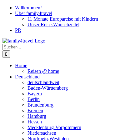
Zum
Willkommen!
Inhalt
Über family4travel
springen
11 Monate Europareise mit Kindern
Unser Reise-Wunschzettel
PR
instagram
facebook
pinterest
Suche
nach:
Home
Reisen @ home
Deutschland
deutschlandweit
Baden-Württemberg
Bayern
Berlin
Brandenburg
Bremen
Hamburg
Hessen
Mecklenburg-Vorpommern
Niedersachsen
Nordrhein-Westfalen