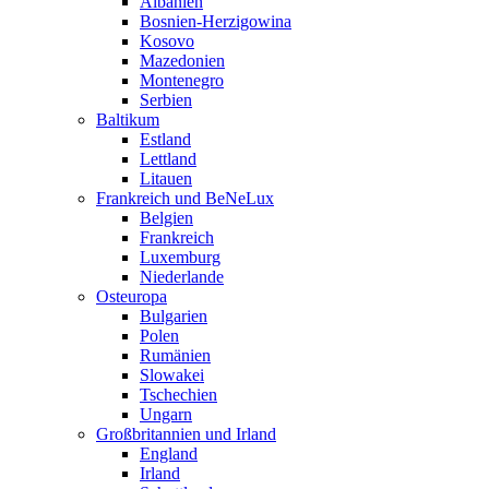
Albanien
Bosnien-Herzigowina
Kosovo
Mazedonien
Montenegro
Serbien
Baltikum
Estland
Lettland
Litauen
Frankreich und BeNeLux
Belgien
Frankreich
Luxemburg
Niederlande
Osteuropa
Bulgarien
Polen
Rumänien
Slowakei
Tschechien
Ungarn
Großbritannien und Irland
England
Irland