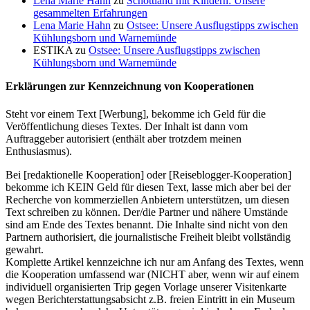
Lena Marie Hahn
zu
Schottland mit Kindern: Unsere
gesammelten Erfahrungen
Lena Marie Hahn
zu
Ostsee: Unsere Ausflugstipps zwischen
Kühlungsborn und Warnemünde
ESTIKA
zu
Ostsee: Unsere Ausflugstipps zwischen
Kühlungsborn und Warnemünde
Erklärungen zur Kennzeichnung von Kooperationen
Steht vor einem Text [Werbung], bekomme ich Geld für die
Veröffentlichung dieses Textes. Der Inhalt ist dann vom
Auftraggeber autorisiert (enthält aber trotzdem meinen
Enthusiasmus).
Bei [redaktionelle Kooperation] oder [Reiseblogger-Kooperation]
bekomme ich KEIN Geld für diesen Text, lasse mich aber bei der
Recherche von kommerziellen Anbietern unterstützen, um diesen
Text schreiben zu können. Der/die Partner und nähere Umstände
sind am Ende des Textes benannt. Die Inhalte sind nicht von den
Partnern authorisiert, die journalistische Freiheit bleibt vollständig
gewahrt.
Komplette Artikel kennzeichne ich nur am Anfang des Textes, wenn
die Kooperation umfassend war (NICHT aber, wenn wir auf einem
individuell organisierten Trip gegen Vorlage unserer Visitenkarte
wegen Berichterstattungsabsicht z.B. freien Eintritt in ein Museum