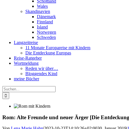
Schottland
Wales
Skandinavien
Dänemark
Finnland
Island
Norwegen
Schweden
Langzeitreise
11 Monate Europareise mit Kindern
Die Entdeckung Europas
Reise-Ratgeber
Wortmeldung
Reden wir über…
Bloggendes Kind
meine Bücher
Suche
nach:
Rom: Alte Freunde und neuer Ärger [Die Entdeckun
Von
Lena Marie Hahn
|
2023-10-23T14:10:26+02:00
30. Januar 2019
|