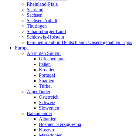
Rheinland-Pfalz
Saarland
Sachsen
Sachsen-Anhalt
Thüringen
Schaumburger Land
Schleswig-Holstein
Familienurlaub in Deutschland: Unsere geballten Tipps
Europa
Ab in den Süden!
Griechenland
Italien
Kroatien
Portugal
Spanien
Türkei
Alpenländer
Österreich
Schweiz
Slowenien
Balkanländer
Albanien
Bosnien-Herzigowina
Kosovo
Mazedonien