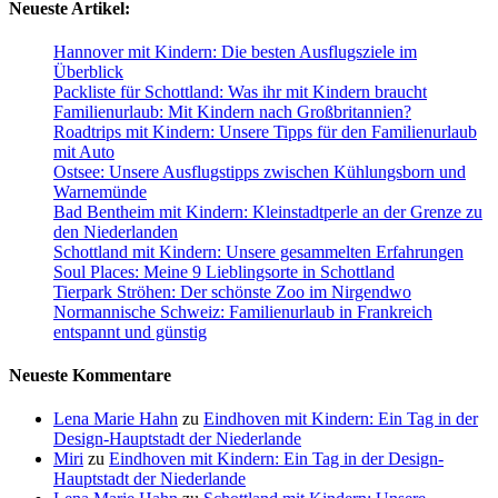
Neueste Artikel:
Hannover mit Kindern: Die besten Ausflugsziele im
Überblick
Packliste für Schottland: Was ihr mit Kindern braucht
Familienurlaub: Mit Kindern nach Großbritannien?
Roadtrips mit Kindern: Unsere Tipps für den Familienurlaub
mit Auto
Ostsee: Unsere Ausflugstipps zwischen Kühlungsborn und
Warnemünde
Bad Bentheim mit Kindern: Kleinstadtperle an der Grenze zu
den Niederlanden
Schottland mit Kindern: Unsere gesammelten Erfahrungen
Soul Places: Meine 9 Lieblingsorte in Schottland
Tierpark Ströhen: Der schönste Zoo im Nirgendwo
Normannische Schweiz: Familienurlaub in Frankreich
entspannt und günstig
Neueste Kommentare
Lena Marie Hahn
zu
Eindhoven mit Kindern: Ein Tag in der
Design-Hauptstadt der Niederlande
Miri
zu
Eindhoven mit Kindern: Ein Tag in der Design-
Hauptstadt der Niederlande