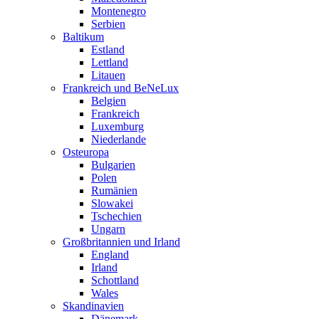
Montenegro
Serbien
Baltikum
Estland
Lettland
Litauen
Frankreich und BeNeLux
Belgien
Frankreich
Luxemburg
Niederlande
Osteuropa
Bulgarien
Polen
Rumänien
Slowakei
Tschechien
Ungarn
Großbritannien und Irland
England
Irland
Schottland
Wales
Skandinavien
Dänemark