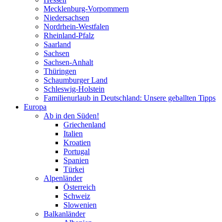
Mecklenburg-Vorpommern
Niedersachsen
Nordrhein-Westfalen
Rheinland-Pfalz
Saarland
Sachsen
Sachsen-Anhalt
Thüringen
Schaumburger Land
Schleswig-Holstein
Familienurlaub in Deutschland: Unsere geballten Tipps
Europa
Ab in den Süden!
Griechenland
Italien
Kroatien
Portugal
Spanien
Türkei
Alpenländer
Österreich
Schweiz
Slowenien
Balkanländer