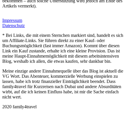
bekommen – auch solche Unterstützung wird jedoch am Ende des
Artikels vermerkt).
Impressum
Datenschutz
* Bei Links, die mit einem Sternchen markiert sind, handelt es sich
um Affiliate-Links. Sie führen direkt zu einer Kauf- oder
Buchungsmöglichkeit (fast immer Amazon). Kommt über diesen
Link ein Kauf zustande, erhalte ich eine kleine Provision. Das ist
meine Haupt-Einnahmemöglichkeit mit diesem arbeitsintensiven
Blog, weshalb ich allen, die etwas kaufen, sehr dankbar bin.
Meine einzige andere Einnahmequelle über das Blog ist aktuell die
VG Wort. Das Abenteuer, kommerzielle Werbung einspielen zu
lassen, habe ich trotz finanzieller Einträglichkeit beendet. Dass
family4travel für Kurzreisen nach Dubai und andere Absurditäten
wirbt, auf die ich keinen Einfluss habe, ist mir die Sache einfach
nicht wert.
2020 family4travel
instagram
facebook
pinterest