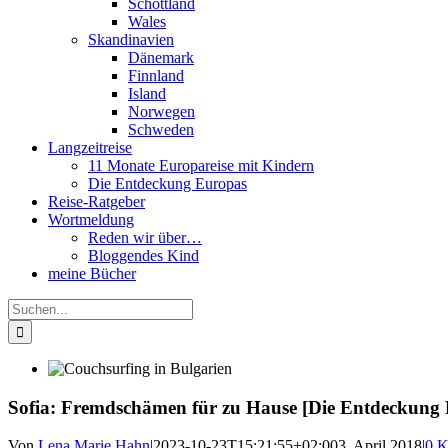
Schottland
Wales
Skandinavien
Dänemark
Finnland
Island
Norwegen
Schweden
Langzeitreise
11 Monate Europareise mit Kindern
Die Entdeckung Europas
Reise-Ratgeber
Wortmeldung
Reden wir über…
Bloggendes Kind
meine Bücher
Suche
nach:
Sofia: Fremdschämen für zu Hause [Die Entdeckung
Von
Lena Marie Hahn
|
2023-10-23T15:21:55+02:00
3. April 2018
|
0 