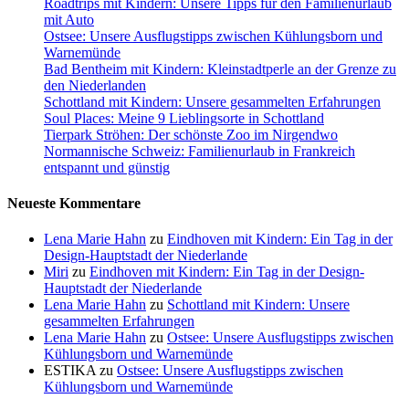
Roadtrips mit Kindern: Unsere Tipps für den Familienurlaub
mit Auto
Ostsee: Unsere Ausflugstipps zwischen Kühlungsborn und
Warnemünde
Bad Bentheim mit Kindern: Kleinstadtperle an der Grenze zu
den Niederlanden
Schottland mit Kindern: Unsere gesammelten Erfahrungen
Soul Places: Meine 9 Lieblingsorte in Schottland
Tierpark Ströhen: Der schönste Zoo im Nirgendwo
Normannische Schweiz: Familienurlaub in Frankreich
entspannt und günstig
Neueste Kommentare
Lena Marie Hahn
zu
Eindhoven mit Kindern: Ein Tag in der
Design-Hauptstadt der Niederlande
Miri
zu
Eindhoven mit Kindern: Ein Tag in der Design-
Hauptstadt der Niederlande
Lena Marie Hahn
zu
Schottland mit Kindern: Unsere
gesammelten Erfahrungen
Lena Marie Hahn
zu
Ostsee: Unsere Ausflugstipps zwischen
Kühlungsborn und Warnemünde
ESTIKA
zu
Ostsee: Unsere Ausflugstipps zwischen
Kühlungsborn und Warnemünde