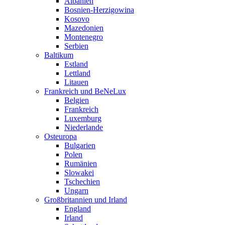
Albanien
Bosnien-Herzigowina
Kosovo
Mazedonien
Montenegro
Serbien
Baltikum
Estland
Lettland
Litauen
Frankreich und BeNeLux
Belgien
Frankreich
Luxemburg
Niederlande
Osteuropa
Bulgarien
Polen
Rumänien
Slowakei
Tschechien
Ungarn
Großbritannien und Irland
England
Irland