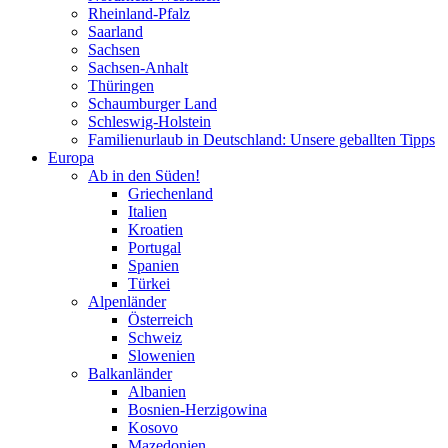
Rheinland-Pfalz
Saarland
Sachsen
Sachsen-Anhalt
Thüringen
Schaumburger Land
Schleswig-Holstein
Familienurlaub in Deutschland: Unsere geballten Tipps
Europa
Ab in den Süden!
Griechenland
Italien
Kroatien
Portugal
Spanien
Türkei
Alpenländer
Österreich
Schweiz
Slowenien
Balkanländer
Albanien
Bosnien-Herzigowina
Kosovo
Mazedonien