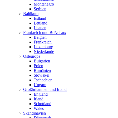
Montenegro
Serbien
Baltikum
Estland
Lettland
Litauen
Frankreich und BeNeLux
Belgien
Frankreich
Luxemburg
Niederlande
Osteuropa
Bulgarien
Polen
Rumänien
Slowakei
Tschechien
Ungarn
Großbritannien und Irland
England
Irland
Schottland
Wales
Skandinavien
Dänemark