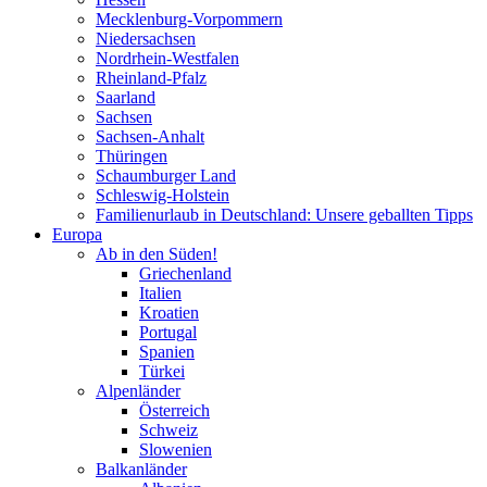
Mecklenburg-Vorpommern
Niedersachsen
Nordrhein-Westfalen
Rheinland-Pfalz
Saarland
Sachsen
Sachsen-Anhalt
Thüringen
Schaumburger Land
Schleswig-Holstein
Familienurlaub in Deutschland: Unsere geballten Tipps
Europa
Ab in den Süden!
Griechenland
Italien
Kroatien
Portugal
Spanien
Türkei
Alpenländer
Österreich
Schweiz
Slowenien
Balkanländer