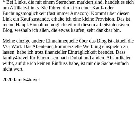
* Bei Links, die mit einem Sternchen markiert sind, handelt es sich
um Affiliate-Links. Sie führen direkt zu einer Kauf- oder
Buchungsmöglichkeit (fast immer Amazon). Kommt über diesen
Link ein Kauf zustande, erhalte ich eine kleine Provision. Das ist
meine Haupt-Einnahmemöglichkeit mit diesem arbeitsintensiven
Blog, weshalb ich allen, die etwas kaufen, sehr dankbar bin.
Meine einzige andere Einnahmequelle über das Blog ist aktuell die
VG Wort. Das Abenteuer, kommerzielle Werbung einspielen zu
lassen, habe ich trotz finanzieller Einträglichkeit beendet. Dass
family4travel für Kurzreisen nach Dubai und andere Absurditäten
wirbt, auf die ich keinen Einfluss habe, ist mir die Sache einfach
nicht wert.
2020 family4travel
instagram
facebook
pinterest