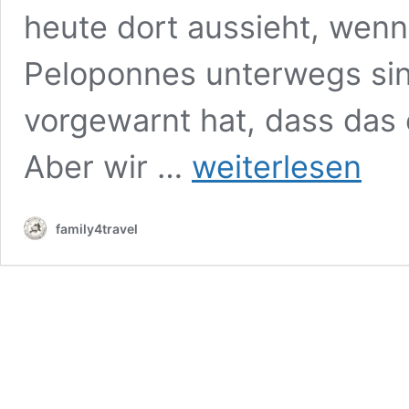
heute dort aussieht, wenn
Peloponnes unterwegs si
vorgewarnt hat, dass das
Peloponnes:
Aber wir …
weiterlesen
Lohnt
sich
ein
family4travel
Ausflug
nach
Sparta?