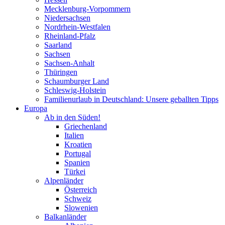
Mecklenburg-Vorpommern
Niedersachsen
Nordrhein-Westfalen
Rheinland-Pfalz
Saarland
Sachsen
Sachsen-Anhalt
Thüringen
Schaumburger Land
Schleswig-Holstein
Familienurlaub in Deutschland: Unsere geballten Tipps
Europa
Ab in den Süden!
Griechenland
Italien
Kroatien
Portugal
Spanien
Türkei
Alpenländer
Österreich
Schweiz
Slowenien
Balkanländer