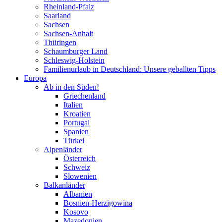
Rheinland-Pfalz
Saarland
Sachsen
Sachsen-Anhalt
Thüringen
Schaumburger Land
Schleswig-Holstein
Familienurlaub in Deutschland: Unsere geballten Tipps
Europa
Ab in den Süden!
Griechenland
Italien
Kroatien
Portugal
Spanien
Türkei
Alpenländer
Österreich
Schweiz
Slowenien
Balkanländer
Albanien
Bosnien-Herzigowina
Kosovo
Mazedonien