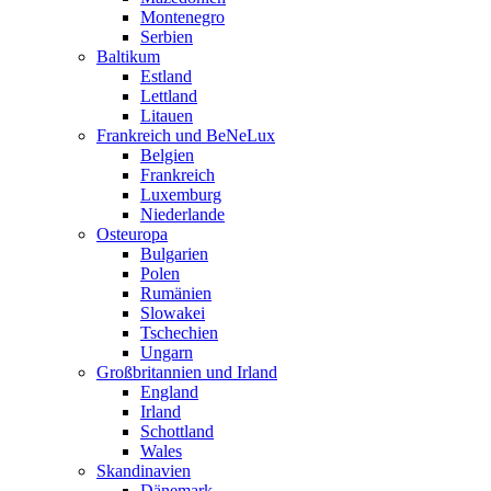
Montenegro
Serbien
Baltikum
Estland
Lettland
Litauen
Frankreich und BeNeLux
Belgien
Frankreich
Luxemburg
Niederlande
Osteuropa
Bulgarien
Polen
Rumänien
Slowakei
Tschechien
Ungarn
Großbritannien und Irland
England
Irland
Schottland
Wales
Skandinavien
Dänemark