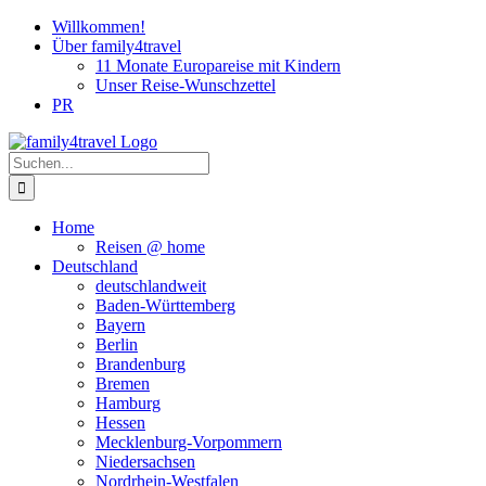
Zum
Willkommen!
Inhalt
Über family4travel
springen
11 Monate Europareise mit Kindern
Unser Reise-Wunschzettel
PR
instagram
facebook
pinterest
Suche
nach:
Home
Reisen @ home
Deutschland
deutschlandweit
Baden-Württemberg
Bayern
Berlin
Brandenburg
Bremen
Hamburg
Hessen
Mecklenburg-Vorpommern
Niedersachsen
Nordrhein-Westfalen