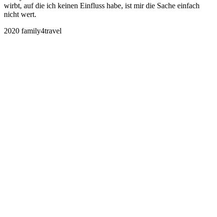
wirbt, auf die ich keinen Einfluss habe, ist mir die Sache einfach
nicht wert.
2020 family4travel
instagram
facebook
pinterest