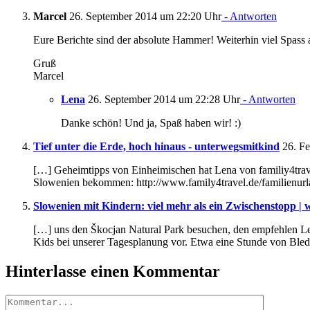
Marcel
26. September 2014 um 22:20 Uhr
- Antworten
Eure Berichte sind der absolute Hammer! Weiterhin viel Spass a
Gruß
Marcel
Lena
26. September 2014 um 22:28 Uhr
- Antworten
Danke schön! Und ja, Spaß haben wir! :)
Tief unter die Erde, hoch hinaus - unterwegsmitkind
26. Fe
[…] Geheimtipps von Einheimischen hat Lena von familiy4tra
Slowenien bekommen: http://www.family4travel.de/familienur
Slowenien mit Kindern: viel mehr als ein Zwischenstopp |
[…] uns den Škocjan Natural Park besuchen, den empfehlen Len
Kids bei unserer Tagesplanung vor. Etwa eine Stunde von Bled 
Hinterlasse einen Kommentar
Kommentar