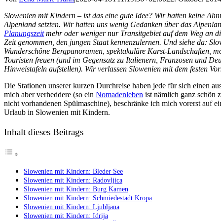
Slowenien mit Kindern – ist das eine gute Idee? Wir hatten keine Ahn
Alpenland setzten. Wir hatten uns wenig Gedanken über das Alpenla
Planungszeit
mehr oder weniger nur Transitgebiet auf dem Weg an di
Zeit genommen, den jungen Staat kennenzulernen. Und siehe da: Slow
Wunderschöne Bergpanoramen, spektakuläre Karst-Landschaften, mod
Touristen freuen (und im Gegensatz zu Italienern, Franzosen und Deu
Hinweistafeln aufstellen). Wir verlassen Slowenien mit dem festen V
Die Stationen unserer kurzen Durchreise haben jede für sich einen aus
mich aber verheddere (so ein
Nomadenleben
ist nämlich ganz schön z
nicht vorhandenen Spülmaschine), beschränke ich mich vorerst auf ein
Urlaub in Slowenien mit Kindern.
Inhalt dieses Beitrags
Slowenien mit Kindern: Bleder See
Slowenien mit Kindern: Radovljica
Slowenien mit Kindern: Burg Kamen
Slowenien mit Kindern: Schmiedestadt Kropa
Slowenien mit Kindern: Ljubljana
Slowenien mit Kindern: Idrija