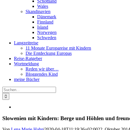
Schottland
Wales
Skandinavien
Dänemark
Finnland
Island
Norwegen
Schweden
Langzeitreise
11 Monate Europareise mit Kindern
Die Entdeckung Europas
Reise-Ratgeber
Wortmeldung
Reden wir über…
Bloggendes Kind
meine Bücher
Suche
nach:
Slowenien mit Kindern: Berge und Höhlen und freun
Von
Lena Marie Hahn
|
2020-04-18T11:19:36+02:00
22. Oktober 201