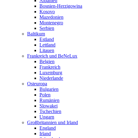
Albanien
Bosnien-Herzigowina
Kosovo
Mazedonien
Montenegro
Serbien
Baltikum
Estland
Lettland
Litauen
Frankreich und BeNeLux
Belgien
Frankreich
Luxemburg
Niederlande
Osteuropa
Bulgarien
Polen
Rumänien
Slowakei
Tschechien
Ungarn
Großbritannien und Irland
England
Irland