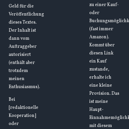
zu einer Kauf-
Geld für die
oder
Veröffentlichung
Buchungsmöglichk
dieses Textes.
(fast immer
Der Inhalt ist
Amazon).
dann vom
Kommt über
Auftraggeber
diesen Link
autorisiert
ein Kauf
(enthält aber
zustande,
trotzdem
erhalte ich
meinen
eine kleine
Enthusiasmus).
Provision. Das
Bei
ist meine
[redaktionelle
Haupt-
Kooperation]
Einnahmemöglichk
oder
mit diesem