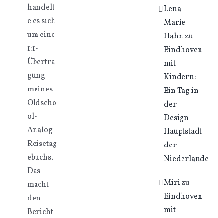
handelt
Lena
e es sich
Marie
um eine
Hahn
zu
1:1-
Eindhoven
Übertra
mit
gung
Kindern:
meines
Ein Tag in
Oldscho
der
ol-
Design-
Analog-
Hauptstadt
Reisetag
der
ebuchs.
Niederlande
Das
Miri
zu
macht
Eindhoven
den
mit
Bericht