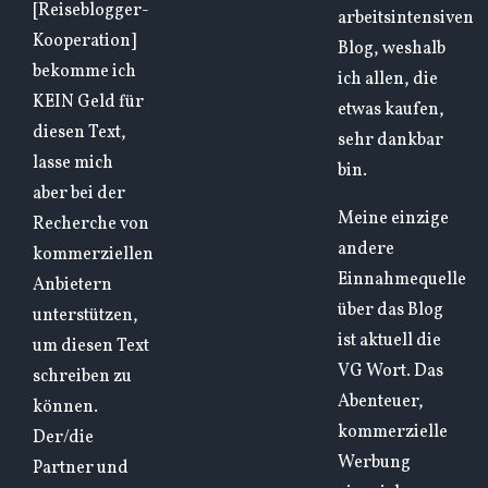
[Reiseblogger-
arbeitsintensiven
Kooperation]
Blog, weshalb
bekomme ich
ich allen, die
KEIN Geld für
etwas kaufen,
diesen Text,
sehr dankbar
lasse mich
bin.
aber bei der
Meine einzige
Recherche von
andere
kommerziellen
Einnahmequelle
Anbietern
über das Blog
unterstützen,
ist aktuell die
um diesen Text
VG Wort. Das
schreiben zu
Abenteuer,
können.
kommerzielle
Der/die
Werbung
Partner und