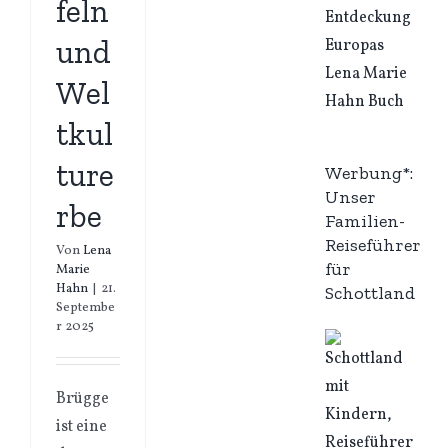
feln
und
Wel
tkul
ture
Werbung*:
Unser
rbe
Familien-
Reiseführer
Von
Lena
für
Marie
Hahn
|
21.
Schottland
Septembe
r 2025
Brügge
ist eine