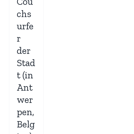
Cou
chs
urfe
r
der
Stad
t (in
Ant
wer
pen,
Belg