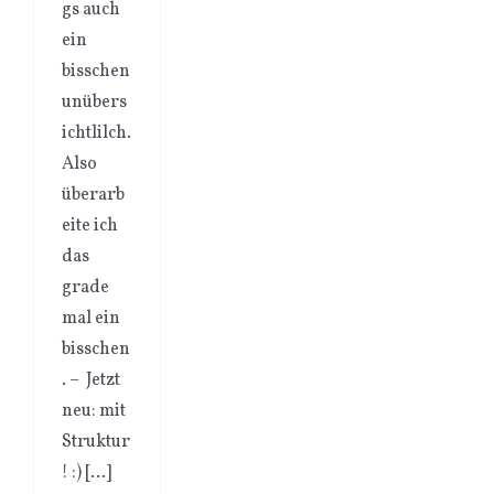
gs auch
ein
bisschen
unübers
ichtlilch.
Also
überarb
eite ich
das
grade
mal ein
bisschen
. – Jetzt
neu: mit
Struktur
! :) […]