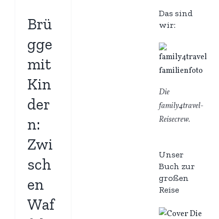
Das sind
Brü
wir:
gge
mit
Kin
Die
der
family4travel-
Reisecrew.
n:
Zwi
Unser
sch
Buch zur
großen
en
Reise
Waf