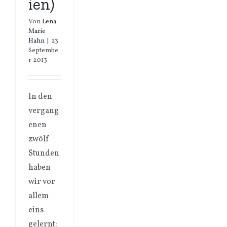
ien)
Von
Lena
Marie
Hahn
|
23.
Septembe
r 2013
In den
vergang
enen
zwölf
Stunden
haben
wir vor
allem
eins
gelernt: