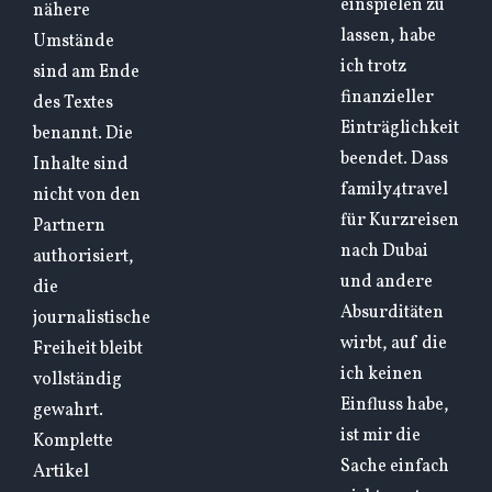
einspielen zu
nähere
lassen, habe
Umstände
ich trotz
sind am Ende
finanzieller
des Textes
Einträglichkeit
benannt. Die
beendet. Dass
Inhalte sind
family4travel
nicht von den
für Kurzreisen
Partnern
nach Dubai
authorisiert,
und andere
die
Absurditäten
journalistische
wirbt, auf die
Freiheit bleibt
ich keinen
vollständig
Einfluss habe,
gewahrt.
ist mir die
Komplette
Sache einfach
Artikel