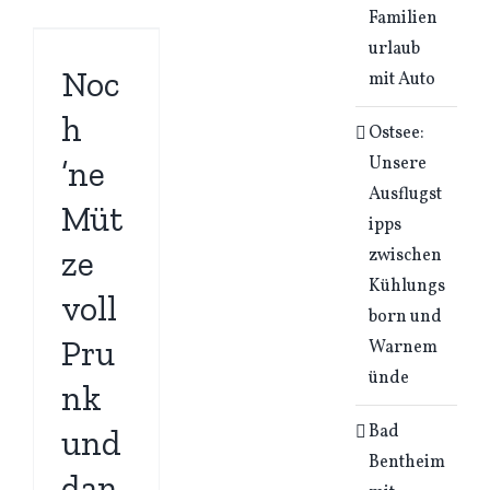
Familien
urlaub
Noc
mit Auto
h
Ostsee:
Unsere
’ne
Ausflugst
Müt
ipps
ze
zwischen
Kühlungs
voll
born und
Pru
Warnem
ünde
nk
Bad
und
Bentheim
dan