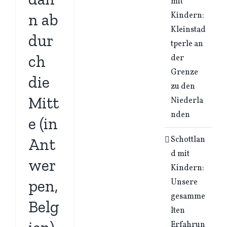
mit
Kindern:
n ab
Kleinstad
dur
tperle an
ch
der
Grenze
die
zu den
Mitt
Niederla
nden
e (in
Schottlan
Ant
d mit
wer
Kindern:
pen,
Unsere
gesamme
Belg
lten
Erfahrun