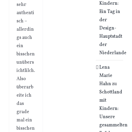
Kindern:
sehr
Ein Tag in
authenti
der
sch –
Design-
allerdin
Hauptstadt
gs auch
der
ein
Niederlande
bisschen
unübers
Lena
ichtlilch.
Marie
Also
Hahn
zu
überarb
Schottland
eite ich
mit
das
Kindern:
grade
Unsere
mal ein
gesammelten
bisschen