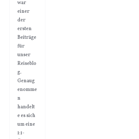
war
einer
der
ersten
Beiträge
für
unser
Reiseblo
g.
Genaug
enomme
n
handelt
e es sich
um eine
1:1-