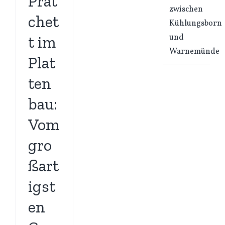
Prat
zwischen
chet
Kühlungsborn
und
t im
Warnemünde
Plat
ten
bau:
Vom
gro
ßart
igst
en