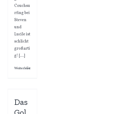
Couchsu
rfing bei
Steven
und
Lucile ist
schlicht
großarti
g! […]
Weiterlesen
1
Das
Gol