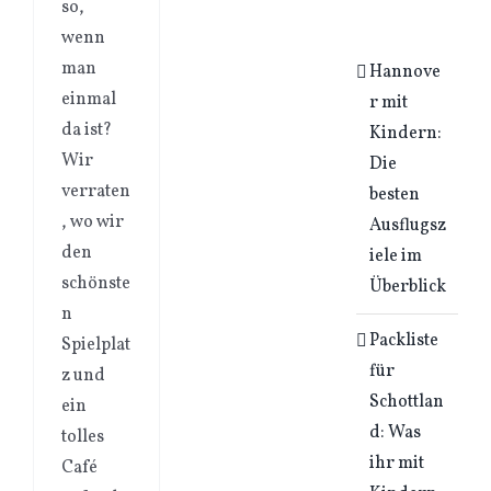
so,
wenn
man
Hannove
einmal
r mit
da ist?
Kindern:
Wir
Die
verraten
besten
, wo wir
Ausflugsz
den
iele im
schönste
Überblick
n
Packliste
Spielplat
für
z und
Schottlan
ein
d: Was
tolles
ihr mit
Café