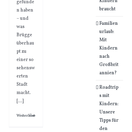
Kindern
gefunde
braucht
n haben
– und
Familien
was
urlaub:
Brügge
Mit
überhau
Kindern
pt zu
nach
einer so
Großbrit
sehensw
annien?
erten
Stadt
Roadtrip
macht.
s mit
[…]
Kindern:
Unsere
Weiterlesen
0
Tipps für
den