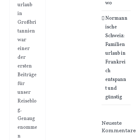
wo
urlaub
in
Normann
Großbri
ische
tannien
Schweiz:
war
Familien
einer
urlaub in
der
Frankrei
ersten
ch
Beiträge
entspann
für
t und
unser
günstig
Reiseblo
g.
Genaug
Neueste
enomme
Kommentare
n