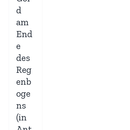
d
am
End
e
des
Reg
enb
oge
ns
(in
Ant