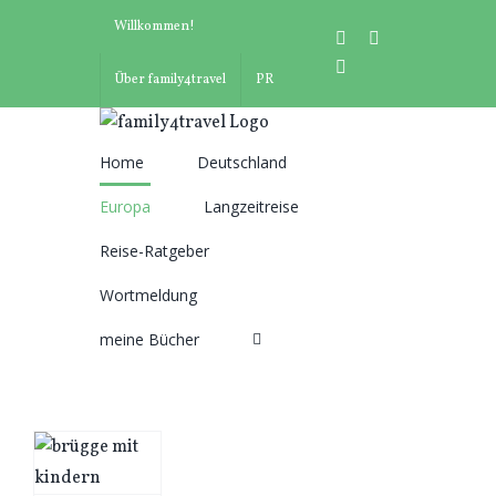
Zum
Willkommen!
instagram
facebook
Inhalt
pinterest
springen
Über family4travel
PR
Home
Deutschland
Suche
Europa
Langzeitreise
nach:
Reise-Ratgeber
Wortmeldung
meine Bücher