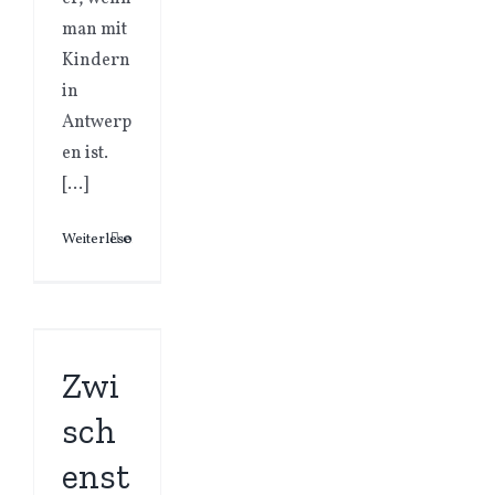
man mit
Kindern
in
Antwerp
en ist.
[…]
Weiterlesen
0
Zwi
sch
enst