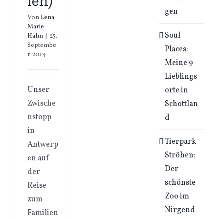
ien)
gen
Von
Lena
Marie
Soul
Hahn
|
25.
Septembe
Places:
r 2013
Meine 9
Lieblings
Unser
orte in
Zwische
Schottlan
nstopp
d
in
Tierpark
Antwerp
Ströhen:
en auf
Der
der
schönste
Reise
Zoo im
zum
Nirgend
Familien