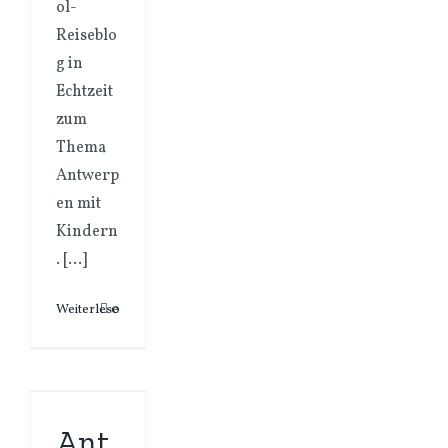
ol-
Reiseblo
g in
Echtzeit
zum
Thema
Antwerp
en mit
Kindern
. […]
Weiterlesen
0
Ant