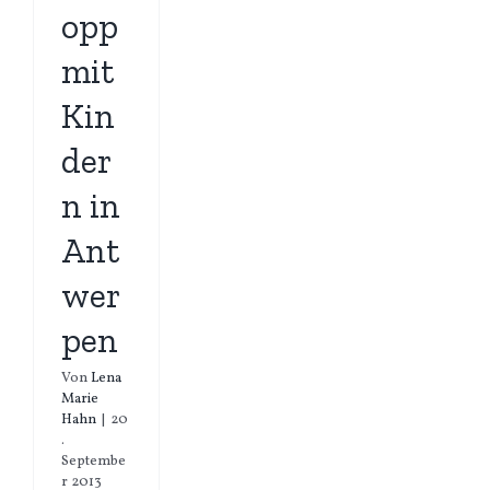
opp
mit
Kin
der
n in
Ant
wer
pen
Von
Lena
Marie
Hahn
|
20
.
Septembe
r 2013