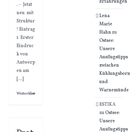
Erfahrungen
. – Jetzt
neu: mit
Lena
Struktur
Marie
! Eintrag
Hahn
zu
1: Erster
Ostsee:
Eindruc
Unsere
k von
Ausflugstipps
Antwerp
zwischen
en am
Kühlungsborn
[...]
und
Warnemünde
Weiterlesen
0
ESTIKA
zu
Ostsee:
Unsere
Ausflugstipps