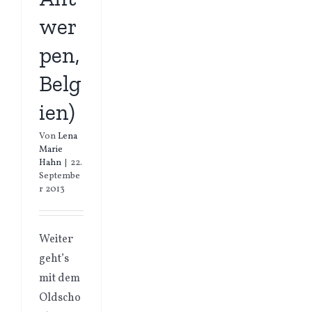
wer
pen,
Belg
ien)
Von
Lena
Marie
Hahn
|
22.
Septembe
r 2013
Weiter
geht’s
mit dem
Oldscho