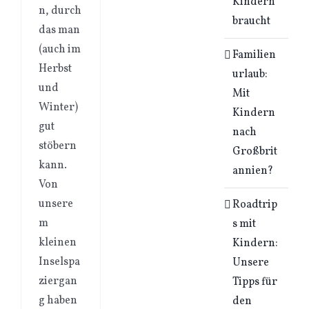
Kindern
n, durch
braucht
das man
(auch im
Familien
Herbst
urlaub:
und
Mit
Winter)
Kindern
gut
nach
stöbern
Großbrit
kann.
annien?
Von
unsere
Roadtrip
m
s mit
kleinen
Kindern:
Inselspa
Unsere
ziergan
Tipps für
g haben
den