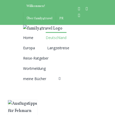
Zum
Willkommen!
instagram
facebook
Inhalt
pinterest
springen
Über family4travel
PR
Home
Deutschland
Suche
Europa
Langzeitreise
nach:
Reise-Ratgeber
Wortmeldung
meine Bücher