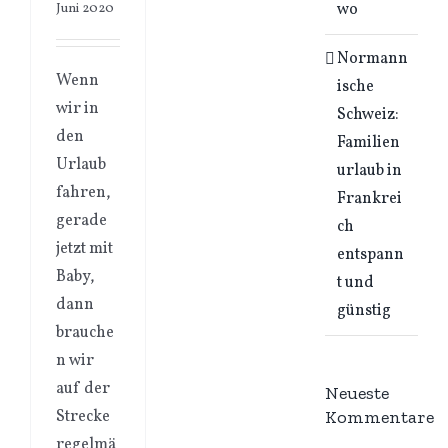
wo
Juni 2020
Normann
Wenn
ische
wir in
Schweiz:
den
Familien
Urlaub
urlaub in
fahren,
Frankrei
gerade
ch
jetzt mit
entspann
Baby,
t und
dann
günstig
brauche
n wir
auf der
Neueste
Kommentare
Strecke
regelmä