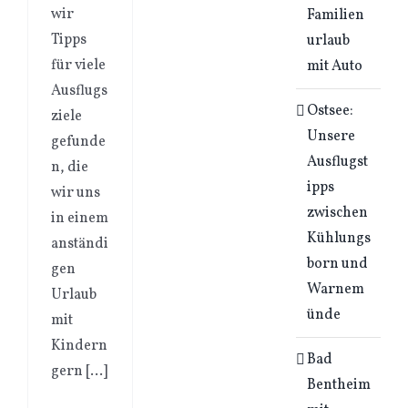
wir
Familien
Tipps
urlaub
für viele
mit Auto
Ausflugs
Ostsee:
ziele
Unsere
gefunde
Ausflugst
n, die
ipps
wir uns
zwischen
in einem
Kühlungs
anständi
born und
gen
Warnem
Urlaub
ünde
mit
Kindern
Bad
gern [...]
Bentheim