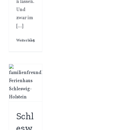
n lassen.
Und
zwar im
[...]
Weiterlesen
3
Schl
esw