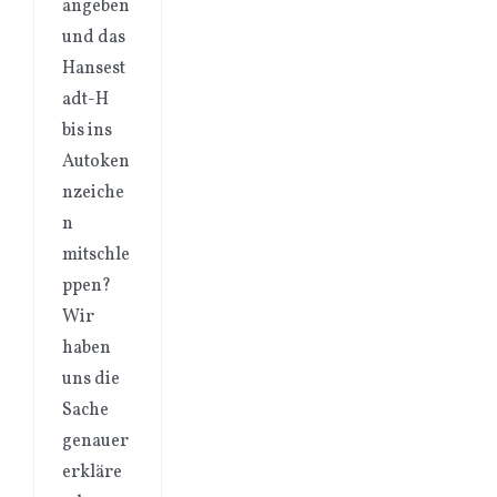
angeben
und das
Hansest
adt-H
bis ins
Autoken
nzeiche
n
mitschle
ppen?
Wir
haben
uns die
Sache
genauer
erkläre