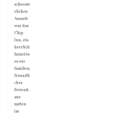
schweste
rlichen
Auszeit
war das
Chip
Inn, ein
herrlich
luxuriös
es wie
familien
freundli
ches
Ferienh
aus
mitten
im