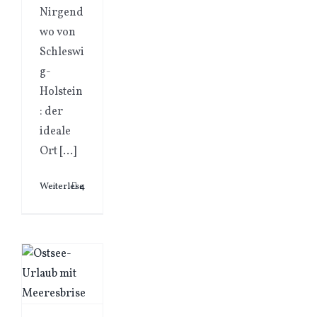
Nirgend
wo von
Schleswi
g-
Holstein
: der
ideale
Ort [...]
Weiterlesen
4