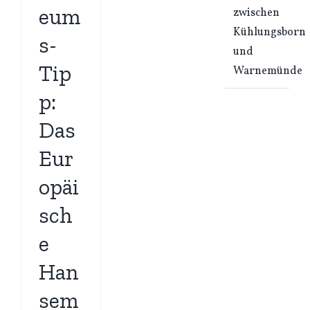
eum
zwischen
Kühlungsborn
s-
und
Tip
Warnemünde
p:
Das
Eur
opäi
sch
e
Han
sem