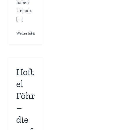
haben
Urlaub.
[…]
Weiterlesen
2
Hoft
el
Föhr
–
die