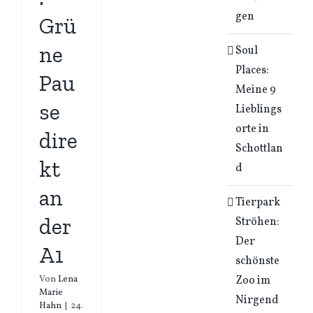
gen
Grü
ne
Soul
Places:
Pau
Meine 9
se
Lieblings
orte in
dire
Schottlan
kt
d
an
Tierpark
der
Ströhen:
Der
A1
schönste
Zoo im
Von
Lena
Marie
Nirgend
Hahn
|
24.