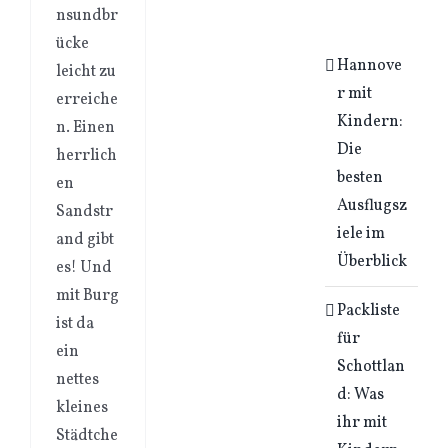
nsundbr
ücke
Hannove
leicht zu
r mit
erreiche
Kindern:
n. Einen
Die
herrlich
besten
en
Ausflugsz
Sandstr
iele im
and gibt
Überblick
es! Und
mit Burg
Packliste
ist da
für
ein
Schottlan
nettes
d: Was
kleines
ihr mit
Städtche