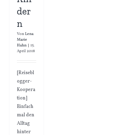
der
n
Von
Lena
Marie
Hahn
|
15.
April 2018
[Reisebl
ogger-
Koopera
tion]
Einfach
mal den
Alltag
hinter