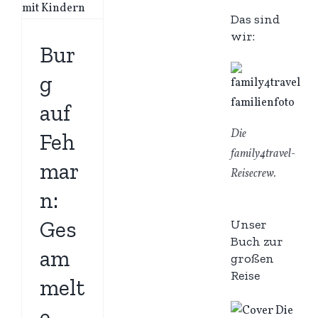
Das sind
wir:
Bur
g
auf
Die
Feh
family4travel-
mar
Reisecrew.
n:
Ges
Unser
Buch zur
am
großen
Reise
melt
e