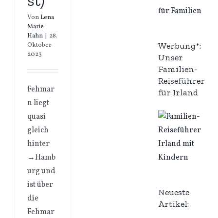
st)
Von
Lena
Marie
Hahn
|
28.
Werbung*:
Oktober
2023
Unser
Familien-
Reiseführer
Fehmar
für Irland
n liegt
quasi
gleich
hinter
→Hamb
urg und
ist über
Neueste
die
Artikel:
Fehmar