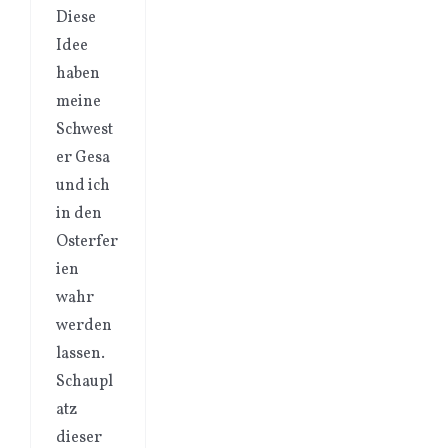
Diese
Idee
haben
meine
Schwest
er Gesa
und ich
in den
Osterfer
ien
wahr
werden
lassen.
Schaupl
atz
dieser