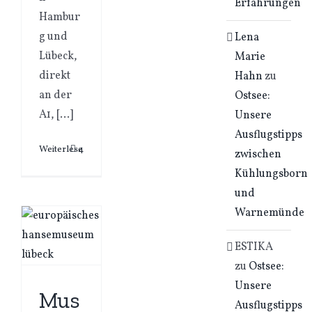
Erfahrungen
Hambur
g und
Lena
Lübeck,
Marie
direkt
Hahn
zu
an der
Ostsee:
A1, [...]
Unsere
Ausflugstipps
Weiterlesen
4
zwischen
Kühlungsborn
und
Warnemünde
ESTIKA
zu
Ostsee:
Unsere
Mus
Ausflugstipps