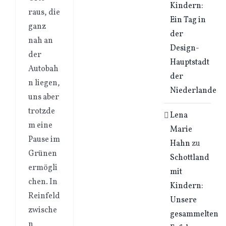
Kindern:
raus, die
Ein Tag in
ganz
der
nah an
Design-
der
Hauptstadt
Autobah
der
n liegen,
Niederlande
uns aber
trotzde
Lena
m eine
Marie
Pause im
Hahn
zu
Grünen
Schottland
ermögli
mit
chen. In
Kindern:
Reinfeld
Unsere
zwische
gesammelten
n