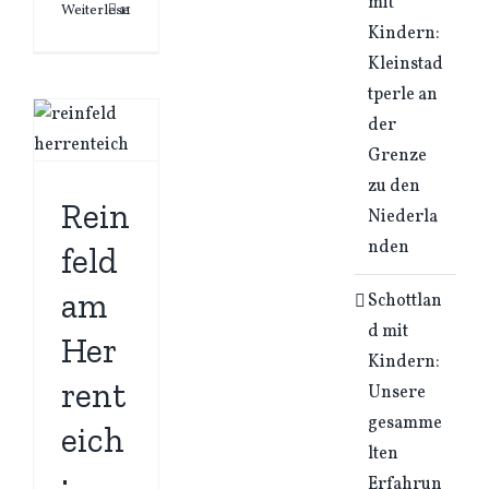
mit
Weiterlesen
11
Kindern:
Kleinstad
tperle an
der
Grenze
zu den
Rein
Niederla
nden
feld
am
Schottlan
d mit
Her
Kindern:
rent
Unsere
gesamme
eich
lten
:
Erfahrun