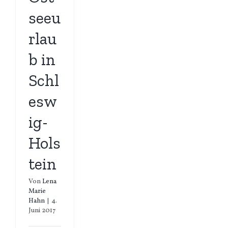
seeu
rlau
b in
Schl
esw
ig-
Hols
tein
Von
Lena
Marie
Hahn
|
4.
Juni 2017