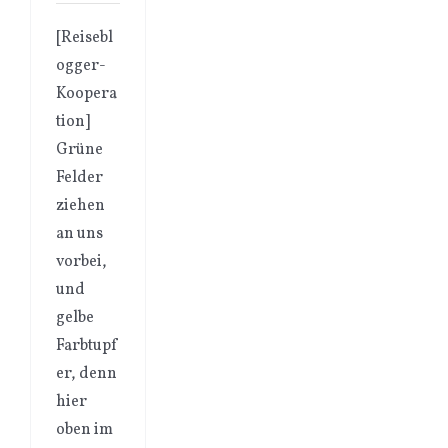
[Reisebl
ogger-
Koopera
tion]
Grüne
Felder
ziehen
an uns
vorbei,
und
gelbe
Farbtupf
er, denn
hier
oben im