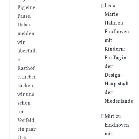
Lena
ßig eine
Marie
Pause.
Hahn
zu
Dabei
Eindhoven
meiden
mit
wir
Kindern:
überfüllt
Ein Tag in
e
der
Rasthöf
Design-
e. Lieber
Hauptstadt
suchen
der
wir uns
Niederlande
schon
im
Miri
zu
Vorfeld
Eindhoven
ein paar
mit
Orte