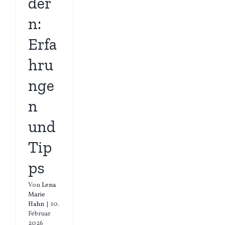
der
n:
Erfa
hru
nge
n
und
Tip
ps
Von
Lena
Marie
Hahn
|
10.
Februar
2026