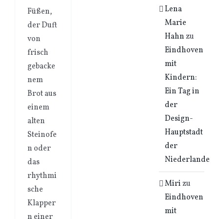
Lena
Füßen,
Marie
der Duft
Hahn
zu
von
Eindhoven
frisch
mit
gebacke
Kindern:
nem
Ein Tag in
Brot aus
der
einem
Design-
alten
Hauptstadt
Steinofe
der
n oder
Niederlande
das
rhythmi
Miri
zu
sche
Eindhoven
Klapper
mit
n einer