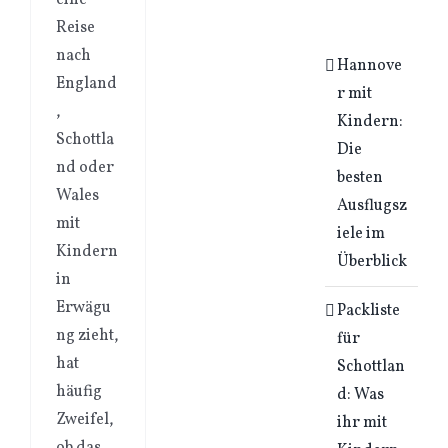
eine
Reise
nach
Hannove
England
r mit
,
Kindern:
Schottla
Die
nd oder
besten
Wales
Ausflugsz
mit
iele im
Kindern
Überblick
in
Erwägu
Packliste
ng zieht,
für
hat
Schottlan
häufig
d: Was
Zweifel,
ihr mit