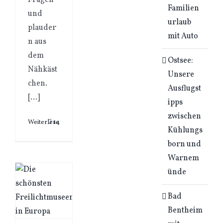
Fragen
Familien
und
urlaub
plauder
mit Auto
n aus
dem
Ostsee:
Nähkäst
Unsere
chen.
Ausflugst
[…]
ipps
zwischen
Weiterlesen
14
Kühlungs
born und
Warnem
ünde
Bad
Bentheim