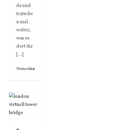
da und
tratsche
n mal
weiter,
was es
dort für
[...]
Weiterlesen
2