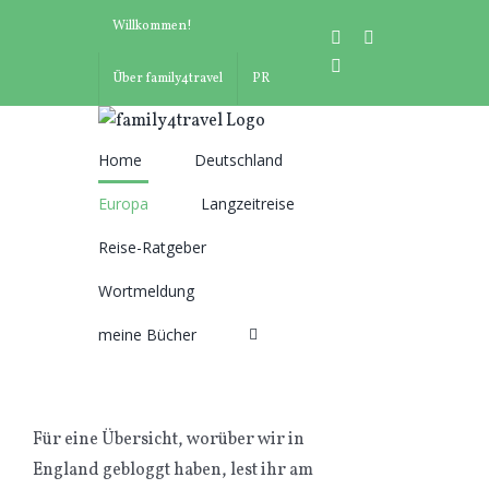
Zum
Willkommen!
instagram
facebook
Inhalt
pinterest
springen
Über family4travel
PR
Home
Deutschland
Suche
Europa
Langzeitreise
nach:
Reise-Ratgeber
Wortmeldung
meine Bücher
Für eine Übersicht, worüber wir in
England gebloggt haben, lest ihr am