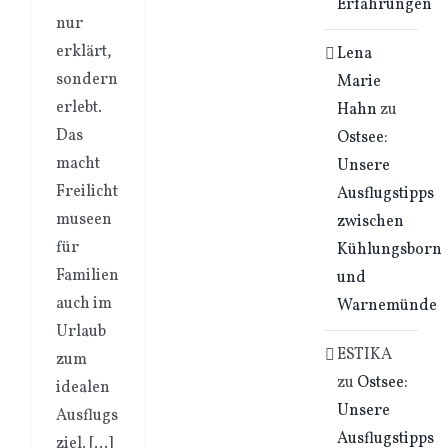
Erfahrungen
nur
erklärt,
Lena
sondern
Marie
erlebt.
Hahn
zu
Das
Ostsee:
macht
Unsere
Freilicht
Ausflugstipps
museen
zwischen
für
Kühlungsborn
Familien
und
auch im
Warnemünde
Urlaub
ESTIKA
zum
zu
Ostsee:
idealen
Unsere
Ausflugs
Ausflugstipps
ziel. [...]