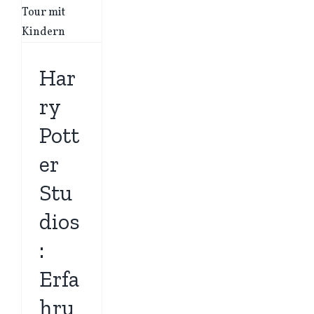
Har
ry
Pott
er
Stu
dios
:
Erfa
hru