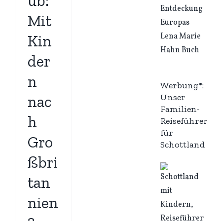
ub:
Mit
Kin
der
n
Werbung*:
Unser
nac
Familien-
h
Reiseführer
für
Gro
Schottland
ßbri
tan
nien