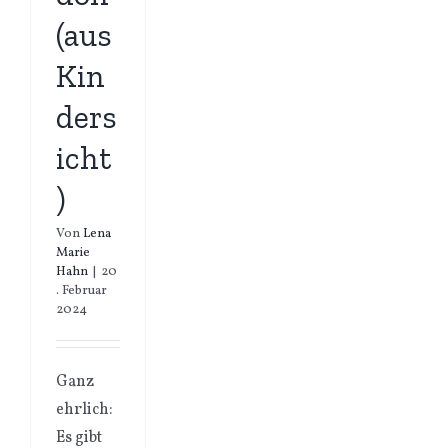
(aus
Kin
ders
icht
)
Von
Lena
Marie
Hahn
|
20
. Februar
2024
Ganz
ehrlich:
Es gibt