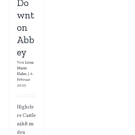
Do
wnt
on
Abb
ey
Von
Lena
Marie
Hahn
|
6.
Februar
2023
Highcle
re Castle
zählt zu
den