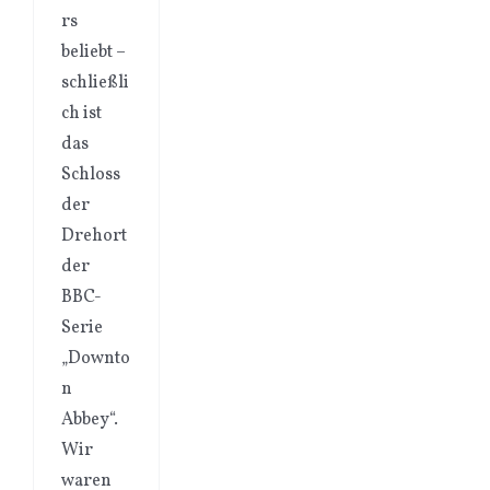
rs
beliebt –
schließli
ch ist
das
Schloss
der
Drehort
der
BBC-
Serie
„Downto
n
Abbey“.
Wir
waren