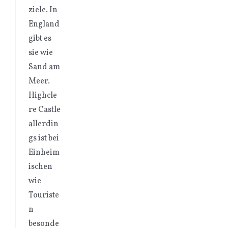
ziele. In
England
gibt es
sie wie
Sand am
Meer.
Highcle
re Castle
allerdin
gs ist bei
Einheim
ischen
wie
Touriste
n
besonde