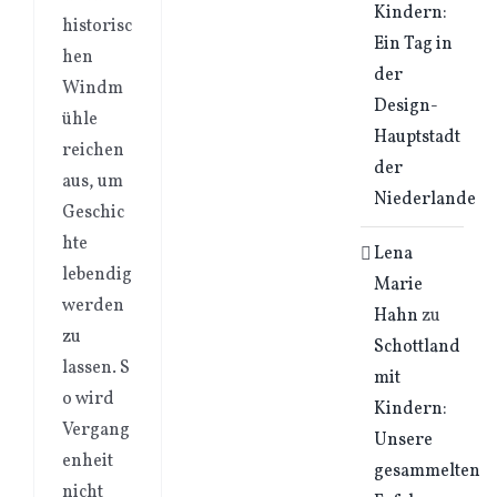
Kindern:
historisc
Ein Tag in
hen
der
Windm
Design-
ühle
Hauptstadt
reichen
der
aus, um
Niederlande
Geschic
hte
Lena
lebendig
Marie
werden
Hahn
zu
zu
Schottland
lassen. S
mit
o wird
Kindern:
Vergang
Unsere
enheit
gesammelten
nicht