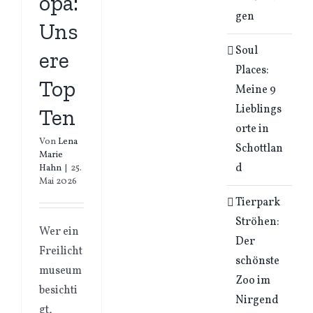
opa:
gen
Uns
Soul
ere
Places:
Top
Meine 9
Lieblings
Ten
orte in
Von
Lena
Schottlan
Marie
d
Hahn
|
25.
Mai 2026
Tierpark
Ströhen:
Wer ein
Der
Freilicht
schönste
museum
Zoo im
besichti
Nirgend
gt,