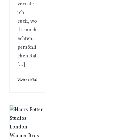
verrate
ich
euch, wo
ihr noch
echten,
persönli
chen Rat
[...]
Weiterlesen
6