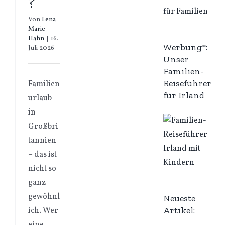
?
Von
Lena
Marie
Hahn
|
16.
Werbung*:
Juli 2026
Unser
Familien-
Reiseführer
Familien
für Irland
urlaub
in
Großbri
tannien
– das ist
nicht so
ganz
gewöhnl
Neueste
Artikel:
ich. Wer