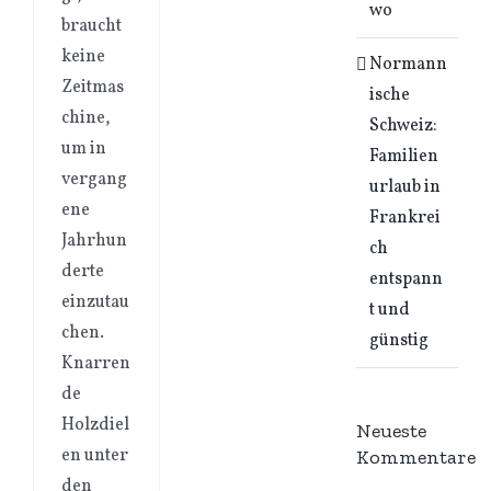
wo
braucht
keine
Normann
Zeitmas
ische
chine,
Schweiz:
um in
Familien
vergang
urlaub in
ene
Frankrei
Jahrhun
ch
derte
entspann
einzutau
t und
chen.
günstig
Knarren
de
Holzdiel
Neueste
en unter
Kommentare
den