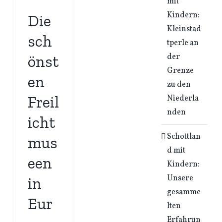
mit
Kindern:
Die
Kleinstad
sch
tperle an
der
önst
Grenze
en
zu den
Freil
Niederla
nden
icht
Schottlan
mus
d mit
een
Kindern:
Unsere
in
gesamme
Eur
lten
Erfahrun