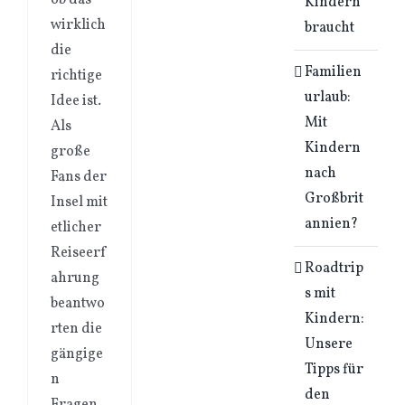
ob das
Kindern
wirklich
braucht
die
Familien
richtige
urlaub:
Idee ist.
Mit
Als
Kindern
große
nach
Fans der
Großbrit
Insel mit
annien?
etlicher
Reiseerf
Roadtrip
ahrung
s mit
beantwo
Kindern:
rten die
Unsere
gängige
Tipps für
n
den