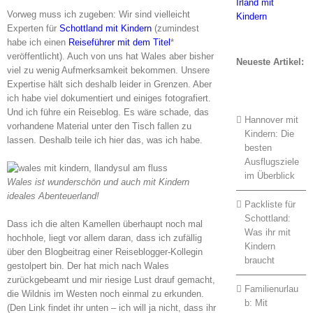
Vorweg muss ich zugeben: Wir sind vielleicht
Experten für
Schottland mit Kindern
(zumindest
habe ich einen
Reiseführer mit dem Titel
*
veröffentlicht). Auch von uns hat Wales aber bisher
Neueste Artikel:
viel zu wenig Aufmerksamkeit bekommen. Unsere
Expertise hält sich deshalb leider in Grenzen. Aber
ich habe viel dokumentiert und einiges fotografiert.
Und ich führe ein Reiseblog. Es wäre schade, das
Hannover mit
vorhandene Material unter den Tisch fallen zu
Kindern: Die
lassen. Deshalb teile ich hier das, was ich habe.
besten
Ausflugsziele
im Überblick
Wales ist wunderschön und auch mit Kindern
ideales Abenteuerland!
Packliste für
Schottland:
Dass ich die alten Kamellen überhaupt noch mal
Was ihr mit
hochhole, liegt vor allem daran, dass ich zufällig
Kindern
über den Blogbeitrag einer Reiseblogger-Kollegin
braucht
gestolpert bin. Der hat mich nach Wales
zurückgebeamt und mir riesige Lust drauf gemacht,
Familienurlau
die Wildnis im Westen noch einmal zu erkunden.
b: Mit
(Den Link findet ihr unten – ich will ja nicht, dass ihr