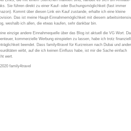
nks. Sie führen direkt zu einer Kauf- oder Buchungsmöglichkeit (fast immer
azon). Kommt über diesen Link ein Kauf zustande, erhalte ich eine kleine
ovision. Das ist meine Haupt-Einnahmemöglichkeit mit diesem arbeitsintensi
og, weshalb ich allen, die etwas kaufen, sehr dankbar bin.
ine einzige andere Einnahmequelle über das Blog ist aktuell die VG Wort. Da
enteuer, kommerzielle Werbung einspielen zu lassen, habe ich trotz finanziell
nträglichkeit beendet. Dass family4travel für Kurzreisen nach Dubai und ande
surditäten wirbt, auf die ich keinen Einfluss habe, ist mir die Sache einfach
cht wert.
2020 family4travel
instagram
facebook
pinterest