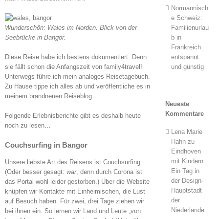
Normannisch
e Schweiz:
Familienurlau
Wunderschön: Wales im Norden. Blick von der
b in
Seebrücke in Bangor.
Frankreich
entspannt
Diese Reise habe ich bestens dokumentiert. Denn
und günstig
sie fällt schon die Anfangszeit von family4travel!
Unterwegs führe ich mein analoges Reisetagebuch.
Zu Hause tippe ich alles ab und veröffentliche es in
meinem brandneuen Reiseblog.
Neueste
Kommentare
Folgende Erlebnisberichte gibt es deshalb heute
noch zu lesen…
Lena Marie
Hahn
zu
Couchsurfing in Bangor
Eindhoven
mit Kindern:
Unsere liebste Art des Reisens ist Couchsurfing.
Ein Tag in
(Oder besser gesagt:
war
, denn durch Corona ist
der Design-
das Portal wohl leider gestorben.) Über die Website
Hauptstadt
knüpfen wir Kontakte mit Einheimischen, die Lust
der
auf Besuch haben. Für zwei, drei Tage ziehen wir
Niederlande
bei ihnen ein. So lernen wir Land und Leute „von