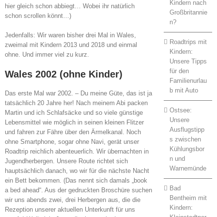
Kindern nach
hier gleich schon abbiegt… Wobei ihr natürlich
Großbritannie
schon scrollen könnt…)
n?
Jedenfalls: Wir waren bisher drei Mal in Wales,
Roadtrips mit
zweimal mit Kindern 2013 und 2018 und einmal
Kindern:
ohne. Und immer viel zu kurz.
Unsere Tipps
für den
Wales 2002 (ohne Kinder)
Familienurlau
b mit Auto
Das erste Mal war 2002. – Du meine Güte, das ist ja
tatsächlich 20 Jahre her! Nach meinem Abi packen
Ostsee:
Martin und ich Schlafsäcke und so viele günstige
Unsere
Lebensmittel wie möglich in seinen kleinen Flitzer
Ausflugstipp
und fahren zur Fähre über den Ärmelkanal. Noch
s zwischen
ohne Smartphone, sogar ohne Navi, gerät unser
Kühlungsbor
Roadtrip reichlich abenteuerlich. Wir übernachten in
n und
Jugendherbergen. Unsere Route richtet sich
Warnemünde
hauptsächlich danach, wo wir für die nächste Nacht
ein Bett bekommen. (Das nennt sich damals „book
Bad
a bed ahead“. Aus der gedruckten Broschüre suchen
Bentheim mit
wir uns abends zwei, drei Herbergen aus, die die
Kindern:
Rezeption unserer aktuellen Unterkunft für uns