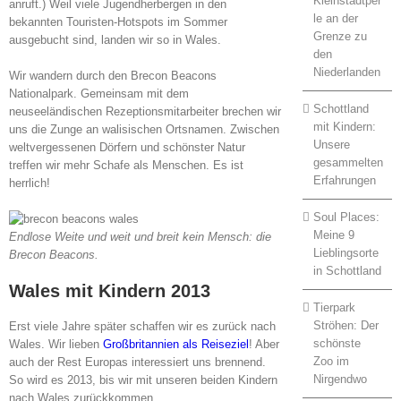
Kleinstadtper
anruft.) Weil viele Jugendherbergen in den
le an der
bekannten Touristen-Hotspots im Sommer
Grenze zu
ausgebucht sind, landen wir so in Wales.
den
Niederlanden
Wir wandern durch den Brecon Beacons
Nationalpark. Gemeinsam mit dem
Schottland
neuseeländischen Rezeptionsmitarbeiter brechen wir
mit Kindern:
uns die Zunge an walisischen Ortsnamen. Zwischen
Unsere
weltvergessenen Dörfern und schönster Natur
gesammelten
treffen wir mehr Schafe als Menschen. Es ist
Erfahrungen
herrlich!
Soul Places:
Meine 9
Endlose Weite und weit und breit kein Mensch: die
Lieblingsorte
Brecon Beacons.
in Schottland
Wales mit Kindern 2013
Tierpark
Ströhen: Der
Erst viele Jahre später schaffen wir es zurück nach
schönste
Wales. Wir lieben
Großbritannien als Reiseziel
! Aber
Zoo im
auch der Rest Europas interessiert uns brennend.
Nirgendwo
So wird es 2013, bis wir mit unseren beiden Kindern
nach Wales zurückkommen.