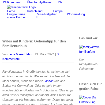
Zum
Willkommen!
Über family4travel
PR
Suche
Inhalt
nach:
Home
Deutschland
Europa
springen
Langzeitreise
Reise-Ratgeber
Wortmeldung
meine Bücher
Das sind wir:
Wales mit Kindern: Geheimtipp für den
Familienurlaub
Von
Lena Marie Hahn
|
13. März 2022
|
3
Kommentare
Die
family4travel-
Reisecrew.
Familienurlaub in Großbritannien ist schon an sich
ein bisschen exotisch. Wer es mit Kindern auf die
Insel schafft, sieht sich meist
London
und den
Unser Buch zur
Süden mit Cornwall an. Oder es geht in den
großen Reise
wunderschönen Norden nach Schottland. (Das ist ja
auch unser Lieblingsteil der Insel!) Wales bleibt für
Urlauber oft ein bisschen außen vor. Dabei hat auch
dieser Landesteil so viel zu bieten! Auch und gerade