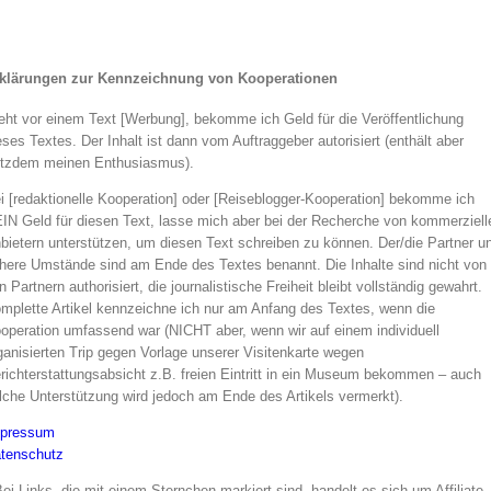
klärungen zur Kennzeichnung von Kooperationen
eht vor einem Text [Werbung], bekomme ich Geld für die Veröffentlichung
eses Textes. Der Inhalt ist dann vom Auftraggeber autorisiert (enthält aber
otzdem meinen Enthusiasmus).
i [redaktionelle Kooperation] oder [Reiseblogger-Kooperation] bekomme ich
IN Geld für diesen Text, lasse mich aber bei der Recherche von kommerziell
bietern unterstützen, um diesen Text schreiben zu können. Der/die Partner u
here Umstände sind am Ende des Textes benannt. Die Inhalte sind nicht von
n Partnern authorisiert, die journalistische Freiheit bleibt vollständig gewahrt.
mplette Artikel kennzeichne ich nur am Anfang des Textes, wenn die
operation umfassend war (NICHT aber, wenn wir auf einem individuell
ganisierten Trip gegen Vorlage unserer Visitenkarte wegen
richterstattungsabsicht z.B. freien Eintritt in ein Museum bekommen – auch
lche Unterstützung wird jedoch am Ende des Artikels vermerkt).
pressum
tenschutz
Bei Links, die mit einem Sternchen markiert sind, handelt es sich um Affiliate-