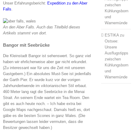
Unser Erfahrungsbericht:
Expedition zu den Aber
zwischen
Falls
.
Kühlungsborn
und
Warnemünde
An den Aber Falls. Auch das Titelbild dieses
Artikels stammt von dort.
ESTIKA
zu
Ostsee:
Bangor mit Seebrücke
Unsere
Ausflugstipps
Die Kleinstadt Bangor ist sehenswert. So ganz viel
zwischen
haben wir ehrlicherweise aber gar nicht erkundet.
Kühlungsborn
(Zu interessant war für uns die Zeit mit unseren
und
Gastgebern.) Ein absolutes Must-See ist jedenfalls
Warnemünde
der Garth Pier. Er wurde kurz vor der vorigen
Jahrhundertwende im viktorianischen Stil erbaut.
460 Meter lang ragt die Seebrücke in die Menai
Strait. An seinem Ende wartet ein Tea Room. Den
gibt es auch heute noch. – Ich habe extra bei
Google Maps nachgeschaut. Damals hieß es, dort
gäbe es die besten Scones in ganz Wales. (Die
Bewertungen lassen leider vermuten, dass die
Besitzer gewechselt haben.)