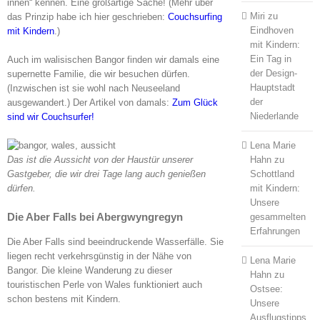
innen“ kennen. Eine großartige Sache! (Mehr über
Miri
zu
das Prinzip habe ich hier geschrieben:
Couchsurfing
Eindhoven
mit Kindern
.)
mit Kindern:
Ein Tag in
Auch im walisischen Bangor finden wir damals eine
der Design-
supernette Familie, die wir besuchen dürfen.
Hauptstadt
(Inzwischen ist sie wohl nach Neuseeland
der
ausgewandert.) Der Artikel von damals:
Zum Glück
Niederlande
sind wir Couchsurfer!
Lena Marie
Hahn
zu
Das ist die Aussicht von der Haustür unserer
Schottland
Gastgeber, die wir drei Tage lang auch genießen
mit Kindern:
dürfen.
Unsere
Die Aber Falls bei Abergwyngregyn
gesammelten
Erfahrungen
Die Aber Falls sind beeindruckende Wasserfälle. Sie
liegen recht verkehrsgünstig in der Nähe von
Lena Marie
Bangor. Die kleine Wanderung zu dieser
Hahn
zu
touristischen Perle von Wales funktioniert auch
Ostsee:
schon bestens mit Kindern.
Unsere
Ausflugstipps