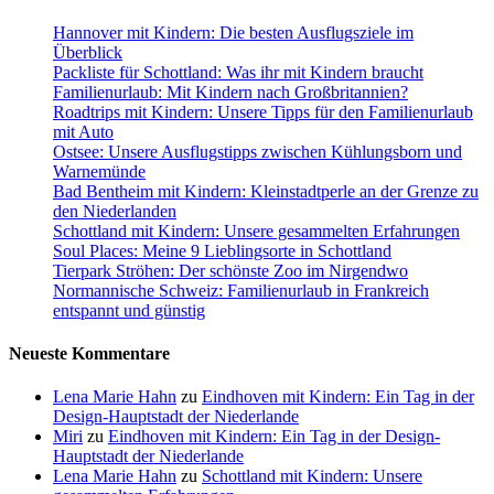
Hannover mit Kindern: Die besten Ausflugsziele im
Überblick
Packliste für Schottland: Was ihr mit Kindern braucht
Familienurlaub: Mit Kindern nach Großbritannien?
Roadtrips mit Kindern: Unsere Tipps für den Familienurlaub
mit Auto
Ostsee: Unsere Ausflugstipps zwischen Kühlungsborn und
Warnemünde
Bad Bentheim mit Kindern: Kleinstadtperle an der Grenze zu
den Niederlanden
Schottland mit Kindern: Unsere gesammelten Erfahrungen
Soul Places: Meine 9 Lieblingsorte in Schottland
Tierpark Ströhen: Der schönste Zoo im Nirgendwo
Normannische Schweiz: Familienurlaub in Frankreich
entspannt und günstig
Neueste Kommentare
Lena Marie Hahn
zu
Eindhoven mit Kindern: Ein Tag in der
Design-Hauptstadt der Niederlande
Miri
zu
Eindhoven mit Kindern: Ein Tag in der Design-
Hauptstadt der Niederlande
Lena Marie Hahn
zu
Schottland mit Kindern: Unsere