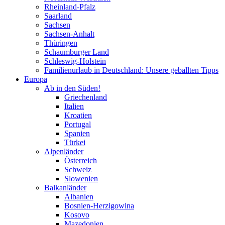
Rheinland-Pfalz
Saarland
Sachsen
Sachsen-Anhalt
Thüringen
Schaumburger Land
Schleswig-Holstein
Familienurlaub in Deutschland: Unsere geballten Tipps
Europa
Ab in den Süden!
Griechenland
Italien
Kroatien
Portugal
Spanien
Türkei
Alpenländer
Österreich
Schweiz
Slowenien
Balkanländer
Albanien
Bosnien-Herzigowina
Kosovo
Mazedonien