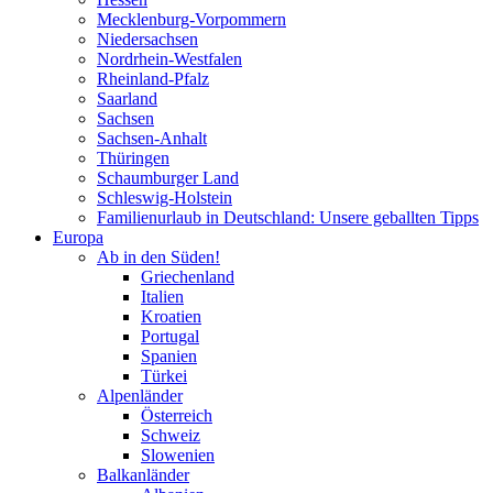
Mecklenburg-Vorpommern
Niedersachsen
Nordrhein-Westfalen
Rheinland-Pfalz
Saarland
Sachsen
Sachsen-Anhalt
Thüringen
Schaumburger Land
Schleswig-Holstein
Familienurlaub in Deutschland: Unsere geballten Tipps
Europa
Ab in den Süden!
Griechenland
Italien
Kroatien
Portugal
Spanien
Türkei
Alpenländer
Österreich
Schweiz
Slowenien
Balkanländer