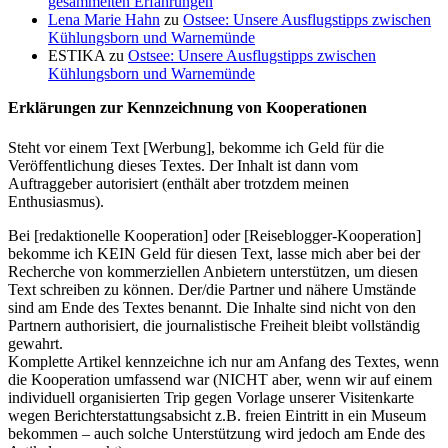
gesammelten Erfahrungen
Lena Marie Hahn
zu
Ostsee: Unsere Ausflugstipps zwischen
Kühlungsborn und Warnemünde
ESTIKA
zu
Ostsee: Unsere Ausflugstipps zwischen
Kühlungsborn und Warnemünde
Erklärungen zur Kennzeichnung von Kooperationen
Steht vor einem Text [Werbung], bekomme ich Geld für die
Veröffentlichung dieses Textes. Der Inhalt ist dann vom
Auftraggeber autorisiert (enthält aber trotzdem meinen
Enthusiasmus).
Bei [redaktionelle Kooperation] oder [Reiseblogger-Kooperation]
bekomme ich KEIN Geld für diesen Text, lasse mich aber bei der
Recherche von kommerziellen Anbietern unterstützen, um diesen
Text schreiben zu können. Der/die Partner und nähere Umstände
sind am Ende des Textes benannt. Die Inhalte sind nicht von den
Partnern authorisiert, die journalistische Freiheit bleibt vollständig
gewahrt.
Komplette Artikel kennzeichne ich nur am Anfang des Textes, wenn
die Kooperation umfassend war (NICHT aber, wenn wir auf einem
individuell organisierten Trip gegen Vorlage unserer Visitenkarte
wegen Berichterstattungsabsicht z.B. freien Eintritt in ein Museum
bekommen – auch solche Unterstützung wird jedoch am Ende des