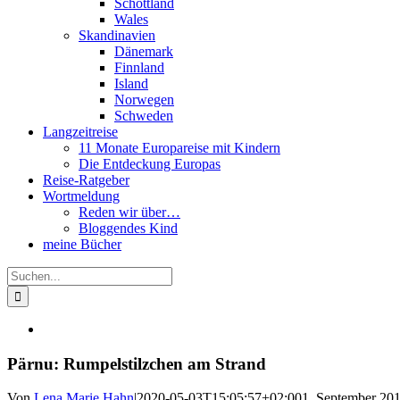
Schottland
Wales
Skandinavien
Dänemark
Finnland
Island
Norwegen
Schweden
Langzeitreise
11 Monate Europareise mit Kindern
Die Entdeckung Europas
Reise-Ratgeber
Wortmeldung
Reden wir über…
Bloggendes Kind
meine Bücher
Suche
nach:
Pärnu: Rumpelstilzchen am Strand
Von
Lena Marie Hahn
|
2020-05-03T15:05:57+02:00
1. September 20