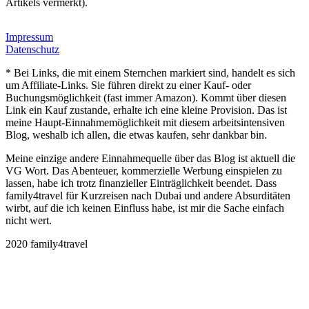
Artikels vermerkt).
Impressum
Datenschutz
* Bei Links, die mit einem Sternchen markiert sind, handelt es sich
um Affiliate-Links. Sie führen direkt zu einer Kauf- oder
Buchungsmöglichkeit (fast immer Amazon). Kommt über diesen
Link ein Kauf zustande, erhalte ich eine kleine Provision. Das ist
meine Haupt-Einnahmemöglichkeit mit diesem arbeitsintensiven
Blog, weshalb ich allen, die etwas kaufen, sehr dankbar bin.
Meine einzige andere Einnahmequelle über das Blog ist aktuell die
VG Wort. Das Abenteuer, kommerzielle Werbung einspielen zu
lassen, habe ich trotz finanzieller Einträglichkeit beendet. Dass
family4travel für Kurzreisen nach Dubai und andere Absurditäten
wirbt, auf die ich keinen Einfluss habe, ist mir die Sache einfach
nicht wert.
2020 family4travel
instagram
facebook
pinterest