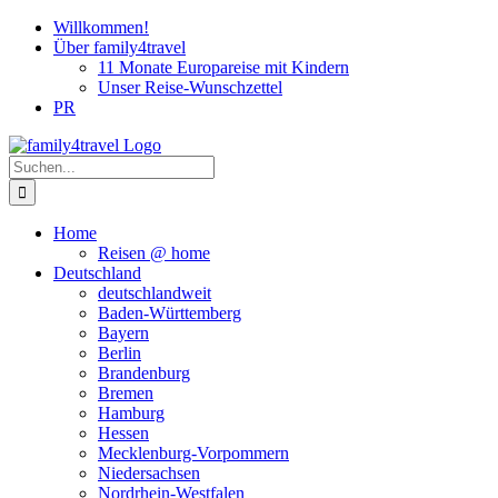
Zum
Willkommen!
Inhalt
Über family4travel
springen
11 Monate Europareise mit Kindern
Unser Reise-Wunschzettel
PR
instagram
facebook
pinterest
Suche
nach:
Home
Reisen @ home
Deutschland
deutschlandweit
Baden-Württemberg
Bayern
Berlin
Brandenburg
Bremen
Hamburg
Hessen
Mecklenburg-Vorpommern
Niedersachsen
Nordrhein-Westfalen