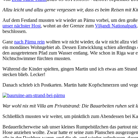
Allzu leicht und allzu gerne vergessen wir, dass es beim Reisen mit 
Auf dem Festland mussten wir wieder an Pärnu vorbei, um den große
unser nächster Host
, wohnt an der Grenze zum
Viljandi Nationalpark
beschlossen.
Ganz
nach Pärnu rein
wollten wir nicht wieder, da wir nicht allzu vi
ein mondänes Wohngebiet ab. Dessen Entwicklung schien allerdings di
den ausgetretenen Pfad zum Wasser entlang. Wie schon in Riga war es
Nichtschwimmer fürchten mussten.
Während die Kinder spielten, gingen Martin und ich etwas am Strand a
stecken blieb. Lecker!
Danach schrieb ich Postkarten. Martin hatte Kopfschmerzen und veget
War wohl nix mit Villa am Privatstrand: Die Bauarbeiten ruhen seit 
Schließlich mussten wir weiter, um pünktlich zum Abendessen bei Kad
Bedauerlicherweise sah unser kleines Rumpelstilzchen das partout nich
Hose anziehen wollte. Zwar hatte er seine zum Planschen ausgezogen
alle in der Dachbox waren, und die ab- und wieder aufzubauen, dauert