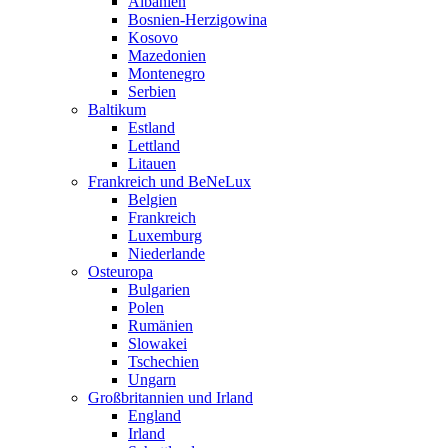
Albanien
Bosnien-Herzigowina
Kosovo
Mazedonien
Montenegro
Serbien
Baltikum
Estland
Lettland
Litauen
Frankreich und BeNeLux
Belgien
Frankreich
Luxemburg
Niederlande
Osteuropa
Bulgarien
Polen
Rumänien
Slowakei
Tschechien
Ungarn
Großbritannien und Irland
England
Irland