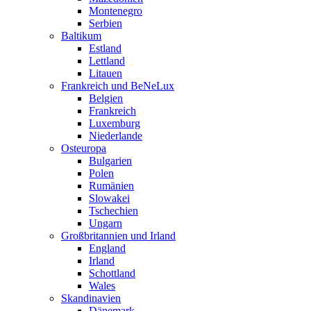
Montenegro
Serbien
Baltikum
Estland
Lettland
Litauen
Frankreich und BeNeLux
Belgien
Frankreich
Luxemburg
Niederlande
Osteuropa
Bulgarien
Polen
Rumänien
Slowakei
Tschechien
Ungarn
Großbritannien und Irland
England
Irland
Schottland
Wales
Skandinavien
Dänemark