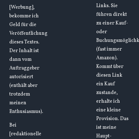
Links. Sie
[Werbung],
führen direkt
bekomme ich
zu einer Kauf-
Geld für die
oder
Veröffentlichung
Buchungsmöglichk
dieses Textes.
(fast immer
Der Inhalt ist
Amazon).
dann vom
Kommt über
Auftraggeber
diesen Link
autorisiert
ein Kauf
(enthält aber
zustande,
trotzdem
erhalte ich
meinen
eine kleine
Enthusiasmus).
Provision. Das
Bei
ist meine
[redaktionelle
Haupt-