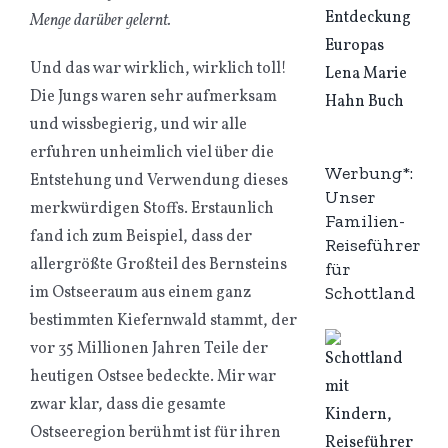
Menge darüber gelernt.
Und das war wirklich, wirklich toll!
Die Jungs waren sehr aufmerksam
und wissbegierig, und wir alle
erfuhren unheimlich viel über die
Werbung*:
Entstehung und Verwendung dieses
Unser
merkwürdigen Stoffs. Erstaunlich
Familien-
fand ich zum Beispiel, dass der
Reiseführer
allergrößte Großteil des Bernsteins
für
Schottland
im Ostseeraum aus einem ganz
bestimmten Kiefernwald stammt, der
vor 35 Millionen Jahren Teile der
heutigen Ostsee bedeckte. Mir war
zwar klar, dass die gesamte
Ostseeregion berühmt ist für ihren