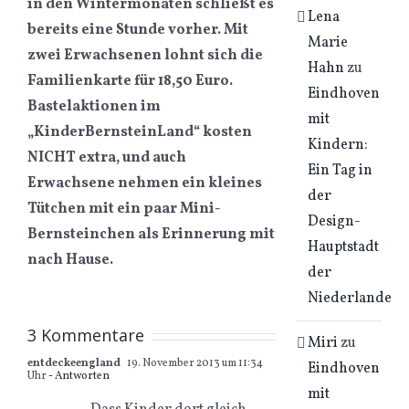
in den Wintermonaten schließt es
Lena
bereits eine Stunde vorher. Mit
Marie
zwei Erwachsenen lohnt sich die
Hahn
zu
Familienkarte für 18,50 Euro.
Eindhoven
Bastelaktionen im
mit
„KinderBernsteinLand“ kosten
Kindern:
NICHT extra, und auch
Ein Tag in
Erwachsene nehmen ein kleines
der
Tütchen mit ein paar Mini-
Design-
Bernsteinchen als Erinnerung mit
Hauptstadt
nach Hause.
der
Niederlande
3 Kommentare
Miri
zu
entdeckeengland
19. November 2013 um 11:34
Eindhoven
Uhr
- Antworten
mit