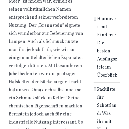
Meer“ zu finden war, erhielt es
seinen volkstümlichen Namen
entsprechend seiner verbreiteten
Hannove
Nutzung: Der „Brennstein“ eignete
r mit
sich wunderbar zur Befeuerung von
Kindern:
Lampen. Auch als Schmuck nutzte
Die
man ihn jedoch früh, wie wir an
besten
einigen mittelalterlichen Exponaten
Ausflugsz
verfolgen können. Mit besonderem
iele im
Jubel bedenken wir die protzigen
Überblick
Halsketten der Bückeburger Tracht –
Packliste
hat unsere Oma doch selbst noch so
für
ein Schmuckstück im Keller! Seine
Schottlan
chemischen Eigenschaften machten
d: Was
Bernstein jedoch auch für eine
ihr mit
industrielle Nutzung interessant. So