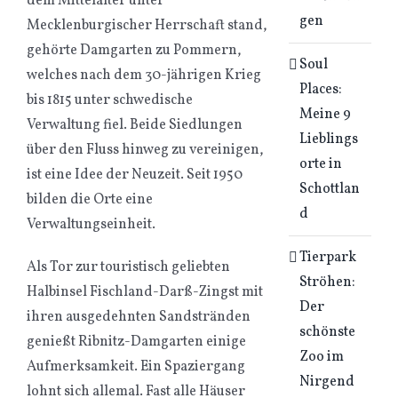
dem Mittelalter unter
gen
Mecklenburgischer Herrschaft stand,
gehörte Damgarten zu Pommern,
Soul
welches nach dem 30-jährigen Krieg
Places:
bis 1815 unter schwedische
Meine 9
Verwaltung fiel. Beide Siedlungen
Lieblings
über den Fluss hinweg zu vereinigen,
orte in
ist eine Idee der Neuzeit. Seit 1950
Schottlan
bilden die Orte eine
d
Verwaltungseinheit.
Tierpark
Als Tor zur touristisch geliebten
Ströhen:
Halbinsel Fischland-Darß-Zingst mit
Der
ihren ausgedehnten Sandstränden
schönste
genießt Ribnitz-Damgarten einige
Zoo im
Aufmerksamkeit. Ein Spaziergang
Nirgend
lohnt sich allemal. Fast alle Häuser