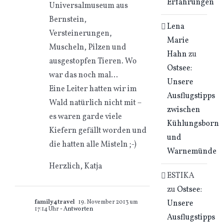
Erfahrungen
Universalmuseum aus
Bernstein,
Lena
Versteinerungen,
Marie
Muscheln, Pilzen und
Hahn
zu
ausgestopfen Tieren. Wo
Ostsee:
war das noch mal…
Unsere
Eine Leiter hatten wir im
Ausflugstipps
Wald natürlich nicht mit –
zwischen
es waren garde viele
Kühlungsborn
Kiefern gefällt worden und
und
die hatten alle Misteln ;-)
Warnemünde
Herzlich, Katja
ESTIKA
zu
Ostsee:
Unsere
family4travel
19. November 2013 um
17:14 Uhr
- Antworten
Ausflugstipps