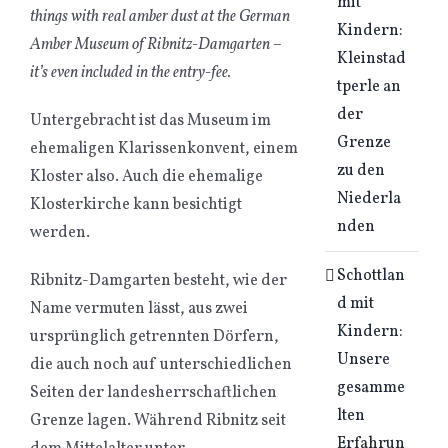
mit
things with real amber dust at the German
Kindern:
Amber Museum of Ribnitz-Damgarten –
Kleinstad
it’s even included in the entry-fee.
tperle an
der
Untergebracht ist das Museum im
Grenze
ehemaligen Klarissenkonvent, einem
zu den
Kloster also. Auch die ehemalige
Niederla
Klosterkirche kann besichtigt
nden
werden.
Schottlan
Ribnitz-Damgarten besteht, wie der
d mit
Name vermuten lässt, aus zwei
Kindern:
ursprünglich getrennten Dörfern,
Unsere
die auch noch auf unterschiedlichen
gesamme
Seiten der landesherrschaftlichen
lten
Grenze lagen. Während Ribnitz seit
Erfahrun