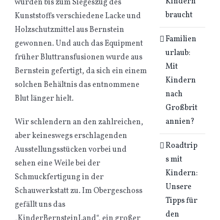
Kindern
wurden bis zum Siegeszug des
braucht
Kunststoffs verschiedene Lacke und
Holzschutzmittel aus Bernstein
Familien
gewonnen. Und auch das Equipment
urlaub:
früher Bluttransfusionen wurde aus
Mit
Bernstein gefertigt, da sich ein einem
Kindern
solchen Behältnis das entnommene
nach
Blut länger hielt.
Großbrit
annien?
Wir schlendern an den zahlreichen,
aber keineswegs erschlagenden
Roadtrip
Ausstellungsstücken vorbei und
s mit
sehen eine Weile bei der
Kindern:
Schmuckfertigung in der
Unsere
Schauwerkstatt zu. Im Obergeschoss
Tipps für
gefällt uns das
den
„KinderBernsteinLand“, ein großer