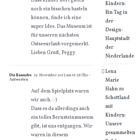
Dass Kinder dort gleich
Kindern:
noch ein bisschen basteln
Ein Tag in
können, finde ich eine
der
super Idee. Das Museum ist
Design-
für unseren nächsten
Hauptstadt
Ostseeurlaub vorgemerkt.
der
Lieben Gruß, Peggy
Niederlande
Lena
Die Raumfee
19. November 2013 um 16:38 Uhr
-
Marie
Antworten
Hahn
zu
Auf dem Spielplatz waren
Schottland
wir auch. :-)
mit
Dass es da allerdings auch
Kindern:
ein tolles Bernsteinmuseum
Unsere
gibt, ist uns entgangen. Wir
gesammelten
waren in diesem