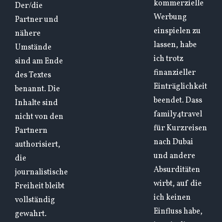
kommerzielle
Der/die
Werbung
Partner und
einspielen zu
nähere
lassen, habe
Umstände
ich trotz
sind am Ende
finanzieller
des Textes
Einträglichkeit
benannt. Die
beendet. Dass
Inhalte sind
family4travel
nicht von den
für Kurzreisen
Partnern
nach Dubai
authorisiert,
und andere
die
Absurditäten
journalistische
wirbt, auf die
Freiheit bleibt
ich keinen
vollständig
Einfluss habe,
gewahrt.