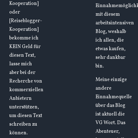
Kooperation]
Einnahmemöglichk
oder
mit diesem
[Reiseblogger-
arbeitsintensiven
Kooperation]
Blog, weshalb
bekomme ich
ich allen, die
KEIN Geld für
etwas kaufen,
diesen Text,
sehr dankbar
lasse mich
bin.
aber bei der
Meine einzige
Recherche von
andere
kommerziellen
Einnahmequelle
Anbietern
über das Blog
unterstützen,
ist aktuell die
um diesen Text
VG Wort. Das
schreiben zu
Abenteuer,
können.