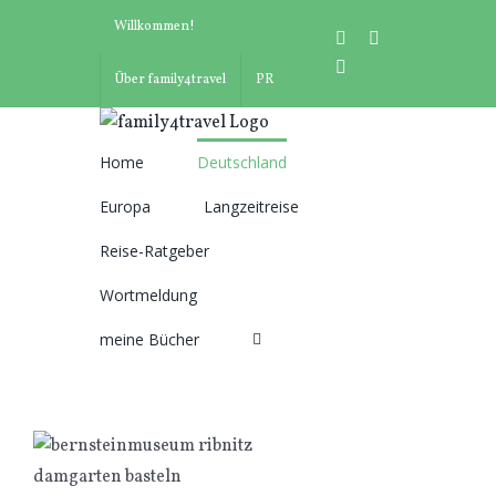
Zum
Willkommen!
instagram
facebook
Inhalt
pinterest
springen
Über family4travel
PR
Home
Deutschland
Suche
Europa
Langzeitreise
nach:
Reise-Ratgeber
Wortmeldung
meine Bücher