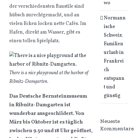
wo
der verschiedensten Baustile sind
hübsch zurechtgemacht, und an
Normann
vielen Ecken locken nette Cafés. Im
ische
Hafen, direkt am Wasser, gibt es
Schweiz:
einen tollen Spielplatz.
Familien
urlaub in
Frankrei
ch
There is a nice playground at the harbor of
entspann
Ribnitz-Damgarten.
t und
günstig
Das Deutsche Bernsteinmuseum
in Ribnitz-Damgarten ist
wunderbar ausgeschildert. Von
Neueste
März bis Oktober ist es täglich
Kommentare
zwischen 9.30 und 18 Uhr geöffnet,