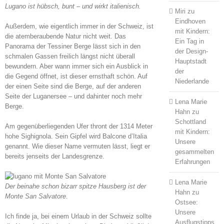
Lugano ist hübsch, bunt – und wirkt italienisch.
Miri
zu
Eindhoven
Außerdem, wie eigentlich immer in der Schweiz, ist
mit Kindern:
die atemberaubende Natur nicht weit. Das
Ein Tag in
Panorama der Tessiner Berge lässt sich in den
der Design-
schmalen Gassen freilich längst nicht überall
Hauptstadt
bewundern. Aber wann immer sich ein Ausblick in
der
die Gegend öffnet, ist dieser ernsthaft schön. Auf
Niederlande
der einen Seite sind die Berge, auf der anderen
Seite der Luganersee – und dahinter noch mehr
Lena Marie
Berge.
Hahn
zu
Schottland
Am gegenüberliegenden Ufer thront der 1314 Meter
mit Kindern:
hohe Sighignola. Sein Gipfel wird Balcone d’Italia
Unsere
genannt. Wie dieser Name vermuten lässt, liegt er
gesammelten
bereits jenseits der Landesgrenze.
Erfahrungen
Lena Marie
Der beinahe schon bizarr spitze Hausberg ist der
Hahn
zu
Monte San Salvatore.
Ostsee:
Unsere
Ich finde ja, bei einem Urlaub in der Schweiz sollte
Ausflugstipps