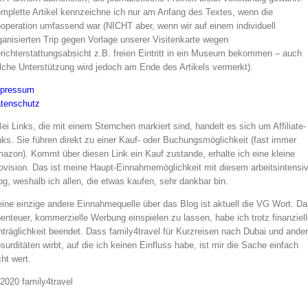
mplette Artikel kennzeichne ich nur am Anfang des Textes, wenn die
operation umfassend war (NICHT aber, wenn wir auf einem individuell
ganisierten Trip gegen Vorlage unserer Visitenkarte wegen
richterstattungsabsicht z.B. freien Eintritt in ein Museum bekommen – auch
lche Unterstützung wird jedoch am Ende des Artikels vermerkt).
pressum
tenschutz
Bei Links, die mit einem Sternchen markiert sind, handelt es sich um Affiliate-
nks. Sie führen direkt zu einer Kauf- oder Buchungsmöglichkeit (fast immer
azon). Kommt über diesen Link ein Kauf zustande, erhalte ich eine kleine
ovision. Das ist meine Haupt-Einnahmemöglichkeit mit diesem arbeitsintensi
og, weshalb ich allen, die etwas kaufen, sehr dankbar bin.
ine einzige andere Einnahmequelle über das Blog ist aktuell die VG Wort. Da
enteuer, kommerzielle Werbung einspielen zu lassen, habe ich trotz finanziell
nträglichkeit beendet. Dass family4travel für Kurzreisen nach Dubai und ande
surditäten wirbt, auf die ich keinen Einfluss habe, ist mir die Sache einfach
cht wert.
2020 family4travel
instagram
facebook
pinterest