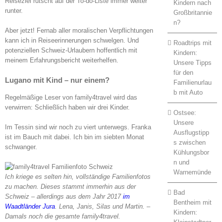
Reiseziel rutscht auf der To-do-Liste immer weiter
Kindern nach
runter.
Großbritannie
n?
Aber jetzt! Fernab aller moralischen Verpflichtungen
kann ich in Reiseerinnerungen schwelgen. Und
Roadtrips mit
potenziellen Schweiz-Urlaubern hoffentlich mit
Kindern:
meinem Erfahrungsbericht weiterhelfen.
Unsere Tipps
für den
Lugano mit Kind – nur einem?
Familienurlau
b mit Auto
Regelmäßige Leser von family4travel wird das
verwirren: Schließlich haben wir drei Kinder.
Ostsee:
Unsere
Im Tessin sind wir noch zu viert unterwegs. Franka
Ausflugstipp
ist im Bauch mit dabei. Ich bin im siebten Monat
s zwischen
schwanger.
Kühlungsbor
n und
Warnemünde
Ich kriege es selten hin, vollständige Familienfotos
zu machen. Dieses stammt immerhin aus der
Bad
Schweiz – allerdings aus dem Jahr 2017
im
Bentheim mit
Waadtländer Jura
. Lena, Janis, Silas und Martin. –
Kindern:
Damals noch die gesamte family4travel.