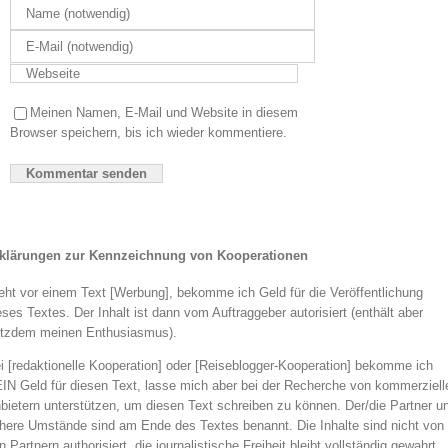
Meinen Namen, E-Mail und Website in diesem
Browser speichern, bis ich wieder kommentiere.
klärungen zur Kennzeichnung von Kooperationen
eht vor einem Text [Werbung], bekomme ich Geld für die Veröffentlichung
eses Textes. Der Inhalt ist dann vom Auftraggeber autorisiert (enthält aber
otzdem meinen Enthusiasmus).
i [redaktionelle Kooperation] oder [Reiseblogger-Kooperation] bekomme ich
IN Geld für diesen Text, lasse mich aber bei der Recherche von kommerziell
bietern unterstützen, um diesen Text schreiben zu können. Der/die Partner u
here Umstände sind am Ende des Textes benannt. Die Inhalte sind nicht von
n Partnern authorisiert, die journalistische Freiheit bleibt vollständig gewahrt.