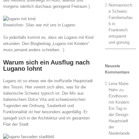
des Reisens unterwegs im Auto, abends und
Normannisch
morgens nämlich durchaus genügend Freiraum.)
e Schweiz:
Familienurlau
b in
Beweisfoto: Silas war mit uns in Lugano.
Frankreich
entspannt
So jedenfalls kommt es, dass wir Lugano mit Kind
und günstig
erkunden. Den Blogbeitrag „Lugano mit Kindern“
muss jemand anders schreiben. :)
Warum sich ein Ausflug nach
Neueste
Lugano lohnt
Kommentare
Lugano ist so etwas wie die inoffizielle Hauptstadt
Lena Marie
des Tessin. Hier vereint sich alles, was für die
Hahn
zu
italienische Schweiz typisch ist. Der Mix aus
Eindhoven
italienischem Dolce Vita und schweizerischen
mit Kindern:
Tugenden wie Ordnung, Sauberkeit und
Ein Tag in
Funktionalität ist hier besonders augenfällig. Er
der Design-
spiegelt sich in der Architektur und im gesamten
Hauptstadt
Flair der Stadt.
der
Niederlande