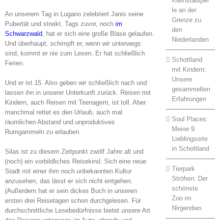
Kleinstadtper
le an der
An unserem Tag in Lugano zelebriert Janis seine
Grenze zu
Pubertät und streikt. Tags zuvor, noch
im
den
Schwarzwald
, hat er sich eine große Blase gelaufen.
Niederlanden
Und überhaupt, schimpft er, wenn wir unterwegs
sind, kommt er nie zum Lesen. Er hat schließlich
Schottland
Ferien.
mit Kindern:
Unsere
Und er ist 15. Also geben wir schließlich nach und
gesammelten
lassen ihn in unserer Unterkunft zurück. Reisen mit
Erfahrungen
Kindern, auch Reisen mit Teenagern, ist toll. Aber
manchmal rettet es den Urlaub, auch mal
Soul Places:
räumlichen Abstand und unproduktives
Meine 9
Rumgammeln zu erlauben.
Lieblingsorte
in Schottland
Silas ist zu diesem Zeitpunkt zwölf Jahre alt und
(noch) ein vorbildliches Reisekind. Sich eine neue
Tierpark
Stadt mit einer ihm noch unbekannten Kultur
Ströhen: Der
anzusehen, das lässt er sich nicht entgehen.
schönste
(Außerdem hat er sein dickes Buch in unseren
Zoo im
ersten drei Reisetagen schon durchgelesen. Für
Nirgendwo
durchschnittliche Lesebedürfnisse bietet unsere Art