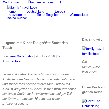
Zum
Willkommen!
Über family4travel
PR
Suche
Inhalt
nach:
Home
Deutschland
Europa
springen
Langzeitreise
Reise-Ratgeber
Wortmeldung
meine Bücher
Das sind wir:
Lugano mit Kind: Die größte Stadt des
Tessin
Von
Lena Marie Hahn
|
28. Juni 2020
|
5
Kommentare
Die
family4travel-
Reisecrew.
Lugano ist vieles: Gemütlich, mondän, in seinen
Ausläufern am See wunderbar grün, sehr, sehr teuer
und mindestens ebenso interessant. Lugano mit
Unser Buch zur
Kind ist auf jeden Fall einen Besuch wert! Wir haben
großen Reise
die kleine Großstadt im italienischsprachigen Teil
der Schweiz erkundet. Hier kommt unser
Erfahrungsbericht.