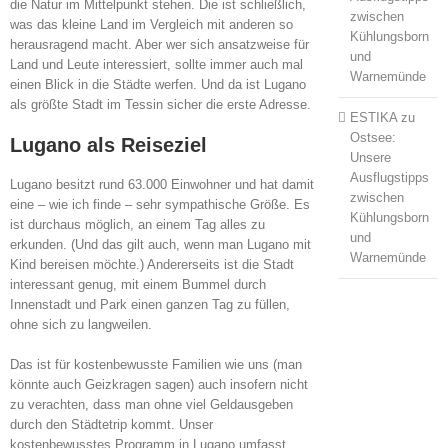
die Natur im Mittelpunkt stehen. Die ist schließlich,
zwischen
was das kleine Land im Vergleich mit anderen so
Kühlungsborn
herausragend macht. Aber wer sich ansatzweise für
und
Land und Leute interessiert, sollte immer auch mal
Warnemünde
einen Blick in die Städte werfen. Und da ist Lugano
als größte Stadt im Tessin sicher die erste Adresse.
ESTIKA
zu
Ostsee:
Lugano als Reiseziel
Unsere
Ausflugstipps
Lugano besitzt rund 63.000 Einwohner und hat damit
zwischen
eine – wie ich finde – sehr sympathische Größe. Es
Kühlungsborn
ist durchaus möglich, an einem Tag alles zu
und
erkunden. (Und das gilt auch, wenn man Lugano mit
Warnemünde
Kind bereisen möchte.) Andererseits ist die Stadt
interessant genug, mit einem Bummel durch
Innenstadt und Park einen ganzen Tag zu füllen,
ohne sich zu langweilen.
Das ist für kostenbewusste Familien wie uns (man
könnte auch Geizkragen sagen) auch insofern nicht
zu verachten, dass man ohne viel Geldausgeben
durch den Städtetrip kommt. Unser
kostenbewusstes Programm in Lugano umfasst