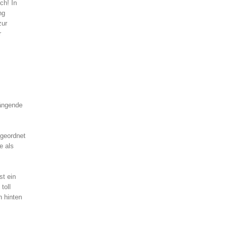
ch! In
ng
zur
r
hängende
ugeordnet
e als
st ein
toll
n hinten