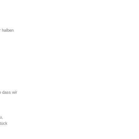
r halben
.
o dass wir
u,
tück