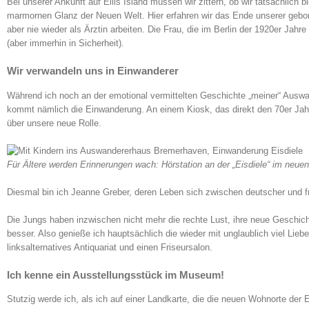
Bei unserer Ankunft auf Ellis Island müssen wir zittern, ob wir tatsächlich 
marmornen Glanz der Neuen Welt. Hier erfahren wir das Ende unserer gebor
aber nie wieder als Ärztin arbeiten. Die Frau, die im Berlin der 1920er Jahr
(aber immerhin in Sicherheit).
Wir verwandeln uns in Einwanderer
Während ich noch an der emotional vermittelten Geschichte „meiner“ Ausw
kommt nämlich die Einwanderung. An einem Kiosk, das direkt den 70er Jah
über unsere neue Rolle.
Für Ältere werden Erinnerungen wach: Hörstation an der „Eisdiele“ im neue
Diesmal bin ich Jeanne Greber, deren Leben sich zwischen deutscher und f
Die Jungs haben inzwischen nicht mehr die rechte Lust, ihre neue Geschicht
besser. Also genieße ich hauptsächlich die wieder mit unglaublich viel Lieb
linksalternatives Antiquariat und einen Friseursalon.
Ich kenne ein Ausstellungsstück im Museum!
Stutzig werde ich, als ich auf einer Landkarte, die die neuen Wohnorte der