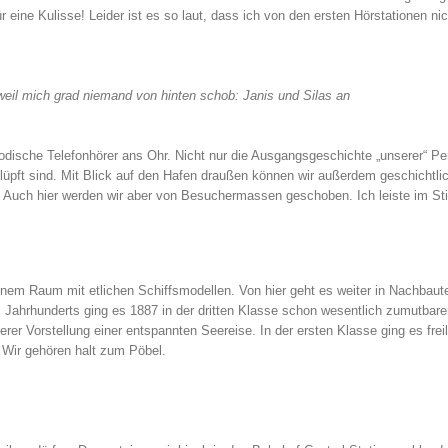
eine Kulisse! Leider ist es so laut, dass ich von den ersten Hörstationen nic
eil mich grad niemand von hinten schob: Janis und Silas an
ltmodische Telefonhörer ans Ohr. Nicht nur die Ausgangsgeschichte „unserer“ P
chlüpft sind. Mit Blick auf den Hafen draußen können wir außerdem geschichtli
 Auch hier werden wir aber von Besuchermassen geschoben. Ich leiste im Sti
einem Raum mit etlichen Schiffsmodellen. Von hier geht es weiter in Nachbaut
. Jahrhunderts ging es 1887 in der dritten Klasse schon wesentlich zumutbare
er Vorstellung einer entspannten Seereise. In der ersten Klasse ging es freil
 Wir gehören halt zum Pöbel.