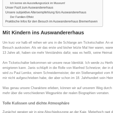
Ich kenne ein Ausstellungsstück im Museum!
Unser Fazit zum Auswandererhaus
Unsere subjektive Altersempfehlung fürs Auswandererhaus
Der Familien-Effekt
Praktische Infos für den Besuch im Auswandererhaus Bremerhaven
Mit Kindern ins Auswandererhaus
Um kurz vor halb elf reihen wir uns in die Schlange am Ticketschalter. An 
Besuch auskosten. Als wir das erste und bisher letzte Mal hier waren, ware
13 Jahre alt, haben sie mehr Verständnis dafür, was es heißt, seine Heima
Am Ticketschalter bekommen wir unsere neue Identität. Ich werde zu Hertha 
emigrieren kann. Janis schlüpft in die Rolle von Manfred Schnetzer, der in
wird zu Paul Lemke, einem Schneidermeister, der ein Stellenangebot vom K
mir nicht aufgeschrieben habe, der aber schon im 18. Jahrhundert sein Heim
Was genau unsere Charaktere erleben, können wir auf unserem Weg durch die
mehr über die verschiedenen Wegpunkte der realen Biographien verraten.
Tolle Kulissen und dichte Atmosphäre
Zunächst geraten wir in eine Abschiedsszene an der Kaje. Meterhoch ragt 