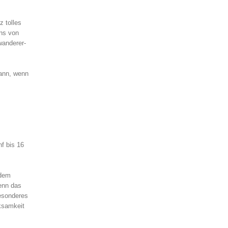
 tolles
uns von
wanderer-
dann, wenn
f bis 16
 dem
denn das
Besonderes
ksamkeit