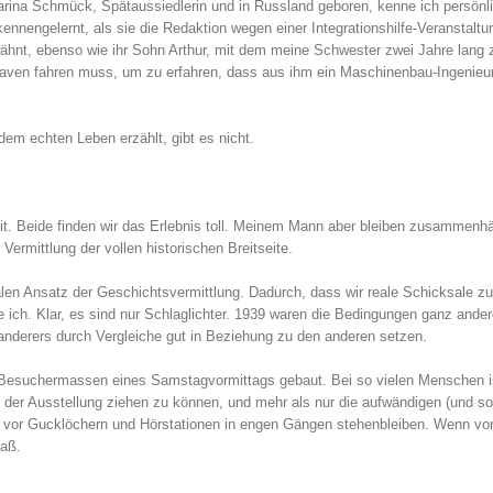
arina Schmück, Spätaussiedlerin und in Russland geboren, kenne ich persönli
nengelernt, als sie die Redaktion wegen einer Integrationshilfe-Veranstaltu
wähnt, ebenso wie ihr Sohn Arthur, mit dem meine Schwester zwei Jahre lang 
haven fahren muss, um zu erfahren, dass aus ihm ein Maschinenbau-Ingenieu
m echten Leben erzählt, gibt es nicht.
zit. Beide finden wir das Erlebnis toll. Meinem Mann aber bleiben zusammen
ermittlung der vollen historischen Breitseite.
nalen Ansatz der Geschichtsvermittlung. Dadurch, dass wir reale Schicksale z
 ich. Klar, es sind nur Schlaglichter. 1939 waren die Bedingungen ganz ander
anderers durch Vergleiche gut in Beziehung zu den anderen setzen.
die Besuchermassen eines Samstagvormittags gebaut. Bei so vielen Menschen i
der Ausstellung ziehen zu können, und mehr als nur die aufwändigen (und so 
, vor Gucklöchern und Hörstationen in engen Gängen stehenbleiben. Wenn vo
paß.