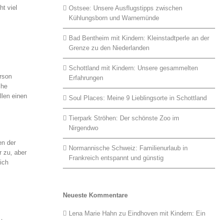
ht viel
Ostsee: Unsere Ausflugstipps zwischen
Kühlungsborn und Warnemünde
Bad Bentheim mit Kindern: Kleinstadtperle an der
Grenze zu den Niederlanden
Schottland mit Kindern: Unsere gesammelten
erson
Erfahrungen
che
llen einen
Soul Places: Meine 9 Lieblingsorte in Schottland
Tierpark Ströhen: Der schönste Zoo im
Nirgendwo
en der
Normannische Schweiz: Familienurlaub in
r zu, aber
Frankreich entspannt und günstig
ich
Neueste Kommentare
Lena Marie Hahn
zu
Eindhoven mit Kindern: Ein