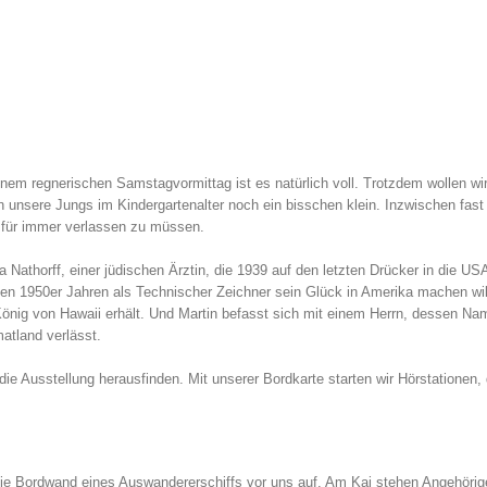
einem regnerischen Samstagvormittag ist es natürlich voll. Trotzdem wollen wi
n unsere Jungs im Kindergartenalter noch ein bisschen klein. Inzwischen fast 
t für immer verlassen zu müssen.
Nathorff, einer jüdischen Ärztin, die 1939 auf den letzten Drücker in die US
 den 1950er Jahren als Technischer Zeichner sein Glück in Amerika machen will
önig von Hawaii erhält. Und Martin befasst sich mit einem Herrn, dessen Na
atland verlässt.
 Ausstellung herausfinden. Mit unserer Bordkarte starten wir Hörstationen, 
die Bordwand eines Auswandererschiffs vor uns auf. Am Kai stehen Angehörig