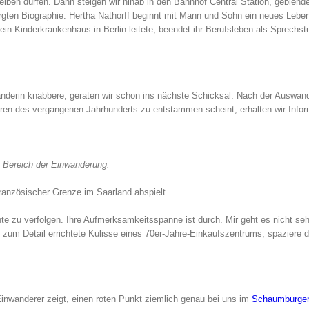
bleiben dürfen. Dann steigen wir hinab in den Bahnhof Central Station, geblen
gten Biographie. Hertha Nathorff beginnt mit Mann und Sohn ein neues Leben
e ein Kinderkrankenhaus in Berlin leitete, beendet ihr Berufsleben als Sprechst
anderin knabbere, geraten wir schon ins nächste Schicksal. Nach der Auswan
ren des vergangenen Jahrhunderts zu entstammen scheint, erhalten wir Info
n Bereich der Einwanderung.
ranzösischer Grenze im Saarland abspielt.
e zu verfolgen. Ihre Aufmerksamkeitsspanne ist durch. Mir geht es nicht sehr
e zum Detail errichtete Kulisse eines 70er-Jahre-Einkaufszentrums, spaziere d
 Einwanderer zeigt, einen roten Punkt ziemlich genau bei uns im
Schaumburger