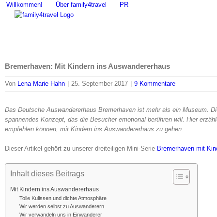
Zum
Willkommen!
Über family4travel
PR
Inhalt
springen
Bremerhaven: Mit Kindern ins Auswandererhaus
Von
Lena Marie Hahn
|
25. September 2017
|
9 Kommentare
Das Deutsche Auswandererhaus Bremerhaven ist mehr als ein Museum. Die 
spannendes Konzept, das die Besucher emotional berühren will. Hier erzähle
empfehlen können, mit Kindern ins Auswandererhaus zu gehen.
Dieser Artikel gehört zu unserer dreiteiligen Mini-Serie
Bremerhaven mit Kin
Inhalt dieses Beitrags
Mit Kindern ins Auswandererhaus
Tolle Kulissen und dichte Atmosphäre
Wir werden selbst zu Auswanderern
Wir verwandeln uns in Einwanderer