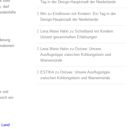
det vom
Tag in der Design-Hauptstadt der Niederlande
, darf
undenhilfe
Miri
zu
Eindhoven mit Kindern: Ein Tag in der
Design-Hauptstadt der Niederlande
Lena Marie Hahn
zu
Schottland mit Kindern:
Unsere gesammelten Erfahrungen
derung
rmationen
Lena Marie Hahn
zu
Ostsee: Unsere
Ausflugstipps zwischen Kühlungsborn und
Warnemünde
ESTIKA
zu
Ostsee: Unsere Ausflugstipps
zwischen Kühlungsborn und Warnemünde
 viel
urch ein
 Land