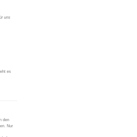
ür uns
ieht es
in den
sen. Nur