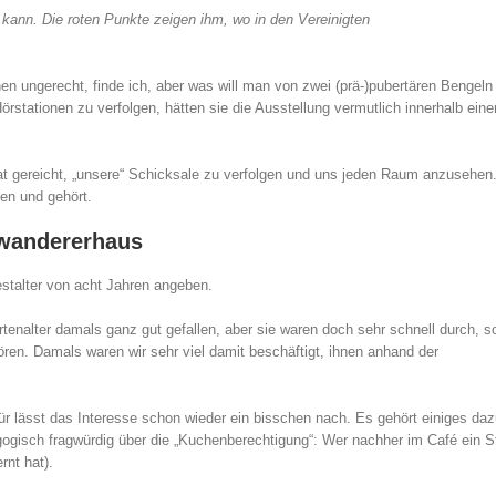
ann. Die roten Punkte zeigen ihm, wo in den Vereinigten
chen ungerecht, finde ich, aber was will man von zwei (prä-)pubertären Bengeln
rstationen zu verfolgen, hätten sie die Ausstellung vermutlich innerhalb eine
at gereicht, „unsere“ Schicksale zu verfolgen und uns jeden Raum anzusehen
sen und gehört.
swandererhaus
stalter von acht Jahren angeben.
enalter damals ganz gut gefallen, aber sie waren doch sehr schnell durch, s
en. Damals waren wir sehr viel damit beschäftigt, ihnen anhand der
ür lässt das Interesse schon wieder ein bisschen nach. Es gehört einiges daz
ogisch fragwürdig über die „Kuchenberechtigung“: Wer nachher im Café ein S
nt hat).