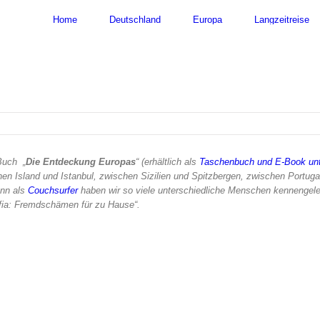
nach:
Home
Deutschland
Europa
Langzeitreise
Buch „
Die Entdeckung Europas
“
(erhältlich als
Taschenbuch und E-Book unt
hen Island und Istanbul, zwischen Sizilien und Spitzbergen, zwischen Portuga
enn als
Couchsurfer
haben wir so viele unterschiedliche Menschen kennengele
Sofia: Fremdschämen für zu Hause“.