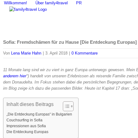
Zum
Willkommen!
Über family4travel
PR
Inhalt
springen
Sofia: Fremdschämen für zu Hause [Die Entdeckung Europas]
Von
Lena Marie Hahn
|
3. April 2018
|
0 Kommentare
11 Monate lang sind wir zu viert in ganz Europa unterwegs gewesen. Mein 
anderem hier
*)
handelt von unseren Erlebnissen als reisende Familie zwisc
dem Donaudelta. Im Fokus stehen dabei die persönlichen Begegnungen, d
im Blog zeige ich dazu die passenden Bilder. Heute ist Kapitel 17 dran: „
Inhalt dieses Beitrags
„Die Entdeckung Europas“ in Bulgarien
Couchsurfing in Sofia
Impressionen aus Sofia
Die Entdeckung Europas