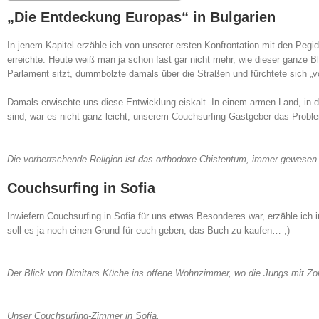
„Die Entdeckung Europas“ in Bulgarien
In jenem Kapitel erzähle ich von unserer ersten Konfrontation mit den Pegi
erreichte. Heute weiß man ja schon fast gar nicht mehr, wie dieser ganze
Parlament sitzt, dummbolzte damals über die Straßen und fürchtete sich „v
Damals erwischte uns diese Entwicklung eiskalt. In einem armen Land, in d
sind, war es nicht ganz leicht, unserem Couchsurfing-Gastgeber das Probl
Die vorherrschende Religion ist das orthodoxe Chistentum, immer gewese
Couchsurfing in Sofia
Inwiefern Couchsurfing in Sofia für uns etwas Besonderes war, erzähle ich 
soll es ja noch einen Grund für euch geben, das Buch zu kaufen… ;)
Der Blick von Dimitars Küche ins offene Wohnzimmer, wo die Jungs mit Zor
Unser Couchsurfing-Zimmer in Sofia.