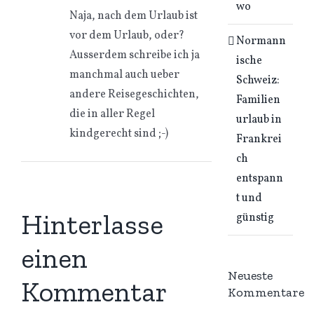
wo
Naja, nach dem Urlaub ist
vor dem Urlaub, oder?
Normann
Ausserdem schreibe ich ja
ische
manchmal auch ueber
Schweiz:
andere Reisegeschichten,
Familien
die in aller Regel
urlaub in
kindgerecht sind ;-)
Frankrei
ch
entspann
t und
Hinterlasse
günstig
einen
Neueste
Kommentar
Kommentare