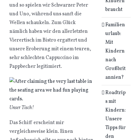
Kindern
und so spielen wir Schwarzer Peter
braucht
und Uno, während uns sanft die
Wellen schaukeln. Zum Glück
Familien
nämlich haben wir den allerletzten
urlaub:
Vierertisch im Bistro ergattert und
Mit
unsere Eroberung mit einem teuren,
Kindern
sehr schlechten Cappuccino im
nach
Pappbecher legitimiert.
Großbrit
annien?
Roadtrip
s mit
Unser Tisch!
Kindern:
Unsere
Das Schiff erscheint mir
Tipps für
vergleichsweise klein. Einen
den