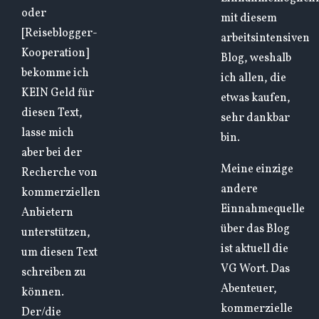
oder
mit diesem
[Reiseblogger-
arbeitsintensiven
Kooperation]
Blog, weshalb
bekomme ich
ich allen, die
KEIN Geld für
etwas kaufen,
diesen Text,
sehr dankbar
lasse mich
bin.
aber bei der
Meine einzige
Recherche von
andere
kommerziellen
Einnahmequelle
Anbietern
über das Blog
unterstützen,
ist aktuell die
um diesen Text
VG Wort. Das
schreiben zu
Abenteuer,
können.
kommerzielle
Der/die