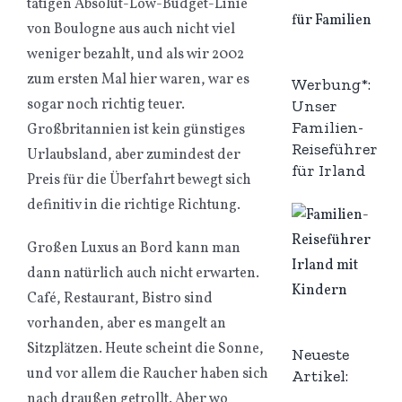
tätigen Absolut-Low-Budget-Linie
von Boulogne aus auch nicht viel
weniger bezahlt, und als wir 2002
zum ersten Mal hier waren, war es
Werbung*:
sogar noch richtig teuer.
Unser
Familien-
Großbritannien ist kein günstiges
Reiseführer
Urlaubsland, aber zumindest der
für Irland
Preis für die Überfahrt bewegt sich
definitiv in die richtige Richtung.
Großen Luxus an Bord kann man
dann natürlich auch nicht erwarten.
Café, Restaurant, Bistro sind
vorhanden, aber es mangelt an
Sitzplätzen. Heute scheint die Sonne,
Neueste
und vor allem die Raucher haben sich
Artikel:
nach draußen getrollt. Aber wo