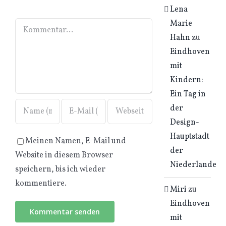
Lena
Marie
Kommentar
Hahn
zu
Eindhoven
mit
Kindern:
Ein Tag in
der
Design-
Hauptstadt
Meinen Namen, E-Mail und
der
Website in diesem Browser
Niederlande
speichern, bis ich wieder
kommentiere.
Miri
zu
Eindhoven
mit