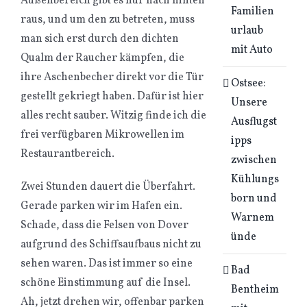
Außenbereich gibt es nur nach hinten
Familien
raus, und um den zu betreten, muss
urlaub
man sich erst durch den dichten
mit Auto
Qualm der Raucher kämpfen, die
ihre Aschenbecher direkt vor die Tür
Ostsee:
gestellt gekriegt haben. Dafür ist hier
Unsere
alles recht sauber. Witzig finde ich die
Ausflugst
frei verfügbaren Mikrowellen im
ipps
Restaurantbereich.
zwischen
Kühlungs
Zwei Stunden dauert die Überfahrt.
born und
Gerade parken wir im Hafen ein.
Warnem
Schade, dass die Felsen von Dover
ünde
aufgrund des Schiffsaufbaus nicht zu
sehen waren. Das ist immer so eine
Bad
schöne Einstimmung auf die Insel.
Bentheim
Ah, jetzt drehen wir, offenbar parken