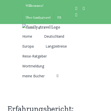
Zum
Willkommen!
instagram
facebook
Inhalt
pinterest
springen
Über family4travel
PR
Home
Deutschland
Suche
Europa
Langzeitreise
nach:
Reise-Ratgeber
Wortmeldung
meine Bücher
Erfahrungsbericht: