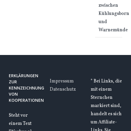
zwischen
Kühlungsborn
und
Warnemünde
ERKLÄRUNGEN
Impressum
* Bei Links, die
ZUR
KENNZEICHNUNG
Datenschutz
mit einem
VON
Sternchen
KOOPERATIONEN
markiert sind,
handelt es sich
Steht vor
um Affiliate-
einem Text
Links. Sie