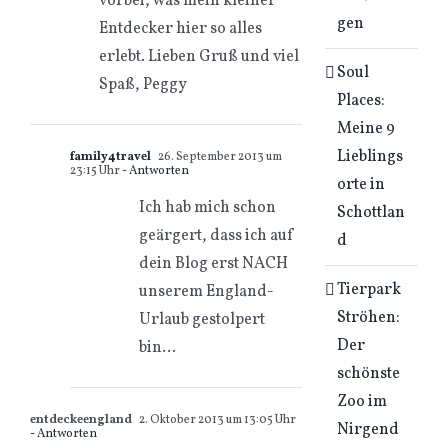
vorbei, was mein kleiner
gen
Entdecker hier so alles
erlebt. Lieben Gruß und viel
Soul
Spaß, Peggy
Places:
Meine 9
Lieblings
family4travel
26. September 2013 um
23:15 Uhr
- Antworten
orte in
Ich hab mich schon
Schottlan
geärgert, dass ich auf
d
dein Blog erst NACH
Tierpark
unserem England-
Ströhen:
Urlaub gestolpert
Der
bin…
schönste
Zoo im
entdeckeengland
2. Oktober 2013 um 13:05 Uhr
Nirgend
- Antworten