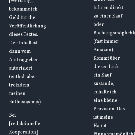
[Werbung],
führen direkt
bekomme ich
zu einer Kauf-
Geld für die
oder
Veröffentlichung
Buchungsmöglichk
dieses Textes.
(fast immer
Der Inhalt ist
Amazon).
dann vom
Kommt über
Auftraggeber
diesen Link
autorisiert
ein Kauf
(enthält aber
zustande,
trotzdem
erhalte ich
meinen
eine kleine
Enthusiasmus).
Provision. Das
Bei
ist meine
[redaktionelle
Haupt-
Kooperation]
Einnahmemöglichk