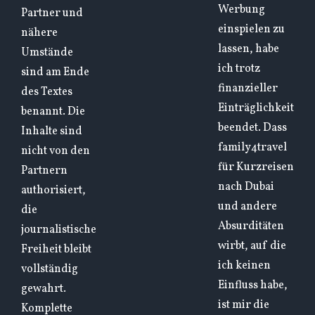
Werbung
Partner und
einspielen zu
nähere
lassen, habe
Umstände
ich trotz
sind am Ende
finanzieller
des Textes
Einträglichkeit
benannt. Die
beendet. Dass
Inhalte sind
family4travel
nicht von den
für Kurzreisen
Partnern
nach Dubai
authorisiert,
und andere
die
Absurditäten
journalistische
wirbt, auf die
Freiheit bleibt
ich keinen
vollständig
Einfluss habe,
gewahrt.
ist mir die
Komplette