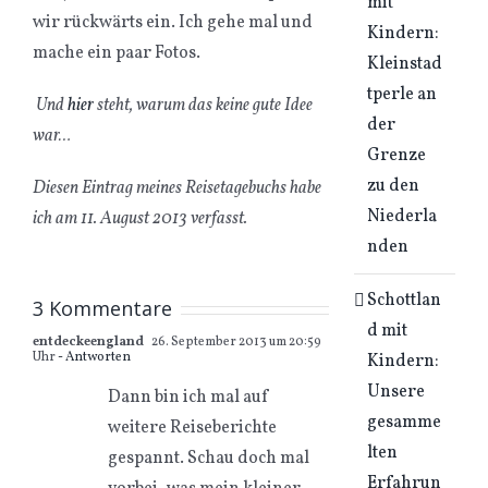
mit
wir rückwärts ein. Ich gehe mal und
Kindern:
mache ein paar Fotos.
Kleinstad
tperle an
Und
hier
steht, warum das keine gute Idee
der
war…
Grenze
zu den
Diesen Eintrag meines Reisetagebuchs habe
Niederla
ich am 11. August 2013 verfasst.
nden
Schottlan
3 Kommentare
d mit
entdeckeengland
26. September 2013 um 20:59
Uhr
- Antworten
Kindern:
Unsere
Dann bin ich mal auf
gesamme
weitere Reiseberichte
lten
gespannt. Schau doch mal
Erfahrun