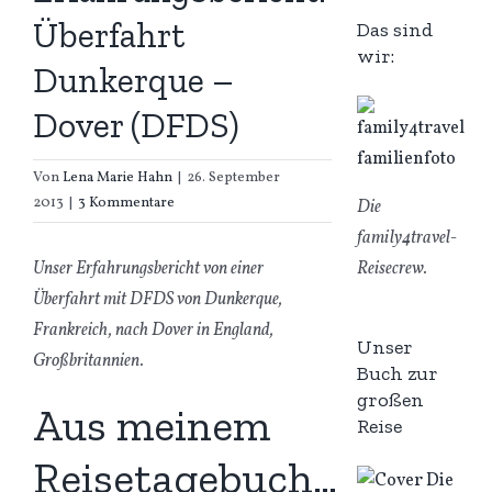
Überfahrt
Das sind
wir:
Dunkerque –
Dover (DFDS)
Von
Lena Marie Hahn
|
26. September
2013
|
3 Kommentare
Die
family4travel-
Reisecrew.
Unser Erfahrungsbericht von einer
Überfahrt mit DFDS von Dunkerque,
Frankreich, nach Dover in England,
Unser
Großbritannien.
Buch zur
großen
Aus meinem
Reise
Reisetagebuch…