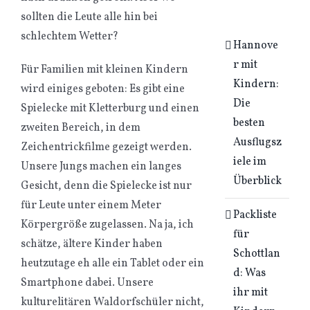
sollten die Leute alle hin bei
schlechtem Wetter?
Hannove
r mit
Für Familien mit kleinen Kindern
Kindern:
wird einiges geboten: Es gibt eine
Die
Spielecke mit Kletterburg und einen
besten
zweiten Bereich, in dem
Ausflugsz
Zeichentrickfilme gezeigt werden.
iele im
Unsere Jungs machen ein langes
Überblick
Gesicht, denn die Spielecke ist nur
für Leute unter einem Meter
Packliste
Körpergröße zugelassen. Na ja, ich
für
schätze, ältere Kinder haben
Schottlan
heutzutage eh alle ein Tablet oder ein
d: Was
Smartphone dabei. Unsere
ihr mit
kulturelitären Waldorfschüler nicht,