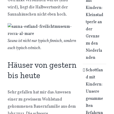
Getränke verbunden wurde (und
mit
wird), liegt die Halbwertszeit der
Kindern:
Saunahäuschen nicht eben hoch.
Kleinstad
tperle an
der
Grenze
Sauna ist nicht nur typisch finnisch, sondern
zu den
auch typisch estnisch.
Niederla
nden
Häuser von gestern
Schottlan
bis heute
d mit
Kindern:
Unsere
Sehr gefallen hat mir das Anwesen
gesamme
einer zu gewissem Wohlstand
lten
gekommenen Bauernfamilie aus dem
Erfahrun
Jahr 1933. Die schwere