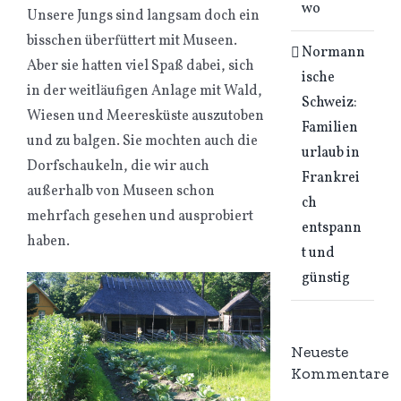
wo
Unsere Jungs sind langsam doch ein
bisschen überfüttert mit Museen.
Normann
Aber sie hatten viel Spaß dabei, sich
ische
in der weitläufigen Anlage mit Wald,
Schweiz:
Wiesen und Meeresküste auszutoben
Familien
und zu balgen. Sie mochten auch die
urlaub in
Dorfschaukeln, die wir auch
Frankrei
außerhalb von Museen schon
ch
mehrfach gesehen und ausprobiert
entspann
haben.
t und
günstig
Neueste
Kommentare