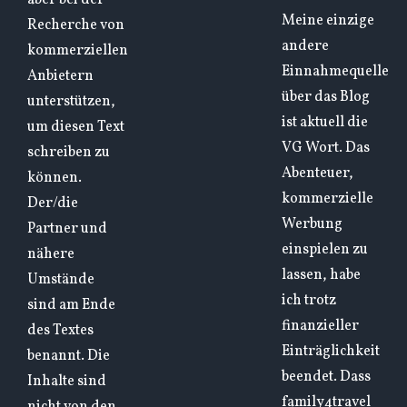
aber bei der
Meine einzige
Recherche von
andere
kommerziellen
Einnahmequelle
Anbietern
über das Blog
unterstützen,
ist aktuell die
um diesen Text
VG Wort. Das
schreiben zu
Abenteuer,
können.
kommerzielle
Der/die
Werbung
Partner und
einspielen zu
nähere
lassen, habe
Umstände
ich trotz
sind am Ende
finanzieller
des Textes
Einträglichkeit
benannt. Die
beendet. Dass
Inhalte sind
family4travel