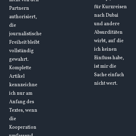
nicht von den
für Kurzreisen
Partnern
nach Dubai
authorisiert,
und andere
die
Absurditäten
journalistische
wirbt, auf die
Freiheit bleibt
ich keinen
vollständig
Einfluss habe,
gewahrt.
ist mir die
Komplette
Sache einfach
Artikel
nicht wert.
kennzeichne
ich nur am
Anfang des
Textes, wenn
die
Kooperation