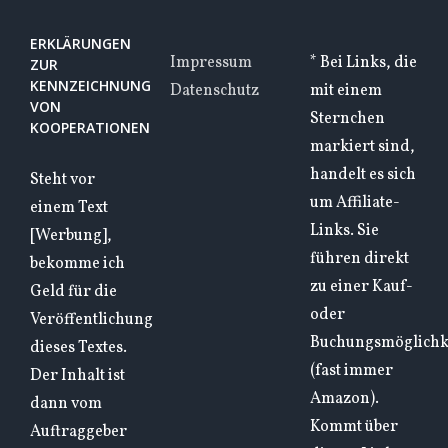
ERKLÄRUNGEN
Impressum
* Bei Links, die
ZUR
KENNZEICHNUNG
Datenschutz
mit einem
VON
Sternchen
KOOPERATIONEN
markiert sind,
handelt es sich
Steht vor
um Affiliate-
einem Text
Links. Sie
[Werbung],
führen direkt
bekomme ich
zu einer Kauf-
Geld für die
oder
Veröffentlichung
Buchungsmöglichk
dieses Textes.
(fast immer
Der Inhalt ist
Amazon).
dann vom
Kommt über
Auftraggeber