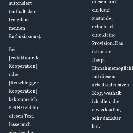
diesen Link
autorisiert
ein Kauf
(enthält aber
zustande,
trotzdem
erhalte ich
meinen
eine kleine
Enthusiasmus).
Provision. Das
Bei
ist meine
[redaktionelle
Haupt-
Kooperation]
Einnahmemöglichk
oder
mit diesem
[Reiseblogger-
arbeitsintensiven
Kooperation]
Blog, weshalb
bekomme ich
ich allen, die
KEIN Geld für
etwas kaufen,
diesen Text,
sehr dankbar
lasse mich
bin.