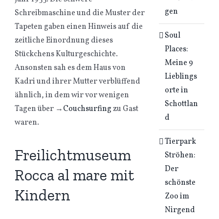
gen
Schreibmaschine und die Muster der
Tapeten gaben einen Hinweis auf die
Soul
zeitliche Einordnung dieses
Places:
Stückchens Kulturgeschichte.
Meine 9
Ansonsten sah es dem Haus von
Lieblings
Kadri und ihrer Mutter verblüffend
orte in
ähnlich, in dem wir vor wenigen
Schottlan
Tagen über
→
Couchsurfing
zu Gast
d
waren.
Tierpark
Freilichtmuseum
Ströhen:
Der
Rocca al mare mit
schönste
Kindern
Zoo im
Nirgend