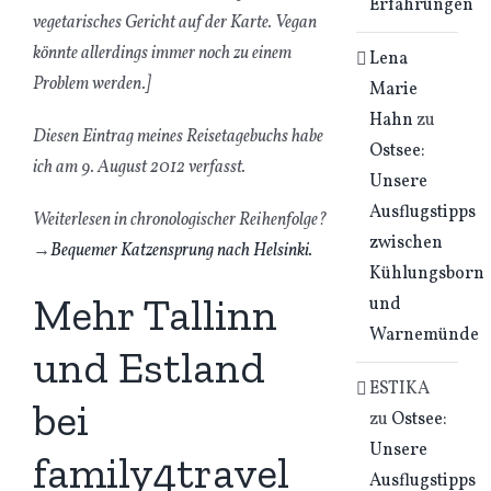
Erfahrungen
vegetarisches Gericht auf der Karte. Vegan
könnte allerdings immer noch zu einem
Lena
Problem werden.]
Marie
Hahn
zu
Diesen Eintrag meines Reisetagebuchs habe
Ostsee:
ich am 9. August 2012 verfasst.
Unsere
Ausflugstipps
Weiterlesen in chronologischer Reihenfolge?
zwischen
→
Bequemer Katzensprung nach Helsinki.
Kühlungsborn
Mehr Tallinn
und
Warnemünde
und Estland
ESTIKA
bei
zu
Ostsee:
Unsere
family4travel
Ausflugstipps