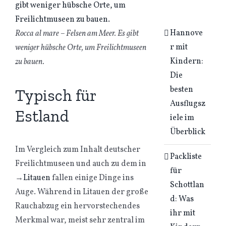
Hannove
Rocca al mare – Felsen am Meer. Es gibt
r mit
weniger hübsche Orte, um Freilichtmuseen
Kindern:
zu bauen.
Die
besten
Typisch für
Ausflugsz
Estland
iele im
Überblick
Im Vergleich zum Inhalt deutscher
Packliste
Freilichtmuseen und auch zu dem in
für
→
Litauen
fallen einige Dinge ins
Schottlan
Auge. Während in Litauen der große
d: Was
Rauchabzug ein hervorstechendes
ihr mit
Merkmal war, meist sehr zentral im