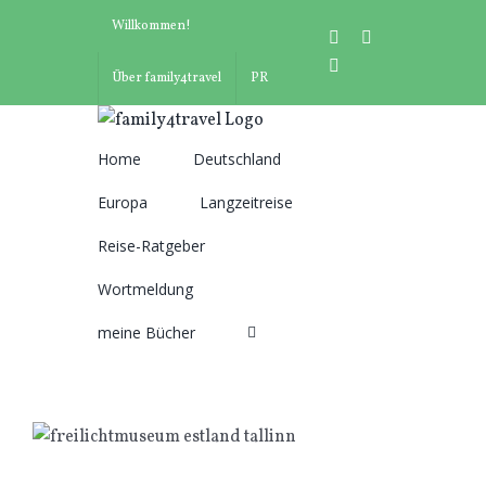
Zum
Willkommen!
instagram
facebook
Inhalt
pinterest
springen
Über family4travel
PR
Home
Deutschland
Suche
Europa
Langzeitreise
nach:
Reise-Ratgeber
Wortmeldung
meine Bücher