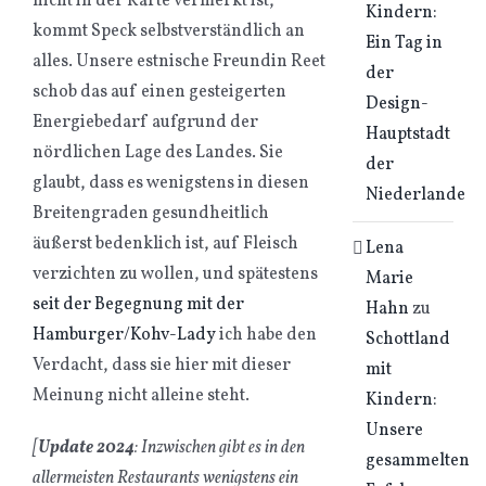
nicht in der Karte vermerkt ist,
Kindern:
kommt Speck selbstverständlich an
Ein Tag in
alles. Unsere estnische Freundin Reet
der
schob das auf einen gesteigerten
Design-
Energiebedarf aufgrund der
Hauptstadt
nördlichen Lage des Landes. Sie
der
glaubt, dass es wenigstens in diesen
Niederlande
Breitengraden gesundheitlich
äußerst bedenklich ist, auf Fleisch
Lena
verzichten zu wollen, und spätestens
Marie
seit der Begegnung mit der
Hahn
zu
Hamburger/Kohv-Lady
ich habe den
Schottland
Verdacht, dass sie hier mit dieser
mit
Meinung nicht alleine steht.
Kindern:
Unsere
[
Update 2024
: Inzwischen gibt es in den
gesammelten
allermeisten Restaurants wenigstens ein