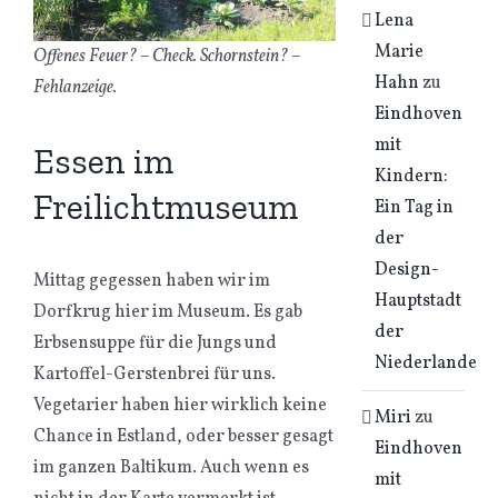
Lena
Marie
Offenes Feuer? – Check. Schornstein? –
Hahn
zu
Fehlanzeige.
Eindhoven
mit
Essen im
Kindern:
Freilichtmuseum
Ein Tag in
der
Design-
Mittag gegessen haben wir im
Hauptstadt
Dorfkrug hier im Museum. Es gab
der
Erbsensuppe für die Jungs und
Niederlande
Kartoffel-Gerstenbrei für uns.
Vegetarier haben hier wirklich keine
Miri
zu
Chance in Estland, oder besser gesagt
Eindhoven
im ganzen Baltikum. Auch wenn es
mit