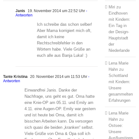
Miri
zu
Janis
19. November 2014 um 22:52 Uhr
-
Eindhoven
Antworten
mit Kindern:
Ich schreibe das schon selber!
Ein Tag in
Aber Mama korrigiert mich oft,
der Design-
damit ich keine
Hauptstadt
Rechtschreibfehler in den
der
Wörtern habe. Viele Grüße an
Niederlande
euch alle aus Banja Luka! :)
Lena Marie
Hahn
zu
Schottland
Tante Kristina
20. November 2014 um 11:53 Uhr
-
Antworten
mit Kindern:
Unsere
Einwandfrei Janis. Danke der
gesammelten
Nachfrage, uns geht es gut. Oma hatte
Erfahrungen
eine Knie-OP am 05.11. und Emily am
4.11. eine Augen-OP. Emily war gestern
Lena Marie
und ist heute bei Oma, damit ich
Hahn
zu
bisschen Arbeiten kann. Da versorgen
Ostsee:
sich quasi die beiden „kranken“ selbst.
Unsere
Viele Grüße von Oma & Opa soll ich
Ausflugstipps