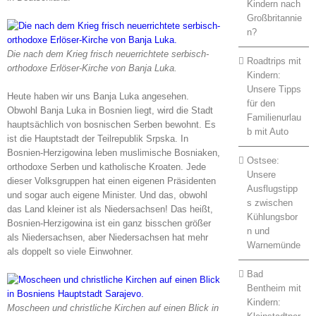
Kindern nach
Großbritannie
n?
Die nach dem Krieg frisch neuerrichtete serbisch-
Roadtrips mit
orthodoxe Erlöser-Kirche von Banja Luka.
Kindern:
Unsere Tipps
Heute haben wir uns Banja Luka angesehen.
für den
Obwohl Banja Luka in Bosnien liegt, wird die Stadt
Familienurlau
hauptsächlich von bosnischen Serben bewohnt. Es
b mit Auto
ist die Hauptstadt der Teilrepublik Srpska. In
Bosnien-Herzigowina leben muslimische Bosniaken,
Ostsee:
orthodoxe Serben und katholische Kroaten. Jede
Unsere
dieser Volksgruppen hat einen eigenen Präsidenten
Ausflugstipp
und sogar auch eigene Minister. Und das, obwohl
s zwischen
das Land kleiner ist als Niedersachsen! Das heißt,
Kühlungsbor
Bosnien-Herzigowina ist ein ganz bisschen größer
n und
als Niedersachsen, aber Niedersachsen hat mehr
Warnemünde
als doppelt so viele Einwohner.
Bad
Bentheim mit
Kindern:
Moscheen und christliche Kirchen auf einen Blick in