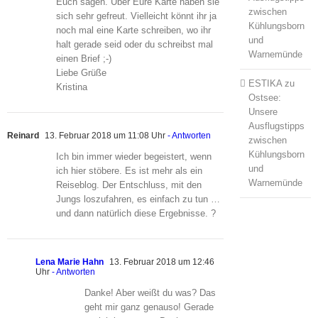
Euch sagen. Über Eure Karte haben sie
zwischen
sich sehr gefreut. Vielleicht könnt ihr ja
Kühlungsborn
noch mal eine Karte schreiben, wo ihr
und
halt gerade seid oder du schreibst mal
Warnemünde
einen Brief ;-)
Liebe Grüße
ESTIKA
zu
Kristina
Ostsee:
Unsere
Ausflugstipps
Reinard
13. Februar 2018 um 11:08 Uhr
- Antworten
zwischen
Kühlungsborn
Ich bin immer wieder begeistert, wenn
und
ich hier stöbere. Es ist mehr als ein
Warnemünde
Reiseblog. Der Entschluss, mit den
Jungs loszufahren, es einfach zu tun …
und dann natürlich diese Ergebnisse. ?
Lena Marie Hahn
13. Februar 2018 um 12:46
Uhr
- Antworten
Danke! Aber weißt du was? Das
geht mir ganz genauso! Gerade