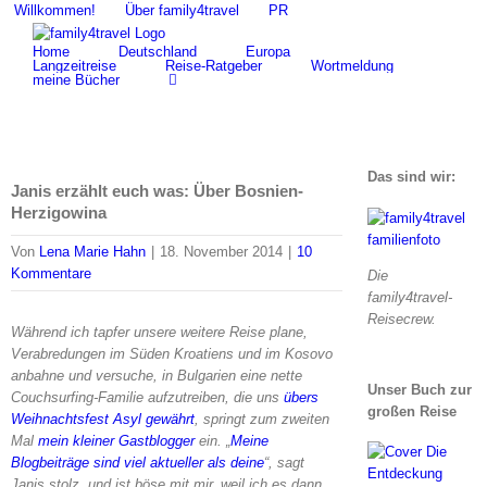
Zum
Willkommen!
Über family4travel
PR
Suche
Inhalt
nach:
Home
Deutschland
Europa
springen
Langzeitreise
Reise-Ratgeber
Wortmeldung
meine Bücher
Das sind wir:
Janis erzählt euch was: Über Bosnien-
Herzigowina
Von
Lena Marie Hahn
|
18. November 2014
|
10
Kommentare
Die
family4travel-
Reisecrew.
Während ich tapfer unsere weitere Reise plane,
Verabredungen im Süden Kroatiens und im Kosovo
anbahne und versuche, in Bulgarien eine nette
Unser Buch zur
Couchsurfing-Familie aufzutreiben, die uns
übers
großen Reise
Weihnachtsfest Asyl gewährt
, springt zum zweiten
Mal
mein kleiner Gastblogger
ein. „
Meine
Blogbeiträge sind viel aktueller als deine
“, sagt
Janis stolz, und ist böse mit mir, weil ich es dann