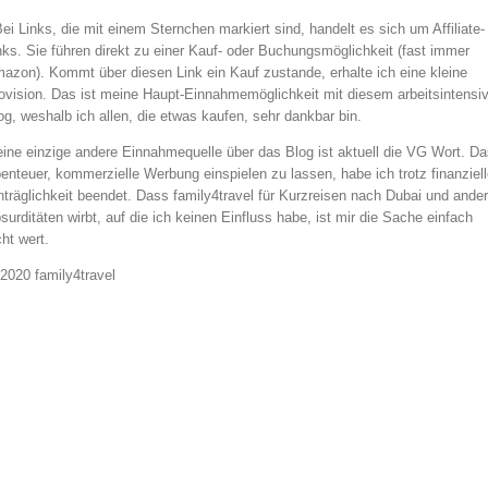
Bei Links, die mit einem Sternchen markiert sind, handelt es sich um Affiliate-
nks. Sie führen direkt zu einer Kauf- oder Buchungsmöglichkeit (fast immer
azon). Kommt über diesen Link ein Kauf zustande, erhalte ich eine kleine
ovision. Das ist meine Haupt-Einnahmemöglichkeit mit diesem arbeitsintensi
og, weshalb ich allen, die etwas kaufen, sehr dankbar bin.
ine einzige andere Einnahmequelle über das Blog ist aktuell die VG Wort. Da
enteuer, kommerzielle Werbung einspielen zu lassen, habe ich trotz finanziell
nträglichkeit beendet. Dass family4travel für Kurzreisen nach Dubai und ande
surditäten wirbt, auf die ich keinen Einfluss habe, ist mir die Sache einfach
cht wert.
2020 family4travel
instagram
facebook
pinterest