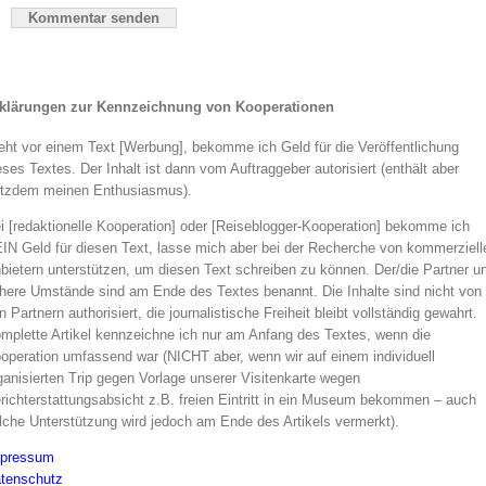
klärungen zur Kennzeichnung von Kooperationen
eht vor einem Text [Werbung], bekomme ich Geld für die Veröffentlichung
eses Textes. Der Inhalt ist dann vom Auftraggeber autorisiert (enthält aber
otzdem meinen Enthusiasmus).
i [redaktionelle Kooperation] oder [Reiseblogger-Kooperation] bekomme ich
IN Geld für diesen Text, lasse mich aber bei der Recherche von kommerziell
bietern unterstützen, um diesen Text schreiben zu können. Der/die Partner u
here Umstände sind am Ende des Textes benannt. Die Inhalte sind nicht von
n Partnern authorisiert, die journalistische Freiheit bleibt vollständig gewahrt.
mplette Artikel kennzeichne ich nur am Anfang des Textes, wenn die
operation umfassend war (NICHT aber, wenn wir auf einem individuell
ganisierten Trip gegen Vorlage unserer Visitenkarte wegen
richterstattungsabsicht z.B. freien Eintritt in ein Museum bekommen – auch
lche Unterstützung wird jedoch am Ende des Artikels vermerkt).
pressum
tenschutz