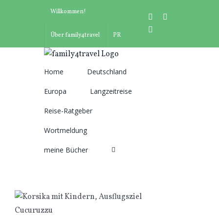
Zum
Willkommen!
instagram
facebook
Inhalt
pinterest
springen
Über family4travel
PR
Home
Deutschland
Suche
Europa
Langzeitreise
nach:
Reise-Ratgeber
Wortmeldung
meine Bücher