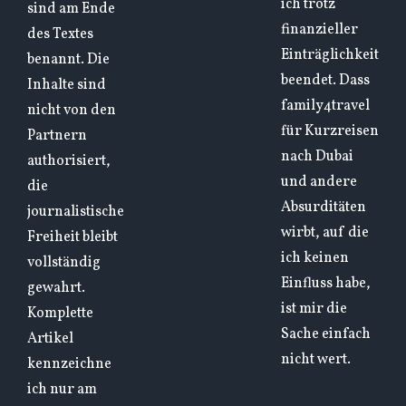
ich trotz
sind am Ende
finanzieller
des Textes
Einträglichkeit
benannt. Die
beendet. Dass
Inhalte sind
family4travel
nicht von den
für Kurzreisen
Partnern
nach Dubai
authorisiert,
und andere
die
Absurditäten
journalistische
wirbt, auf die
Freiheit bleibt
ich keinen
vollständig
Einfluss habe,
gewahrt.
ist mir die
Komplette
Sache einfach
Artikel
nicht wert.
kennzeichne
ich nur am