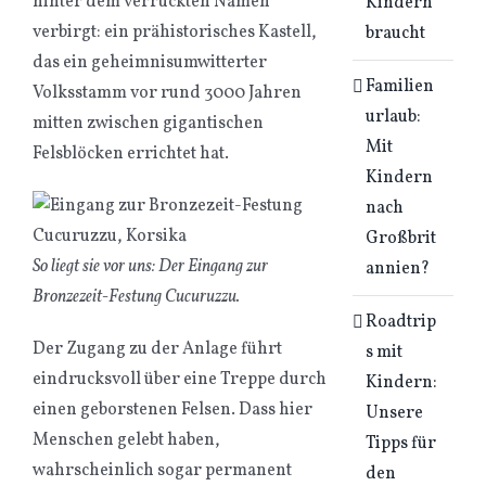
hinter dem verrückten Namen
Kindern
verbirgt: ein prähistorisches Kastell,
braucht
das ein geheimnisumwitterter
Familien
Volksstamm vor rund 3000 Jahren
urlaub:
mitten zwischen gigantischen
Mit
Felsblöcken errichtet hat.
Kindern
nach
Großbrit
So liegt sie vor uns: Der Eingang zur
annien?
Bronzezeit-Festung Cucuruzzu.
Roadtrip
Der Zugang zu der Anlage führt
s mit
eindrucksvoll über eine Treppe durch
Kindern:
einen geborstenen Felsen. Dass hier
Unsere
Menschen gelebt haben,
Tipps für
wahrscheinlich sogar permanent
den