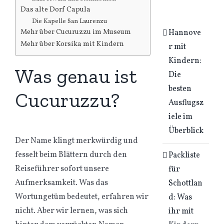
Das alte Dorf Capula
Die Kapelle San Laurenzu
Mehr über Cucuruzzu im Museum
Hannove
Mehr über Korsika mit Kindern
r mit
Kindern:
Was genau ist
Die
besten
Cucuruzzu?
Ausflugsz
iele im
Überblick
Der Name klingt merkwürdig und
fesselt beim Blättern durch den
Packliste
Reiseführer sofort unsere
für
Aufmerksamkeit. Was das
Schottlan
Wortungetüm bedeutet, erfahren wir
d: Was
nicht. Aber wir lernen, was sich
ihr mit