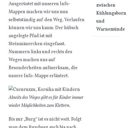
Ausgerüstet mit unseren Info-
zwischen
Mappen machen wir uns nun
Kühlungsborn
selbstständig auf den Weg. Verlaufen
und
können wir uns kaum: Der hübsch
Warnemünde
angelegte Pfad ist mit
Steinmäuerchen eingefasst.
Nummern links und rechts des
Weges machen uns auf
Besonderheiten aufmerksam, die
unsere Info-Mappe erläutert.
Abseits des Weges gibt es für Kinder immer
wieder Möglichkeiten zum Klettern.
Bis zur „Burg“ ist es nicht weit. Folgt
man dem Rundweg auch bis nach