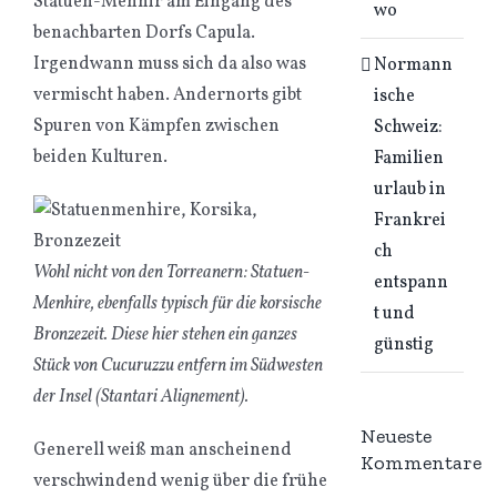
Statuen-Menhir am Eingang des
wo
benachbarten Dorfs Capula.
Irgendwann muss sich da also was
Normann
vermischt haben. Andernorts gibt
ische
Spuren von Kämpfen zwischen
Schweiz:
beiden Kulturen.
Familien
urlaub in
Frankrei
ch
Wohl nicht von den Torreanern: Statuen-
entspann
Menhire, ebenfalls typisch für die korsische
t und
Bronzezeit. Diese hier stehen ein ganzes
günstig
Stück von Cucuruzzu entfern im Südwesten
der Insel (Stantari Alignement).
Neueste
Generell weiß man anscheinend
Kommentare
verschwindend wenig über die frühe