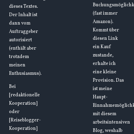
Buchungsmöglichk
dieses Textes.
(fast immer
Der Inhalt ist
Amazon).
dann vom
Kommt über
Auftraggeber
diesen Link
autorisiert
ein Kauf
(enthält aber
zustande,
trotzdem
erhalte ich
meinen
eine kleine
Enthusiasmus).
Provision. Das
Bei
ist meine
[redaktionelle
Haupt-
Kooperation]
Einnahmemöglichk
oder
mit diesem
[Reiseblogger-
arbeitsintensiven
Kooperation]
Blog, weshalb