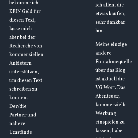
bekomme ich
ich allen, die
KEIN Geld für
etwas kaufen,
diesen Text,
sehr dankbar
lasse mich
bin.
aber bei der
Meine einzige
Recherche von
andere
kommerziellen
Einnahmequelle
Anbietern
über das Blog
unterstützen,
ist aktuell die
um diesen Text
VG Wort. Das
schreiben zu
Abenteuer,
können.
kommerzielle
Der/die
Werbung
Partner und
einspielen zu
nähere
lassen, habe
Umstände