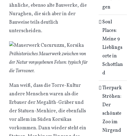
ähnliche, ebenso alte Bauwerke, die
gen
Nuraghen, die sich aber in der
Soul
Bauweise teils deutlich
Places:
unterscheiden.
Meine 9
Lieblings
Prähistorisches Mauerwerk zwischen von
orte in
der Natur vorgegebenen Felsen: typisch für
Schottlan
die Torreaner.
d
Man weiß, dass die Torre-Kultur
Tierpark
andere Menschen waren als die
Ströhen:
Erbauer der Megalith-Gräber und
Der
der Statuen-Menhire, die ebenfalls
schönste
vor allem im Süden Korsikas
Zoo im
vorkommen. Dann wieder steht ein
Nirgend