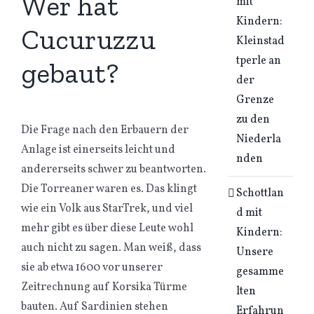
Wer hat
mit
Kindern:
Cucuruzzu
Kleinstad
tperle an
gebaut?
der
Grenze
zu den
Die Frage nach den Erbauern der
Niederla
Anlage ist einerseits leicht und
nden
andererseits schwer zu beantworten.
Die Torreaner waren es. Das klingt
Schottlan
wie ein Volk aus StarTrek, und viel
d mit
mehr gibt es über diese Leute wohl
Kindern:
auch nicht zu sagen. Man weiß, dass
Unsere
sie ab etwa 1600 vor unserer
gesamme
Zeitrechnung auf Korsika Türme
lten
bauten. Auf Sardinien stehen
Erfahrun