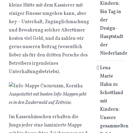
Kindern:
kleine Hütte mit dem Kassierer mit
Ein Tag in
einiger Finesse umgehen kann, aber
der
hey – Unterhalt, Zugänglichmachung
Design-
und Bewahrung solcher Altertümer
Hauptstadt
kosten viel Geld, und da zahlen wir
der
gerne unseren Beitrag (wesentlich
Niederlande
lieber als für den dritten Porsche des
Betreibers irgendeines
Lena
Unterhaltungsbetriebs).
Marie
Hahn
zu
Schottland
Ausgestattet mit bunten Info-Mappen geht
mit
es in den Zauberwald auf Zeitreise.
Kindern:
Im Kassenhäuschen erhalten die
Unsere
Jungs jeder eine laminierte Mappe
gesammelten