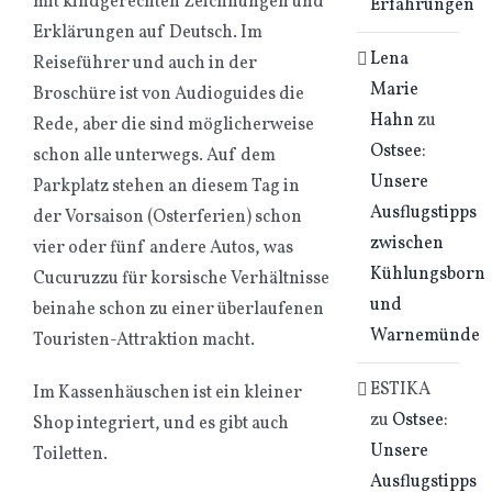
mit kindgerechten Zeichnungen und
Erfahrungen
Erklärungen auf Deutsch. Im
Lena
Reiseführer und auch in der
Marie
Broschüre ist von Audioguides die
Hahn
zu
Rede, aber die sind möglicherweise
Ostsee:
schon alle unterwegs. Auf dem
Unsere
Parkplatz stehen an diesem Tag in
Ausflugstipps
der Vorsaison (Osterferien) schon
zwischen
vier oder fünf andere Autos, was
Kühlungsborn
Cucuruzzu für korsische Verhältnisse
und
beinahe schon zu einer überlaufenen
Warnemünde
Touristen-Attraktion macht.
ESTIKA
Im Kassenhäuschen ist ein kleiner
zu
Ostsee:
Shop integriert, und es gibt auch
Unsere
Toiletten.
Ausflugstipps