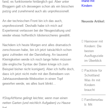
fand, es funktionierte hinlänglich gut. Aber unter
Bloggern galt ich deswegen schon als ein bisschen
putzig und zunehmend auch als unprofessionell.
An der technischen Front bin ich das auch,
Neueste Artikel:
unprofessionell. Deshalb habe ich mich auf
Expertenrat verlassen bei der Neugestaltung und
wieder etwas hoffentlich Idiotensicheres gewählt.
Hannover mit
Nachdem ich heute Morgen erst alles dramatisch
Kindern: Die
zerschossen habe, bin ich jetzt tatsächlich schon
besten
ganz zufrieden mit der Darstellung. An tausend
Ausflugsziele
Kleinigkeiten werde ich noch lange feilen müssen
im Überblick
(die englische Syntax der Daten kriege ich zum
Beispiel bisher nicht korrigiert). Aber ich hoffe doch,
Packliste für
dass ich jetzt nicht mehr mit den Betreibern von
Schottland:
Jahrtausendwende-Webseiten in einen Topf
Was ihr mit
geworfen werde, wo alles bunt blinkt…
Kindern
braucht
#StayAtHome gelingt leichter, wenn man einen
Familienurlau
netten Garten (und reichlich Aufgaben) zu Hause
b: Mit
hat.