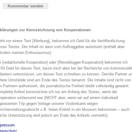
klärungen zur Kennzeichnung von Kooperationen
eht vor einem Text [Werbung], bekomme ich Geld für die Veröffentlichung
eses Textes. Der Inhalt ist dann vom Auftraggeber autorisiert (enthält aber
otzdem meinen Enthusiasmus).
i [redaktionelle Kooperation] oder [Reiseblogger-Kooperation] bekomme ich
IN Geld für diesen Text, lasse mich aber bei der Recherche von kommerziell
bietern unterstützen, um diesen Text schreiben zu können. Der/die Partner u
here Umstände sind am Ende des Textes benannt. Die Inhalte sind nicht von
n Partnern authorisiert, die journalistische Freiheit bleibt vollständig gewahrt.
mplette Artikel kennzeichne ich nur am Anfang des Textes, wenn die
operation umfassend war (NICHT aber, wenn wir auf einem individuell
ganisierten Trip gegen Vorlage unserer Visitenkarte wegen
richterstattungsabsicht z.B. freien Eintritt in ein Museum bekommen – auch
lche Unterstützung wird jedoch am Ende des Artikels vermerkt).
pressum
tenschutz