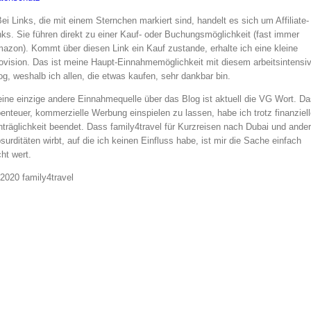
Bei Links, die mit einem Sternchen markiert sind, handelt es sich um Affiliate-
nks. Sie führen direkt zu einer Kauf- oder Buchungsmöglichkeit (fast immer
azon). Kommt über diesen Link ein Kauf zustande, erhalte ich eine kleine
ovision. Das ist meine Haupt-Einnahmemöglichkeit mit diesem arbeitsintensi
og, weshalb ich allen, die etwas kaufen, sehr dankbar bin.
ine einzige andere Einnahmequelle über das Blog ist aktuell die VG Wort. Da
enteuer, kommerzielle Werbung einspielen zu lassen, habe ich trotz finanziell
nträglichkeit beendet. Dass family4travel für Kurzreisen nach Dubai und ande
surditäten wirbt, auf die ich keinen Einfluss habe, ist mir die Sache einfach
cht wert.
2020 family4travel
instagram
facebook
pinterest