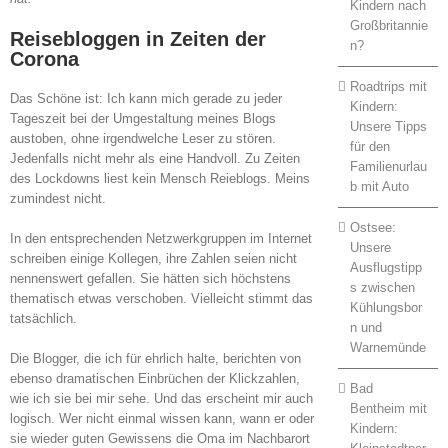
Kindern nach
Großbritannie
Reisebloggen in Zeiten der
n?
Corona
Roadtrips mit
Das Schöne ist: Ich kann mich gerade zu jeder
Kindern:
Tageszeit bei der Umgestaltung meines Blogs
Unsere Tipps
austoben, ohne irgendwelche Leser zu stören.
für den
Jedenfalls nicht mehr als eine Handvoll. Zu Zeiten
Familienurlau
des Lockdowns liest kein Mensch Reieblogs. Meins
b mit Auto
zumindest nicht.
Ostsee:
In den entsprechenden Netzwerkgruppen im Internet
Unsere
schreiben einige Kollegen, ihre Zahlen seien nicht
Ausflugstipp
nennenswert gefallen. Sie hätten sich höchstens
s zwischen
thematisch etwas verschoben. Vielleicht stimmt das
Kühlungsbor
tatsächlich.
n und
Warnemünde
Die Blogger, die ich für ehrlich halte, berichten von
ebenso dramatischen Einbrüchen der Klickzahlen,
Bad
wie ich sie bei mir sehe. Und das erscheint mir auch
Bentheim mit
logisch. Wer nicht einmal wissen kann, wann er oder
Kindern:
sie wieder guten Gewissens die Oma im Nachbarort