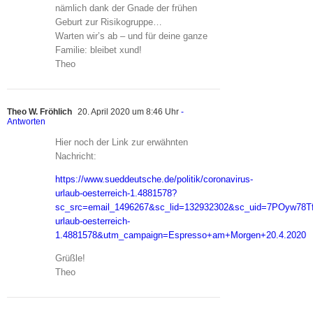
nämlich dank der Gnade der frühen
Geburt zur Risikogruppe…
Warten wir’s ab – und für deine ganze
Familie: bleibet xund!
Theo
Theo W. Fröhlich
20. April 2020 um 8:46 Uhr
-
Antworten
Hier noch der Link zur erwähnten
Nachricht:
https://www.sueddeutsche.de/politik/coronavirus-
urlaub-oesterreich-1.4881578?
sc_src=email_1496267&sc_lid=132932302&sc_uid=7POyw78Tf
urlaub-oesterreich-
1.4881578&utm_campaign=Espresso+am+Morgen+20.4.2020
Grüßle!
Theo