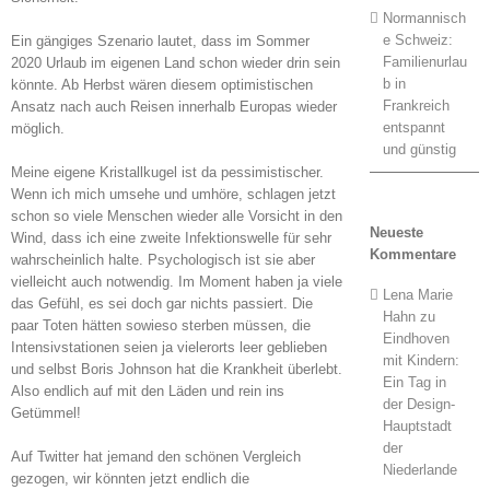
Normannisch
e Schweiz:
Ein gängiges Szenario lautet, dass im Sommer
Familienurlau
2020 Urlaub im eigenen Land schon wieder drin sein
b in
könnte. Ab Herbst wären diesem optimistischen
Frankreich
Ansatz nach auch Reisen innerhalb Europas wieder
entspannt
möglich.
und günstig
Meine eigene Kristallkugel ist da pessimistischer.
Wenn ich mich umsehe und umhöre, schlagen jetzt
schon so viele Menschen wieder alle Vorsicht in den
Neueste
Wind, dass ich eine zweite Infektionswelle für sehr
Kommentare
wahrscheinlich halte. Psychologisch ist sie aber
vielleicht auch notwendig. Im Moment haben ja viele
Lena Marie
das Gefühl, es sei doch gar nichts passiert. Die
Hahn
zu
paar Toten hätten sowieso sterben müssen, die
Eindhoven
Intensivstationen seien ja vielerorts leer geblieben
mit Kindern:
und selbst Boris Johnson hat die Krankheit überlebt.
Ein Tag in
Also endlich auf mit den Läden und rein ins
der Design-
Getümmel!
Hauptstadt
der
Auf Twitter hat jemand den schönen Vergleich
Niederlande
gezogen, wir könnten jetzt endlich die