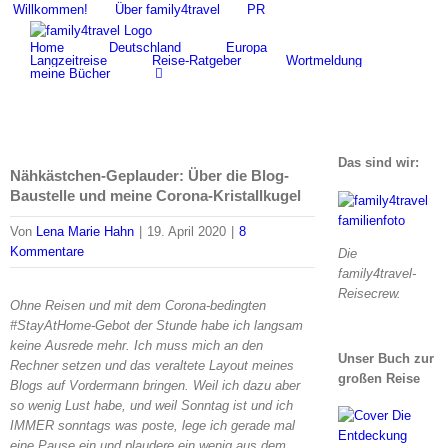
Zum
Willkommen!
Über family4travel
PR
Suche
Inhalt
nach:
Home
Deutschland
Europa
springen
Langzeitreise
Reise-Ratgeber
Wortmeldung
meine Bücher
Das sind wir:
Nähkästchen-Geplauder: Über die Blog-
Baustelle und meine Corona-Kristallkugel
Von
Lena Marie Hahn
|
19. April 2020
|
8
Kommentare
Die
family4travel-
Reisecrew.
Ohne Reisen und mit dem Corona-bedingten
#StayAtHome-Gebot der Stunde habe ich langsam
keine Ausrede mehr. Ich muss mich an den
Unser Buch zur
Rechner setzen und das veraltete Layout meines
großen Reise
Blogs auf Vordermann bringen. Weil ich dazu aber
so wenig Lust habe, und weil Sonntag ist und ich
IMMER sonntags was poste, lege ich gerade mal
eine Pause ein und plaudere ein wenig aus dem