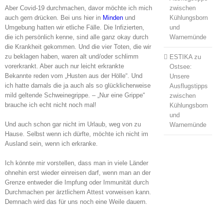
zwischen
Aber Covid-19 durchmachen, davor möchte ich mich
Kühlungsborn
auch gern drücken. Bei uns hier in
Minden
und
und
Umgebung hatten wir etliche Fälle. Die Infizierten,
Warnemünde
die ich persönlich kenne, sind alle ganz okay durch
die Krankheit gekommen. Und die vier Toten, die wir
zu beklagen haben, waren alt und/oder schlimm
ESTIKA
zu
vorerkrankt. Aber auch nur leicht erkrankte
Ostsee:
Bekannte reden vom „Husten aus der Hölle“. Und
Unsere
ich hatte damals die ja auch als so glücklicherweise
Ausflugstipps
mild geltende Schweinegrippe. – „Nur eine Grippe“
zwischen
brauche ich echt nicht noch mal!
Kühlungsborn
und
Und auch schon gar nicht im Urlaub, weg von zu
Warnemünde
Hause. Selbst wenn ich dürfte, möchte ich nicht im
Ausland sein, wenn ich erkranke.
Ich könnte mir vorstellen, dass man in viele Länder
ohnehin erst wieder einreisen darf, wenn man an der
Grenze entweder die Impfung oder Immunität durch
Durchmachen per ärztlichem Attest vorweisen kann.
Demnach wird das für uns noch eine Weile dauern.