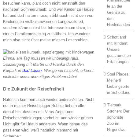
Kleinstadtper
besuchen kann, plant doch nicht ernsthaft den
le an der
nächsten Sommerurlaub. Und wer Kinder zu Hause
Grenze zu
hat und dort halten muss, stirbt auch nicht den von
den
Kinderlosen vielbeschworenen Langeweiletod,
Niederlanden
sondern käme selbst bei Interesse kaum dazu, in
einem Familienreiseblog zu stöbern. Ich wundere
Schottland
mich also nicht über meine miesen Leserzahlen.
mit Kindern:
Unsere
gesammelten
Einmal am Tag müssen wir unbedingt raus.
Erfahrungen
Spaziergang mit Martin und Franka durch den
Kurpark in
Bad Eilsen
. Wer genau hinsieht, erkennt
Soul Places:
vielleicht unser derzeitiges Problem dabei.
Meine 9
Lieblingsorte
Die Zukunft der Reisefreiheit
in Schottland
Natürlich kommen auch wieder andere Zeiten. Nicht
Tierpark
nur in meiner Reiseblogger-Bubble fiebern alle
Ströhen: Der
darauf hin, dass es mit Virus-Angst und
schönste
Reisebeschränkungen vorbei ist und wieder grünes
Zoo im
Licht gibt für Urlaub anderswo. Wann genau das
Nirgendwo
passieren wird, weiß natürlich niemand mit
Sicherheit.