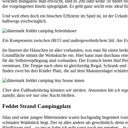
welchen Bungalow man erwischt, sind es 200 oder keine 50 Meter bis
der vorgelagerten Inseln spiegelglatt. Es geht ganz seicht rein: ideal f
Und weil eben doch ein bisschen Effizienz im Spiel ist, ist der Urlaub
halbwegs erschwinglich.
Ein Kompromiss zwischen 08/15 und außergewöhnlichem Stil. Am End
Im Inneren der Häuschen ist alles vorhanden, was man für einen her
Grundfläche nimmt die Wohnküche ein. Hier kann man durchaus erns
für die Selbstverpflegung sind vorhanden. Der Esstisch bietet fünf Pe
vermissen. Die Treppe nach oben ist gleichzeitig Regal, Schrank u
finden zwei bis drei Kinder Platz, die auf dem Matratzenlager schlafe
Über den Fußbodenbelag könnten wir streiten. Ansonsten bin ich rege
zutiefst, dass wir nur eine Nacht bleiben.
Feddet Strand Campingplatz
Silas und seine jungen Mitreisenden waren hochgradig begeistert vom 
schmalen Waldstück liegt. Der ist alles andere als gewöhnlich, denn e
Hüpfkissen und – so etwas habe ich echt sonst noch nie gesehen – in