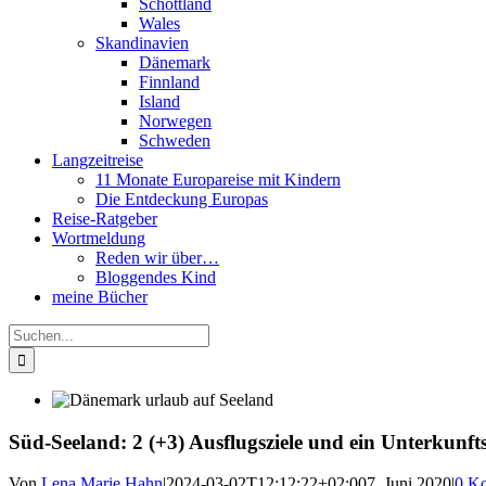
Schottland
Wales
Skandinavien
Dänemark
Finnland
Island
Norwegen
Schweden
Langzeitreise
11 Monate Europareise mit Kindern
Die Entdeckung Europas
Reise-Ratgeber
Wortmeldung
Reden wir über…
Bloggendes Kind
meine Bücher
Suche
nach:
Süd-Seeland: 2 (+3) Ausflugsziele und ein Unterkunft
Von
Lena Marie Hahn
|
2024-03-02T12:12:22+02:00
7. Juni 2020
|
0 K