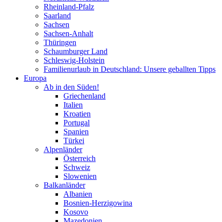
Rheinland-Pfalz
Saarland
Sachsen
Sachsen-Anhalt
Thüringen
Schaumburger Land
Schleswig-Holstein
Familienurlaub in Deutschland: Unsere geballten Tipps
Europa
Ab in den Süden!
Griechenland
Italien
Kroatien
Portugal
Spanien
Türkei
Alpenländer
Österreich
Schweiz
Slowenien
Balkanländer
Albanien
Bosnien-Herzigowina
Kosovo
Mazedonien