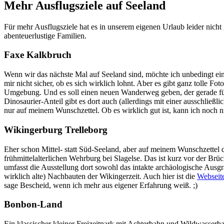
Mehr Ausflugsziele auf Seeland
Für mehr Ausflugsziele hat es in unserem eigenen Urlaub leider nicht 
abenteuerlustige Familien.
Faxe Kalkbruch
Wenn wir das nächste Mal auf Seeland sind, möchte ich unbedingt ei
mir nicht sicher, ob es sich wirklich lohnt. Aber es gibt ganz tolle F
Umgebung. Und es soll einen neuen Wanderweg geben, der gerade fü
Dinosaurier-Anteil gibt es dort auch (allerdings mit einer ausschließl
nur auf meinem Wunschzettel. Ob es wirklich gut ist, kann ich noch n
Wikingerburg Trelleborg
Eher schon Mittel- statt Süd-Seeland, aber auf meinem Wunschzettel de
frühmittelalterlichen Wehrburg bei Slagelse. Das ist kurz vor der Brüc
umfasst die Ausstellung dort sowohl das intakte archäologische Ausgr
wirklich alte) Nachbauten der Wikingerzeit. Auch hier ist die
Webseit
sage Bescheid, wenn ich mehr aus eigener Erfahrung weiß. ;)
Bonbon-Land
Ein klassischer kleiner Freizeitpark mit Achterbahn und Wildwasserbah