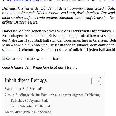
Dänemark ist eines der Länder, in denen Sommerurlaub 2020 möglich
zusammenhängende Nächte vorweisen kann, darf einreisen. Passend d
nicht so überlaufen ist wie andere. Sjælland oder – auf Deutsch – Seel
größte Ostseeinsel ist.
Dabei ist Seeland schon so etwas wie
das Herzstück Dänemarks
. D
Kopenhagen. Manch einem Reisenden mag gar nicht bewusst sein, dass 
der Nähe zur Hauptstadt hält sich der Tourismus hier in Grenzen. Beli
Møn – sowie die Nord- und Ostseestrände in Jütland, dem dänischen 
schon ein
Geheimtipp
. Schön ist es hier nämlich auf jeden Fall auch!
Gleich hinter dem Wäldchen liegt das Meer…
Inhalt dieses Beitrags
Warum nur Süd-Seeland?
2 tolle Ausflugsziele für Familien aus unserer eigenen Erfahrung
Kalvehave Labyrinth-Park
Camp Adventure Kletterpark
Mehr Ausflugsziele auf Seeland