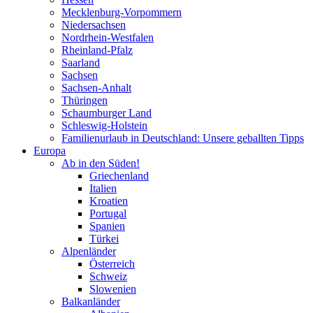
Mecklenburg-Vorpommern
Niedersachsen
Nordrhein-Westfalen
Rheinland-Pfalz
Saarland
Sachsen
Sachsen-Anhalt
Thüringen
Schaumburger Land
Schleswig-Holstein
Familienurlaub in Deutschland: Unsere geballten Tipps
Europa
Ab in den Süden!
Griechenland
Italien
Kroatien
Portugal
Spanien
Türkei
Alpenländer
Österreich
Schweiz
Slowenien
Balkanländer