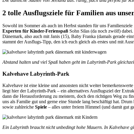
Die dänische Südsee von Seeland aus: ruhig, flach und perfekt für K
2 tolle Ausflugsziele für Familien aus uns
Sowohl im Sommer als auch im Herbst standen für uns Familienziele im
Experten für Kinder-Ferienspaß
Sohn Silas (da noch zwölf) dabei
Dänemark, also auch mit Janis (15), Baby Franka (damals gerade ei
stammt der Ausflugs-Tipp, den ich euch gleich als erstes und mit Aus
Abstand halten und viel Spaß haben geht im Labyrinth-Park gleichzei
Kalvehave Labyrinth-Park
Kalvehave ist eine kleine und ansonsten nicht weiter bemerkenswer
liegt hier der Labyrinth-Park – ein alternatives Ausflugsziel der Extra
dann die Herausforderung zu meistern, doch den richtigen Weg zu fin
uns als Familie gut und gerne eine Stunde lang beschäftigt hat. Dru
sowie zahlreiche
Spiele
– alles unter freiem Himmel (und damit gut g
Ein Labyrinth braucht nicht unbedingt hohe Mauern. In Kalvehave gib