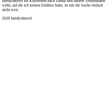
family4travel für Kurzreisen nach Dubai und andere Absurditäten
wirbt, auf die ich keinen Einfluss habe, ist mir die Sache einfach
nicht wert.
2020 family4travel
instagram
facebook
pinterest