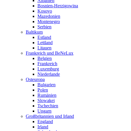
Albanien
Bosnien-Herzigowina
Kosovo
Mazedonien
Montenegro
Serbien
Baltikum
Estland
Lettland
Litauen
Frankreich und BeNeLux
Belgien
Frankreich
Luxemburg
Niederlande
Osteuropa
Bulgarien
Polen
Rumänien
Slowakei
Tschechien
Ungarn
Großbritannien und Irland
England
Irland