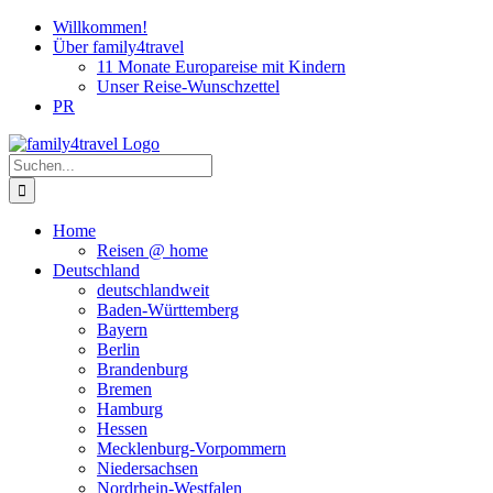
Zum
Willkommen!
Inhalt
Über family4travel
springen
11 Monate Europareise mit Kindern
Unser Reise-Wunschzettel
PR
instagram
facebook
pinterest
Suche
nach:
Home
Reisen @ home
Deutschland
deutschlandweit
Baden-Württemberg
Bayern
Berlin
Brandenburg
Bremen
Hamburg
Hessen
Mecklenburg-Vorpommern
Niedersachsen
Nordrhein-Westfalen