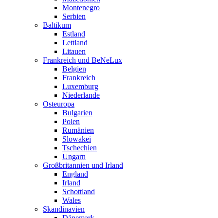
Montenegro
Serbien
Baltikum
Estland
Lettland
Litauen
Frankreich und BeNeLux
Belgien
Frankreich
Luxemburg
Niederlande
Osteuropa
Bulgarien
Polen
Rumänien
Slowakei
Tschechien
Ungarn
Großbritannien und Irland
England
Irland
Schottland
Wales
Skandinavien
Dänemark