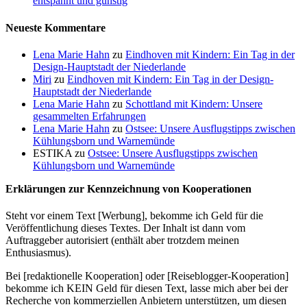
entspannt und günstig
Neueste Kommentare
Lena Marie Hahn
zu
Eindhoven mit Kindern: Ein Tag in der
Design-Hauptstadt der Niederlande
Miri
zu
Eindhoven mit Kindern: Ein Tag in der Design-
Hauptstadt der Niederlande
Lena Marie Hahn
zu
Schottland mit Kindern: Unsere
gesammelten Erfahrungen
Lena Marie Hahn
zu
Ostsee: Unsere Ausflugstipps zwischen
Kühlungsborn und Warnemünde
ESTIKA
zu
Ostsee: Unsere Ausflugstipps zwischen
Kühlungsborn und Warnemünde
Erklärungen zur Kennzeichnung von Kooperationen
Steht vor einem Text [Werbung], bekomme ich Geld für die
Veröffentlichung dieses Textes. Der Inhalt ist dann vom
Auftraggeber autorisiert (enthält aber trotzdem meinen
Enthusiasmus).
Bei [redaktionelle Kooperation] oder [Reiseblogger-Kooperation]
bekomme ich KEIN Geld für diesen Text, lasse mich aber bei der
Recherche von kommerziellen Anbietern unterstützen, um diesen