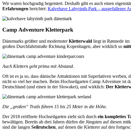
Wir waren hochgradig begeistert. Deshalb gibt es auch einen eigenstä
Erfahrungen
berichtet:
Kalvehave Labyrinth-Park – ausgefallener Au
Camp Adventure Kletterpark
Dänemarks größter und modernster
Kletterwald
liegt in Rønnede im u
großen Durchfahrtstraße Richtung Kopenhagen, aber wirklich so
mit
Auch Klettern geht prima mit Abstand.
Oft ist es ja so, dass dänische Attraktionen mit Superlativen werben, 
nicht so viel her machen. Beim Hochseilgarten Camp Adventure ist das
Deutschland (und einen in der Slowakei), und wirklich:
Der Kletterw
Die „großen“ Trails führen 15 bis 25 Meter in die Höhe.
Der 2018 eröffnete Hochseilgarten zieht sich durch
ein komplettes T
bewältigen. Bereits ab drei Jahren dürfen die Jüngsten auf diesen mitkl
sind die langen
Seilrutschen
, auf denen die Kletterer auf den fortges