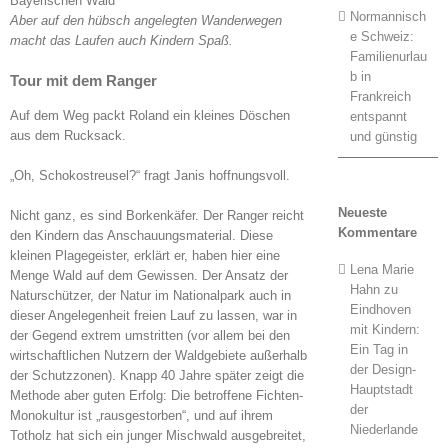
Normannisch
Aber auf den hübsch angelegten Wanderwegen
e Schweiz:
macht das Laufen auch Kindern Spaß.
Familienurlau
b in
Tour mit dem Ranger
Frankreich
Auf dem Weg packt Roland ein kleines Döschen
entspannt
aus dem Rucksack.
und günstig
„Oh, Schokostreusel?“ fragt Janis hoffnungsvoll.
Neueste
Nicht ganz, es sind Borkenkäfer. Der Ranger reicht
Kommentare
den Kindern das Anschauungsmaterial. Diese
kleinen Plagegeister, erklärt er, haben hier eine
Lena Marie
Menge Wald auf dem Gewissen. Der Ansatz der
Hahn
zu
Naturschützer, der Natur im Nationalpark auch in
Eindhoven
dieser Angelegenheit freien Lauf zu lassen, war in
mit Kindern:
der Gegend extrem umstritten (vor allem bei den
Ein Tag in
wirtschaftlichen Nutzern der Waldgebiete außerhalb
der Design-
der Schutzzonen). Knapp 40 Jahre später zeigt die
Hauptstadt
Methode aber guten Erfolg: Die betroffene Fichten-
der
Monokultur ist „rausgestorben“, und auf ihrem
Niederlande
Totholz hat sich ein junger Mischwald ausgebreitet,