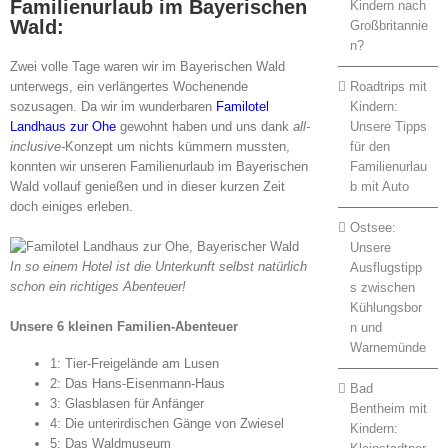
Familienurlaub im Bayerischen
Kindern nach
Wald:
Großbritannie
n?
Zwei volle Tage waren wir im Bayerischen Wald
Roadtrips mit
unterwegs, ein verlängertes Wochenende
Kindern:
sozusagen. Da wir im wunderbaren
Familotel
Unsere Tipps
Landhaus zur Ohe
gewohnt haben und uns dank
all-
für den
inclusive-
Konzept um nichts kümmern mussten,
Familienurlau
konnten wir unseren Familienurlaub im Bayerischen
b mit Auto
Wald vollauf genießen und in dieser kurzen Zeit
doch einiges erleben.
Ostsee:
Unsere
In so einem Hotel ist die Unterkunft selbst natürlich
Ausflugstipp
schon ein richtiges Abenteuer!
s zwischen
Kühlungsbor
Unsere 6 kleinen Familien-Abenteuer
n und
Warnemünde
1: Tier-Freigelände am Lusen
2: Das Hans-Eisenmann-Haus
Bad
3: Glasblasen für Anfänger
Bentheim mit
4: Die unterirdischen Gänge von Zwiesel
Kindern:
5: Das Waldmuseum