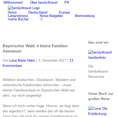
Zum
Willkommen!
Über family4travel
PR
Suche
Inhalt
nach:
Home
Deutschland
Europa
springen
Langzeitreise
Reise-Ratgeber
Wortmeldung
meine Bücher
Das sind wir:
Bayerischer Wald: 6 kleine Familien-
Abenteuer
Von
Lena Marie Hahn
|
3. Dezember 2017
|
13
Kommentare
Die
family4travel-
Reisecrew.
Wildtiere beobachten, Glasblasen, Wandern und
unterirdische Katakomben erforschen – unser
kleiner Familienurlaub im Bayerischen Wald war
Unser Buch zur
alles, nur nicht langweilig!
großen Reise
Wenn ich mich vorher frage: Hmmm, wo liegt denn
das eigentlich?, dann werden das oft die besten
Trips! Das gilt auch für unseren Familienurlaub im