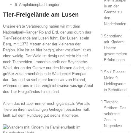
Kleinstadtper
6: Amphibienpfad Langdorf
le an der
Grenze zu
Tier-Freigelände am Lusen
den
Niederlanden
Unsere erste Verabredung haben wir mit dem
Nationalpark-Ranger Roland Ertl, der uns durch das
Schottland
Tier-Freigelände am Lusen führt. Der Lusen ist ein
mit Kindern:
Berg, mit 1373 Metern einer der kleineren der
Unsere
Region. Klar ist es hier bergig, aber vor allem ist es
gesammelten
eins: waldig. Der Wald ist riesig und reicht bis tief
Erfahrungen
nach Tschechien. Immerhin stellt der Bayerische
Wald, der an der Grenze nur den Namen ändert, das
Soul Places:
größte zusammenhängende Waldgebiet Europas
Meine 9
dar. Das und so viel mehr lernen wir von Roland,
Lieblingsorte
während er uns in das vergleichsweise winzige Areal
in Schottland
des Tier-Freigeländes hineinführt.
Tierpark
Allein das ist aber immer noch gigantisch: Wer alle
Ströhen: Der
Tiere an ihren weitläufigen Gehegen besuchen will,
schönste
läuft auf dem Rundweg gut sechs Kilometer.
Zoo im
Nirgendwo