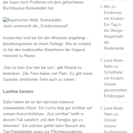
der kaum noch Probleme mit dem gefürchteten
Miri
zu
Buchdrucker-Borkenkäfer hat.
Eindhoven
mit Kindern:
Ein Tag in
Janis untersucht die „Schokostreusel“.
der Design-
Hauptstadt
Inzwischen sind wir bei den Wisenten angelangt –
der
beziehungsweise an ihrem Gehege. Wie es scheint,
Niederlande
ist bei den traditionellen Bewohnern der Gegend
niemand zu Hause.
Lena Marie
Hahn
zu
„Das ist kein Zoo hier bei uns“, gibt Roland zu
Schottland
bedenken. „Die Tiere haben viel Platz. Es gibt keine
mit Kindern:
Garantie, bestimmte Tiere auch zu sehen.“
Unsere
gesammelten
Luchse lunsen
Erfahrungen
Dafür haben wir an der nächsten Adresse
unerwartetes Glück: Ein Luchs liegt gut sichtbar auf
Lena Marie
seinem Aussichtsfelsen. „Gut sichtbar“ heißt in
Hahn
zu
diesem Fall natürlich „mit dem Fernglas gut zu
Ostsee:
erkennen“. Ein solches gehört beim Besuch des
Unsere
Tier-Freigeländes quasi zur Pflichtausstattung.
Ausflugstipps