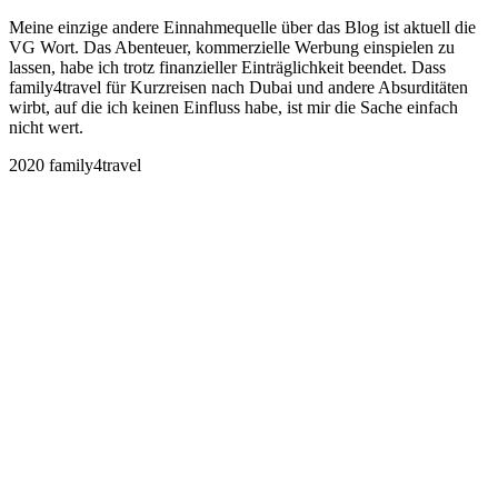
Meine einzige andere Einnahmequelle über das Blog ist aktuell die
VG Wort. Das Abenteuer, kommerzielle Werbung einspielen zu
lassen, habe ich trotz finanzieller Einträglichkeit beendet. Dass
family4travel für Kurzreisen nach Dubai und andere Absurditäten
wirbt, auf die ich keinen Einfluss habe, ist mir die Sache einfach
nicht wert.
2020 family4travel
instagram
facebook
pinterest