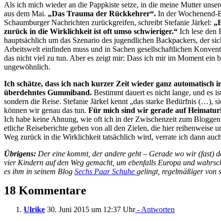
Als ich mich wieder an die Pappkiste setze, in die meine Mutter unsere
aus dem Mai.
„Das Trauma der Rückkehrer“.
In der Wochenend-Be
Schaumburger Nachrichten zurückgreifen, schreibt Stefanie Järkel:
„E
zurück in die Wirklichkeit ist oft umso schwieriger.“
Ich lese den
hauptsächlich um das Szenario des jugendlichen Backpackers, der sic
Arbeitswelt einfinden muss und in Sachen gesellschaftlichen Konve
das nicht viel zu tun. Aber es zeigt mir: Dass ich mir im Moment ein 
ungewöhnlich.
Ich schätze, dass ich nach kurzer Zeit wieder ganz automatisch 
überdehntes Gummiband.
Bestimmt dauert es nicht lange, und es i
sondern die Reise. Stefanie Järkel kennt „das starke Bedürfnis (…), s
können wir genau das tun.
Für mich sind wir gerade auf Heimatur
Ich habe keine Ahnung, wie oft ich in der Zwischenzeit zum Bloggen
etliche Reiseberichte geben von all den Zielen, die hier reihenweise 
Weg zurück in die Wirklichkeit tatsächlich wird, verrate ich dann auc
Übrigens:
Der eine kommt, der andere geht – Gerade wo wir (fast) dam
vier Kindern auf den Weg gemacht, um ebenfalls Europa und wahrsche
es ihm in seinem Blog
Sechs Paar Schuhe
gelingt, regelmäßiger von s
18 Kommentare
Ulrike
30. Juni 2015 um 12:37 Uhr
- Antworten