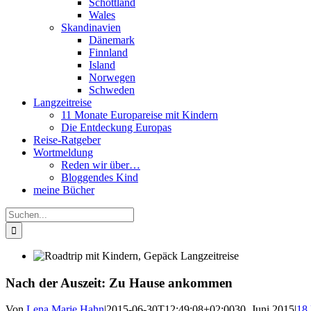
Schottland
Wales
Skandinavien
Dänemark
Finnland
Island
Norwegen
Schweden
Langzeitreise
11 Monate Europareise mit Kindern
Die Entdeckung Europas
Reise-Ratgeber
Wortmeldung
Reden wir über…
Bloggendes Kind
meine Bücher
Suche
nach:
Nach der Auszeit: Zu Hause ankommen
Von
Lena Marie Hahn
|
2015-06-30T12:49:08+02:00
30. Juni 2015
|
18