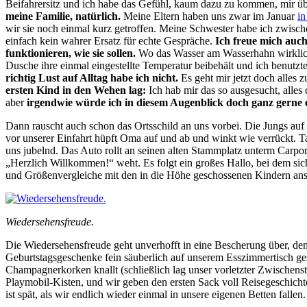
Beifahrersitz und ich habe das Gefühl, kaum dazu zu kommen, mir ü
meine Familie, natürlich.
Meine Eltern haben uns zwar im Januar
in
wir sie noch einmal kurz getroffen. Meine Schwester habe ich zwisch
einfach kein wahrer Ersatz für echte Gespräche.
Ich freue mich auc
funktionieren, wie sie sollen.
Wo das Wasser am Wasserhahn wirklich
Dusche ihre einmal eingestellte Temperatur beibehält und ich benutzt
richtig Lust auf Alltag habe ich nicht.
Es geht mir jetzt doch alles z
ersten Kind in den Wehen lag:
Ich hab mir das so ausgesucht, alles 
aber
irgendwie würde ich in diesem Augenblick doch ganz gerne
Dann rauscht auch schon das Ortsschild an uns vorbei. Die Jungs au
vor unserer Einfahrt hüpft Oma auf und ab und winkt wie verrückt.
uns jubelnd. Das Auto rollt an seinen alten Stammplatz unterm Carpor
„Herzlich Willkommen!“ weht. Es folgt ein großes Hallo, bei dem sich 
und Größenvergleiche mit den in die Höhe geschossenen Kindern ans
Wiedersehensfreude.
Die Wiedersehensfreude geht unverhofft in eine Bescherung über, de
Geburtstagsgeschenke fein säuberlich auf unserem Esszimmertisch gest
Champagnerkorken knallt (schließlich lag unser vorletzter Zwischens
Playmobil-Kisten, und wir geben den ersten Sack voll Reisegeschich
ist spät, als wir endlich wieder einmal in unsere eigenen Betten fallen.