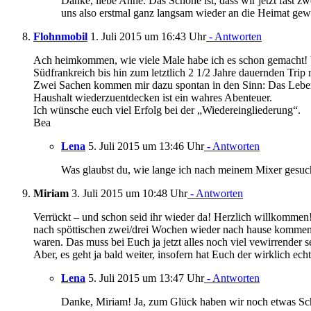
Danke, liebe Anne. Das Schöne ist, dass wir jetzt fast
uns also erstmal ganz langsam wieder an die Heimat gew
Flohnmobil
1. Juli 2015 um 16:43 Uhr
- Antworten
Ach heimkommen, wie viele Male habe ich es schon gemacht! 
Südfrankreich bis hin zum letztlich 2 1/2 Jahre dauernden Tri
Zwei Sachen kommen mir dazu spontan in den Sinn: Das Leben
Haushalt wiederzuentdecken ist ein wahres Abenteuer.
Ich wünsche euch viel Erfolg bei der „Wiedereingliederung“.
Bea
Lena
5. Juli 2015 um 13:46 Uhr
- Antworten
Was glaubst du, wie lange ich nach meinem Mixer gesuch
Miriam
3. Juli 2015 um 10:48 Uhr
- Antworten
Verrückt – und schon seid ihr wieder da! Herzlich willkomme
nach spöttischen zwei/drei Wochen wieder nach hause kommen.
waren. Das muss bei Euch ja jetzt alles noch viel vewirrender s
Aber, es geht ja bald weiter, insofern hat Euch der wirklich ec
Lena
5. Juli 2015 um 13:47 Uhr
- Antworten
Danke, Miriam! Ja, zum Glück haben wir noch etwas Sch