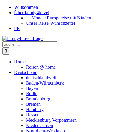
Zum
Willkommen!
Inhalt
Über family4travel
springen
11 Monate Europareise mit Kindern
Unser Reise-Wunschzettel
PR
instagram
facebook
pinterest
Suche
nach:
Home
Reisen @ home
Deutschland
deutschlandweit
Baden-Württemberg
Bayern
Berlin
Brandenburg
Bremen
Hamburg
Hessen
Mecklenburg-Vorpommern
Niedersachsen
Nordrhein-Westfalen