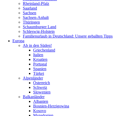
Rheinland-Pfalz
Saarland
Sachsen
Sachsen-Anhalt
Thüringen
Schaumburger Land
Schleswig-Holstein
Familienurlaub in Deutschland: Unsere geballten Tipps
Europa
Ab in den Süden!
Griechenland
Italien
Kroatien
Portugal
Spanien
Türkei
Alpenländer
Österreich
Schweiz
Slowenien
Balkanländer
Albanien
Bosnien-Herzigowina
Kosovo
Mazedonien