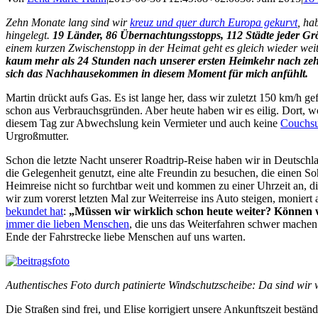
Zehn Monate lang sind wir
kreuz und quer durch Europa gekurvt
, ha
hingelegt.
19 Länder, 86 Übernachtungsstopps, 112 Städte jeder Gr
einem kurzen Zwischenstopp in der Heimat geht es gleich wieder weite
kaum mehr als 24 Stunden nach unserer ersten Heimkehr nach zeh
sich das Nachhausekommen in diesem Moment für mich anfühlt.
Martin drückt aufs Gas. Es ist lange her, dass wir zuletzt 150 km/h g
schon aus Verbrauchsgründen. Aber heute haben wir es eilig. Dort, w
diesem Tag zur Abwechslung kein Vermieter und auch keine
Couchsu
Urgroßmutter.
Schon die letzte Nacht unserer Roadtrip-Reise haben wir in Deutschlan
die Gelegenheit genutzt, eine alte Freundin zu besuchen, die einen So
Heimreise nicht so furchtbar weit und kommen zu einer Uhrzeit an,
wir zum vorerst letzten Mal zur Weiterreise ins Auto steigen, moniert 
bekundet hat
:
„Müssen wir wirklich schon heute weiter? Können wi
immer die lieben Menschen
, die uns das Weiterfahren schwer machen
Ende der Fahrstrecke liebe Menschen auf uns warten.
Authentisches Foto durch patinierte Windschutzscheibe: Da sind wir 
Die Straßen sind frei, und Elise korrigiert unsere Ankunftszeit bestä