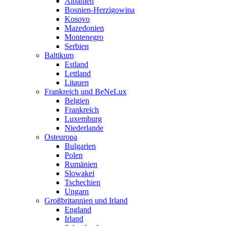
Albanien
Bosnien-Herzigowina
Kosovo
Mazedonien
Montenegro
Serbien
Baltikum
Estland
Lettland
Litauen
Frankreich und BeNeLux
Belgien
Frankreich
Luxemburg
Niederlande
Osteuropa
Bulgarien
Polen
Rumänien
Slowakei
Tschechien
Ungarn
Großbritannien und Irland
England
Irland