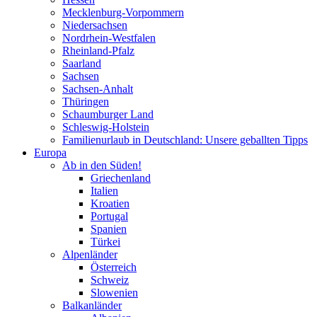
Mecklenburg-Vorpommern
Niedersachsen
Nordrhein-Westfalen
Rheinland-Pfalz
Saarland
Sachsen
Sachsen-Anhalt
Thüringen
Schaumburger Land
Schleswig-Holstein
Familienurlaub in Deutschland: Unsere geballten Tipps
Europa
Ab in den Süden!
Griechenland
Italien
Kroatien
Portugal
Spanien
Türkei
Alpenländer
Österreich
Schweiz
Slowenien
Balkanländer