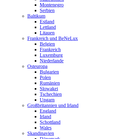
Montenegro
Serbien
Baltikum
Estland
Lettland
Litauen
Frankreich und BeNeLux
Belgien
Frankreich
Luxemburg
Niederlande
Osteuropa
Bulgarien
Polen
Rumänien
Slowakei
Tschechien
Ungarn
Großbritannien und Irland
England
Irland
Schottland
Wales
Skandinavien
Dänemark