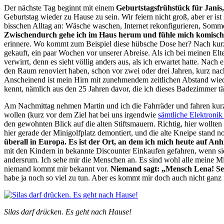
Der nächste Tag beginnt mit einem
Geburtstagsfrühstück für Janis,
Geburtstag wieder zu Hause zu sein. Wir feiern nicht groß, aber er ist
bisschen Alltag an: Wäsche waschen, Internet rekonfigurieren, Somme
Zwischendurch gehe ich im Haus herum und fühle mich komisch
erinnere. Wo kommt zum Beispiel diese hübsche Dose her? Nach kurz
gekauft, ein paar Wochen vor unserer Abreise. Als ich bei meinen El
verwirrt, denn es sieht völlig anders aus, als ich erwartet hatte. Nach 
den Raum renoviert haben, schon vor zwei oder drei Jahren, kurz n
Anscheinend ist mein Hirn mit zunehmendem zeitlichen Abstand wiede
kennt, nämlich aus den 25 Jahren davor, die ich dieses Badezimmer tä
Am Nachmittag nehmen Martin und ich die Fahrräder und fahren kurz
wollen (kurz vor dem Ziel hat bei uns irgendwie
sämtliche Elektronik
den gewohnten Blick auf die alten Stiftsmauern. Richtig, hier wollte
hier gerade der Minigolfplatz demontiert, und die alte Kneipe stand n
überall in Europa. Es ist der Ort, an dem ich mich heute auf An
mit den Kindern in bekannte Discounter Einkaufen gefahren, wenn sie
andersrum. Ich sehe mir die Menschen an. Es sind wohl alle meine Mit
niemand kommt mir bekannt vor.
Niemand sagt: „Mensch Lena! Sei
habe ja noch so viel zu tun. Aber es kommt mir doch auch nicht ganz r
Silas darf drücken. Es geht nach Hause!