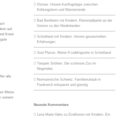
Ostsee: Unsere Ausflugstipps zwischen
Kühlungsborn und Warnemünde
Bad Bentheim mit Kindern: Kleinstadtperle an der
ach
Grenze zu den Niederlanden
nken auf,
und Knien
Schottland mit Kindern: Unsere gesammelten
 gute
Erfahrungen
Soul Places: Meine 9 Lieblingsorte in Schottland
Tierpark Ströhen: Der schönste Zoo im
Nirgendwo
Wer alle
Normannische Schweiz: Familienurlaub in
Frankreich entspannt und günstig
ese Weise
in seinem
Neueste Kommentare
Lena Marie Hahn
zu
Eindhoven mit Kindern: Ein