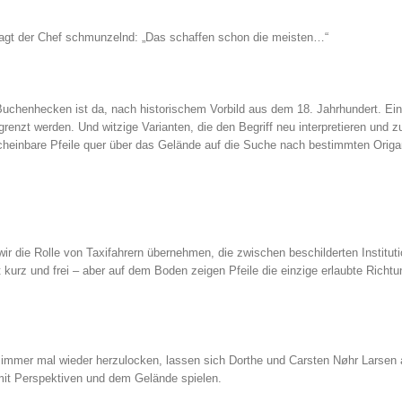
 sagt der Chef schmunzelnd: „Das schaffen schon die meisten…“
 Buchenhecken ist da, nach historischem Vorbild aus dem 18. Jahrhundert. Ei
renzt werden. Und witzige Varianten, die den Begriff neu interpretieren und 
heinbare Pfeile quer über das Gelände auf die Suche nach bestimmten Origa
r die Rolle von Taxifahrern übernehmen, die zwischen beschilderten Institut
 kurz und frei – aber auf dem Boden zeigen Pfeile die einzige erlaubte Richtu
 immer mal wieder herzulocken, lassen sich Dorthe und Carsten Nøhr Larsen a
 mit Perspektiven und dem Gelände spielen.