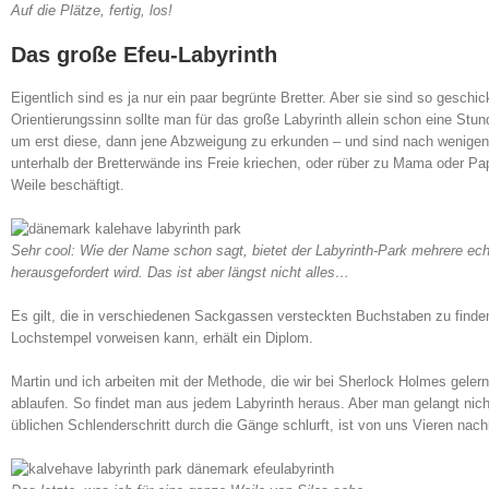
Auf die Plätze, fertig, los!
Das große Efeu-Labyrinth
Eigentlich sind es ja nur ein paar begrünte Bretter. Aber sie sind so geschi
Orientierungssinn sollte man für das große Labyrinth allein schon eine Stu
um erst diese, dann jene Abzweigung zu erkunden – und sind nach wenige
unterhalb der Bretterwände ins Freie kriechen, oder rüber zu Mama oder Pa
Weile beschäftigt.
Sehr cool: Wie der Name schon sagt, bietet der Labyrinth-Park mehrere echt
herausgefordert wird. Das ist aber längst nicht alles…
Es gilt, die in verschiedenen Sackgassen versteckten Buchstaben zu finden 
Lochstempel vorweisen kann, erhält ein Diplom.
Martin und ich arbeiten mit der Methode, die wir bei Sherlock Holmes gel
ablaufen. So findet man aus jedem Labyrinth heraus. Aber man gelangt nich
üblichen Schlenderschritt durch die Gänge schlurft, ist von uns Vieren nac