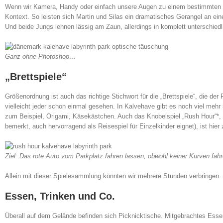
Wenn wir Kamera, Handy oder einfach unsere Augen zu einem bestimmten Pu
Kontext. So leisten sich Martin und Silas ein dramatisches Gerangel an ei
Und beide Jungs lehnen lässig am Zaun, allerdings in komplett unterschie
Ganz ohne Photoshop…
„Brettspiele“
Größenordnung ist auch das richtige Stichwort für die „Brettspiele“, die d
vielleicht jeder schon einmal gesehen. In Kalvehave gibt es noch viel mehr
zum Beispiel, Origami, Käsekästchen. Auch das Knobelspiel „Rush Hour“*, 
bemerkt, auch hervorragend als Reisespiel für Einzelkinder eignet), ist hie
Ziel: Das rote Auto vom Parkplatz fahren lassen, obwohl keiner Kurven fah
Allein mit dieser Spielesammlung könnten wir mehrere Stunden verbringen.
Essen, Trinken und Co.
Überall auf dem Gelände befinden sich Picknicktische. Mitgebrachtes Essen