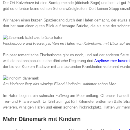
Der Ort Kalvehave ist eine Samtgemeinde (dänisch Sogn) und besitzt gut 2
gibt es offenbar keine echten Sehenswürdigkeiten. Dort keinen Stopp einzule
Wir haben einen kurzen Spaziergang durch den Hafen gemacht, der etwas a
dort hat man einen guten Blick auf besagte Brücke, die als eine der schöns
Fischerboote und Freizeityachten im Hafen von Kalvehave, mit Blick auf di
Ein paar romantische Fischerboote gibt es noch, und auf der anderen Seite 
weil die nationalpopulistische dänische Regierung dort
Asylbewerber kasern
der bis vor Kurzem Kadaver mit ansteckenden Krankheiten verbrannt wurden.
Am Horizont liegt das winzige Eiland Lindholm, dahinter schon Møn.
Im Hafen beginnt ein schmaler Fußweg am Meer entlang. Offenbar handelt 
Tier- und Pflanzenwelt. Er führt zum gut fünf Kilometer entfernten Balle S
weiteren, winzigen Hafen und einen schönen Picknickplatz. Hätten wir mehr
Mehr Dänemark mit Kindern