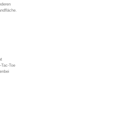
nderen
andfläche.
at
c-Tac-Toe
enbei