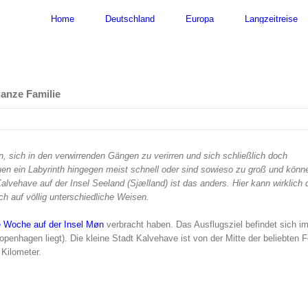
nach:
Home
Deutschland
Europa
Langzeitreise
ganze Familie
n, sich in den verwirrenden Gängen zu verirren und sich schließlich doch
en ein Labyrinth hingegen meist schnell oder sind sowieso zu groß und könn
vehave auf der Insel Seeland (Sjælland) ist das anders. Hier kann wirklich 
h auf völlig unterschiedliche Weisen.
e Woche auf der Insel Møn
verbracht haben. Das Ausflugsziel befindet sich i
enhagen liegt). Die kleine Stadt Kalvehave ist von der Mitte der beliebten F
Kilometer.