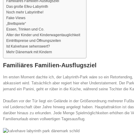
Familiäres Familien-Ausflugsziel
Das große Efeu-Labyrinth
Noch mehr Labyrinthe!
Fake-Views
„Brettspiele“
Essen, Trinken und Co.
Alter der Kinder und Kinderwagentauglichkeit
Eintrittspreise und Öffnungszeiten
Ist Kalvehave sehenswert?
Mehr Dänemark mit Kindern
Familiäres Familien-Ausflugsziel
Im ersten Moment dachte ich, der Labyrinth-Park wäre so ein Retortending,
abkassiert wird. Tatsächlich aber regiert hier eher Understatement. Der Park
jemand ein Panini, geht er rüber in die Küche, während seine Tochter die 
Draußen vor der Tür liegt ein Gelände in der Größenordnung mehrerer Fußbal
viel Leidenschaft über Jahre hinweg angelegt haben. Hauptattraktion ist das
darüber hinaus zu erkunden. Jede Menge Spielmöglichkeiten erhöhen die 
Familienurlaub einen vollwertigen Tagesausflug.