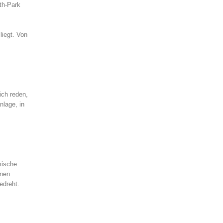
th-Park
liegt. Von
ich reden,
nlage, in
mische
inen
edreht.