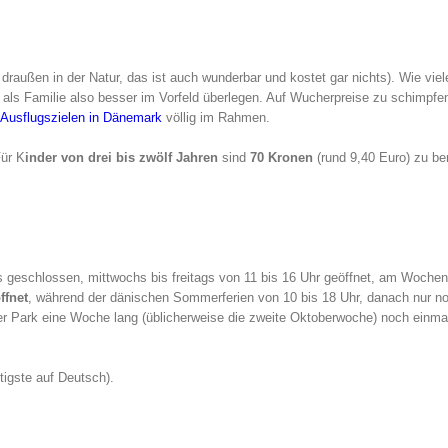
t draußen in der Natur, das ist auch wunderbar und kostet gar nichts). Wie viel
 als Familie also besser im Vorfeld überlegen. Auf Wucherpreise zu schimpfen
n Ausflugszielen in Dänemark
völlig im Rahmen.
Für K
inder von drei bis zwölf Jahren
sind
70 Kronen
(rund 9,40 Euro) zu be
s geschlossen, mittwochs bis freitags von 11 bis 16 Uhr geöffnet, am Wochen
ffnet
, während der dänischen Sommerferien von 10 bis 18 Uhr, danach nur no
er Park eine Woche lang (üblicherweise die zweite Oktoberwoche) noch einm
tigste auf Deutsch).