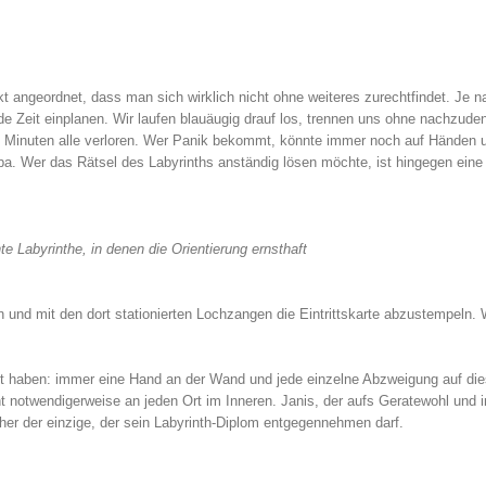
ckt angeordnet, dass man sich wirklich nicht ohne weiteres zurechtfindet. Je n
nde Zeit einplanen. Wir laufen blauäugig drauf los, trennen uns ohne nachzude
n Minuten alle verloren. Wer Panik bekommt, könnte immer noch auf Händen 
pa. Wer das Rätsel des Labyrinths anständig lösen möchte, ist hingegen eine
e Labyrinthe, in denen die Orientierung ernsthaft
und mit den dort stationierten Lochzangen die Eintrittskarte abzustempeln. 
ernt haben: immer eine Hand an der Wand und jede einzelne Abzweigung auf di
t notwendigerweise an jeden Ort im Inneren. Janis, der aufs Geratewohl und 
hher der einzige, der sein Labyrinth-Diplom entgegennehmen darf.