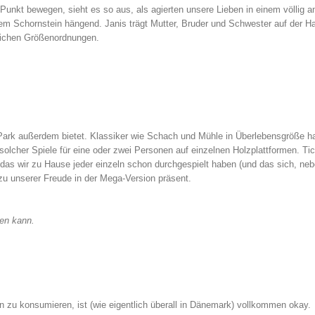
nkt bewegen, sieht es so aus, als agierten unsere Lieben in einem völlig a
nem Schornstein hängend. Janis trägt Mutter, Bruder und Schwester auf der H
dlichen Größenordnungen.
er Park außerdem bietet. Klassiker wie Schach und Mühle in Überlebensgröße h
 solcher Spiele für eine oder zwei Personen auf einzelnen Holzplattformen. Ti
das wir zu Hause jeder einzeln schon durchgespielt haben (und das sich, neb
r zu unserer Freude in der Mega-Version präsent.
ren kann.
 zu konsumieren, ist (wie eigentlich überall in Dänemark) vollkommen okay.