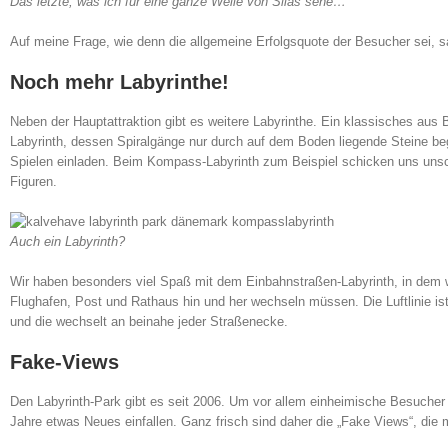
Das letzte, was ich für eine ganze Weile von Silas sehe…
Auf meine Frage, wie denn die allgemeine Erfolgsquote der Besucher sei,
Noch mehr Labyrinthe!
Neben der Hauptattraktion gibt es weitere Labyrinthe. Ein klassisches aus
Labyrinth, dessen Spiralgänge nur durch auf dem Boden liegende Steine beg
Spielen einladen. Beim Kompass-Labyrinth zum Beispiel schicken uns unsc
Figuren.
Auch ein Labyrinth?
Wir haben besonders viel Spaß mit dem Einbahnstraßen-Labyrinth, in dem wi
Flughafen, Post und Rathaus hin und her wechseln müssen. Die Luftlinie ist
und die wechselt an beinahe jeder Straßenecke.
Fake-Views
Den Labyrinth-Park gibt es seit 2006. Um vor allem einheimische Besucher
Jahre etwas Neues einfallen. Ganz frisch sind daher die „Fake Views“, die