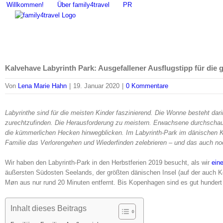
Zum
Willkommen!
Über family4travel
PR
Inhalt
springen
Kalvehave Labyrinth Park: Ausgefallener Ausflugstipp für die 
Von
Lena Marie Hahn
|
19. Januar 2020
|
0 Kommentare
Labyrinthe sind für die meisten Kinder faszinierend. Die Wonne besteht dari
zurechtzufinden. Die Herausforderung zu meistern. Erwachsene durchschau
die kümmerlichen Hecken hinwegblicken. Im Labyrinth-Park im dänischen Kal
Familie das Verlorengehen und Wiederfinden zelebrieren – und das auch noc
Wir haben den Labyrinth-Park in den Herbstferien 2019 besucht, als wir
ein
äußersten Südosten Seelands, der größten dänischen Insel (auf der auch Kop
Møn aus nur rund 20 Minuten entfernt. Bis Kopenhagen sind es gut hundert 
Inhalt dieses Beitrags