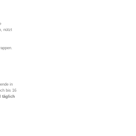
e
, nützt
rappen.
ende in
ch bis 16
al
täglich