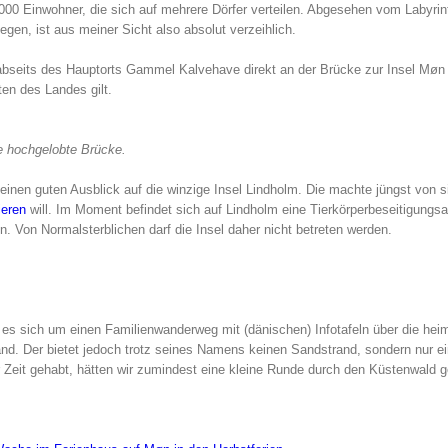
000 Einwohner, die sich auf mehrere Dörfer verteilen. Abgesehen vom Labyrin
gen, ist aus meiner Sicht also absolut verzeihlich.
bseits des Hauptorts Gammel Kalvehave direkt an der Brücke zur Insel Møn 
ten des Landes gilt.
e hochgelobte Brücke.
einen guten Ausblick auf die winzige Insel Lindholm. Die machte jüngst von s
ieren
will. Im Moment befindet sich auf Lindholm eine Tierkörperbeseitigungsa
 Von Normalsterblichen darf die Insel daher nicht betreten werden.
es sich um einen Familienwanderweg mit (dänischen) Infotafeln über die hei
trand. Der bietet jedoch trotz seines Namens keinen Sandstrand, sondern nur e
 Zeit gehabt, hätten wir zumindest eine kleine Runde durch den Küstenwald g