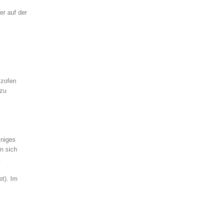
er auf der
lzofen
 zu
iniges
n sich
.
et). Im