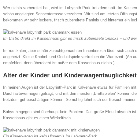
Wer nichts vorbereitet hat, wird im Labyrinth-Park trotzdem satt. Im Kass
schön angelegten Sonnenterrasse verzehren. Wir sind am letzten Öffnungst
bekommen wir sehr leckere, frisch zubereitete Paninis und hinterher ein lec
Im Bistro direkt im Kassenhaus gibt es frisch zubereitete Snacks – und wei
Im rustikalen, aber schön zurechtgemachten Innenbereich lässt sich auch 
angeheizt. Kleine Knobel- und Geduldspiele vertreiben die Wartezeit. (An 
empfehlen, denn überdacht ist außer dem Kassenhaus nichts.)
Alter der Kinder und Kinderwagentauglichkeit
In meinen Augen ist der Labyrinth-Park in Kalvehave etwas für Familien mit 
Durchhaltevermögen gefragt, und mit den meisten „Brettspielen“ können di
trotzdem gut beschäftigen können. So richtig lohnt sich der Besuch meiner
Babys hingegen sind überhaupt kein Problem. Das große Efeu-Labyrinth ist 
Kassenhaus gibt es einen Wickeltisch.
Ein Kinderwagen ist kein Hindernis im Labyrinth-Park.