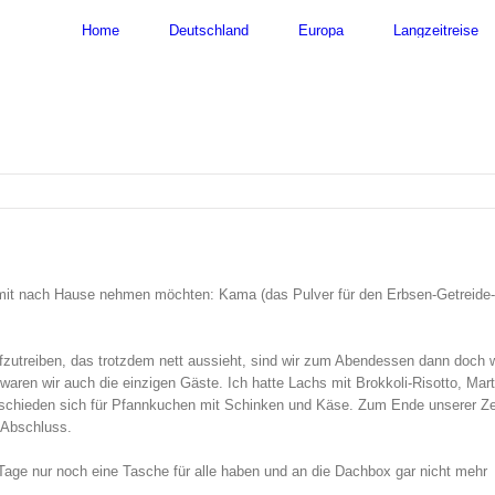
nach:
Home
Deutschland
Europa
Langzeitreise
 mit nach Hause nehmen möchten: Kama (das Pulver für den Erbsen-Getreide-
fzutreiben, das trotzdem nett aussieht, sind wir zum Abendessen dann doch 
waren wir auch die einzigen Gäste. Ich hatte Lachs mit Brokkoli-Risotto, Mart
tschieden sich für Pfannkuchen mit Schinken und Käse. Zum Ende unserer Zei
 Abschluss.
Tage nur noch eine Tasche für alle haben und an die Dachbox gar nicht mehr