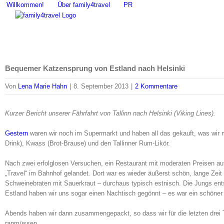
Zum
Willkommen!
Über family4travel
PR
Inhalt
springen
Bequemer Katzensprung von Estland nach Helsinki
Von
Lena Marie Hahn
|
8. September 2013
|
2 Kommentare
Kurzer Bericht unserer Fährfahrt von Tallinn nach Helsinki (Viking Lines).
Gestern
waren wir noch im Supermarkt und haben all das gekauft, was wir
Drink), Kwass (Brot-Brause) und den Tallinner Rum-Likör.
Nach zwei erfolglosen Versuchen, ein Restaurant mit moderaten Preisen au
„Travel“ im Bahnhof gelandet. Dort war es wieder äußerst schön, lange Zeit 
Schweinebraten mit Sauerkraut – durchaus typisch estnisch. Die Jungs en
Estland haben wir uns sogar einen Nachtisch gegönnt – es war ein schöner
Abends haben wir dann zusammengepackt, so dass wir für die letzten drei 
ranmüssen.