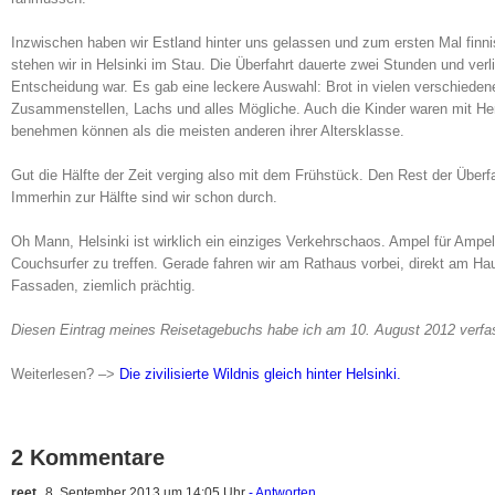
Inzwischen haben wir Estland hinter uns gelassen und zum ersten Mal fin
stehen wir in Helsinki im Stau. Die Überfahrt dauerte zwei Stunden und verli
Entscheidung war. Es gab eine leckere Auswahl: Brot in vielen verschiedene
Zusammenstellen, Lachs und alles Mögliche. Auch die Kinder waren mit Her
benehmen können als die meisten anderen ihrer Altersklasse.
Gut die Hälfte der Zeit verging also mit dem Frühstück. Den Rest der Überfa
Immerhin zur Hälfte sind wir schon durch.
Oh Mann, Helsinki ist wirklich ein einziges Verkehrschaos. Ampel für Ampe
Couchsurfer zu treffen. Gerade fahren wir am Rathaus vorbei, direkt am Hau
Fassaden, ziemlich prächtig.
Diesen Eintrag meines Reisetagebuchs habe ich am 10. August 2012 verfa
Weiterlesen? –>
Die zivilisierte Wildnis gleich hinter Helsinki.
2 Kommentare
reet
8. September 2013 um 14:05 Uhr
- Antworten