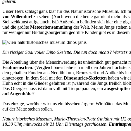
gelernt.
Unser Herz schlägt ganz klar für das Naturhistorische Museum. Ich
von Willendorf
zu sehen. (Auch wenn die heute gar nicht mehr als soo
Steinzeitkunst aufgetaucht ist.) Außerdem befinden sich hier eine gi
und die größte
Meteoritensammlung
der Welt. Meine Jungs stehen au
für weniger auf Bildungsbürgertum gedrillte Kinder gibt es in diesem
Ein riesiger Saal voller Dino-Skelette. Die tun doch nichts? Wartet’s 
Die Abteilung über die Menschwerdung ist unheimlich gut gemacht 
Frühmenschen
. (Vergleichbares habe ich in all den Jahren höchsten
den geballten Funden aus Neolithikum, Bronzezeit und Antike bis in 
eingezogen. In dem Saal mit den
Dinosaurier-Skeletten
haben wir ei
Huhn echt in die Glieder gefahren ist (während die Jungs freilich bl
Das Obergeschoss ist dann voll mit Tierpräparaten, ein
ausgestopfte
auf Augenhöhe
?
Das einzige, worüber wir uns ein bisschen ärgern: Wir hätten das M
auf der Matte stehen sollen.
Naturhistorisches Museum, Maria-Theresien-Platz (Anfahrt mit U2 o
18.30 Uhr, mittwochs bis 21 Uhr. Dienstags geschlossen.
Eintrittspre