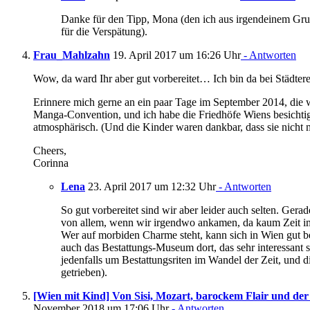
Danke für den Tipp, Mona (den ich aus irgendeinem Grun
für die Verspätung).
Frau_Mahlzahn
19. April 2017 um 16:26 Uhr
- Antworten
Wow, da ward Ihr aber gut vorbereitet… Ich bin da bei Städterei
Erinnere mich gerne an ein paar Tage im September 2014, die 
Manga-Convention, und ich habe die Friedhöfe Wiens besichtig
atmosphärisch. (Und die Kinder waren dankbar, dass sie nicht
Cheers,
Corinna
Lena
23. April 2017 um 12:32 Uhr
- Antworten
So gut vorbereitet sind wir aber leider auch selten. Gera
von allem, wenn wir irgendwo ankamen, da kaum Zeit im
Wer auf morbiden Charme steht, kann sich in Wien gut be
auch das Bestattungs-Museum dort, das sehr interessant se
jedenfalls um Bestattungsriten im Wandel der Zeit, und 
getrieben).
[Wien mit Kind] Von Sisi, Mozart, barockem Flair und der
November 2018 um 17:06 Uhr
- Antworten