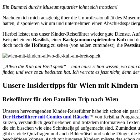
Ein Bummel durchs Museumsquartier lohnt sich trotzdem!
Nachdem ich mich ausgiebig über die Unprofessionalität des Museums
hatten, disponieren wir um und unternehmen einen Abschiedsspazier
Hierbei leistet uns unser Kinder-Reiseführer wieder gute Dienste. Au
Beispiel einem
Basilisk
, einer
Backgammon spielenden Kuh
und d
doch noch die
Hofburg
zu sehen (von außen zumindest), die
Pestsäu
„Allwo die Kuh am Brett spielt“ – man muss schon wissen, wo man die
findet, und was es zu bedeuten hat. Ich verrate es jetzt nicht, denn der
Unsere Insidertipps für Wien mit Kindern
Reiseführer für den Familien-Trip nach Wien
Unseren hervorragenden Kinder-Reiseführer habe ich schon ein paar M
Der Reiseführer mit Comics und Rätseln
“* von Kristina Pongracz.
kurzen, verständlich geschriebenen und trotzdem informativen Texten 
die ein bisschen wie eine Schnitzeljagd aufgemacht sind, Zumindest 
gibt es viele Quizfragen und auch Bilderrätsel und solche Dinge, di
beschäftigen können. Auch mit jüngeren Kindern müsste das schon gut