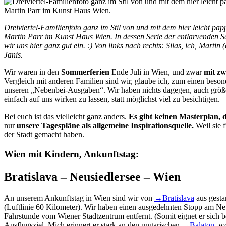
Dreiviertel-Familienfoto ganz im Stil von und mit dem hier leicht pa
Martin Parr im Kunst Haus Wien. In dessen Serie der entlarvenden Se
wir uns hier ganz gut ein. :) Von links nach rechts: Silas, ich, Martin
Janis.
Wir waren in den
Sommerferien
Ende Juli in Wien, und zwar
mit zw
Vergleich mit anderen Familien sind wir, glaube ich, zum einen bes
unseren „Nebenbei-Ausgaben“. Wir haben nichts dagegen, auch größer
einfach auf uns wirken zu lassen, statt möglichst viel zu besichtigen.
Bei euch ist das vielleicht ganz anders.
Es gibt keinen Masterplan, d
nur
unsere Tagespläne als allgemeine Inspirationsquelle.
Weil sie 
der Stadt gemacht haben.
Wien mit Kindern, Ankunftstag:
Bratislava – Neusiedlersee – Wien
An unserem Ankunftstag in Wien sind wir von
→
Bratislava
aus gesta
(Luftlinie 60 Kilometer). Wir haben einen ausgedehnten Stopp am Neus
Fahrstunde vom Wiener Stadtzentrum entfernt. (Somit eignet er sich 
Ausflugsziel. Mich erinnert er stark an den ungarischen
→
Balaton,
wo