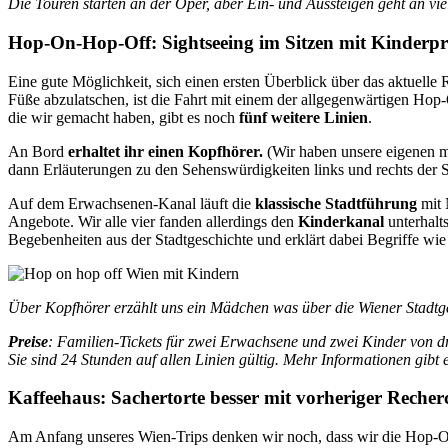
Die Touren starten an der Oper, aber Ein- und Aussteigen geht an vie
Hop-On-Hop-Off: Sightseeing im Sitzen mit Kinder
Eine gute Möglichkeit, sich einen ersten Überblick über das aktuelle 
Füße abzulatschen, ist die Fahrt mit einem der allgegenwärtigen H
die wir gemacht haben, gibt es noch
fünf weitere Linien
.
An Bord
erhaltet ihr einen Kopfhörer.
(Wir haben unsere eigenen mi
dann Erläuterungen zu den Sehenswürdigkeiten links und rechts der S
Auf dem Erwachsenen-Kanal läuft die
klassische Stadtführung
mit 
Angebote. Wir alle vier fanden allerdings den
Kinderkanal
unterhalt
Begebenheiten aus der Stadtgeschichte und erklärt dabei Begriffe wie
Über Kopfhörer erzählt uns ein Mädchen was über die Wiener Stadtge
Preise
: Familien-Tickets für zwei Erwachsene und zwei Kinder von dr
Sie sind 24 Stunden auf allen Linien gültig. Mehr Informationen gibt 
Kaffeehaus: Sachertorte besser mit vorheriger Recher
Am Anfang unseres Wien-Trips denken wir noch, dass wir die Hop-O