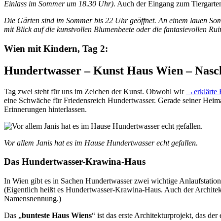
Einlass im Sommer um 18.30 Uhr)
. Auch der Eingang zum Tiergarten b
Die Gärten sind im Sommer bis 22 Uhr geöffnet. An einem lauen Somm
mit Blick auf die kunstvollen Blumenbeete oder die fantasievollen Rui
Wien mit Kindern, Tag 2:
Hundertwasser – Kunst Haus Wien – Nasch
Tag zwei steht für uns im Zeichen der Kunst. Obwohl wir
→
erklärte
eine Schwäche für Friedensreich Hundertwasser. Gerade seiner Heimat
Erinnerungen hinterlassen.
Vor allem Janis hat es im Hause Hundertwasser echt gefallen.
Das Hundertwasser-Krawina-Haus
In Wien gibt es in Sachen Hundertwasser zwei wichtige Anlaufstatio
(Eigentlich heißt es Hundertwasser-Krawina-Haus. Auch der Architekt 
Namensnennung.)
Das „
bunteste Haus Wiens
“ ist das erste Architekturprojekt, das de