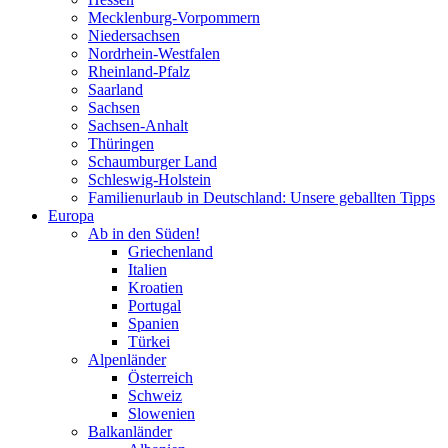
Mecklenburg-Vorpommern
Niedersachsen
Nordrhein-Westfalen
Rheinland-Pfalz
Saarland
Sachsen
Sachsen-Anhalt
Thüringen
Schaumburger Land
Schleswig-Holstein
Familienurlaub in Deutschland: Unsere geballten Tipps
Europa
Ab in den Süden!
Griechenland
Italien
Kroatien
Portugal
Spanien
Türkei
Alpenländer
Österreich
Schweiz
Slowenien
Balkanländer