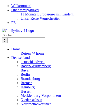
Zum
Willkommen!
Inhalt
Über family4travel
springen
11 Monate Europareise mit Kindern
Unser Reise-Wunschzettel
PR
instagram
facebook
pinterest
Suche
nach:
Home
Reisen @ home
Deutschland
deutschlandweit
Baden-Württemberg
Bayern
Berlin
Brandenburg
Bremen
Hamburg
Hessen
Mecklenburg-Vorpommern
Niedersachsen
Nordrhein-Westfalen