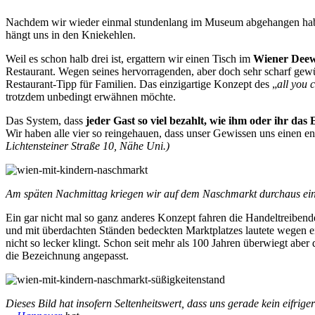
Nachdem wir wieder einmal stundenlang im Museum abgehangen haben
hängt uns in den Kniekehlen.
Weil es schon halb drei ist, ergattern wir einen Tisch im
Wiener Dee
Restaurant. Wegen seines hervorragenden, aber doch sehr scharf gewür
Restaurant-Tipp für Familien. Das einzigartige Konzept des „
all you 
trotzdem unbedingt erwähnen möchte.
Das System, dass
jeder Gast so viel bezahlt, wie ihm oder ihr das 
Wir haben alle vier so reingehauen, dass unser Gewissen uns einen e
Lichtensteiner Straße 10, Nähe Uni.)
Am späten Nachmittag kriegen wir auf dem Naschmarkt durchaus ein
Ein gar nicht mal so ganz anderes Konzept fahren die Handeltreib
und mit überdachten Ständen bedeckten Marktplatzes lautete wegen 
nicht so lecker klingt. Schon seit mehr als 100 Jahren überwiegt aber
die Bezeichnung angepasst.
Dieses Bild hat insofern Seltenheitswert, dass uns gerade kein eifrige