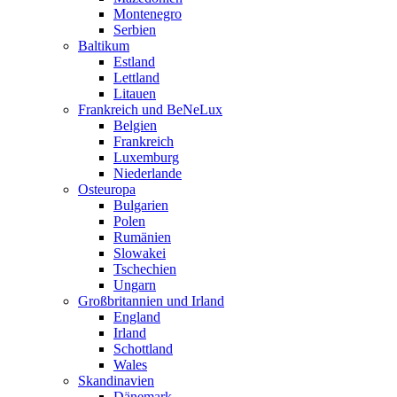
Montenegro
Serbien
Baltikum
Estland
Lettland
Litauen
Frankreich und BeNeLux
Belgien
Frankreich
Luxemburg
Niederlande
Osteuropa
Bulgarien
Polen
Rumänien
Slowakei
Tschechien
Ungarn
Großbritannien und Irland
England
Irland
Schottland
Wales
Skandinavien
Dänemark