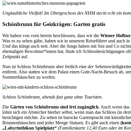
Unglaubliche Vielfalt! Im Obergeschoss des NHM steckt echt ein kom
Schönbrunn für Geizkrägen: Garten gratis
Wir haben von vorn herein beschlossen, dass wir die
Wiener Hofbur
Was es zu sehen gäbe, haben wir in unserem Reiseführer und auch in a
Und das klingt auch nett. Aber die Jungs haben mit Sisi und Co nic
ehemaligen Bewohner*innen hat, finde ich Schlossbesichtigungen oft
Zeitpunkt auf.
Nun ist Schloss Schönbrunn aber freilich eine
der
Sehenswürdigkeiten 
entfernt. Also statten wir dem Palast einen Gute-Nacht-Besuch ab, u
Sommerhäuschen zu werfen.
Schloss Schönbrunn, abends fast ganz ohne Touristen.
Die
Gärten von Schönbrunn sind frei zugänglich
. Auch wenn das a
lohnt sich ein Abstecher hierher selbst, wenn man das Schloss (in de
besichtigen möchte. Zu sehen ist barocke Gartenpracht mit künstlic
Brunnenhäuschen und jeder Menge Statuen. Es gibt auch einen
(kost
„Labyrinthikon Spielplatz“
(Familienkarte 12,40 Euro oder im Kom