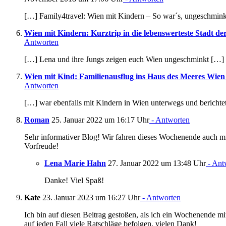
[…] Family4travel: Wien mit Kindern – So war´s, ungeschmink
Wien mit Kindern: Kurztrip in die lebenswerteste Stadt de
Antworten
[…] Lena und ihre Jungs zeigen euch Wien ungeschminkt […]
Wien mit Kind: Familienausflug ins Haus des Meeres Wien 
Antworten
[…] war ebenfalls mit Kindern in Wien unterwegs und bericht
Roman
25. Januar 2022 um 16:17 Uhr
- Antworten
Sehr informativer Blog! Wir fahren dieses Wochenende auch mit
Vorfreude!
Lena Marie Hahn
27. Januar 2022 um 13:48 Uhr
- Ant
Danke! Viel Spaß!
Kate
23. Januar 2023 um 16:27 Uhr
- Antworten
Ich bin auf diesen Beitrag gestoßen, als ich ein Wochenende m
auf jeden Fall viele Ratschläge befolgen, vielen Dank!