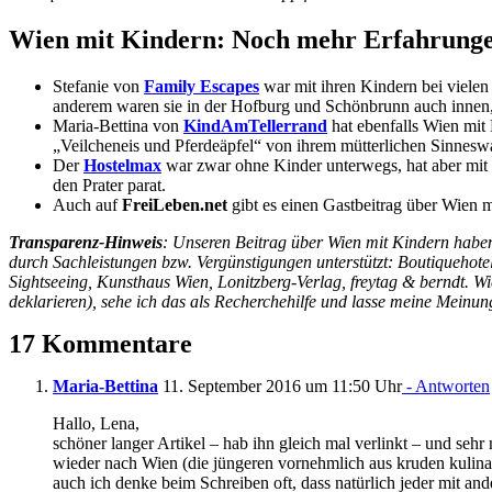
Wien mit Kindern: Noch mehr Erfahrungen
Stefanie von
Family Escapes
war mit ihren Kindern bei viele
anderem waren sie in der Hofburg und Schönbrunn auch innen,
Maria-Bettina von
KindAmTellerrand
hat ebenfalls Wien mit 
„Veilcheneis und Pferdeäpfel“ von ihrem mütterlichen Sinnes
Der
Hostelmax
war zwar ohne Kinder unterwegs, hat aber mit
den Prater parat.
Auch auf
FreiLeben.net
gibt es einen Gastbeitrag über Wien
Transparenz-Hinweis
: Unseren Beitrag über Wien mit Kindern haben
durch Sachleistungen bzw. Vergünstigungen unterstützt: Boutiquehot
Sightseeing, Kunsthaus Wien, Lonitzberg-Verlag, freytag & berndt. Wi
deklarieren), sehe ich das als Recherchehilfe und lasse meine Meinun
17 Kommentare
Maria-Bettina
11. September 2016 um 11:50 Uhr
- Antworten
Hallo, Lena,
schöner langer Artikel – hab ihn gleich mal verlinkt – und sehr 
wieder nach Wien (die jüngeren vornehmlich aus kruden kulin
auch ich denke beim Schreiben oft, dass natürlich jeder mit an