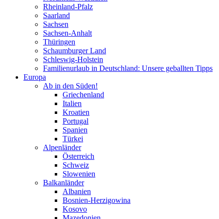
Rheinland-Pfalz
Saarland
Sachsen
Sachsen-Anhalt
Thüringen
Schaumburger Land
Schleswig-Holstein
Familienurlaub in Deutschland: Unsere geballten Tipps
Europa
Ab in den Süden!
Griechenland
Italien
Kroatien
Portugal
Spanien
Türkei
Alpenländer
Österreich
Schweiz
Slowenien
Balkanländer
Albanien
Bosnien-Herzigowina
Kosovo
Mazedonien