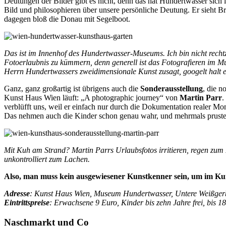
Deutungen der Bilder gibt es nicht, denn das hat Hundertwasser sich
Bild und philosophieren über unsere persönliche Deutung. Er sieht 
dagegen bloß die Donau mit Segelboot.
Das ist im Innenhof des Hundertwasser-Museums. Ich bin nicht rech
Fotoerlaubnis zu kümmern, denn generell ist das Fotografieren im Mu
Herrn Hundertwassers zweidimensionale Kunst zusagt, googelt halt e
Ganz, ganz großartig ist übrigens auch die
Sonderausstellung
, die 
Kunst Haus Wien läuft: „A photographic journey“ von
Martin Parr
.
verblüfft uns, weil er einfach nur durch die Dokumentation realer Mome
Das nehmen auch die Kinder schon genau wahr, und mehrmals prusten 
Mit Kuh am Strand? Martin Parrs Urlaubsfotos irritieren, regen z
unkontrolliert zum Lachen.
Also, man muss kein ausgewiesener Kunstkenner sein, um im K
Adresse
: Kunst Haus Wien, Museum Hundertwasser, Untere Weißger
Eintrittspreise
: Erwachsene 9 Euro, Kinder bis zehn Jahre frei, bis 
Naschmarkt und Co