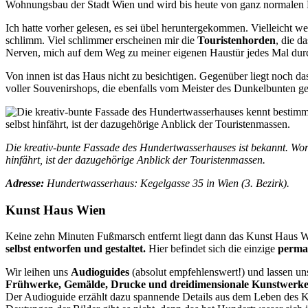
Wohnungsbau der Stadt Wien und wird bis heute von ganz normalen 
Ich hatte vorher gelesen, es sei übel heruntergekommen. Vielleicht we
schlimm. Viel schlimmer erscheinen mir die
Touristenhorden
, die d
Nerven, mich auf dem Weg zu meiner eigenen Haustür jedes Mal du
Von innen ist das Haus nicht zu besichtigen. Gegenüber liegt noch da
voller Souvenirshops, die ebenfalls vom Meister des Dunkelbunten gest
Die kreativ-bunte Fassade des Hundertwasserhauses ist bekannt. Wo
hinfährt, ist der dazugehörige Anblick der Touristenmassen.
Adresse:
Hundertwasserhaus: Kegelgasse 35 in Wien (3. Bezirk).
Kunst Haus Wien
Keine zehn Minuten Fußmarsch entfernt liegt dann das Kunst Haus W
selbst entworfen und gestaltet.
Hier befindet sich die einzige
perman
Wir leihen uns
Audioguides
(absolut empfehlenswert!) und lassen u
Frühwerke, Gemälde, Drucke und dreidimensionale Kunstwerk
Der Audioguide erzählt dazu spannende Details aus dem Leben des Kü