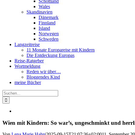
Schottland
Wales
Skandinavien
Dänemark
Finnland
Island
Norwegen
Schweden
Langzeitreise
11 Monate Europareise mit Kindern
Die Entdeckung Europas
Reise-Ratgeber
Wortmeldung
Reden wir über…
Bloggendes Kind
meine Bücher
Suche
nach:
Wien mit Kindern: So war’s, ungeschminkt und herrl
Von
Lena Marie Hahn
|
2025-09-15T21:07:36+02:00
11. September 2