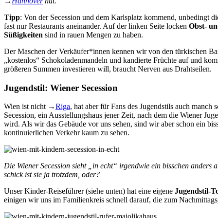
→
Hannover
hat.
Tipp
: Von der Secession und dem Karlsplatz kommend, unbedingt d
fast nur Restaurants aneinander. Auf der linken Seite locken
Obst- u
Süßigkeiten
sind in rauen Mengen zu haben.
Der Maschen der Verkäufer*innen kennen wir von den türkischen Bas
„kostenlos“ Schokoladenmandeln und kandierte Früchte auf und komm
größeren Summen investieren will, braucht Nerven aus Drahtseilen.
Jugendstil: Wiener Secession
Wien ist nicht
→
Riga
, hat aber für Fans des Jugendstils auch manch 
Secession, ein Ausstellungshaus jener Zeit, nach dem die Wiener Juge
wird. Als wir das Gebäude vor uns sehen, sind wir aber schon ein bissc
kontinuierlichen Verkehr kaum zu sehen.
Die Wiener Secession sieht „in echt“ irgendwie ein bisschen anders 
schick ist sie ja trotzdem, oder?
Unser Kinder-Reiseführer (siehe unten) hat eine eigene
Jugendstil-T
einigen wir uns im Familienkreis schnell darauf, die zum Nachmitta