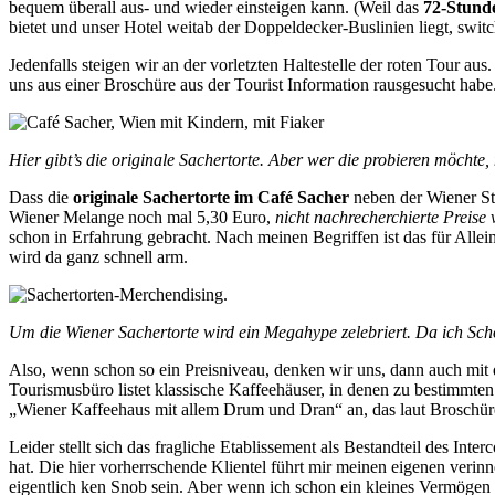
bequem überall aus- und wieder einsteigen kann. (Weil das
72-Stund
bietet und unser Hotel weitab der Doppeldecker-Buslinien liegt, swit
Jedenfalls steigen wir an der vorletzten Haltestelle der roten Tour aus
uns aus einer Broschüre aus der Tourist Information rausgesucht habe
Hier gibt’s die originale Sachertorte. Aber wer die probieren möchte, m
Dass die
originale Sachertorte im Café Sacher
neben der Wiener St
Wiener Melange noch mal 5,30 Euro,
nicht nachrecherchierte Preise
schon in Erfahrung gebracht. Nach meinen Begriffen ist das für Allei
wird da ganz schnell arm.
Um die Wiener Sachertorte wird ein Megahype zelebriert. Da ich Schok
Also, wenn schon so ein Preisniveau, denken wir uns, dann auch mi
Tourismusbüro listet klassische Kaffeehäuser, in denen zu bestimmten 
„Wiener Kaffeehaus mit allem Drum und Dran“ an, das laut Broschüre
Leider stellt sich das fragliche Etablissement als Bestandteil des Inte
hat. Die hier vorherrschende Klientel führt mir meinen eigenen verin
eigentlich ken Snob sein. Aber wenn ich schon ein kleines Vermögen fü