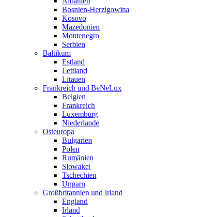
Albanien
Bosnien-Herzigowina
Kosovo
Mazedonien
Montenegro
Serbien
Baltikum
Estland
Lettland
Litauen
Frankreich und BeNeLux
Belgien
Frankreich
Luxemburg
Niederlande
Osteuropa
Bulgarien
Polen
Rumänien
Slowakei
Tschechien
Ungarn
Großbritannien und Irland
England
Irland