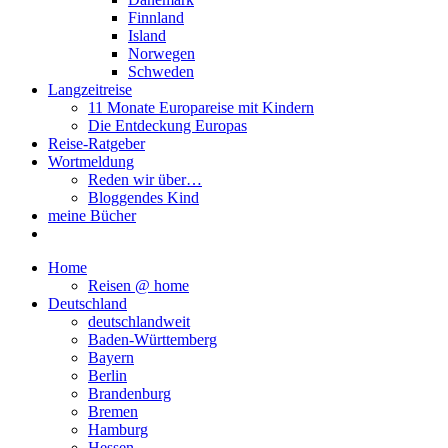
Finnland
Island
Norwegen
Schweden
Langzeitreise
11 Monate Europareise mit Kindern
Die Entdeckung Europas
Reise-Ratgeber
Wortmeldung
Reden wir über…
Bloggendes Kind
meine Bücher
Home
Reisen @ home
Deutschland
deutschlandweit
Baden-Württemberg
Bayern
Berlin
Brandenburg
Bremen
Hamburg
Hessen