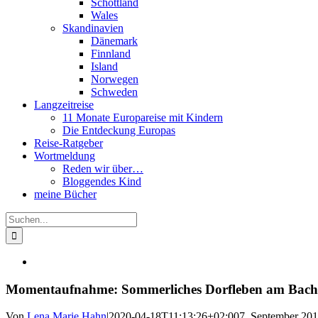
Schottland
Wales
Skandinavien
Dänemark
Finnland
Island
Norwegen
Schweden
Langzeitreise
11 Monate Europareise mit Kindern
Die Entdeckung Europas
Reise-Ratgeber
Wortmeldung
Reden wir über…
Bloggendes Kind
meine Bücher
Suche
nach:
Momentaufnahme: Sommerliches Dorfleben am Bach
Von
Lena Marie Hahn
|
2020-04-18T11:13:26+02:00
7. September 20