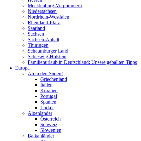
Mecklenburg-Vorpommern
Niedersachsen
Nordrhein-Westfalen
Rheinland-Pfalz
Saarland
Sachsen
Sachsen-Anhalt
Thüringen
Schaumburger Land
Schleswig-Holstein
Familienurlaub in Deutschland: Unsere geballten Tipps
Europa
Ab in den Süden!
Griechenland
Italien
Kroatien
Portugal
Spanien
Türkei
Alpenländer
Österreich
Schweiz
Slowenien
Balkanländer