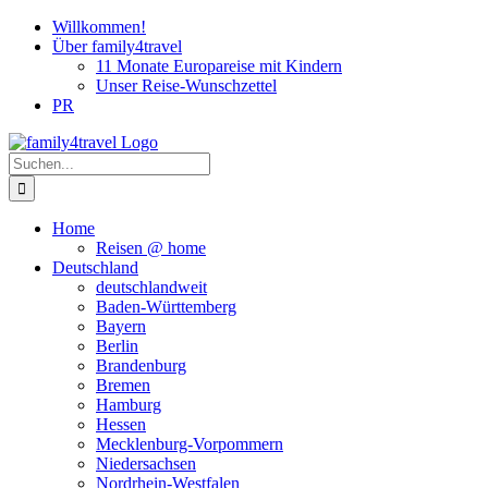
Zum
Willkommen!
Inhalt
Über family4travel
springen
11 Monate Europareise mit Kindern
Unser Reise-Wunschzettel
PR
instagram
facebook
pinterest
Suche
nach:
Home
Reisen @ home
Deutschland
deutschlandweit
Baden-Württemberg
Bayern
Berlin
Brandenburg
Bremen
Hamburg
Hessen
Mecklenburg-Vorpommern
Niedersachsen
Nordrhein-Westfalen