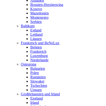
Albanien
Bosnien-Herzigowina
Kosovo
Mazedonien
Montenegro
Serbien
Baltikum
Estland
Lettland
Litauen
Frankreich und BeNeLux
Belgien
Frankreich
Luxemburg
Niederlande
Osteuropa
Bulgarien
Polen
Rumänien
Slowakei
Tschechien
Ungarn
Großbritannien und Irland
England
Irland