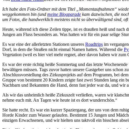
Ich habe den Foto-Ordner mit dem Titel „Momentaufnahmen“ wieder ent
weggekommen bin (und
meine Blogparade
kam dazwischen, die noch a
um Fotos, die handwerklich meistens nicht so überwältigend sind, of
Heute, während ich diese Zeilen tippe, ist es draußen heiß und nach
Jungen am Fluss besonders an. Was hatten wir für ein paar selige St
Es war eine der allerletzten Stationen unseres
Roadtrips
im vergangene
Dorf, in dem die Straßen nicht einmal Namen hatten. Während die
Py
Vegetation (weil es hier viel mehr regnet, aber davon haben wir zum
Es war der erste richtig heiße Sommertag und das letzte Wochenende 
bewältigen müssen. Tags zuvor hatten unsere Gastgeber uns schon zu 
Abschlussvorstellung des Zirkusprojekts auf dem Programm, bei dem d
Gruppe von bestimmt 20 Kindern zeigte fast zwei Stunden lang ein b
Nachbarn und Bekannten die Hand, denn fast jeder war da, und wir al
Als wir das unheimlich heiße Zirkuszelt verließen, waren wir klatschn
nehme euch mit. An Tagen wie heute ist es dort wunderschön.“
Sie hatte recht. Es war ein kurzer Spaziergang, der uns von dem ruhi
Horde Kinder zum Wasser gelaufen. Bestimmt 15 Jungen und Mädchen w
einzigen Erwachsenen, und wir hielten uns taktvoll ein bisschen absei