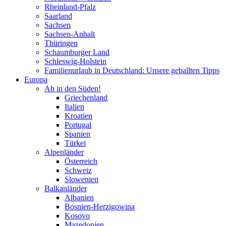
Rheinland-Pfalz
Saarland
Sachsen
Sachsen-Anhalt
Thüringen
Schaumburger Land
Schleswig-Holstein
Familienurlaub in Deutschland: Unsere geballten Tipps
Europa
Ab in den Süden!
Griechenland
Italien
Kroatien
Portugal
Spanien
Türkei
Alpenländer
Österreich
Schweiz
Slowenien
Balkanländer
Albanien
Bosnien-Herzigowina
Kosovo
Mazedonien