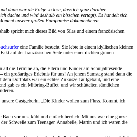
und dann war die Folge so lose, dass ich ganz darüber
ich dachte und wird deshalb ein bisschen vertagt). Es handelt sich
n Moment unserer großen Europareise dokumentieren.
halb spricht mich dieses Bild von Silas und einem französischen
uchsurfer
eine Familie besucht. Sie lebte in einem idyllischen kleinen
 Fakt auf der französischen Seite unter einer dichten grünen
 all die Termine an, die Eltern und Kinder am Schuljahresende
 ein großartiges Erlebnis für uns! An jenem Samstag stand dann die
f dem Dorfplatz war ein echtes Zirkuszelt aufgebaut, und eine
 gab es ein Mitbring-Buffet, und wir schüttelten sämtlichen
anderen.
lle, unsere Gastgeberin. „Die Kinder wollen zum Fluss. Kommt, ich
e Bach vor uns, kühl und einfach herrlich. Mit uns war eine ganze
 der Schwelle zum Teenager. Annabelle, Martin und ich waren die