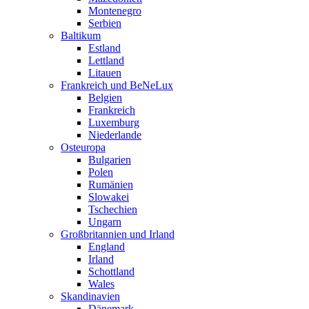
Montenegro
Serbien
Baltikum
Estland
Lettland
Litauen
Frankreich und BeNeLux
Belgien
Frankreich
Luxemburg
Niederlande
Osteuropa
Bulgarien
Polen
Rumänien
Slowakei
Tschechien
Ungarn
Großbritannien und Irland
England
Irland
Schottland
Wales
Skandinavien
Dänemark