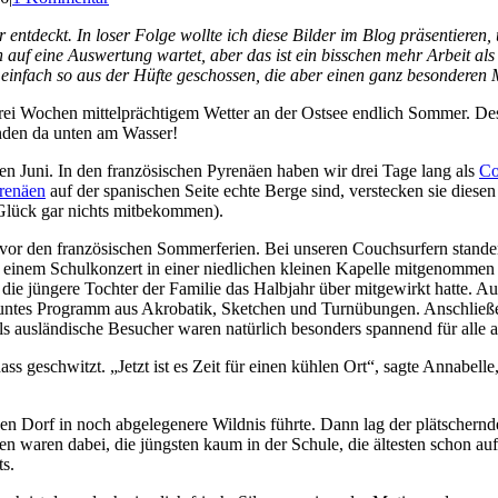
deckt. In loser Folge wollte ich diese Bilder im Blog präsentieren, 
uf eine Auswertung wartet, aber das ist ein bisschen mehr Arbeit als 
t einfach so aus der Hüfte geschossen, die aber einen ganz besondere
 drei Wochen mittelprächtigem Wetter an der Ostsee endlich Sommer. Des
unden da unten am Wasser!
n Juni. In den französischen Pyrenäen haben wir drei Tage lang als
Co
renäen
auf der spanischen Seite echte Berge sind, verstecken sie diesen
 Glück gar nichts mitbekommen).
vor den französischen Sommerferien. Bei unseren Couchsurfern standen
einem Schulkonzert in einer niedlichen kleinen Kapelle mitgenommen –
ie jüngere Tochter der Familie das Halbjahr über mitgewirkt hatte. Au
untes Programm aus Akrobatik, Sketchen und Turnübungen. Anschließend
s ausländische Besucher waren natürlich besonders spannend für alle 
ass geschwitzt. „Jetzt ist es Zeit für einen kühlen Ort“, sagte Annabe
gen Dorf in noch abgelegenere Wildnis führte. Dann lag der plätschernd
aren dabei, die jüngsten kaum in der Schule, die ältesten schon auf
ts.