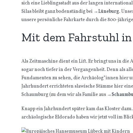
sich eine Lieblingsstadt aus der langen internationa
Silas bleibt ganz bodenständig bei
→
Lüneburg
. Unse
unsere persönliche Fahrkarte durch die 800-jährige
Mit dem Fahrstuhl in
Als Zeitmaschine dient ein Lift. Er bringt uns in d
sogar noch tiefer in der Vergangenheit. Denn als al
Fundamenten zu sehen, die Archäolog*innen hier u
Jahrhundert errichteten slawische Stämme hier eine
Schaumburg (zu dem wir als Familie aus
→
Schaumb
Knapp ein Jahrhundert später kam das Kloster dazu.
archäologische Eldorado haben wir jetzt voll im Blic