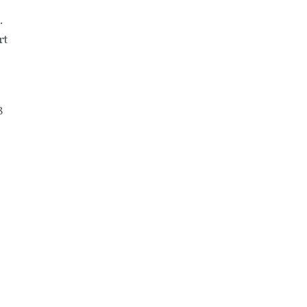
.
rt
8