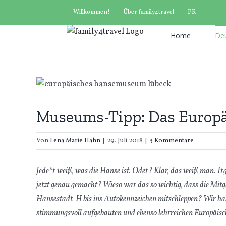
Suche
Zum
Willkommen!
Über family4travel
PR
nach:
Inhalt
springen
Home
De
Museums-Tipp: Das Europ
Von
Lena Marie Hahn
|
29. Juli 2018
|
3 Kommentare
Jede*r weiß, was die Hanse ist. Oder? Klar, das weiß man. 
jetzt genau gemacht? Wieso war das so wichtig, dass die Mitg
Hansestadt-H bis ins Autokennzeichen mitschleppen? Wir hab
stimmungsvoll aufgebauten und ebenso lehrreichen Europäi