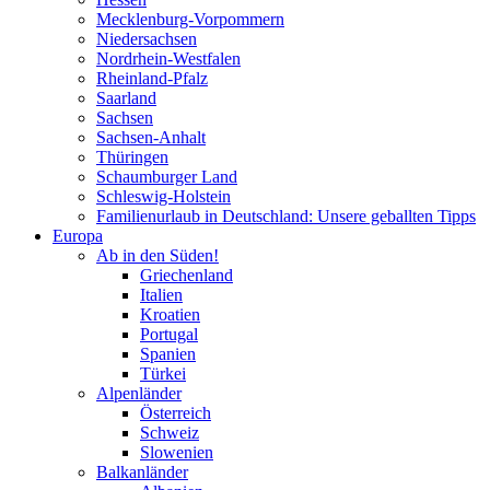
Mecklenburg-Vorpommern
Niedersachsen
Nordrhein-Westfalen
Rheinland-Pfalz
Saarland
Sachsen
Sachsen-Anhalt
Thüringen
Schaumburger Land
Schleswig-Holstein
Familienurlaub in Deutschland: Unsere geballten Tipps
Europa
Ab in den Süden!
Griechenland
Italien
Kroatien
Portugal
Spanien
Türkei
Alpenländer
Österreich
Schweiz
Slowenien
Balkanländer