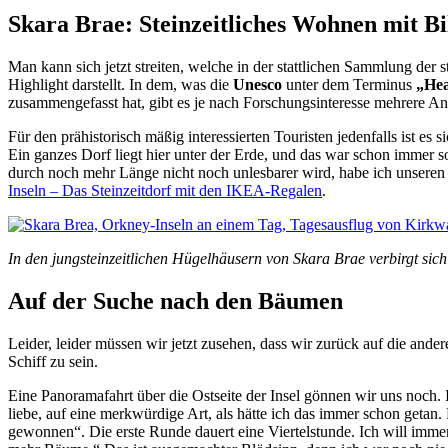
Skara Brae: Steinzeitliches Wohnen mit Bi
Man kann sich jetzt streiten, welche in der stattlichen Sammlung der
Highlight darstellt. In dem, was die
Unesco
unter dem Terminus
„Hea
zusammengefasst hat, gibt es je nach Forschungsinteresse mehrere An
Für den prähistorisch mäßig interessierten Touristen jedenfalls ist es 
Ein ganzes Dorf liegt hier unter der Erde, und das war schon immer s
durch noch mehr Länge nicht noch unlesbarer wird, habe ich unseren 
Inseln – Das Steinzeitdorf mit den IKEA-Regalen
.
In den jungsteinzeitlichen Hügelhäusern von Skara Brae verbirgt si
Auf der Suche nach den Bäumen
Leider, leider müssen wir jetzt zusehen, dass wir zurück auf die ande
Schiff zu sein.
Eine Panoramafahrt über die Ostseite der Insel gönnen wir uns noch. I
liebe, auf eine merkwürdige Art, als hätte ich das immer schon getan
gewonnen“. Die erste Runde dauert eine Viertelstunde. Ich will immer 