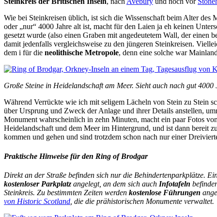
Steinkreis der Britischen Inseln
, nach
Avebury
und noch vor
Stone
Wie bei Steinkreisen üblich, ist sich die Wissenschaft beim Alter de
oder „nur“ 4000 Jahre alt ist, macht für den Laien ja eh keinen Unter
gesetzt wurde (also einen Graben mit angedeutetem Wall, der einen be
damit jedenfalls vergleichsweise zu den jüngeren Steinkreisen. Viell
dem i für die
neolithische Metropole
, denn eine solche war Mainlan
Große Steine in Heidelandschaft am Meer. Sieht auch nach gut 4000
Während Verrückte wie ich mit seligem Lächeln von Stein zu Stein 
über Ursprung und Zweck der Anlage und ihrer Details anstellen, umru
Monument wahrscheinlich in zehn Minuten, macht ein paar Fotos vo
Heidelandschaft und dem Meer im Hintergrund, und ist dann bereit z
kommen und gehen und sind trotzdem schon nach nur einer Dreiviertel
Praktische Hinweise für den Ring of Brodgar
Direkt an der Straße befinden sich nur die Behindertenparkplätze. Ein
kostenloser Parkplatz
angelegt, an dem sich auch
Infotafeln
befinden
Steinkreis. Zu bestimmten Zeiten werden
kostenlose Führungen
angeb
von Historic Scotland
, die die prähistorischen Monumente verwaltet.