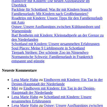
Hannover mit Kindern: Die besten Ausflugsziele im
Überblick
Packliste für Schottland: Was ihr mit Kindern braucht
Familienurlaub: Mit Kindern nach Großbritannien?
Roadtrips mit Kindern: Unsere Tipps für den Familienurlaub
mit Auto
Ostsee: Unsere Ausflugstipps zwischen Kühlungsborn und
Warnemünde
Bad Bentheim mit Kindern: Kleinstadtperle an der Grenze zu
den Niederlanden
Schottland mit Kindern: Unsere gesammelten Erfahrungen
Soul Places: Meine 9 Lieblingsorte in Schottland
Tierpark Ströhen: Der schönste Zoo im Nirgendwo
Normannische Schweiz: Familienurlaub in Frankreich
entspannt und günstig
Neueste Kommentare
Lena Marie Hahn
zu
Eindhoven mit Kindern: Ein Tag in der
Design-Hauptstadt der Niederlande
Miri
zu
Eindhoven mit Kindern: Ein Tag in der Design-
Hauptstadt der Niederlande
Lena Marie Hahn
zu
Schottland mit Kindern: Unsere
gesammelten Erfahrungen
Lena Marie Hahn
zu
Ostsee: Unsere Ausflugstipps zwischen