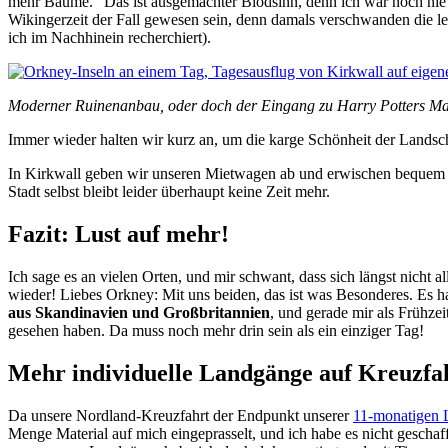
mehr Bäume.“ Das ist ausgemachter Blödsinn, denn ich war noch nie 
Wikingerzeit der Fall gewesen sein, denn damals verschwanden die l
ich im Nachhinein recherchiert).
Moderner Ruinenanbau, oder doch der Eingang zu Harry Potters Ma
Immer wieder halten wir kurz an, um die karge Schönheit der Landsch
In Kirkwall geben wir unseren Mietwagen ab und erwischen bequem d
Stadt selbst bleibt leider überhaupt keine Zeit mehr.
Fazit: Lust auf mehr!
Ich sage es an vielen Orten, und mir schwant, dass sich längst nicht 
wieder! Liebes Orkney: Mit uns beiden, das ist was Besonderes. Es ha
aus Skandinavien und Großbritannien
, und gerade mir als Frühzei
gesehen haben. Da muss noch mehr drin sein als ein einziger Tag!
Mehr individuelle Landgänge auf Kreuzfa
Da unsere Nordland-Kreuzfahrt der Endpunkt unserer
11-monatigen L
Menge Material auf mich eingeprasselt, und ich habe es nicht geschaff