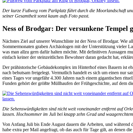
Der kurze Fußweg vom Parkplatz führt durch die Moorlandschaft und b
seiner Gesamtheit sonst kaum aufs Foto passt.
Ness of Brodgar: Der versunkene Tempel 
Nächstes Ziel auf unserer Wunschliste ist der Ness of Brodgar. Wie al
Sommermonaten graben Archäologen mit der Unterstützung vieler Laie
was man allzu gern dafür halten möchte. Mit definitiven Aussagen mu
einfach keiner der steinzeitlichen Bewohner daran gedacht hat, erklä
Der prähistorische Gebäudekomplex im Hinterhof eines Bauern ist eh
nach behutsam freigelegt. Vermutlich handelt es sich um einen nur s
eines Tages vor ungefähr 4.300 Jahren nach einem gigantischen rituel
Funden gehört der größte Müllhaufen der Frühgeschichte, auf dem di
Die Sehenswürdigkeiten sind nicht weit voneinander entfernt auf Ork
lassen. Hochsommer im Juli bei knapp zehn Grad und waagerechtem
Von Anfang Juli bis Ende August dauern die Arbeiten, und während di
habe extra per Mail angefragt, ob das auch für Tage gilt, an denen die