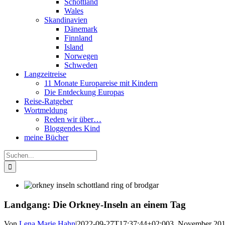
Schottland
Wales
Skandinavien
Dänemark
Finnland
Island
Norwegen
Schweden
Langzeitreise
11 Monate Europareise mit Kindern
Die Entdeckung Europas
Reise-Ratgeber
Wortmeldung
Reden wir über…
Bloggendes Kind
meine Bücher
Suche
nach:
Landgang: Die Orkney-Inseln an einem Tag
Von
Lena Marie Hahn
|
2022-09-27T17:37:44+02:00
3. November 20