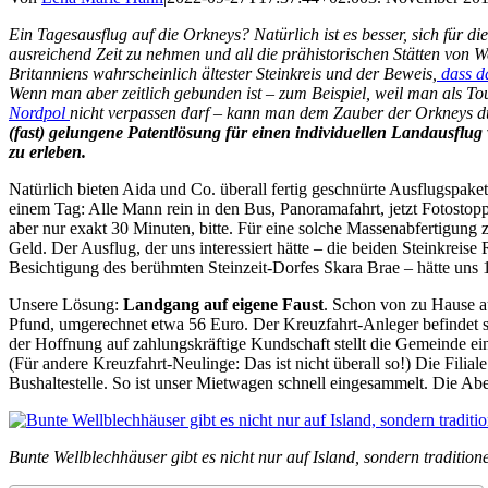
Ein Tagesausflug auf die Orkneys? Natürlich ist es besser, sich für d
ausreichend Zeit zu nehmen und all die prähistorischen Stätten von 
Britanniens wahrscheinlich ältester Steinkreis und der Beweis,
dass da
Wenn man aber zeitlich gebunden ist – zum Beispiel, weil man als Tou
Nordpol
nicht verpassen darf – kann man dem Zauber der Orkneys d
(fast) gelungene Patentlösung für einen individuellen Landausflu
zu erleben.
Natürlich bieten Aida und Co. überall fertig geschnürte Ausflugspak
einem Tag: Alle Mann rein in den Bus, Panoramafahrt, jetzt Fotostopp,
aber nur exakt 30 Minuten, bitte. Für eine solche Massenabfertigung 
Geld. Der Ausflug, der uns interessiert hätte – die beiden Steinkreis
Besichtigung des berühmten Steinzeit-Dorfes Skara Brae – hätte uns 
Unsere Lösung:
Landgang auf eigene Faust
. Schon von zu Hause a
Pfund, umgerechnet etwa 56 Euro. Der Kreuzfahrt-Anleger befindet si
der Hoffnung auf zahlungskräftige Kundschaft stellt die Gemeinde e
(Für andere Kreuzfahrt-Neulinge: Das ist nicht überall so!) Die Filial
Bushaltestelle. So ist unser Mietwagen schnell eingesammelt. Die Abe
Bunte Wellblechhäuser gibt es nicht nur auf Island, sondern traditio