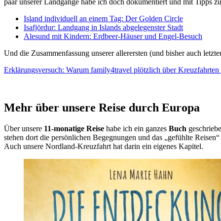
paar unserer Landgänge habe ich doch dokumentiert und mit Tipps 
Island individuell an einem Tag: Der Golden Circle
Isafjördur: Landgang in Islands abgelegenster Stadt
Alesund mit Kindern: Erdbeer-Häuser und Engel-Besuch
Und die Zusammenfassung unserer allerersten (und bisher auch letzte
Erklärungsversuch: Warum family4travel plötzlich über Kreuzfahrten 
Mehr über unsere Reise durch Europa
Über unsere
11-monatige Reise
habe ich ein ganzes
Buch
geschriebe
stehen dort die persönlichen Begegnungen und das „gefühlte Reisen“ 
Auch unsere Nordland-Kreuzfahrt hat darin ein eigenes Kapitel.