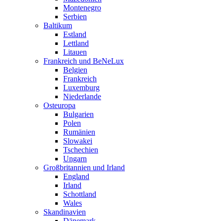
Montenegro
Serbien
Baltikum
Estland
Lettland
Litauen
Frankreich und BeNeLux
Belgien
Frankreich
Luxemburg
Niederlande
Osteuropa
Bulgarien
Polen
Rumänien
Slowakei
Tschechien
Ungarn
Großbritannien und Irland
England
Irland
Schottland
Wales
Skandinavien
Dänemark