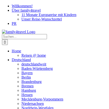
Zum
Willkommen!
Inhalt
Über family4travel
springen
11 Monate Europareise mit Kindern
Unser Reise-Wunschzettel
PR
instagram
facebook
pinterest
Suche
nach:
Home
Reisen @ home
Deutschland
deutschlandweit
Baden-Württemberg
Bayern
Berlin
Brandenburg
Bremen
Hamburg
Hessen
Mecklenburg-Vorpommern
Niedersachsen
Nordrhein-Westfalen