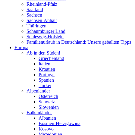
Rheinland-Pfalz
Saarland
Sachsen
Sachsen-Anhalt
Thüringen
Schaumburger Land
Schleswig-Holstein
Familienurlaub in Deutschland: Unsere geballten Tipps
Europa
Ab in den Süden!
Griechenland
Italien
Kroatien
Portugal
Spanien
Türkei
Alpenländer
Österreich
Schweiz
Slowenien
Balkanländer
Albanien
Bosnien-Herzigowina
Kosovo
Mazedonien