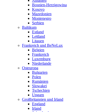
Albanien
Bosnien-Herzigowina
Kosovo
Mazedonien
Montenegro
Serbien
Baltikum
Estland
Lettland
Litauen
Frankreich und BeNeLux
Belgien
Frankreich
Luxemburg
Niederlande
Osteuropa
Bulgarien
Polen
Rumänien
Slowakei
Tschechien
Ungarn
Großbritannien und Irland
England
Irland