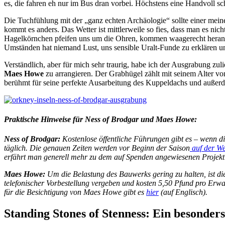
es, die fahren eh nur im Bus dran vorbei. Höchstens eine Handvoll sc
Die Tuchfühlung mit der „ganz echten Archäologie“ sollte einer mei
kommt es anders. Das Wetter ist mittlerweile so fies, dass man es nic
Hagelkörnchen pfeifen uns um die Ohren, kommen waagerecht herange
Umständen hat niemand Lust, uns sensible Uralt-Funde zu erklären un
Verständlich, aber für mich sehr traurig, habe ich der Ausgrabung zul
Maes Howe
zu arrangieren. Der Grabhügel zählt mit seinem Alter von
berühmt für seine perfekte Ausarbeitung des Kuppeldachs und außerde
Praktische Hinweise für Ness of Brodgar und Maes Howe:
Ness of Brodgar:
Kostenlose öffentliche Führungen gibt es – wenn di
täglich. Die genauen Zeiten werden vor Beginn der Saison
auf der We
erfährt man generell mehr zu dem auf Spenden angewiesenen Projekt 
Maes Howe:
Um die Belastung des Bauwerks gering zu halten, ist di
telefonischer Vorbestellung vergeben und kosten 5,50 Pfund pro Erwac
für die Besichtigung von Maes Howe gibt es
hier
(auf Englisch).
Standing Stones of Stenness: Ein besonders