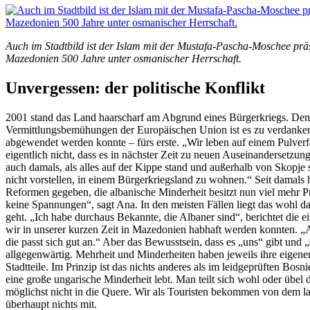
Auch im Stadtbild ist der Islam mit der Mustafa-Pascha-Moschee prä
Mazedonien 500 Jahre unter osmanischer Herrschaft.
Unvergessen: der politische Konflikt
2001 stand das Land haarscharf am Abgrund eines Bürgerkriegs. Den
Vermittlungsbemühungen der Europäischen Union ist es zu verdanken
abgewendet werden konnte – fürs erste. „Wir leben auf einem Pulverf
eigentlich nicht, dass es in nächster Zeit zu neuen Auseinandersetzu
auch damals, als alles auf der Kippe stand und außerhalb von Skopje
nicht vorstellen, in einem Bürgerkriegsland zu wohnen.“ Seit damals 
Reformen gegeben, die albanische Minderheit besitzt nun viel mehr Pri
keine Spannungen“, sagt Ana. In den meisten Fällen liegt das wohl 
geht. „Ich habe durchaus Bekannte, die Albaner sind“, berichtet die e
wir in unserer kurzen Zeit in Mazedonien habhaft werden konnten. „A
die passt sich gut an.“ Aber das Bewusstsein, dass es „uns“ gibt und „
allgegenwärtig. Mehrheit und Minderheiten haben jeweils ihre eigene
Stadtteile. Im Prinzip ist das nichts anderes als im leidgeprüften Bo
eine große ungarische Minderheit lebt. Man teilt sich wohl oder üb
möglichst nicht in die Quere. Wir als Touristen bekommen von dem lat
überhaupt nichts mit.