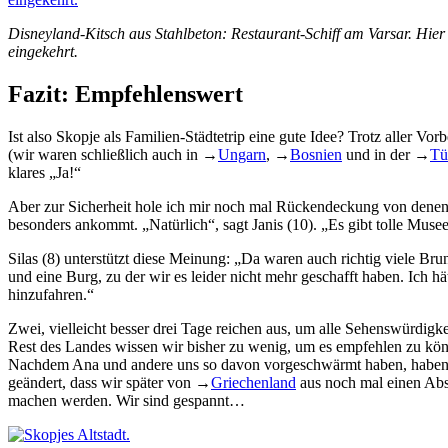
Disneyland-Kitsch aus Stahlbeton: Restaurant-Schiff am Varsar. Hier s
eingekehrt.
Fazit: Empfehlenswert
Ist also Skopje als Familien-Städtetrip eine gute Idee? Trotz aller Vo
(wir waren schließlich auch in
→
Ungarn
,
→
Bosnien
und in der
→
Tü
klares „Ja!“
Aber zur Sicherheit hole ich mir noch mal Rückendeckung von denen, 
besonders ankommt. „Natürlich“, sagt Janis (10). „Es gibt tolle Muse
Silas (8) unterstützt diese Meinung: „Da waren auch richtig viele Br
und eine Burg, zu der wir es leider nicht mehr geschafft haben. Ich h
hinzufahren.“
Zwei, vielleicht besser drei Tage reichen aus, um alle Sehenswürdig
Rest des Landes wissen wir bisher zu wenig, um es empfehlen zu kön
Nachdem Ana und andere uns so davon vorgeschwärmt haben, haben 
geändert, dass wir später von
→
Griechenland
aus noch mal einen Ab
machen werden. Wir sind gespannt…