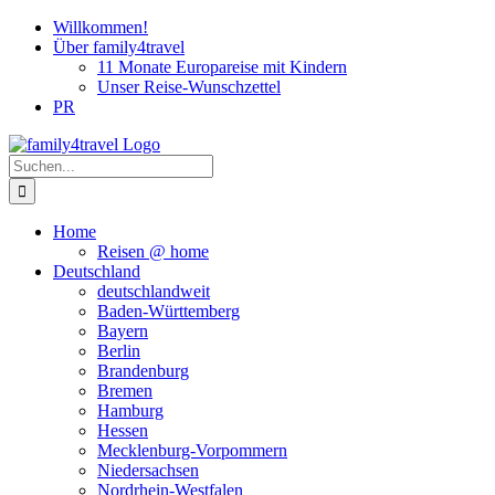
Zum
Willkommen!
Inhalt
Über family4travel
springen
11 Monate Europareise mit Kindern
Unser Reise-Wunschzettel
PR
instagram
facebook
pinterest
Suche
nach:
Home
Reisen @ home
Deutschland
deutschlandweit
Baden-Württemberg
Bayern
Berlin
Brandenburg
Bremen
Hamburg
Hessen
Mecklenburg-Vorpommern
Niedersachsen
Nordrhein-Westfalen