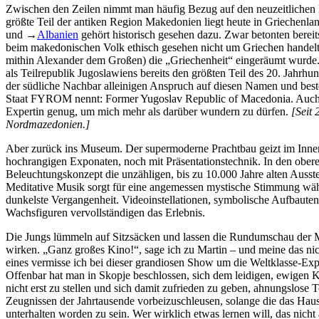
Zwischen den Zeilen nimmt man häufig Bezug auf den neuzeitlichen 
größte Teil der antiken Region Makedonien liegt heute in Griechenla
und
→
Albanien
gehört historisch gesehen dazu. Zwar betonten bereits
beim makedonischen Volk ethisch gesehen nicht um Griechen handel
mithin Alexander dem Großen) die „Griechenheit“ eingeräumt wurde
als Teilrepublik Jugoslawiens bereits den größten Teil des 20. Jahrhu
der südliche Nachbar alleinigen Anspruch auf diesen Namen und beste
Staat FYROM nennt: Former Yugoslav Republic of Macedonia. Auch in
Expertin genug, um mich mehr als darüber wundern zu dürfen.
[Seit 
Nordmazedonien.]
Aber zurück ins Museum. Der supermoderne Prachtbau geizt im Inner
hochrangigen Exponaten, noch mit Präsentationstechnik. In den obere
Beleuchtungskonzept die unzähligen, bis zu 10.000 Jahre alten Ausste
Meditative Musik sorgt für eine angemessen mystische Stimmung währ
dunkelste Vergangenheit. Videoinstellationen, symbolische Aufbauten
Wachsfiguren vervollständigen das Erlebnis.
Die Jungs lümmeln auf Sitzsäcken und lassen die Rundumschau der M
wirken. „Ganz großes Kino!“, sage ich zu Martin – und meine das nich
eines vermisse ich bei dieser grandiosen Show um die Weltklasse-Exp
Offenbar hat man in Skopje beschlossen, sich dem leidigen, ewigen
nicht erst zu stellen und sich damit zufrieden zu geben, ahnungslose T
Zeugnissen der Jahrtausende vorbeizuschleusen, solange die das Haus
unterhalten worden zu sein. Wer wirklich etwas lernen will, das nicht