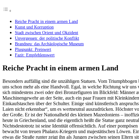
Reiche Pracht in einem armen Land
Kunst und Korruption
Stadt zwischen Orient und Okzident
Unvergessen: der politische Konflikt
Brandneu: das Archäologische Museum
Pluspunkt: Preiswert
Fazit: Empfehlenswert
Reiche Pracht in einem armen Land
Besonders auffällig sind die unzähligen Statuen. Vom Triumphbogen
uns schon mehr als eine Handvoll. Egal, in welche Richtung wir uns 
sich mindestens zwei oder drei Bronzefiguren im Blickfeld: Männer a
Maschinengewehr an der Seite, auch ein paar Frauen mit Kleinkinde
Einkaufstaschen über der Schulter. Einige sind künstlerisch anspruchsv
Laien nicht erkennbar“, um es wertneutral auszudrücken. Höchster von
der Große. Er ist der Nationalheld des kleinen Mazedoniens – inoffizie
heute in Griechenland, und die eigentlich heißt die Statue ganz neutr
Nichtsdestotrotz ist seine Identität offensichtlich. Auf einer pompösen
bewacht von treuen Phalanx-Kriegern und majestätischen Löwen. Ei
etwas die Straße runter zeigt ihn als Jungen zwischen seinen Eltern sit