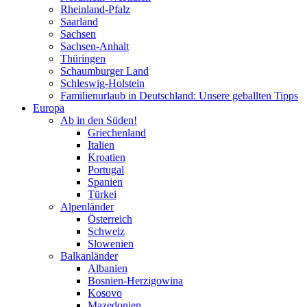
Rheinland-Pfalz
Saarland
Sachsen
Sachsen-Anhalt
Thüringen
Schaumburger Land
Schleswig-Holstein
Familienurlaub in Deutschland: Unsere geballten Tipps
Europa
Ab in den Süden!
Griechenland
Italien
Kroatien
Portugal
Spanien
Türkei
Alpenländer
Österreich
Schweiz
Slowenien
Balkanländer
Albanien
Bosnien-Herzigowina
Kosovo
Mazedonien