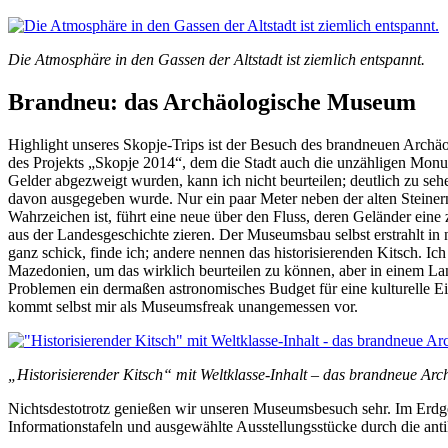
Die Atmosphäre in den Gassen der Altstadt ist ziemlich entspannt.
Brandneu: das Archäologische Museum
Highlight unseres Skopje-Trips ist der Besuch des brandneuen Archäo
des Projekts „Skopje 2014“, dem die Stadt auch die unzähligen Mon
Gelder abgezweigt wurden, kann ich nicht beurteilen; deutlich zu sehe
davon ausgegeben wurde. Nur ein paar Meter neben der alten Steiner
Wahrzeichen ist, führt eine neue über den Fluss, deren Geländer eine 
aus der Landesgeschichte zieren. Der Museumsbau selbst erstrahlt in n
ganz schick, finde ich; andere nennen das historisierenden Kitsch. Ic
Mazedonien, um das wirklich beurteilen zu können, aber in einem Lan
Problemen ein dermaßen astronomisches Budget für eine kulturelle E
kommt selbst mir als Museumsfreak unangemessen vor.
„Historisierender Kitsch“ mit Weltklasse-Inhalt – das brandneue Ar
Nichtsdestotrotz genießen wir unseren Museumsbesuch sehr. Im Erdg
Informationstafeln und ausgewählte Ausstellungsstücke durch die ant