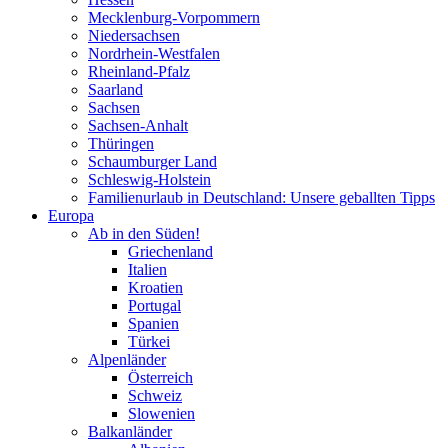
Mecklenburg-Vorpommern
Niedersachsen
Nordrhein-Westfalen
Rheinland-Pfalz
Saarland
Sachsen
Sachsen-Anhalt
Thüringen
Schaumburger Land
Schleswig-Holstein
Familienurlaub in Deutschland: Unsere geballten Tipps
Europa
Ab in den Süden!
Griechenland
Italien
Kroatien
Portugal
Spanien
Türkei
Alpenländer
Österreich
Schweiz
Slowenien
Balkanländer