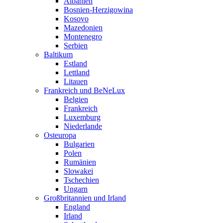
Albanien
Bosnien-Herzigowina
Kosovo
Mazedonien
Montenegro
Serbien
Baltikum
Estland
Lettland
Litauen
Frankreich und BeNeLux
Belgien
Frankreich
Luxemburg
Niederlande
Osteuropa
Bulgarien
Polen
Rumänien
Slowakei
Tschechien
Ungarn
Großbritannien und Irland
England
Irland