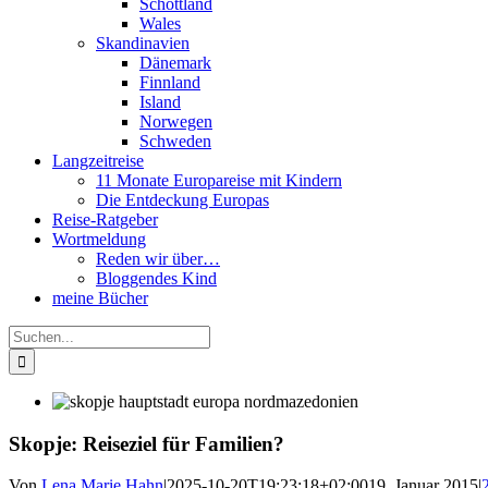
Schottland
Wales
Skandinavien
Dänemark
Finnland
Island
Norwegen
Schweden
Langzeitreise
11 Monate Europareise mit Kindern
Die Entdeckung Europas
Reise-Ratgeber
Wortmeldung
Reden wir über…
Bloggendes Kind
meine Bücher
Suche
nach:
Skopje: Reiseziel für Familien?
Von
Lena Marie Hahn
|
2025-10-20T19:23:18+02:00
19. Januar 2015
|