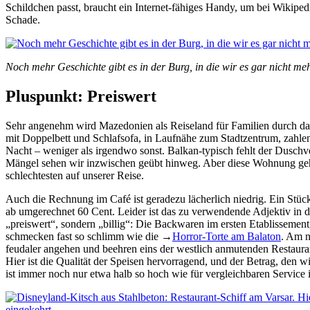
Schildchen passt, braucht ein Internet-fähiges Handy, um bei Wikipe
Schade.
Noch mehr Geschichte gibt es in der Burg, in die wir es gar nicht me
Pluspunkt: Preiswert
Sehr angenehm wird Mazedonien als Reiseland für Familien durch das
mit Doppelbett und Schlafsofa, in Laufnähe zum Stadtzentrum, zahle
Nacht – weniger als irgendwo sonst. Balkan-typisch fehlt der Duschv
Mängel sehen wir inzwischen geübt hinweg. Aber diese Wohnung gehör
schlechtesten auf unserer Reise.
Auch die Rechnung im Café ist geradezu lächerlich niedrig. Ein Stüc
ab umgerechnet 60 Cent. Leider ist das zu verwendende Adjektiv in
„preiswert“, sondern „billig“: Die Backwaren im ersten Etablissement,
schmecken fast so schlimm wie die
→
Horror-Torte am Balaton
. Am n
feudaler angehen und beehren eins der westlich anmutenden Restaurant
Hier ist die Qualität der Speisen hervorragend, und der Betrag, den w
ist immer noch nur etwa halb so hoch wie für vergleichbaren Service 