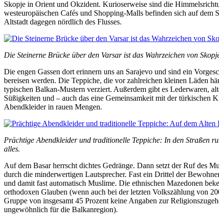
Skopje in Orient und Okzident. Kurioserweise sind die Himmelsrichtu
westeuropäischen Cafés und Shopping-Malls befinden sich auf dem S
Altstadt dagegen nördlich des Flusses.
Die Steinerne Brücke über den Varsar ist das Wahrzeichen von Skopj
Die engen Gassen dort erinnern uns an Sarajevo und sind ein Vorgesc
bereisen werden. Die Teppiche, die vor zahlreichen kleinen Läden hä
typischen Balkan-Mustern verziert. Außerdem gibt es Lederwaren, alt
Süßigkeiten und – auch das eine Gemeinsamkeit mit der türkischen K
Abendkleider in rauen Mengen.
Prächtige Abendkleider und traditionelle Teppiche: In den Straßen r
alles.
Auf dem Basar herrscht dichtes Gedränge. Dann setzt der Ruf des Mu
durch die minderwertigen Lautsprecher. Fast ein Drittel der Bewohn
und damit fast automatisch Muslime. Die ethnischen Mazedonen beke
orthodoxen Glauben (wenn auch bei der letzten Volkszählung von 2
Gruppe von insgesamt 45 Prozent keine Angaben zur Religionszugehö
ungewöhnlich für die Balkanregion).