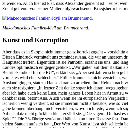
zuwenden. Auch hier ist klar, dass Alexander gemeint ist – selbst wenn
Zucht getrennt von seiner Mutter aufgewachsenen Kriegsherrn historisc
Makedonisches Familen-Idyll am Brunnenrand.
Kunst und Korruption
Aber dass es in Skopje nicht immer ganz korrekt zugeht – vorsichtig a
Diesen Eindruck vermittelt uns zumindest Ana, die wir an unserem dr
Hauptstadt treffen. Eigentlich ist sie Patriotin, erzählt sie uns, und lan
Landes optimistisch entgegengeblickt. „Wir galten auf dem Balkan als
Beitrittskandidat für die EU“, erklärt sie. „Aber seit Jahren schon ge
vorne, es wird eher schlechter.“ Früher konnte sie nicht verstehen, 
Ausland gingen, statt zu Hause daran zu arbeiten, ihre Heimat nach vo
auch sie resigniert. „In letzter Zeit denke sogar ich daran, wegzugeh
aber ich habe auch keine Lust, mein ganzes Leben hier in Armut zu v
dankbar sein, betont Ana. Auch wenn sie im europäischen Vergleich in
lächerlich wenig verdient, ist sie immerhin nicht arbeitslos, wie so v
„Die können überhaupt nicht verstehen, wovon ich rede, wenn ich sa
Arbeitsplatz nicht glücklich bin“, erzählt sie. „Die sagen: ‚Du hast es 
Spiel!’“ Die 35-Jährige seufzt und hält sich an ihrer Teetasse fest. Dan
vielen Statuen auf sich hat: „Der Wert von Kunst lässt sich schlecht b