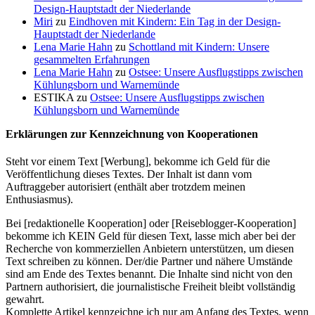
Design-Hauptstadt der Niederlande
Miri
zu
Eindhoven mit Kindern: Ein Tag in der Design-
Hauptstadt der Niederlande
Lena Marie Hahn
zu
Schottland mit Kindern: Unsere
gesammelten Erfahrungen
Lena Marie Hahn
zu
Ostsee: Unsere Ausflugstipps zwischen
Kühlungsborn und Warnemünde
ESTIKA
zu
Ostsee: Unsere Ausflugstipps zwischen
Kühlungsborn und Warnemünde
Erklärungen zur Kennzeichnung von Kooperationen
Steht vor einem Text [Werbung], bekomme ich Geld für die
Veröffentlichung dieses Textes. Der Inhalt ist dann vom
Auftraggeber autorisiert (enthält aber trotzdem meinen
Enthusiasmus).
Bei [redaktionelle Kooperation] oder [Reiseblogger-Kooperation]
bekomme ich KEIN Geld für diesen Text, lasse mich aber bei der
Recherche von kommerziellen Anbietern unterstützen, um diesen
Text schreiben zu können. Der/die Partner und nähere Umstände
sind am Ende des Textes benannt. Die Inhalte sind nicht von den
Partnern authorisiert, die journalistische Freiheit bleibt vollständig
gewahrt.
Komplette Artikel kennzeichne ich nur am Anfang des Textes, wenn