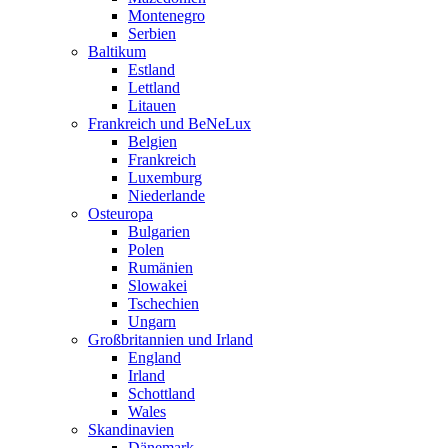
Montenegro
Serbien
Baltikum
Estland
Lettland
Litauen
Frankreich und BeNeLux
Belgien
Frankreich
Luxemburg
Niederlande
Osteuropa
Bulgarien
Polen
Rumänien
Slowakei
Tschechien
Ungarn
Großbritannien und Irland
England
Irland
Schottland
Wales
Skandinavien
Dänemark