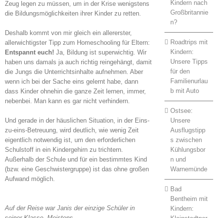
Kindern nach
Zeug legen zu müssen, um in der Krise wenigstens
Großbritannie
die Bildungsmöglichkeiten ihrer Kinder zu retten.
n?
Deshalb kommt von mir gleich ein allererster,
Roadtrips mit
allerwichtigster Tipp zum Homeschooling für Eltern:
Kindern:
Entspannt euch!
Ja, Bildung ist superwichtig. Wir
Unsere Tipps
haben uns damals ja auch richtig reingehängt, damit
für den
die Jungs die Unterrichtsinhalte aufnehmen. Aber
Familienurlau
wenn ich bei der Sache eins gelernt habe, dann
b mit Auto
dass Kinder ohnehin die ganze Zeit lernen, immer,
nebenbei. Man kann es gar nicht verhindern.
Ostsee:
Unsere
Und gerade in der häuslichen Situation, in der Eins-
Ausflugstipp
zu-eins-Betreuung, wird deutlich, wie wenig Zeit
s zwischen
eigentlich notwendig ist, um den erforderlichen
Kühlungsbor
Schulstoff in ein Kindergehirn zu trichtern.
n und
Außerhalb der Schule und für ein bestimmtes Kind
Warnemünde
(bzw. eine Geschwistergruppe) ist das ohne großen
Aufwand möglich.
Bad
Bentheim mit
Auf der Reise war Janis der einzige Schüler in
Kindern:
seiner Klasse. Meistens.