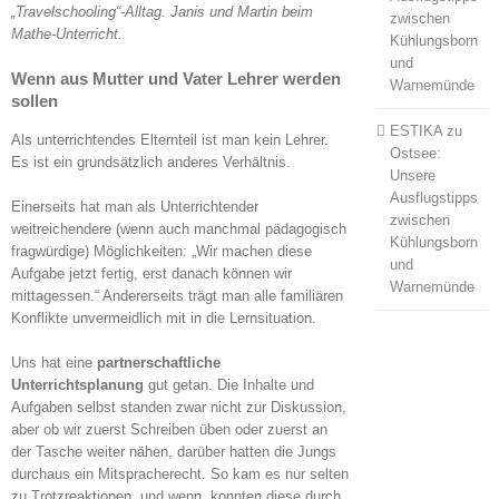
„Travelschooling“-Alltag. Janis und Martin beim
zwischen
Mathe-Unterricht.
Kühlungsborn
und
Wenn aus Mutter und Vater Lehrer werden
Warnemünde
sollen
ESTIKA
zu
Als unterrichtendes Elternteil ist man kein Lehrer.
Ostsee:
Es ist ein grundsätzlich anderes Verhältnis.
Unsere
Ausflugstipps
Einerseits hat man als Unterrichtender
zwischen
weitreichendere (wenn auch manchmal pädagogisch
Kühlungsborn
fragwürdige) Möglichkeiten: „Wir machen diese
und
Aufgabe jetzt fertig, erst danach können wir
Warnemünde
mittagessen.“ Andererseits trägt man alle familiären
Konflikte unvermeidlich mit in die Lernsituation.
Uns hat eine
partnerschaftliche
Unterrichtsplanung
gut getan. Die Inhalte und
Aufgaben selbst standen zwar nicht zur Diskussion,
aber ob wir zuerst Schreiben üben oder zuerst an
der Tasche weiter nähen, darüber hatten die Jungs
durchaus ein Mitspracherecht. So kam es nur selten
zu Trotzreaktionen, und wenn, konnten diese durch