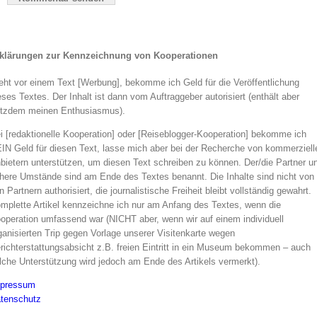
klärungen zur Kennzeichnung von Kooperationen
eht vor einem Text [Werbung], bekomme ich Geld für die Veröffentlichung
eses Textes. Der Inhalt ist dann vom Auftraggeber autorisiert (enthält aber
otzdem meinen Enthusiasmus).
i [redaktionelle Kooperation] oder [Reiseblogger-Kooperation] bekomme ich
IN Geld für diesen Text, lasse mich aber bei der Recherche von kommerziell
bietern unterstützen, um diesen Text schreiben zu können. Der/die Partner u
here Umstände sind am Ende des Textes benannt. Die Inhalte sind nicht von
n Partnern authorisiert, die journalistische Freiheit bleibt vollständig gewahrt.
mplette Artikel kennzeichne ich nur am Anfang des Textes, wenn die
operation umfassend war (NICHT aber, wenn wir auf einem individuell
ganisierten Trip gegen Vorlage unserer Visitenkarte wegen
richterstattungsabsicht z.B. freien Eintritt in ein Museum bekommen – auch
lche Unterstützung wird jedoch am Ende des Artikels vermerkt).
pressum
tenschutz