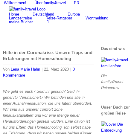
Zum
Willkommen!
Über family4travel
PR
Suche
Inhalt
nach:
Home
Deutschland
Europa
springen
Langzeitreise
Reise-Ratgeber
Wortmeldung
meine Bücher
Das sind wir:
Hilfe in der Coronakrise: Unsere Tipps und
Erfahrungen mit Homeschooling
Von
Lena Marie Hahn
|
22. März 2020
|
0
Kommentare
Die
family4travel-
Reisecrew.
Wie geht es euch? Seid ihr gesund? Seid ihr
genervt? Verunsichert? Wir befinden uns alle in
einer Ausnahmesituation, die uns latent überfordert.
Unser Buch zur
Wir sind aus unserer comfort zone
großen Reise
hinauskatapultiert und vor eine Menge neuer
Herausforderungen gestellt worden. Eine davon ist
für uns Eltern das Homeschooling. Ich selbst habe
da Erfahrung, denn wir haben unsere beiden Kinder