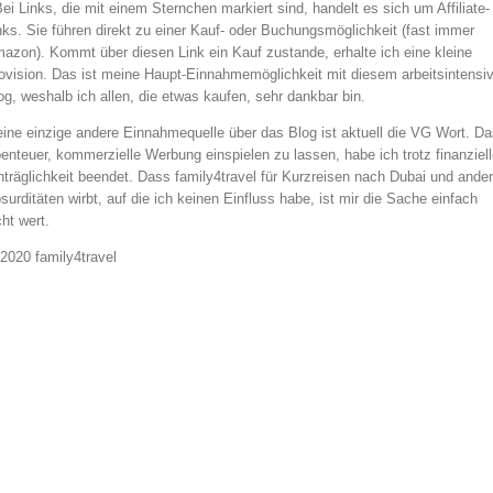
Bei Links, die mit einem Sternchen markiert sind, handelt es sich um Affiliate-
nks. Sie führen direkt zu einer Kauf- oder Buchungsmöglichkeit (fast immer
azon). Kommt über diesen Link ein Kauf zustande, erhalte ich eine kleine
ovision. Das ist meine Haupt-Einnahmemöglichkeit mit diesem arbeitsintensi
og, weshalb ich allen, die etwas kaufen, sehr dankbar bin.
ine einzige andere Einnahmequelle über das Blog ist aktuell die VG Wort. Da
enteuer, kommerzielle Werbung einspielen zu lassen, habe ich trotz finanziell
nträglichkeit beendet. Dass family4travel für Kurzreisen nach Dubai und ande
surditäten wirbt, auf die ich keinen Einfluss habe, ist mir die Sache einfach
cht wert.
2020 family4travel
instagram
facebook
pinterest