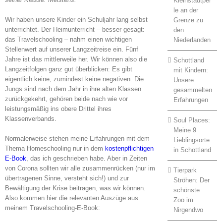
Kleinstadtper
le an der
Wir haben unsere Kinder ein Schuljahr lang selbst
Grenze zu
unterrichtet. Der Heimunterricht – besser gesagt:
den
das Travelschooling – nahm einen wichtigen
Niederlanden
Stellenwert auf unserer Langzeitreise ein. Fünf
Jahre ist das mittlerweile her. Wir können also die
Schottland
Langzeitfolgen ganz gut überblicken: Es gibt
mit Kindern:
eigentlich keine, zumindest keine negativen. Die
Unsere
Jungs sind nach dem Jahr in ihre alten Klassen
gesammelten
zurückgekehrt, gehören beide nach wie vor
Erfahrungen
leistungsmäßig ins obere Drittel ihres
Klassenverbands.
Soul Places:
Meine 9
Normalerweise stehen meine Erfahrungen mit dem
Lieblingsorte
Thema Homeschooling nur in dem
kostenpflichtigen
in Schottland
E-Book
, das ich geschrieben habe. Aber in Zeiten
von Corona sollten wir alle zusammenrücken (nur im
Tierpark
übertragenen Sinne, versteht sich!) und zur
Ströhen: Der
Bewältigung der Krise beitragen, was wir können.
schönste
Also kommen hier die relevanten Auszüge aus
Zoo im
meinem Travelschooling-E-Book:
Nirgendwo