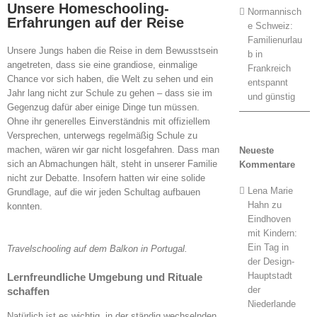
Unsere Homeschooling-
Normannisch
Erfahrungen auf der Reise
e Schweiz:
Familienurlau
Unsere Jungs haben die Reise in dem Bewusstsein
b in
angetreten, dass sie eine grandiose, einmalige
Frankreich
Chance vor sich haben, die Welt zu sehen und ein
entspannt
Jahr lang nicht zur Schule zu gehen – dass sie im
und günstig
Gegenzug dafür aber einige Dinge tun müssen.
Ohne ihr generelles Einverständnis mit offiziellem
Versprechen, unterwegs regelmäßig Schule zu
machen, wären wir gar nicht losgefahren. Dass man
Neueste
sich an Abmachungen hält, steht in unserer Familie
Kommentare
nicht zur Debatte. Insofern hatten wir eine solide
Lena Marie
Grundlage, auf die wir jeden Schultag aufbauen
Hahn
zu
konnten.
Eindhoven
mit Kindern:
Ein Tag in
Travelschooling auf dem Balkon in Portugal.
der Design-
Hauptstadt
Lernfreundliche Umgebung und Rituale
der
schaffen
Niederlande
Natürlich ist es wichtig, in der ständig wechselnden