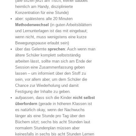
(alle sitzen jetzt am Tisch, keiner daddelt
heimlich am Handy, disziplinierte
Konzentration für eine Stunde)
aber: spätestens alle 20 Minuten
Methodenwechsel
(in guten Arbeitsblättern
und Lernunterlagen ist das mit eingebaut;
wenn nicht, muss wenigstens eine kurze
Bewegungspause erlaubt sein)
über das Gelernte
sprechen
: Auch wenn man
ältere Schüler komplett selbstständig
arbeiten lässt, sollte man sich am Ende der
Session eine Zusammenfassung geben
lassen – um informiert über den Stoff zu
sein, vor allem aber, um dem Schüler die
Chance zur Wiederholung und damit
Festigung der Inhalte zu geben.
aufpassen, dass sich die Kinder
nicht selbst
überfordern
(gerade in höheren Klassen ist
es natürlich okay, wenn der Nachwuchs
länger als eine Stunde pro Tag über den
Büchern sitzt; sechs bis acht Stunden laut
normalem Stundenplan müssen aber
keinesfalls in sechs bis acht Stunden Lernen