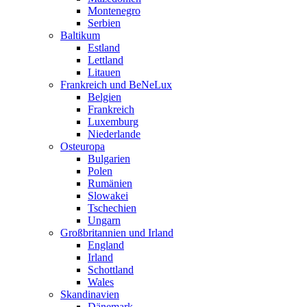
Montenegro
Serbien
Baltikum
Estland
Lettland
Litauen
Frankreich und BeNeLux
Belgien
Frankreich
Luxemburg
Niederlande
Osteuropa
Bulgarien
Polen
Rumänien
Slowakei
Tschechien
Ungarn
Großbritannien und Irland
England
Irland
Schottland
Wales
Skandinavien
Dänemark