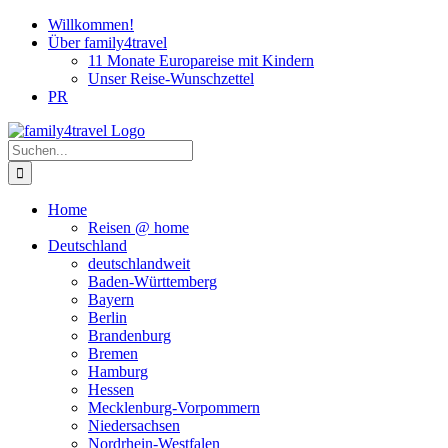
Zum
Willkommen!
Inhalt
Über family4travel
springen
11 Monate Europareise mit Kindern
Unser Reise-Wunschzettel
PR
instagram
facebook
pinterest
Suche
nach:
Home
Reisen @ home
Deutschland
deutschlandweit
Baden-Württemberg
Bayern
Berlin
Brandenburg
Bremen
Hamburg
Hessen
Mecklenburg-Vorpommern
Niedersachsen
Nordrhein-Westfalen