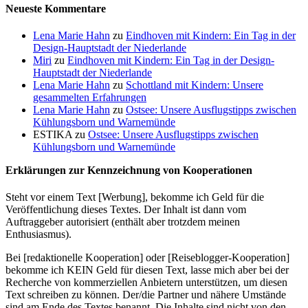
Neueste Kommentare
Lena Marie Hahn
zu
Eindhoven mit Kindern: Ein Tag in der
Design-Hauptstadt der Niederlande
Miri
zu
Eindhoven mit Kindern: Ein Tag in der Design-
Hauptstadt der Niederlande
Lena Marie Hahn
zu
Schottland mit Kindern: Unsere
gesammelten Erfahrungen
Lena Marie Hahn
zu
Ostsee: Unsere Ausflugstipps zwischen
Kühlungsborn und Warnemünde
ESTIKA
zu
Ostsee: Unsere Ausflugstipps zwischen
Kühlungsborn und Warnemünde
Erklärungen zur Kennzeichnung von Kooperationen
Steht vor einem Text [Werbung], bekomme ich Geld für die
Veröffentlichung dieses Textes. Der Inhalt ist dann vom
Auftraggeber autorisiert (enthält aber trotzdem meinen
Enthusiasmus).
Bei [redaktionelle Kooperation] oder [Reiseblogger-Kooperation]
bekomme ich KEIN Geld für diesen Text, lasse mich aber bei der
Recherche von kommerziellen Anbietern unterstützen, um diesen
Text schreiben zu können. Der/die Partner und nähere Umstände
sind am Ende des Textes benannt. Die Inhalte sind nicht von den