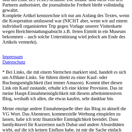
Partnern authorisiert, die journalistische Freiheit bleibt vollständig
gewahrt.
Komplette Artikel kennzeichne ich nur am Anfang des Textes, wenn
die Kooperation umfassend war (NICHT aber, wenn wir auf einem
individuell organisierten Trip gegen Vorlage unserer Visitenkarte
wegen Berichterstattungsabsicht z.B. freien Eintritt in ein Museum
bekommen – auch solche Unterstützung wird jedoch am Ende des
Artikels vermerkt).
Impressum
Datenschutz
* Bei Links, die mit einem Sternchen markiert sind, handelt es sich
um Affiliate-Links. Sie führen direkt zu einer Kauf- oder
Buchungsmöglichkeit (fast immer Amazon). Kommt über diesen
Link ein Kauf zustande, erhalte ich eine kleine Provision. Das ist
meine Haupt-Einnahmemöglichkeit mit diesem arbeitsintensiven
Blog, weshalb ich allen, die etwas kaufen, sehr dankbar bin.
Meine einzige andere Einnahmequelle über das Blog ist aktuell die
VG Wort. Das Abenteuer, kommerzielle Werbung einspielen zu
lassen, habe ich trotz finanzieller Einträglichkeit beendet. Dass
family4travel für Kurzreisen nach Dubai und andere Absurditäten
wirbt, auf die ich keinen Einfluss habe, ist mir die Sache einfach