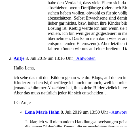
habe den Verdacht, dass viele Eltern sich da
abschieben, wenn Dreijährige (oder auch Sieb
stehen haben wollen, obwohl es für sie völl
abzuschätzen. Selbst Erwachsene sind damit 
lieber gar nichts, bzw. halten ihre Kinder bil
Lösung ist. Kiebig werde ich nur, wenn sie
wollen. Ich bin weniger angstgesteuert in 
übernehmen. Das kann man dann wieder arroga
entsprechenden Elternszene). Aber letztlich 
Jahren können wir uns auf einer breiteren Dat
Antje
8. Juli 2019 um 13:16 Uhr
- Antworten
Hallo Lena,
ich sehe das mit den Bildern genau wie du. Blogs, auf denen i
Kinder zu sehen ist, überfliege ich auch nur noch, weil ich mi
jemand schlimmer Absichten hat, ihn solche Bilder vielleicht er
Aber das muss natürlich jeder für sich entscheiden…
LG Antje
Lena Marie Hahn
8. Juli 2019 um 13:50 Uhr
- Antwort
Ja klar, ich will niemandem Handlungsanweisungen geben 
die ganze Pädophilie-Szene, die es erschütternderweise n