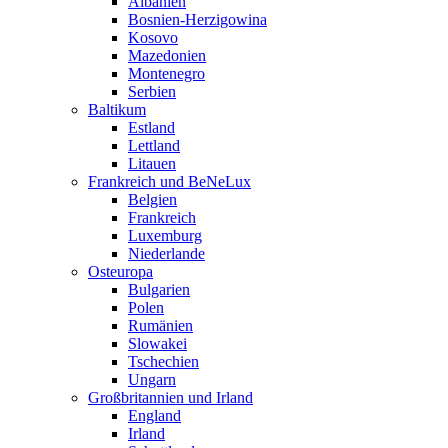
Albanien
Bosnien-Herzigowina
Kosovo
Mazedonien
Montenegro
Serbien
Baltikum
Estland
Lettland
Litauen
Frankreich und BeNeLux
Belgien
Frankreich
Luxemburg
Niederlande
Osteuropa
Bulgarien
Polen
Rumänien
Slowakei
Tschechien
Ungarn
Großbritannien und Irland
England
Irland