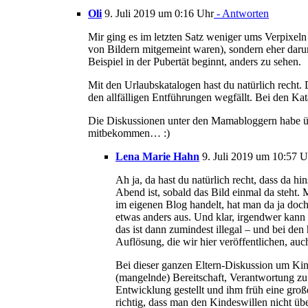
Oli
9. Juli 2019 um 0:16 Uhr
- Antworten
Mir ging es im letzten Satz weniger ums Verpixel
von Bildern mitgemeint waren), sondern eher daru
Beispiel in der Pubertät beginnt, anders zu sehen.
Mit den Urlaubskatalogen hast du natürlich recht
den allfälligen Entführungen wegfällt. Bei den K
Die Diskussionen unter den Mamabloggern habe übr
mitbekommen… :)
Lena Marie Hahn
9. Juli 2019 um 10:57 U
Ah ja, da hast du natürlich recht, dass da hi
Abend ist, sobald das Bild einmal da steht. 
im eigenen Blog handelt, hat man da ja doch
etwas anders aus. Und klar, irgendwer kann
das ist dann zumindest illegal – und bei de
Auflösung, die wir hier veröffentlichen, auc
Bei dieser ganzen Eltern-Diskussion um Kin
(mangelnde) Bereitschaft, Verantwortung zu
Entwicklung gestellt und ihm früh eine gro
richtig, dass man den Kindeswillen nicht ü