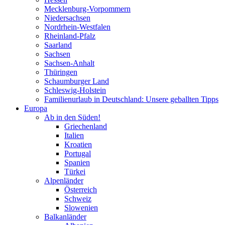
Mecklenburg-Vorpommern
Niedersachsen
Nordrhein-Westfalen
Rheinland-Pfalz
Saarland
Sachsen
Sachsen-Anhalt
Thüringen
Schaumburger Land
Schleswig-Holstein
Familienurlaub in Deutschland: Unsere geballten Tipps
Europa
Ab in den Süden!
Griechenland
Italien
Kroatien
Portugal
Spanien
Türkei
Alpenländer
Österreich
Schweiz
Slowenien
Balkanländer