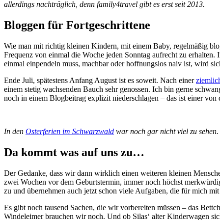
allerdings nachträglich, denn family4travel gibt es erst seit 2013.
Bloggen für Fortgeschrittene
Wie man mit richtig kleinen Kindern, mit einem Baby, regelmäßig blog
Frequenz von einmal die Woche jeden Sonntag aufrecht zu erhalten. In
einmal einpendeln muss, machbar oder hoffnungslos naiv ist, wird sic
Ende Juli, spätestens Anfang August ist es soweit. Nach einer
ziemlic
einem stetig wachsenden Bauch sehr genossen. Ich bin gerne schwanger
noch in einem Blogbeitrag explizit niederschlagen – das ist einer von 
In den
Osterferien im Schwarzwald
war noch gar nicht viel zu sehen.
Da kommt was auf uns zu…
Der Gedanke, dass wir dann wirklich einen weiteren kleinen Menschen 
zwei Wochen vor dem Geburtstermin, immer noch höchst merkwürdig a
zu und übernehmen auch jetzt schon viele Aufgaben, die für mich m
Es gibt noch tausend Sachen, die wir vorbereiten müssen – das Bettch
Windeleimer brauchen wir noch. Und ob Silas‘ alter Kinderwagen sich 