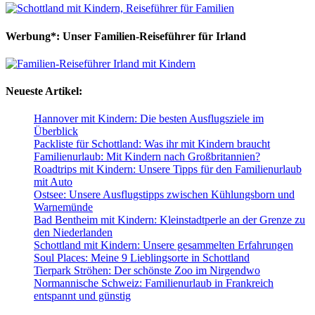
Werbung*: Unser Familien-Reiseführer für Irland
Neueste Artikel:
Hannover mit Kindern: Die besten Ausflugsziele im
Überblick
Packliste für Schottland: Was ihr mit Kindern braucht
Familienurlaub: Mit Kindern nach Großbritannien?
Roadtrips mit Kindern: Unsere Tipps für den Familienurlaub
mit Auto
Ostsee: Unsere Ausflugstipps zwischen Kühlungsborn und
Warnemünde
Bad Bentheim mit Kindern: Kleinstadtperle an der Grenze zu
den Niederlanden
Schottland mit Kindern: Unsere gesammelten Erfahrungen
Soul Places: Meine 9 Lieblingsorte in Schottland
Tierpark Ströhen: Der schönste Zoo im Nirgendwo
Normannische Schweiz: Familienurlaub in Frankreich
entspannt und günstig