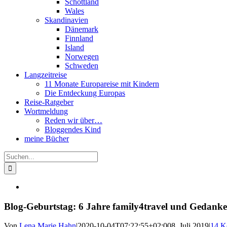
Schottland
Wales
Skandinavien
Dänemark
Finnland
Island
Norwegen
Schweden
Langzeitreise
11 Monate Europareise mit Kindern
Die Entdeckung Europas
Reise-Ratgeber
Wortmeldung
Reden wir über…
Bloggendes Kind
meine Bücher
Suche
nach:
Blog-Geburtstag: 6 Jahre family4travel und Gedank
Von
Lena Marie Hahn
|
2020-10-04T07:22:55+02:00
8. Juli 2019
|
14 K