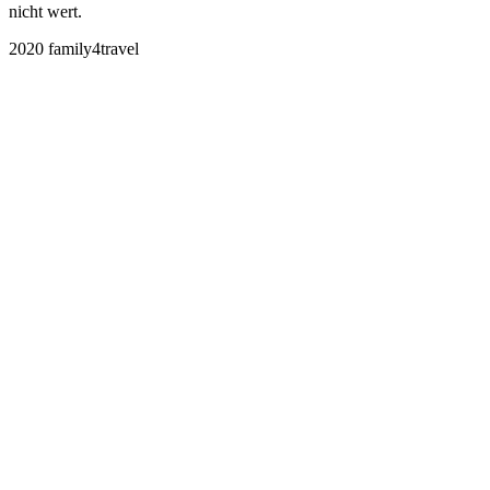
nicht wert.
2020 family4travel
instagram
facebook
pinterest