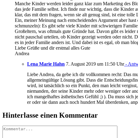
Manche Kinder werden leider ganz klar zum Marketing des Blogs
das jede Familie selbst. Ich finde nur wichtig, dass die Kinder
klar, das mit dem fragen, wenn sie alt genug sind, ist eine toll
Ein, meiner Meinung nach entscheidendes Argument aber hast d
schmunzeln): Es gibt sehr viele Kinder mit schwierigen Familien
Großeltern, was oftmals gute Gründe hat. Davon gibt es leide
nicht pauschal urteilen, ob Kinder gezeigt werden oder nicht. Da
es in jeder Familie anders ist. Und dabei ist es egal, ob man bl
Liebe Grüße und dir erstmal alles Gute
Andrea
Lena Marie Hahn
7. August 2019 um 11:50 Uhr
- Antw
Liebe Andrea, da gebe ich dir vollkommen recht: Das mus
allgemeingültige Lösung gibt. Dass die Entscheidungsfin
wird, ist tatsächlich so ein Punkt, den man leicht vergisst
niemanden, der seine Kinder mehr oder weniger oder ander
ich mangelhaftes ästhetisches Gefühl ;) ). Da muss sich
er oder sie dann auch noch hundert Mal überdenken, anpa
Hinterlasse einen Kommentar
Kommentar