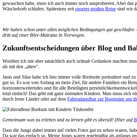
gewaschen habe, muss ich auch immer noch ausprobieren. Aber das p
Wäschekorb schlafen. Spätestens seit
unserer großen Reise
sind wir d
Wir haben schon unter allen möglichen Bedingungen gut geschlafen –
dritt auf einer 80er-Matratze in Norwegen.
Zukunftsentscheidungen über Blog und Ba
Worüber ich mir aber tatsächlich auch zeitnah Gedanken machen muss
als mit den „alten“.
Janis und Silas habe ich hier immer volle Breitseite portraitiert und
gut so. Es war von Anfang an mein Ziel, für andere Familien ein Beisp
horizonterweiterndes und für alle Beteiligten persönlichkeitsentwickel
total einfach! Das geht mit ganz normalen Kindern. Man muss sich ei
durch ferne Länder oder auf dem
Fahrradausflug zur Burgruine um d
Gemeinsam was zu erleben und zu lernen gibt es überall! (Hier auf
B
Dass die Jungs dabei immer auf vielen Fotos gut zu sehen waren, habe
Da war das einfach so. Meine Jungs waren regelmäßig als anfangs unwi