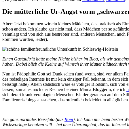
Die mütterliche Ur-Angst vorm „schwarz
Aber: Jetzt bekommen wir ein kleines Mädchen, das praktisch als Ei
schon anders. Ich glaube gar nicht mal, dass Mädchen per se gefährdet
veranlagt und von sich aus bestrebter sind, anderen Menschen, auch F
kommen würden, leider).
Einen Gastauftritt hatte meine Nichte bisher im Blog, als wir gemei
haben. Dabei blieb die Kleine auf Wunsch ihrer Mutter bildtechnisch
Nun ist Pädophilie Gott sei Dank selten (und wenn, sind vor allem Fam
des redseligen Internets ist mir kein einziger Fall bekannt, in dem sic
belästigt hätte). Allein statistisch wäre es völliger Blödsinn, sich v
lassen, zumal es nach der Recherche einer Mama-Bloggerin, die ich
n
sich derart krank veranlagten Menschen Kinder geradezu auf dem Silbe
Familienreiseblogs aussuchen, das ordentlich bekleidet in alltäglichen
Ein ganz normales Reisefoto (aus
Rom
). Ich kann mir beim besten Wi
Wichsvorlage benutzen will – bei dem Überangebot, das im Internet h