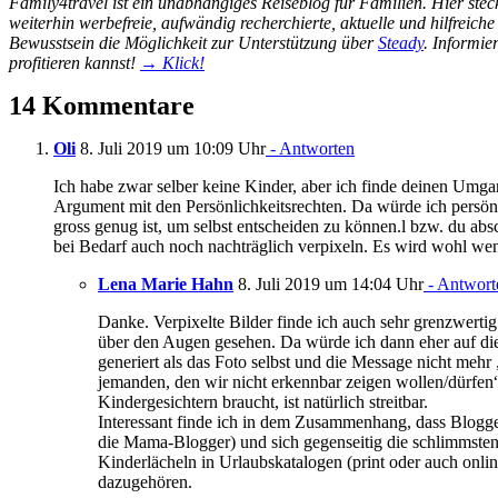
Family4travel ist ein unabhängiges Reiseblog für Familien. Hier st
weiterhin werbefreie, aufwändig recherchierte, aktuelle und hilfreich
Bewusstsein die Möglichkeit zur Unterstützung über
Steady
. Informie
profitieren kannst!
→ Klick!
14 Kommentare
Oli
8. Juli 2019 um 10:09 Uhr
- Antworten
Ich habe zwar selber keine Kinder, aber ich finde deinen Umgan
Argument mit den Persönlichkeitsrechten. Da würde ich persön
gross genug ist, um selbst entscheiden zu können.l bzw. du ab
bei Bedarf auch noch nachträglich verpixeln. Es wird wohl wen
Lena Marie Hahn
8. Juli 2019 um 14:04 Uhr
- Antwort
Danke. Verpixelte Bilder finde ich auch sehr grenzwerti
über den Augen gesehen. Da würde ich dann eher auf d
generiert als das Foto selbst und die Message nicht mehr 
jemanden, den wir nicht erkennbar zeigen wollen/dürfen
Kindergesichtern braucht, ist natürlich streitbar.
Interessant finde ich in dem Zusammenhang, dass Blogger
die Mama-Blogger) und sich gegenseitig die schlimmsten
Kinderlächeln in Urlaubskatalogen (print oder auch online
dazugehören.