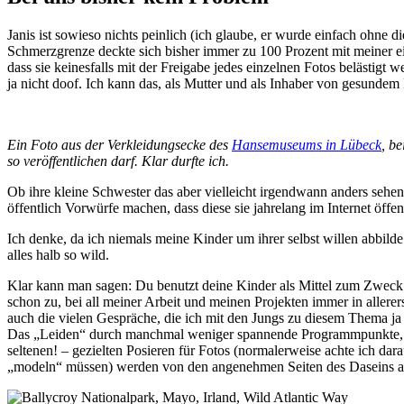
Janis ist sowieso nichts peinlich (ich glaube, er wurde einfach ohne 
Schmerzgrenze deckte sich bisher immer zu 100 Prozent mit meiner e
dass sie keinesfalls mit der Freigabe jedes einzelnen Fotos belästigt 
ja nicht doof. Ich kann das, als Mutter und als Inhaber von gesunde
Ein Foto aus der Verkleidungsecke des
Hansemuseums in Lübeck
, b
so veröffentlichen darf. Klar durfte ich.
Ob ihre kleine Schwester das aber vielleicht irgendwann anders sehen w
öffentlich Vorwürfe machen, dass diese sie jahrelang im Internet öffen
Ich denke, da ich niemals meine Kinder um ihrer selbst willen abbilde
alles halb so wild.
Klar kann man sagen: Du benutzt deine Kinder als Mittel zum Zweck. 
schon zu, bei all meiner Arbeit und meinen Projekten immer in allerer
auch die vielen Gespräche, die ich mit den Jungs zu diesem Thema ja
Das „Leiden“ durch manchmal weniger spannende Programmpunkte, n
seltenen! – gezielten Posieren für Fotos (normalerweise achte ich dar
„modeln“ müssen) werden von den angenehmen Seiten des Daseins al