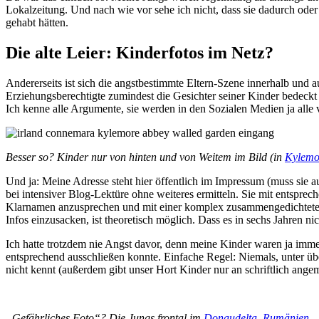
Lokalzeitung. Und nach wie vor sehe ich nicht, dass sie dadurch ode
gehabt hätten.
Die alte Leier: Kinderfotos im Netz?
Andererseits ist sich die angstbestimmte Eltern-Szene innerhalb und a
Erziehungsberechtigte zumindest die Gesichter seiner Kinder bedeckt
Ich kenne alle Argumente, sie werden in den Sozialen Medien ja alle 
Besser so? Kinder nur von hinten und von Weitem im Bild (in
Kylemo
Und ja: Meine Adresse steht hier öffentlich im Impressum (muss sie a
bei intensiver Blog-Lektüre ohne weiteres ermitteln. Sie mit entspre
Klarnamen anzusprechen und mit einer komplex zusammengedichteten 
Infos einzusacken, ist theoretisch möglich. Dass es in sechs Jahren nich
Ich hatte trotzdem nie Angst davor, denn meine Kinder waren ja immer
entsprechend ausschließen konnte. Einfache Regel: Niemals, unter übe
nicht kennt (außerdem gibt unser Hort Kinder nur an schriftlich ange
„Gefährliches Foto“? Die Jungs frontal im
Donaudelta
,
Rumänien
.