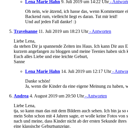
Lena Marie Hahn
9. Juli 2019 um 14:22 Uhr
- Antwort
Oh nein, wie ätzend, ich hasse das, wenn Kommentare e
Backend rum, vielleicht liegt es daran. Tut mir leid!
Und auf jeden Fall danke! :)
Travelsanne
11. Juli 2019 um 18:23 Uhr
- Antworten
Liebe Lena,
da stehen Dir ja spannende Zeiten ins Haus. Ich kann Dir aus Er
kurzem angefangen zu bloggen und meine Teenies haben sich kla
Euch alles Liebe und eine leichte Geburt,
Sanne
Lena Marie Hahn
14. Juli 2019 um 12:17 Uhr
- Antwor
Danke schön!
Ja, wenn die Kinder da eine eigene Meinung zu haben, wü
Andrea
4. August 2019 um 20:50 Uhr
- Antworten
Liebe Lena,
tja, so kann man das mit dem Bildern auch sehen. Ich bin ja so 
mein Sohn schon mit 4 Jahren sagte, er wolle keine Fotos von 
nach und meine, dass Kinder nicht ab der ersten Sekunde ihres 
eine klassische Geburtsanzeige.