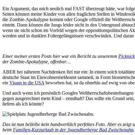
Ein Argument, das mich neulich mal FAST überzeugt hätte, war folge
Seiten können meine Kinder von allen fraglichen Stellen in Windes
die Zombie-Apokalypse kommt oder Google offiziell die Weltherrscha
eintritt. Dann können die Jungs leider nicht in den Untergrund abtau
wenn sie nicht schon im Vorfeld wegen der oppositionspolitischen Akt
werden und in dunklen Foltergefängnissen verschwinden. Und daran bi
Einer meiner ersten Posts hier war ein Bericht zu unseremm
Picknic
der Zombie-Apokalypse, offenbar…
ABER bei näherem Nachdenken fiel mir ein: In einem solch totalitäre
deutsche Staat im Einwohnermeldeamt sammelt, in Form biometrischer
ein
Visum in die USA
beworben hat, ist da ohnehin auf ewig von obe
Und auch wenn ich persönlich Googles Weltherrschaftsbestrebungen f
gegen ausgerechnet mein Kind – ernsthaft? Das sollte ein Grund sein, 
liefern als ich könnte?
Das ist nun beileibe kein handwerklich perfektes Foto. Aber es zeigt
beim
Familien-Kurzurlaub in der Jugendherberge Bad Zwischenahn