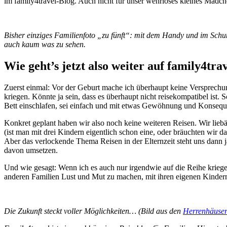
im family4travel-Blog. Auch nicht für unser wehrloses kleines Mädc
Bisher einziges Familienfoto „zu fünft“: mit dem Handy und im Sch
auch kaum was zu sehen.
Wie geht’s jetzt also weiter auf family4tra
Zuerst einmal: Vor der Geburt mache ich überhaupt keine Versprechun
kriegen. Könnte ja sein, dass es überhaupt nicht reisekompatibel ist. 
Bett einschlafen, sei einfach und mit etwas Gewöhnung und Konsequ
Konkret geplant haben wir also noch keine weiteren Reisen. Wir lieb
(ist man mit drei Kindern eigentlich schon eine, oder bräuchten wir 
Aber das verlockende Thema Reisen in der Elternzeit steht uns dann j
davon umsetzen.
Und wie gesagt: Wenn ich es auch nur irgendwie auf die Reihe kriege,
anderen Familien Lust und Mut zu machen, mit ihren eigenen Kinder
Die Zukunft steckt voller Möglichkeiten… (Bild aus den
Herrenhäuser