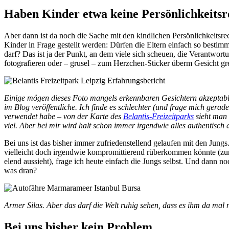
Haben Kinder etwa keine Persönlichkeitsr
Aber dann ist da noch die Sache mit den kindlichen Persönlichkeitsre
Kinder in Frage gestellt werden: Dürfen die Eltern einfach so bestimm
darf? Das ist ja der Punkt, an dem viele sich scheuen, die Verantwo
fotografieren oder – grusel – zum Herzchen-Sticker überm Gesicht gre
Einige mögen dieses Foto mangels erkennbaren Gesichtern akzeptabler
im Blog veröffentliche. Ich finde es schlechter (und frage mich gerad
verwendet habe – von der Karte des
Belantis-Freizeitparks
sieht man s
viel. Aber bei mir wird halt schon immer irgendwie alles authentisch 
Bei uns ist das bisher immer zufriedenstellend gelaufen mit den Jung
vielleicht doch irgendwie kompromittierend rüberkommen könnte (zu
elend aussieht), frage ich heute einfach die Jungs selbst. Und dann no
was dran?
Armer Silas. Aber das darf die Welt ruhig sehen, dass es ihm da mal n
Bei uns bisher kein Problem