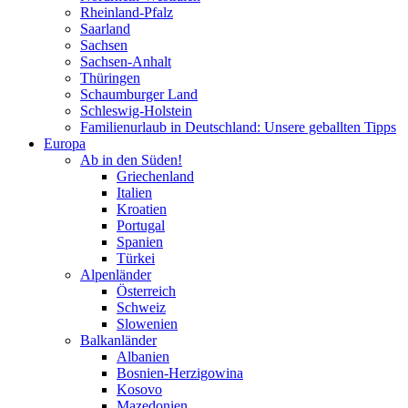
Rheinland-Pfalz
Saarland
Sachsen
Sachsen-Anhalt
Thüringen
Schaumburger Land
Schleswig-Holstein
Familienurlaub in Deutschland: Unsere geballten Tipps
Europa
Ab in den Süden!
Griechenland
Italien
Kroatien
Portugal
Spanien
Türkei
Alpenländer
Österreich
Schweiz
Slowenien
Balkanländer
Albanien
Bosnien-Herzigowina
Kosovo
Mazedonien