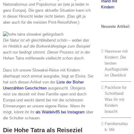
Nationalismus und Populismus an (wie ja leider in
ganz Europa). Die ganz aktuelle Situation kann ich
in dieser Hinsicht leider nicht bieten. (Das gilt ja
aber auch für die meisten Print-Reiseführer.)
Neueste Artikel:
Die Natur ist eh gleichbleibend schön – wobei das
im Hinblick auf die Borkenkäferplage zum Beispiel
Hannover mit
auch nur bedingt stimmt. Dieser Prozess ist in der
Kindern: Die
Hohen Tatra mittlerweile vielleicht schon durch.
besten
Ausflugsziele
Dass ich unsere Slowakei-Reise mit Kindern
im Überblick
überhaupt noch einmal ausgrabe, liegt an Elvira. Sie
hat sich diesen Artikel von der
Liste der Bisher
Packliste für
Unerzählten Geschichten
ausgesucht. Übrigens
Schottland:
reist sie derzeit mit ihrer Familie open end durch
Was ihr mit
Europa und weckt damit bei mir die schönsten
Kindern
Erinnerungen an unsere eigene Reise. Wenn ihr
braucht
mögt, könnt ihr ihr
als Waldelv85 bei Instagram
über
die Schulter schauen.
Familienurlau
Die Hohe Tatra als Reiseziel
b: Mit