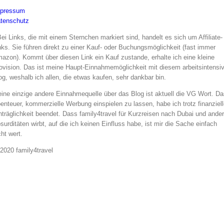
pressum
tenschutz
Bei Links, die mit einem Sternchen markiert sind, handelt es sich um Affiliate-
nks. Sie führen direkt zu einer Kauf- oder Buchungsmöglichkeit (fast immer
azon). Kommt über diesen Link ein Kauf zustande, erhalte ich eine kleine
ovision. Das ist meine Haupt-Einnahmemöglichkeit mit diesem arbeitsintensi
og, weshalb ich allen, die etwas kaufen, sehr dankbar bin.
ine einzige andere Einnahmequelle über das Blog ist aktuell die VG Wort. Da
enteuer, kommerzielle Werbung einspielen zu lassen, habe ich trotz finanziell
nträglichkeit beendet. Dass family4travel für Kurzreisen nach Dubai und ande
surditäten wirbt, auf die ich keinen Einfluss habe, ist mir die Sache einfach
cht wert.
2020 family4travel
instagram
facebook
pinterest