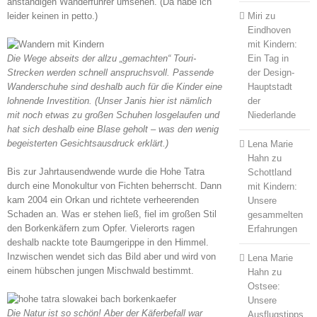
anständigen Wanderführer umsehen. (Da habe ich
Miri
zu
leider keinen in petto.)
Eindhoven
mit Kindern:
Ein Tag in
Die Wege abseits der allzu „gemachten“ Touri-
der Design-
Strecken werden schnell anspruchsvoll. Passende
Hauptstadt
Wanderschuhe sind deshalb auch für die Kinder eine
der
lohnende Investition. (Unser Janis hier ist nämlich
Niederlande
mit noch etwas zu großen Schuhen losgelaufen und
hat sich deshalb eine Blase geholt – was den wenig
begeisterten Gesichtsausdruck erklärt.)
Lena Marie
Hahn
zu
Bis zur Jahrtausendwende wurde die Hohe Tatra
Schottland
durch eine Monokultur von Fichten beherrscht. Dann
mit Kindern:
kam 2004 ein Orkan und richtete verheerenden
Unsere
Schaden an. Was er stehen ließ, fiel im großen Stil
gesammelten
den Borkenkäfern zum Opfer. Vielerorts ragen
Erfahrungen
deshalb nackte tote Baumgerippe in den Himmel.
Inzwischen wendet sich das Bild aber und wird von
Lena Marie
einem hübschen jungen Mischwald bestimmt.
Hahn
zu
Ostsee:
Unsere
Die Natur ist so schön! Aber der Käferbefall war
Ausflugstipps