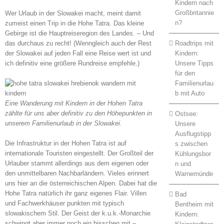
Kindern nach
Großbritannie
Wer Urlaub in der Slowakei macht, meint damit
n?
zumeist einen Trip in die Hohe Tatra. Das kleine
Gebirge ist die Hauptreiseregion des Landes. – Und
Roadtrips mit
das durchaus zu recht! (Wenngleich auch der Rest
Kindern:
der Slowakei auf jeden Fall eine Reise wert ist und
Unsere Tipps
ich definitiv eine größere Rundreise empfehle.)
für den
Familienurlau
b mit Auto
Eine Wanderung mit Kindern in der Hohen Tatra
zählte für uns aber definitiv zu den Höhepunkten in
Ostsee:
unserem Familienurlaub in der Slowakei.
Unsere
Ausflugstipp
Die Infrastruktur in der Hohen Tatra ist auf
s zwischen
internationale Touristen eingestellt. Der Großteil der
Kühlungsbor
Urlauber stammt allerdings aus dem eigenen oder
n und
den unmittelbaren Nachbarländern. Vieles erinnert
Warnemünde
uns hier an die österreichischen Alpen. Dabei hat die
Hohe Tatra natürlich ihr ganz eigenes Flair. Villen
Bad
und Fachwerkhäuser punkten mit typisch
Bentheim mit
slowakischem Stil. Der Geist der k.u.k.-Monarchie
Kindern:
schwingt aber immer noch ein bisschen mit –