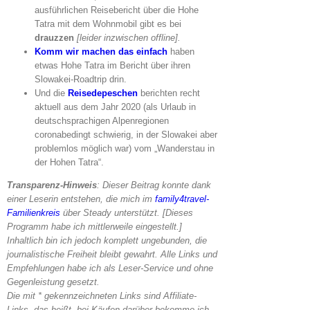
ausführlichen Reisebericht über die Hohe
Tatra mit dem Wohnmobil gibt es bei
drauzzen
[leider inzwischen offline].
Komm wir machen das einfach
haben
etwas Hohe Tatra im Bericht über ihren
Slowakei-Roadtrip drin.
Und die
Reisedepeschen
berichten recht
aktuell aus dem Jahr 2020 (als Urlaub in
deutschsprachigen Alpenregionen
coronabedingt schwierig, in der Slowakei aber
problemlos möglich war) vom „Wanderstau in
der Hohen Tatra“.
Transparenz-Hinweis
: Dieser Beitrag konnte dank
einer Leserin entstehen, die mich im
family4travel-
Familienkreis
über Steady unterstützt. [Dieses
Programm habe ich mittlerweile eingestellt.]
Inhaltlich bin ich jedoch komplett ungebunden, die
journalistische Freiheit bleibt gewahrt. Alle Links und
Empfehlungen habe ich als Leser-Service und ohne
Gegenleistung gesetzt.
Die mit * gekennzeichneten Links sind Affiliate-
Links, das heißt, bei Käufen darüber bekomme ich