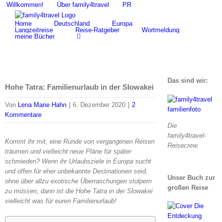
Zum
Willkommen!
Über family4travel
PR
Suche
Inhalt
nach:
Home
Deutschland
Europa
springen
Langzeitreise
Reise-Ratgeber
Wortmeldung
meine Bücher
Das sind wir:
Hohe Tatra: Familienurlaub in der Slowakei
Von
Lena Marie Hahn
|
6. Dezember 2020
|
2
Kommentare
Die
family4travel-
Kommt ihr mit, eine Runde von vergangenen Reisen
Reisecrew.
träumen und vielleicht neue Pläne für später
schmieden? Wenn ihr Urlaubsziele in Europa sucht
und offen für eher unbekannte Destinationen seid,
Unser Buch zur
ohne über allzu exotische Überraschungen stolpern
großen Reise
zu müssen, dann ist die Hohe Tatra in der Slowakei
vielleicht was für euren Familienurlaub!