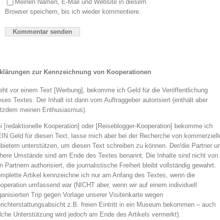
Meinen Namen, E-Mail und Website in diesem
Browser speichern, bis ich wieder kommentiere.
klärungen zur Kennzeichnung von Kooperationen
eht vor einem Text [Werbung], bekomme ich Geld für die Veröffentlichung
eses Textes. Der Inhalt ist dann vom Auftraggeber autorisiert (enthält aber
otzdem meinen Enthusiasmus).
i [redaktionelle Kooperation] oder [Reiseblogger-Kooperation] bekomme ich
IN Geld für diesen Text, lasse mich aber bei der Recherche von kommerziell
bietern unterstützen, um diesen Text schreiben zu können. Der/die Partner u
here Umstände sind am Ende des Textes benannt. Die Inhalte sind nicht von
n Partnern authorisiert, die journalistische Freiheit bleibt vollständig gewahrt.
mplette Artikel kennzeichne ich nur am Anfang des Textes, wenn die
operation umfassend war (NICHT aber, wenn wir auf einem individuell
ganisierten Trip gegen Vorlage unserer Visitenkarte wegen
richterstattungsabsicht z.B. freien Eintritt in ein Museum bekommen – auch
lche Unterstützung wird jedoch am Ende des Artikels vermerkt).