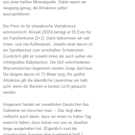
aus einer heißen Mineralquelle. Daher waren wir
neugierig genug, die Attraktion selbst
auszuprobieren.
Der Preis ist für slowakische Verhältnisse
astronomisch: Aktuell (2020) beträgt er 55 Euro für
ein Familienticket (2+2). Dafür bekommen wir vier
Innen- und vier Außenpools. Jeweils einer davon ist
ein Sportbecken zum ernsthaften Schwimmen.
Zusätzlich gibt es sowohl innen als auch außen ein
mittelgroßes Babybecken. Die fünf verschiedenen
Wasserrutschen begeistern unsere Jungs durchaus.
Die längste davon ist 71 Meter lang. Als größte
Attraktion gilt die abendliche Lasershow um halb
acht, wenn die Becken in buntes Licht getaucht
werden.
Insgesamt fanden wir verwöhnten Deutschen das
Gebotene ein bisschen mau. – Das liegt aber
vielleicht auch daran, dass wir einen so kalten Tag
erwischt haben, dass keiner von uns es draußen
lange ausgehalten hat. (Eigentlich sind die
slowakischen Sommer eher kontinental heiß.)