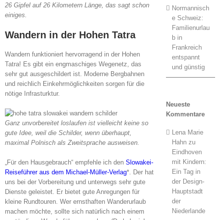
26 Gipfel auf 26 Kilometern Länge, das sagt schon
Normannisch
einiges.
e Schweiz:
Familienurlau
Wandern in der Hohen Tatra
b in
Frankreich
Wandern funktioniert hervorragend in der Hohen
entspannt
Tatra! Es gibt ein engmaschiges Wegenetz, das
und günstig
sehr gut ausgeschildert ist. Moderne Bergbahnen
und reichlich Einkehrmöglichkeiten sorgen für die
nötige Infrasturktur.
Neueste
Kommentare
Ganz unvorbereitet loslaufen ist vielleicht keine so
Lena Marie
gute Idee, weil die Schilder, wenn überhaupt,
Hahn
zu
maximal Polnisch als Zweitsprache ausweisen.
Eindhoven
mit Kindern:
„Für den Hausgebrauch“ empfehle ich den
Slowakei-
Ein Tag in
Reiseführer aus dem Michael-Müller-Verlag
*. Der hat
der Design-
uns bei der Vorbereitung und unterwegs sehr gute
Hauptstadt
Dienste geleistet. Er bietet gute Anregungen für
der
kleine Rundtouren. Wer ernsthaften Wanderurlaub
Niederlande
machen möchte, sollte sich natürlich nach einem