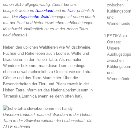
schon 2016 allgegenwärtig. (Sieht bei uns
zwischen
beispielsweise im
Sauerland
und im
Harz
ja ähnlich
Kühlungsborn
aus. Der
Bayerische Wald
hingegen ist schon durch
und
mit der Pest und bietet inzwischen schönen jungen
Warnemünde
Mischwald. Hoffentlich ist es in der Hohen Tatra
bald ebenso.)
ESTIKA
zu
Ostsee:
Neben den üblichen Waldtieren wie Wildschweine,
Unsere
Füchse und Rehe leben auch Luchse, Wölfe und
Ausflugstipps
Braunbären in der Hohen Tatra. Als normaler
zwischen
Wanderer bekommt man diese Tiere allerdings
Kühlungsborn
ebenso unwahrscheinlich zu Gesicht wie die Tatra-
und
Gämse und das Tatra-Murmeltier. Über die
Warnemünde
Besonderheiten der Tier- und Pflanzenwelt in der
Hohen Tatra informiert das Nationalparkmuseum in
Tatranska Lomnica (wenn es denn offen hat).
Unserem Eindruck nach ist Wandern in der Hohen
Tatra in der Slowakei wirklich die Leidenschaft, die
ALLE verbindet.