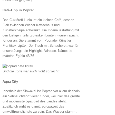
Café-Tipp in Poprad
Das Cukráreň Lucia ist ein kleines Café, dessen
Flair zwischen Wiener Kaffeehaus und
Künstlerkneipe schwankt. Die Innenausstattung mit
den lustigen, teils grotesken bunten Figuren spricht
Kinder an. Sie stammt vom Poprader Künstler
František Lipták. Der Tisch mit Schachbrett war für
unsere Jungs ein Highlight. Adresse: Námestie
svätého Egídia 43/86.
Und die Torte war auch nicht schlecht!
Aqua City
Innerhalb der Slowakei ist Poprad vor allem deshalb
ein Sehnsuchtsort vieler Kinder, weil hier das größte
und modernste Spaßbad des Landes steht.
Zusätzlich wirbt es damit, europaweit das
umweltfreundlichste zu sein: Das Wasser stammt