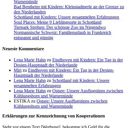
Warnemünde
Bad Bentheim mit Kindern: Kleinstadtperle an der Grenze zu
den Niederlanden
Schottland mit Kindern: Unsere gesammelten Erfahrungen
Soul Places: Meine 9 Lieblingsorte in Schottland
Tierpark Ströhen: Der schönste Zoo im Nirgendwo
Normannische Schweiz: Familienurlaub in Frankreich
entspannt und günstig
Neueste Kommentare
Lena Marie Hahn
zu
Eindhoven mit Kindern: Ein Tag in der
Design-Hauptstadt der Niederlande
Miri
zu
Eindhoven mit Kindern: Ein Tag in der Design-
Hauptstadt der Niederlande
Lena Marie Hahn
zu
Schottland mit Kindern: Unsere
gesammelten Erfahrungen
Lena Marie Hahn
zu
Ostsee: Unsere Ausflugstipps zwischen
Kühlungsborn und Warnemünde
ESTIKA
zu
Ostsee: Unsere Ausflugstipps zwischen
Kühlungsborn und Warnemünde
Erklärungen zur Kennzeichnung von Kooperationen
Steht vor einem Text [Werbung], bekomme ich Geld für die