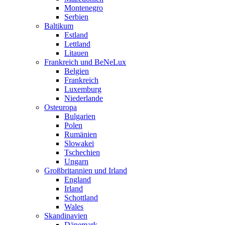
Montenegro
Serbien
Baltikum
Estland
Lettland
Litauen
Frankreich und BeNeLux
Belgien
Frankreich
Luxemburg
Niederlande
Osteuropa
Bulgarien
Polen
Rumänien
Slowakei
Tschechien
Ungarn
Großbritannien und Irland
England
Irland
Schottland
Wales
Skandinavien
Dänemark