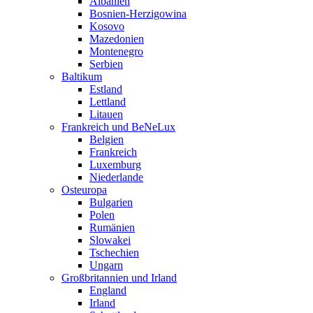
Albanien
Bosnien-Herzigowina
Kosovo
Mazedonien
Montenegro
Serbien
Baltikum
Estland
Lettland
Litauen
Frankreich und BeNeLux
Belgien
Frankreich
Luxemburg
Niederlande
Osteuropa
Bulgarien
Polen
Rumänien
Slowakei
Tschechien
Ungarn
Großbritannien und Irland
England
Irland