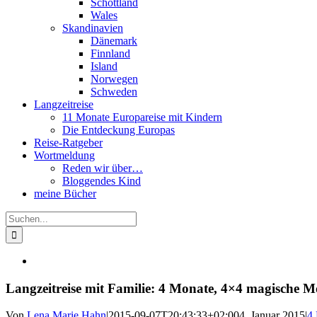
Schottland
Wales
Skandinavien
Dänemark
Finnland
Island
Norwegen
Schweden
Langzeitreise
11 Monate Europareise mit Kindern
Die Entdeckung Europas
Reise-Ratgeber
Wortmeldung
Reden wir über…
Bloggendes Kind
meine Bücher
Suche
nach:
Langzeitreise mit Familie: 4 Monate, 4×4 magische 
Von
Lena Marie Hahn
|
2015-09-07T20:43:33+02:00
4. Januar 2015
|
4