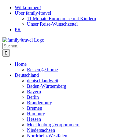
Zum
Willkommen!
Inhalt
Über family4travel
springen
11 Monate Europareise mit Kindern
Unser Reise-Wunschzettel
PR
instagram
facebook
pinterest
Suche
nach:
Home
Reisen @ home
Deutschland
deutschlandweit
Baden-Württemberg
Bayern
Berlin
Brandenburg
Bremen
Hamburg
Hessen
Mecklenburg-Vorpommern
Niedersachsen
Nordrhein-Westfalen