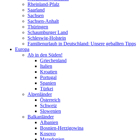
Rheinland-Pfalz
Saarland
Sachsen
Sachsen-Anhalt
Thüringen
Schaumburger Land
Schleswig-Holstein
Familienurlaub in Deutschland: Unsere geballten Tipps
Europa
Ab in den Süden!
Griechenland
Italien
Kroatien
Portugal
Spanien
Türkei
Alpenländer
Österreich
Schweiz
Slowenien
Balkanländer
Albanien
Bosnien-Herzigowina
Kosovo
Mazedonien