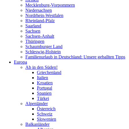
Mecklenburg-Vorpommern
Niedersachsen
Nordrhein-Westfalen
Rheinland-Pfalz
Saarland
Sachsen
Sachsen-Anhalt
Thüringen
Schaumburger Land
Schleswig-Holstein
Familienurlaub in Deutschland: Unsere geballten Tipps
Europa
Ab in den Süden!
Griechenland
Italien
Kroatien
Portugal
Spanien
Türkei
Alpenländer
Österreich
Schweiz
Slowenien
Balkanländer