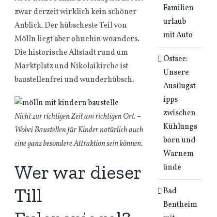
Familien
zwar derzeit wirklich kein schöner
urlaub
Anblick. Der hübscheste Teil von
mit Auto
Mölln liegt aber ohnehin woanders.
Die historische Altstadt rund um
Ostsee:
Marktplatz und Nikolaikirche ist
Unsere
baustellenfrei und wunderhübsch.
Ausflugst
ipps
zwischen
Nicht zur richtigen Zeit am richtigen Ort. –
Kühlungs
Wobei Baustellen für Kinder natürlich auch
born und
eine ganz besondere Attraktion sein können.
Warnem
Wer war dieser
ünde
Till
Bad
Bentheim