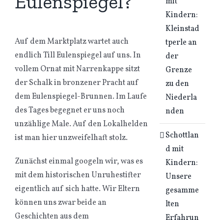
Eulenspiegel?
mit
Kindern:
Kleinstad
Auf dem Marktplatz wartet auch
tperle an
endlich Till Eulenspiegel auf uns. In
der
vollem Ornat mit Narrenkappe sitzt
Grenze
der Schalk in bronzener Pracht auf
zu den
dem Eulenspiegel-Brunnen. Im Laufe
Niederla
des Tages begegnet er uns noch
nden
unzählige Male. Auf den Lokalhelden
Schottlan
ist man hier unzweifelhaft stolz.
d mit
Zunächst einmal googeln wir, was es
Kindern:
mit dem historischen Unruhestifter
Unsere
eigentlich auf sich hatte. Wir Eltern
gesamme
können uns zwar beide an
lten
Geschichten aus dem
Erfahrun