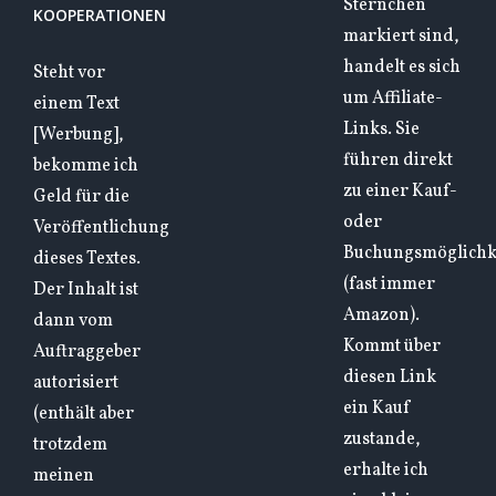
Sternchen
KOOPERATIONEN
markiert sind,
handelt es sich
Steht vor
um Affiliate-
einem Text
Links. Sie
[Werbung],
führen direkt
bekomme ich
zu einer Kauf-
Geld für die
oder
Veröffentlichung
Buchungsmöglichk
dieses Textes.
(fast immer
Der Inhalt ist
Amazon).
dann vom
Kommt über
Auftraggeber
diesen Link
autorisiert
ein Kauf
(enthält aber
zustande,
trotzdem
erhalte ich
meinen