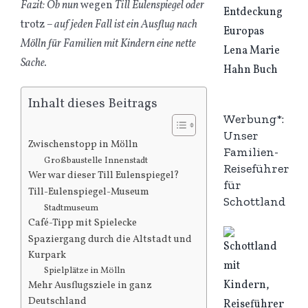
Fazit: Ob nun
wegen
Till Eulenspiegel oder
trotz
– auf jeden Fall ist ein Ausflug nach
Mölln für Familien mit Kindern eine nette
Sache.
Inhalt dieses Beitrags
Werbung*:
Unser
Zwischenstopp in Mölln
Familien-
Großbaustelle Innenstadt
Reiseführer
Wer war dieser Till Eulenspiegel?
für
Till-Eulenspiegel-Museum
Schottland
Stadtmuseum
Café-Tipp mit Spielecke
Spaziergang durch die Altstadt und
Kurpark
Spielplätze in Mölln
Mehr Ausflugsziele in ganz
Deutschland