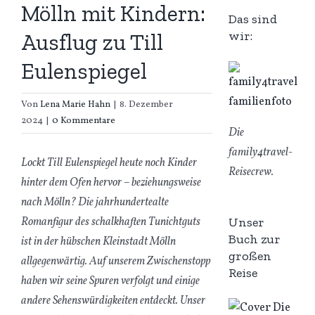
Mölln mit Kindern:
Das sind
wir:
Ausflug zu Till
Eulenspiegel
Von
Lena Marie Hahn
|
8. Dezember
2024
|
0 Kommentare
Die
family4travel-
Lockt Till Eulenspiegel heute noch Kinder
Reisecrew.
hinter dem Ofen hervor – beziehungsweise
nach Mölln? Die jahrhundertealte
Unser
Romanfigur des schalkhaften Tunichtguts
Buch zur
ist in der hübschen Kleinstadt Mölln
großen
allgegenwärtig. Auf unserem Zwischenstopp
Reise
haben wir seine Spuren verfolgt und einige
andere Sehenswürdigkeiten entdeckt. Unser