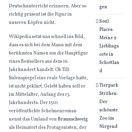
Deutschunterricht erinnern. Aber so
gen
richtig präsent ist die Figur in
Soul
unseren Köpfen nicht.
Places:
Wikipedia setzt uns schnell ins Bild,
Meine 9
dass es sich bei dem Mann mit dem
Lieblings
berühmten Namen um die Hauptfigur
orte in
eines Bestsellers aus dem 16.
Schottlan
Jahrhundert handelt. Ob Till
d
Eulenspiegel eine reale Vorlage hatte,
Tierpark
ist nicht geklärt. Gelebt haben soll er
Ströhen:
im Mittelalter, Anfang des 13.
Der
Jahrhunderts. Der 1510
schönste
veröffentlichte Schelmenroman
Zoo im
nennt das Umland von
Braunschweig
Nirgend
als Heimatort des Protagonisten, der