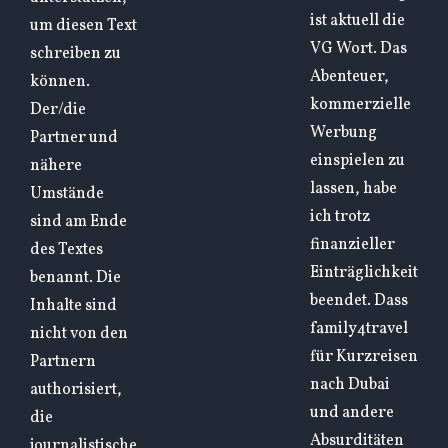
ist aktuell die
um diesen Text
VG Wort. Das
schreiben zu
Abenteuer,
können.
kommerzielle
Der/die
Werbung
Partner und
einspielen zu
nähere
lassen, habe
Umstände
ich trotz
sind am Ende
finanzieller
des Textes
Einträglichkeit
benannt. Die
beendet. Dass
Inhalte sind
family4travel
nicht von den
für Kurzreisen
Partnern
nach Dubai
authorisiert,
und andere
die
Absurditäten
journalistische