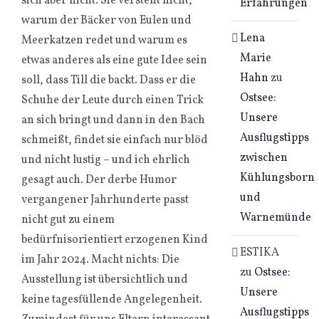
sich aber nicht. Sie versteht nicht,
Erfahrungen
warum der Bäcker von Eulen und
Lena
Meerkatzen redet und warum es
Marie
etwas anderes als eine gute Idee sein
Hahn
zu
soll, dass Till die backt. Dass er die
Ostsee:
Schuhe der Leute durch einen Trick
Unsere
an sich bringt und dann in den Bach
Ausflugstipps
schmeißt, findet sie einfach nur blöd
zwischen
und nicht lustig – und ich ehrlich
Kühlungsborn
gesagt auch. Der derbe Humor
und
vergangener Jahrhunderte passt
Warnemünde
nicht gut zu einem
bedürfnisorientiert erzogenen Kind
ESTIKA
im Jahr 2024. Macht nichts: Die
zu
Ostsee:
Ausstellung ist übersichtlich und
Unsere
keine tagesfüllende Angelegenheit.
Ausflugstipps