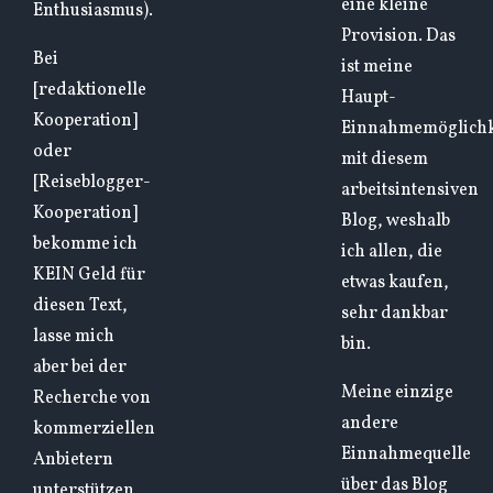
eine kleine
Enthusiasmus).
Provision. Das
Bei
ist meine
[redaktionelle
Haupt-
Kooperation]
Einnahmemöglichk
oder
mit diesem
[Reiseblogger-
arbeitsintensiven
Kooperation]
Blog, weshalb
bekomme ich
ich allen, die
KEIN Geld für
etwas kaufen,
diesen Text,
sehr dankbar
lasse mich
bin.
aber bei der
Meine einzige
Recherche von
andere
kommerziellen
Einnahmequelle
Anbietern
über das Blog
unterstützen,