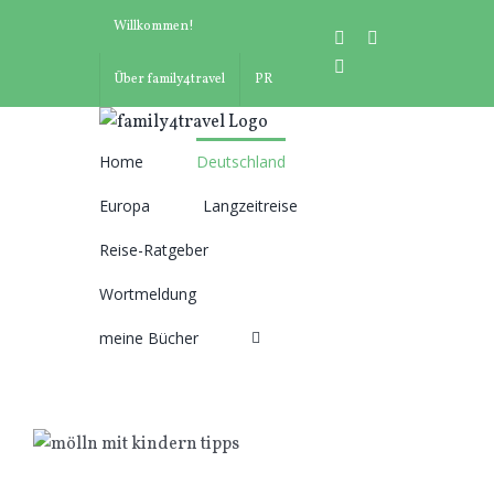
Zum
Willkommen!
instagram
facebook
Inhalt
pinterest
springen
Über family4travel
PR
Home
Deutschland
Suche
Europa
Langzeitreise
nach:
Reise-Ratgeber
Wortmeldung
meine Bücher