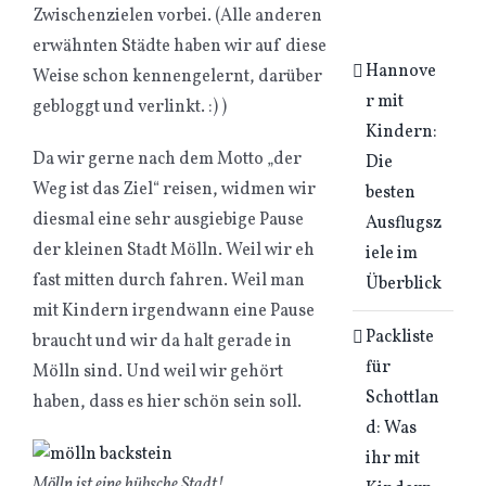
Zwischenzielen vorbei. (Alle anderen
erwähnten Städte haben wir auf diese
Hannove
Weise schon kennengelernt, darüber
r mit
gebloggt und verlinkt. :) )
Kindern:
Da wir gerne nach dem Motto „der
Die
Weg ist das Ziel“ reisen, widmen wir
besten
diesmal eine sehr ausgiebige Pause
Ausflugsz
der kleinen Stadt Mölln. Weil wir eh
iele im
fast mitten durch fahren. Weil man
Überblick
mit Kindern irgendwann eine Pause
Packliste
braucht und wir da halt gerade in
für
Mölln sind. Und weil wir gehört
Schottlan
haben, dass es hier schön sein soll.
d: Was
ihr mit
Mölln ist eine hübsche Stadt!