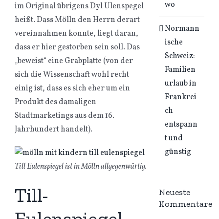
wo
im Original übrigens Dyl Ulenspegel
heißt. Dass Mölln den Herrn derart
Normann
vereinnahmen konnte, liegt daran,
ische
dass er hier gestorben sein soll. Das
Schweiz:
„beweist“ eine Grabplatte (von der
Familien
sich die Wissenschaft wohl recht
urlaub in
einig ist, dass es sich eher um ein
Frankrei
Produkt des damaligen
ch
Stadtmarketings aus dem 16.
entspann
Jahrhundert handelt).
t und
günstig
Till Eulenspiegel ist in Mölln allgegenwärtig.
Till-
Neueste
Kommentare
Eulenspiegel-