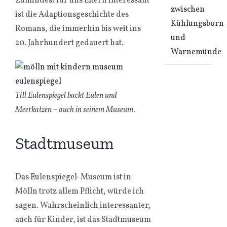
Zumindest für uns Eltern interessant
zwischen
ist die Adaptionsgeschichte des
Kühlungsborn
Romans, die immerhin bis weit ins
und
20. Jahrhundert gedauert hat.
Warnemünde
Till Eulenspiegel backt Eulen und
Meerkatzen – auch in seinem Museum.
Stadtmuseum
Das Eulenspiegel-Museum ist in
Mölln trotz allem Pflicht, würde ich
sagen. Wahrscheinlich interessanter,
auch für Kinder, ist das Stadtmuseum