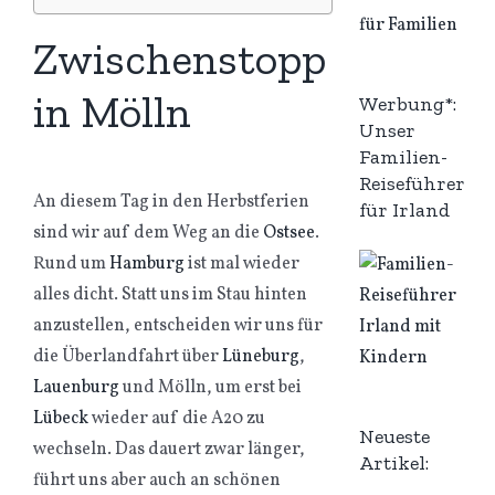
Zwischenstopp
in Mölln
Werbung*:
Unser
Familien-
Reiseführer
An diesem Tag in den Herbstferien
für Irland
sind wir auf dem Weg an die
Ostsee
.
Rund um
Hamburg
ist mal wieder
alles dicht. Statt uns im Stau hinten
anzustellen, entscheiden wir uns für
die Überlandfahrt über
Lüneburg
,
Lauenburg
und Mölln, um erst bei
Lübeck
wieder auf die A20 zu
Neueste
wechseln. Das dauert zwar länger,
Artikel:
führt uns aber auch an schönen