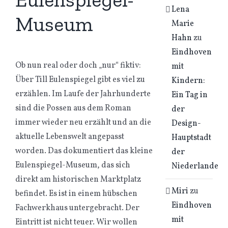
Lena
Museum
Marie
Hahn
zu
Eindhoven
Ob nun real oder doch „nur“ fiktiv:
mit
Über Till Eulenspiegel gibt es viel zu
Kindern:
erzählen. Im Laufe der Jahrhunderte
Ein Tag in
sind die Possen aus dem Roman
der
immer wieder neu erzählt und an die
Design-
aktuelle Lebenswelt angepasst
Hauptstadt
worden. Das dokumentiert das kleine
der
Eulenspiegel-Museum, das sich
Niederlande
direkt am historischen Marktplatz
Miri
zu
befindet. Es ist in einem hübschen
Eindhoven
Fachwerkhaus untergebracht. Der
mit
Eintritt ist nicht teuer. Wir wollen