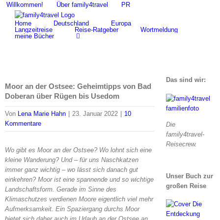
Zum
Willkommen!
Über family4travel
PR
Suche
Inhalt
nach:
Home
Deutschland
Europa
springen
Langzeitreise
Reise-Ratgeber
Wortmeldung
meine Bücher
Das sind wir:
Moor an der Ostsee: Geheimtipps von Bad
Doberan über Rügen bis Usedom
Von
Lena Marie Hahn
|
23. Januar 2022
|
10
Kommentare
Die
family4travel-
Reisecrew.
Wo gibt es Moor an der Ostsee? Wo lohnt sich eine
kleine Wanderung? Und – für uns Naschkatzen
immer ganz wichtig – wo lässt sich danach gut
Unser Buch zur
einkehren? Moor ist eine spannende und so wichtige
großen Reise
Landschaftsform. Gerade im Sinne des
Klimaschutzes verdienen Moore eigentlich viel mehr
Aufmerksamkeit. Ein Spaziergang durchs Moor
bietet sich daher auch im Urlaub an der Ostsee an.