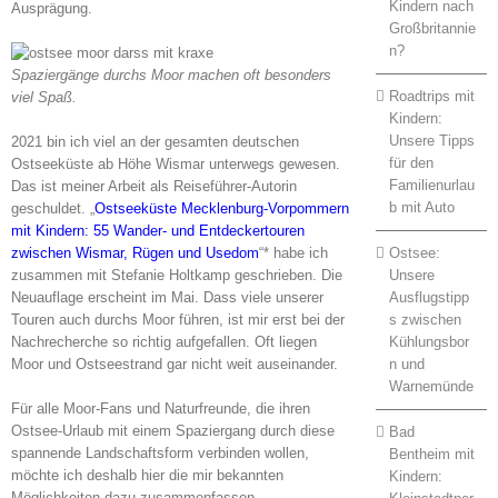
Kindern nach
Ausprägung.
Großbritannie
n?
Spaziergänge durchs Moor machen oft besonders
Roadtrips mit
viel Spaß.
Kindern:
Unsere Tipps
2021 bin ich viel an der gesamten deutschen
für den
Ostseeküste ab Höhe Wismar unterwegs gewesen.
Familienurlau
Das ist meiner Arbeit als Reiseführer-Autorin
b mit Auto
geschuldet. „
Ostseeküste Mecklenburg-Vorpommern
mit Kindern: 55 Wander- und Entdeckertouren
Ostsee:
zwischen Wismar, Rügen und Usedom
“* habe ich
Unsere
zusammen mit Stefanie Holtkamp geschrieben. Die
Ausflugstipp
Neuauflage erscheint im Mai. Dass viele unserer
s zwischen
Touren auch durchs Moor führen, ist mir erst bei der
Kühlungsbor
Nachrecherche so richtig aufgefallen. Oft liegen
n und
Moor und Ostseestrand gar nicht weit auseinander.
Warnemünde
Für alle Moor-Fans und Naturfreunde, die ihren
Ostsee-Urlaub mit einem Spaziergang durch diese
Bad
spannende Landschaftsform verbinden wollen,
Bentheim mit
möchte ich deshalb hier die mir bekannten
Kindern:
Möglichkeiten dazu zusammenfassen.