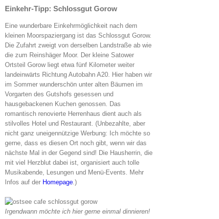
Einkehr-Tipp: Schlossgut Gorow
Eine wunderbare Einkehrmöglichkeit nach dem
kleinen Moorspaziergang ist das Schlossgut Gorow.
Die Zufahrt zweigt von derselben Landstraße ab wie
die zum Reinshäger Moor. Der kleine Satower
Ortsteil Gorow liegt etwa fünf Kilometer weiter
landeinwärts Richtung Autobahn A20. Hier haben wir
im Sommer wunderschön unter alten Bäumen im
Vorgarten des Gutshofs gesessen und
hausgebackenen Kuchen genossen. Das
romantisch renovierte Herrenhaus dient auch als
stilvolles Hotel und Restaurant. (Unbezahlte, aber
nicht ganz uneigennützige Werbung: Ich möchte so
gerne, dass es diesen Ort noch gibt, wenn wir das
nächste Mal in der Gegend sind! Die Hausherrin, die
mit viel Herzblut dabei ist, organisiert auch tolle
Musikabende, Lesungen und Menü-Events. Mehr
Infos auf der
Homepage
.)
Irgendwann möchte ich hier gerne einmal dinnieren!