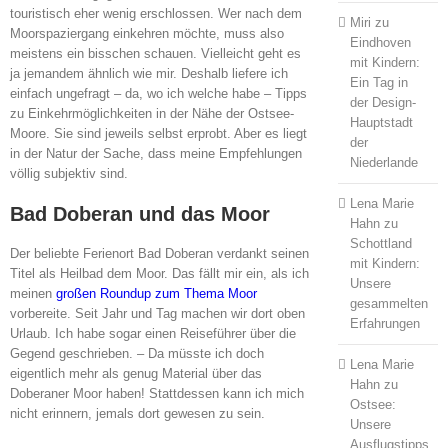
touristisch eher wenig erschlossen. Wer nach dem
Miri
zu
Moorspaziergang einkehren möchte, muss also
Eindhoven
meistens ein bisschen schauen. Vielleicht geht es
mit Kindern:
ja jemandem ähnlich wie mir. Deshalb liefere ich
Ein Tag in
einfach ungefragt – da, wo ich welche habe – Tipps
der Design-
zu Einkehrmöglichkeiten in der Nähe der Ostsee-
Hauptstadt
Moore. Sie sind jeweils selbst erprobt. Aber es liegt
der
in der Natur der Sache, dass meine Empfehlungen
Niederlande
völlig subjektiv sind.
Lena Marie
Bad Doberan und das Moor
Hahn
zu
Schottland
Der beliebte Ferienort Bad Doberan verdankt seinen
mit Kindern:
Titel als Heilbad dem Moor. Das fällt mir ein, als ich
Unsere
meinen
großen Roundup zum Thema Moor
gesammelten
vorbereite. Seit Jahr und Tag machen wir dort oben
Erfahrungen
Urlaub. Ich habe sogar einen Reiseführer über die
Gegend geschrieben. – Da müsste ich doch
Lena Marie
eigentlich mehr als genug Material über das
Hahn
zu
Doberaner Moor haben! Stattdessen kann ich mich
Ostsee:
nicht erinnern, jemals dort gewesen zu sein.
Unsere
Ausflugstipps