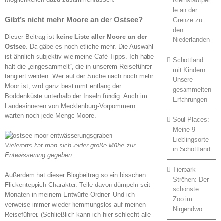
Kleinstadtper
le an der
Gibt’s nicht mehr Moore an der Ostsee?
Grenze zu
den
Dieser Beitrag ist
keine Liste aller Moore an der
Niederlanden
Ostsee
. Da gäbe es noch etliche mehr. Die Auswahl
ist ähnlich subjektiv wie meine Café-Tipps. Ich habe
Schottland
halt die „eingesammelt“, die in unserem Reiseführer
mit Kindern:
tangiert werden. Wer auf der Suche nach noch mehr
Unsere
Moor ist, wird ganz bestimmt entlang der
gesammelten
Boddenküste unterhalb der Inseln fündig. Auch im
Erfahrungen
Landesinneren von Mecklenburg-Vorpommern
warten noch jede Menge Moore.
Soul Places:
Meine 9
Lieblingsorte
Vielerorts hat man sich leider große Mühe zur
in Schottland
Entwässerung gegeben.
Tierpark
Außerdem hat dieser Blogbeitrag so ein bisschen
Ströhen: Der
Flickenteppich-Charakter. Teile davon dümpeln seit
schönste
Monaten in meinem Entwürfe-Ordner. Und ich
Zoo im
verweise immer wieder hemmungslos auf meinen
Nirgendwo
Reiseführer. (Schließlich kann ich hier schlecht alle