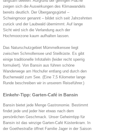
langsam beeilen. Aufgrund der geringen Fläche
zeigen sich die Auswirkungen des Klimawandels
bereits deutlich. Der Übergangsgürtel –
Schwingmoor genannt – bildet sich seit Jahrzehnten
zurück und der Laubwald übernimmt. Auf lange
Sicht wird sich die Verlandung auch der
Hochmoorzone kaum aufhalten lassen.
Das Naturschutzgebiet Mümmelkensee liegt
zwischen Schmollensee und Steilküste. Es gibt
einige traditionelle Infotafeln (leider recht sperrig
formuliert). Von Bansin aus führen schöne
Wanderwege am Hochufer entlang und durch den
Buchenwald zum See. (Eine 7,5 Kilometer lange
Runde beschreiben wir in unserem Reiseführer.)
Einkehr-Tipp: Garten-Café in Bansin
Bansin bietet jede Menge Gastronomie. Bestimmt
findet jede und jeder hier etwas nach dem
persönlichen Geschmack. Unser Geheimtipp für
Bansin ist das winzige Garten-Café Küstenkram. In
der Goethestraße öffnet Familie Jager in der Saison