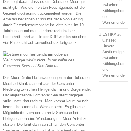
Das liegt daran, dass es ein Doberaner Moor gar
zwischen
nicht gibt. Wie die meisten Feuchtgebiete ist die
Kühlungsborn
Gegend großräumig trockengelegt worden. Die
und
Arbeiten begannen schon mit der Kolonisierung
Warnemünde
durch Zisterziensermönche im Mittelalter. Im 19.
Jahrhundert nahmen sie dank technischem
ESTIKA
zu
Fortschritt Fahrt auf. In der DDR wurden sie ohne
Ostsee:
viel Rücksicht auf Umweltschutz fortgesetzt.
Unsere
Ausflugstipps
zwischen
Viel mooriger wird’s nicht: in der Nähe des
Kühlungsborn
Conventer Sees bei Bad Doberan.
und
Warnemünde
Das Moor für die Heilanwendungen in der Doberaner
Moorbad-Klinik stammt aus der Conventer
Niederung zwischen Heiligendamm und Börgerende.
Der angrenzende Conventer See steht dagegen
strikt unter Naturschutz. Man kommt kaum so nah
heran, dass man das Wasser sieht. Es gibt eine
Möglichkeite, vom der Jemnitz-Schleuse bei
Heiligendamm eine Wanderung mit Moor-Anteil zu
starten. Die führt dann so nah an den Conventer
See heran, wie erlaubt ist. Anschließend geht es