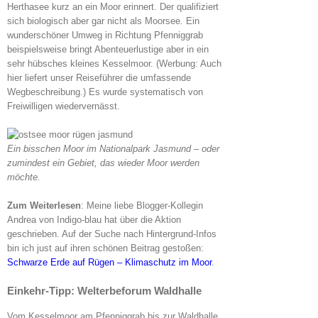
Herthasee kurz an ein Moor erinnert. Der qualifiziert
sich biologisch aber gar nicht als Moorsee. Ein
wunderschöner Umweg in Richtung Pfenniggrab
beispielsweise bringt Abenteuerlustige aber in ein
sehr hübsches kleines Kesselmoor. (Werbung: Auch
hier liefert unser Reiseführer die umfassende
Wegbeschreibung.) Es wurde systematisch von
Freiwilligen wiedervernässt.
Ein bisschen Moor im Nationalpark Jasmund – oder
zumindest ein Gebiet, das wieder Moor werden
möchte.
Zum Weiterlesen
: Meine liebe Blogger-Kollegin
Andrea von Indigo-blau hat über die Aktion
geschrieben. Auf der Suche nach Hintergrund-Infos
bin ich just auf ihren schönen Beitrag gestoßen:
Schwarze Erde auf Rügen – Klimaschutz im Moor
.
Einkehr-Tipp
: Welterbeforum Waldhalle
Vom Kesselmoor am Pfenniggrab bis zur Waldhalle