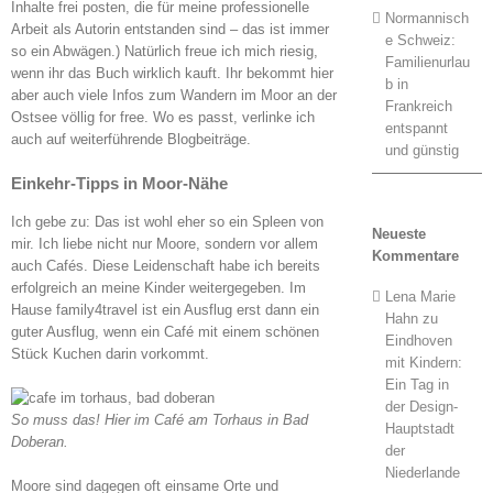
Inhalte frei posten, die für meine professionelle
Normannisch
Arbeit als Autorin entstanden sind – das ist immer
e Schweiz:
so ein Abwägen.) Natürlich freue ich mich riesig,
Familienurlau
wenn ihr das Buch wirklich kauft. Ihr bekommt hier
b in
aber auch viele Infos zum Wandern im Moor an der
Frankreich
Ostsee völlig for free. Wo es passt, verlinke ich
entspannt
auch auf weiterführende Blogbeiträge.
und günstig
Einkehr-Tipps in Moor-Nähe
Ich gebe zu: Das ist wohl eher so ein Spleen von
Neueste
mir. Ich liebe nicht nur Moore, sondern vor allem
Kommentare
auch Cafés. Diese Leidenschaft habe ich bereits
erfolgreich an meine Kinder weitergegeben. Im
Lena Marie
Hause family4travel ist ein Ausflug erst dann ein
Hahn
zu
guter Ausflug, wenn ein Café mit einem schönen
Eindhoven
Stück Kuchen darin vorkommt.
mit Kindern:
Ein Tag in
der Design-
So muss das! Hier im Café am Torhaus in Bad
Hauptstadt
Doberan.
der
Niederlande
Moore sind dagegen oft einsame Orte und