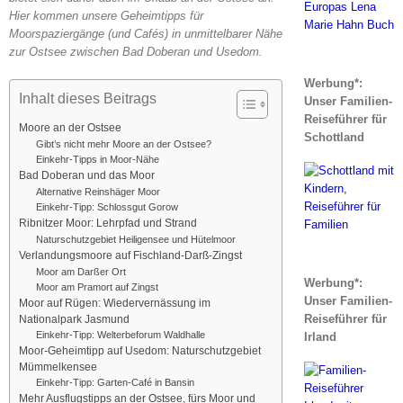
Hier kommen unsere Geheimtipps für
Moorspaziergänge (und Cafés) in unmittelbarer Nähe
zur Ostsee zwischen Bad Doberan und Usedom.
Werbung*:
Inhalt dieses Beitrags
Unser Familien-
Reiseführer für
Moore an der Ostsee
Schottland
Gibt’s nicht mehr Moore an der Ostsee?
Einkehr-Tipps in Moor-Nähe
Bad Doberan und das Moor
Alternative Reinshäger Moor
Einkehr-Tipp: Schlossgut Gorow
Ribnitzer Moor: Lehrpfad und Strand
Naturschutzgebiet Heiligensee und Hütelmoor
Verlandungsmoore auf Fischland-Darß-Zingst
Moor am Darßer Ort
Werbung*:
Moor am Pramort auf Zingst
Unser Familien-
Moor auf Rügen: Wiedervernässung im
Reiseführer für
Nationalpark Jasmund
Einkehr-Tipp: Welterbeforum Waldhalle
Irland
Moor-Geheimtipp auf Usedom: Naturschutzgebiet
Mümmelkensee
Einkehr-Tipp: Garten-Café in Bansin
Mehr Ausflugstipps an der Ostsee, fürs Moor und