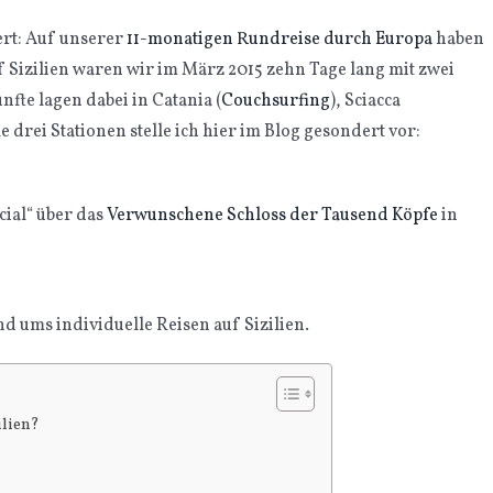
ert: Auf unserer
11-monatigen Rundreise durch Europa
haben
f Sizilien waren wir im März 2015 zehn Tage lang mit zwei
fte lagen dabei in Catania (
Couchsurfing
), Sciacca
rei Stationen stelle ich hier im Blog gesondert vor:
cial“ über das
Verwunschene Schloss der Tausend Köpfe
in
d ums individuelle Reisen auf Sizilien.
ilien?