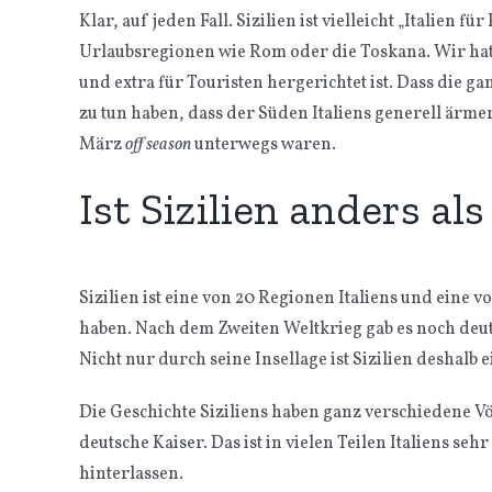
Klar, auf jeden Fall. Sizilien ist vielleicht „Italien f
Urlaubsregionen wie Rom oder die Toskana. Wir hatte
und extra für Touristen hergerichtet ist. Dass die g
zu tun haben, dass der Süden Italiens generell ärme
März
off season
unterwegs waren.
Ist Sizilien anders als
Sizilien ist eine von 20 Regionen Italiens und eine 
haben. Nach dem Zweiten Weltkrieg gab es noch deutl
Nicht nur durch seine Insellage ist Sizilien deshalb e
Die Geschichte Siziliens haben ganz verschiedene 
deutsche Kaiser. Das ist in vielen Teilen Italiens seh
hinterlassen.