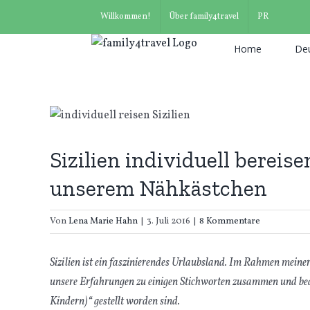
Suche
Zum
Willkommen!
Über family4travel
PR
nach:
Inhalt
springen
Home
De
Sizilien individuell berei
unserem Nähkästchen
Von
Lena Marie Hahn
|
3. Juli 2016
|
8 Kommentare
Sizilien ist ein faszinierendes Urlaubsland. Im Rahmen meine
unsere Erfahrungen zu einigen Stichworten zusammen und bean
Kindern)“ gestellt worden sind.