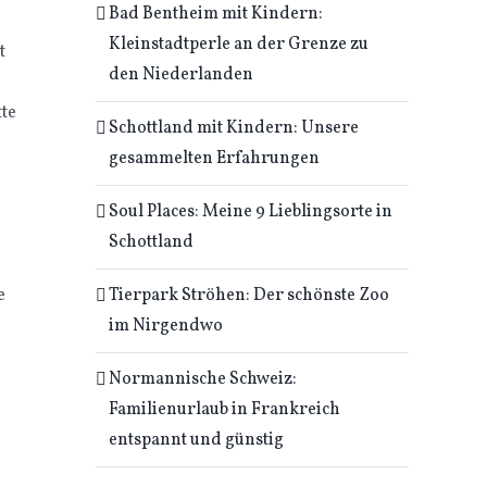
Bad Bentheim mit Kindern:
Kleinstadtperle an der Grenze zu
t
den Niederlanden
tte
Schottland mit Kindern: Unsere
gesammelten Erfahrungen
Soul Places: Meine 9 Lieblingsorte in
Schottland
Tierpark Ströhen: Der schönste Zoo
e
im Nirgendwo
Normannische Schweiz:
Familienurlaub in Frankreich
entspannt und günstig