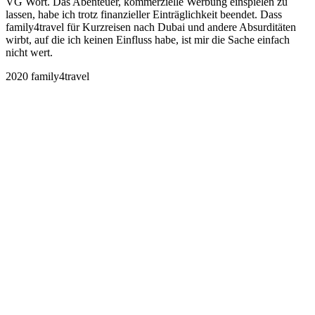
VG Wort. Das Abenteuer, kommerzielle Werbung einspielen zu
lassen, habe ich trotz finanzieller Einträglichkeit beendet. Dass
family4travel für Kurzreisen nach Dubai und andere Absurditäten
wirbt, auf die ich keinen Einfluss habe, ist mir die Sache einfach
nicht wert.
2020 family4travel
instagram
facebook
pinterest