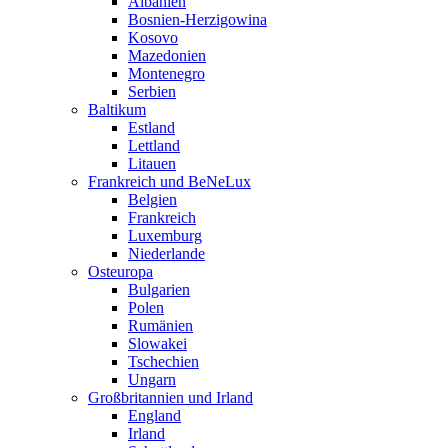
Albanien
Bosnien-Herzigowina
Kosovo
Mazedonien
Montenegro
Serbien
Baltikum
Estland
Lettland
Litauen
Frankreich und BeNeLux
Belgien
Frankreich
Luxemburg
Niederlande
Osteuropa
Bulgarien
Polen
Rumänien
Slowakei
Tschechien
Ungarn
Großbritannien und Irland
England
Irland