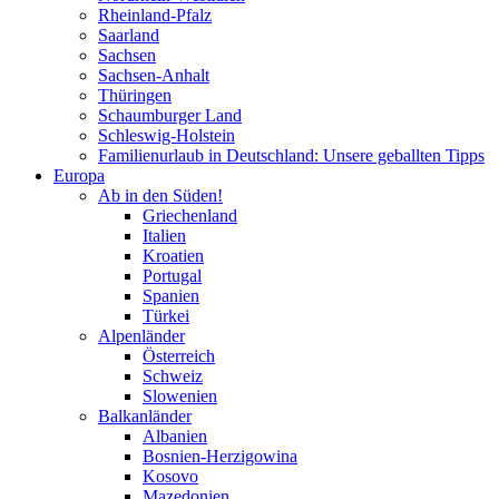
Rheinland-Pfalz
Saarland
Sachsen
Sachsen-Anhalt
Thüringen
Schaumburger Land
Schleswig-Holstein
Familienurlaub in Deutschland: Unsere geballten Tipps
Europa
Ab in den Süden!
Griechenland
Italien
Kroatien
Portugal
Spanien
Türkei
Alpenländer
Österreich
Schweiz
Slowenien
Balkanländer
Albanien
Bosnien-Herzigowina
Kosovo
Mazedonien