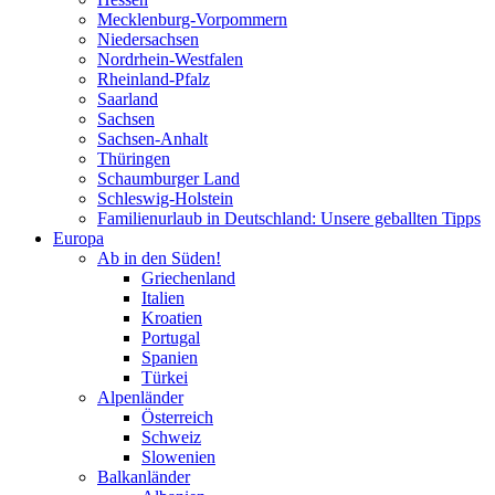
Mecklenburg-Vorpommern
Niedersachsen
Nordrhein-Westfalen
Rheinland-Pfalz
Saarland
Sachsen
Sachsen-Anhalt
Thüringen
Schaumburger Land
Schleswig-Holstein
Familienurlaub in Deutschland: Unsere geballten Tipps
Europa
Ab in den Süden!
Griechenland
Italien
Kroatien
Portugal
Spanien
Türkei
Alpenländer
Österreich
Schweiz
Slowenien
Balkanländer