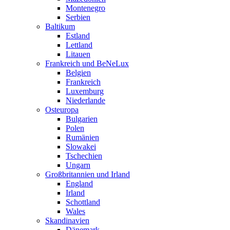
Montenegro
Serbien
Baltikum
Estland
Lettland
Litauen
Frankreich und BeNeLux
Belgien
Frankreich
Luxemburg
Niederlande
Osteuropa
Bulgarien
Polen
Rumänien
Slowakei
Tschechien
Ungarn
Großbritannien und Irland
England
Irland
Schottland
Wales
Skandinavien
Dänemark