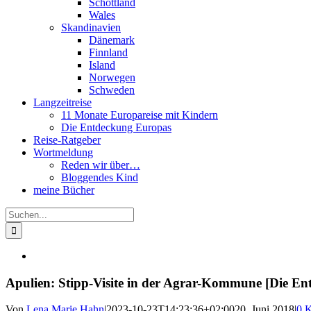
Schottland
Wales
Skandinavien
Dänemark
Finnland
Island
Norwegen
Schweden
Langzeitreise
11 Monate Europareise mit Kindern
Die Entdeckung Europas
Reise-Ratgeber
Wortmeldung
Reden wir über…
Bloggendes Kind
meine Bücher
Suche
nach:
Apulien: Stipp-Visite in der Agrar-Kommune [Die E
Von
Lena Marie Hahn
|
2023-10-23T14:23:36+02:00
20. Juni 2018
|
0 