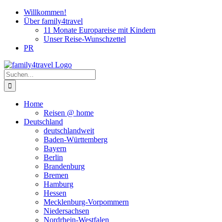
Zum
Willkommen!
Inhalt
Über family4travel
springen
11 Monate Europareise mit Kindern
Unser Reise-Wunschzettel
PR
instagram
facebook
pinterest
Suche
nach:
Home
Reisen @ home
Deutschland
deutschlandweit
Baden-Württemberg
Bayern
Berlin
Brandenburg
Bremen
Hamburg
Hessen
Mecklenburg-Vorpommern
Niedersachsen
Nordrhein-Westfalen