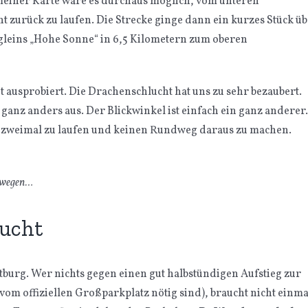
t meiner Karte wäre es durchaus möglich, vom unteren
 zurück zu laufen. Die Strecke ginge dann ein kurzes Stück ü
rgleins „Hohe Sonne“ in 6,5 Kilometern zum oberen
ht ausprobiert. Die Drachenschlucht hat uns zu sehr bezaubert.
anz anders aus. Der Blickwinkel ist einfach ein ganz anderer.
eg zweimal zu laufen und keinen Rundweg daraus zu machen.
erwegen…
lucht
tburg. Wer nichts gegen einen gut halbstündigen Aufstieg zur
vom offiziellen Großparkplatz nötig sind), braucht nicht einma