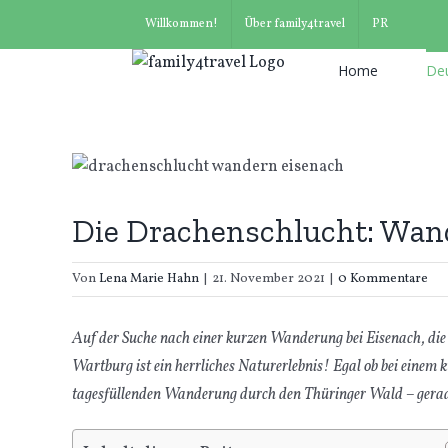
Suche
Zum
Willkommen!
Über family4travel
PR
nach:
Inhalt
springen
Home
De
Die Drachenschlucht: Wand
Von
Lena Marie Hahn
|
21. November 2021
|
0 Kommentare
Auf der Suche nach einer kurzen Wanderung bei Eisenach, di
Wartburg ist ein herrliches Naturerlebnis! Egal ob bei einem 
tagesfüllenden Wanderung durch den Thüringer Wald – gerade 