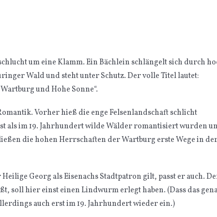
schlucht um eine Klamm. Ein Bächlein schlängelt sich durch h
ger Wald und steht unter Schutz. Der volle Titel lautet:
n Wartburg und Hohe Sonne“.
mantik. Vorher hieß die enge Felsenlandschaft schlicht
st als im 19. Jahrhundert wilde Wälder romantisiert wurden u
ließen die hohen Herrschaften der Wartburg erste Wege in de
Heilige Georg als Eisenachs Stadtpatron gilt, passt er auch. De
ßt, soll hier einst einen Lindwurm erlegt haben. (Dass das gen
allerdings auch erst im 19. Jahrhundert wieder ein.)