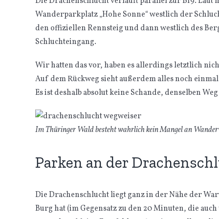
Die Drachenschlucht verläuft parallel zur B19. Lau
Wanderparkplatz „Hohe Sonne“ westlich der Schlucht
den offiziellen Rennsteig und dann westlich des Be
Schluchteingang.
Wir hatten das vor, haben es allerdings letztlich nic
Auf dem Rückweg sieht außerdem alles noch einmal g
Es ist deshalb absolut keine Schande, denselben W
Im Thüringer Wald besteht wahrlich kein Mangel an Wand
Parken an der Drachensch
Die Drachenschlucht liegt ganz in der Nähe der War
Burg hat (im Gegensatz zu den 20 Minuten, die auch 