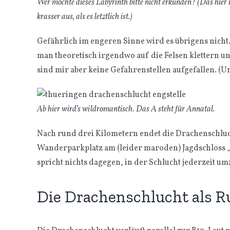
Wer möchte dieses Labyrinth bitte nicht erkunden? (Das hier is
krasser aus, als es letztlich ist.)
Gefährlich im engeren Sinne wird es übrigens nicht. 
man theoretisch irgendwo auf die Felsen klettern un
sind mir aber keine Gefahrenstellen aufgefallen. (U
Ab hier wird’s wildromantisch. Das A steht für Annatal.
Nach rund drei Kilometern endet die Drachenschluc
Wanderparkplatz am (leider maroden) Jagdschloss „
spricht nichts dagegen, in der Schlucht jederzeit u
Die Drachenschlucht als 