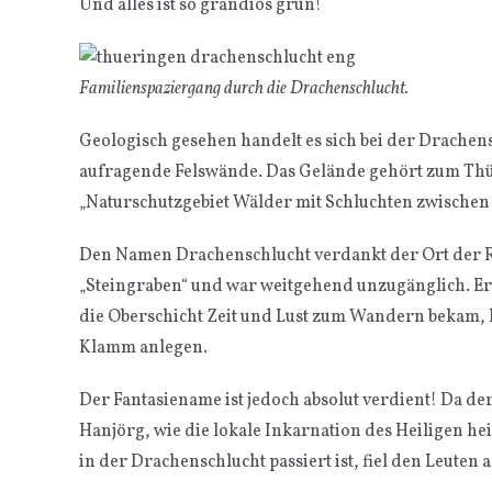
Und alles ist so grandios grün!
Familienspaziergang durch die Drachenschlucht.
Geologisch gesehen handelt es sich bei der Drachen
aufragende Felswände. Das Gelände gehört zum Thürin
„Naturschutzgebiet Wälder mit Schluchten zwische
Den Namen Drachenschlucht verdankt der Ort der Ro
„Steingraben“ und war weitgehend unzugänglich. Er
die Oberschicht Zeit und Lust zum Wandern bekam, 
Klamm anlegen.
Der Fantasiename ist jedoch absolut verdient! Da der 
Hanjörg, wie die lokale Inkarnation des Heiligen hei
in der Drachenschlucht passiert ist, fiel den Leuten 