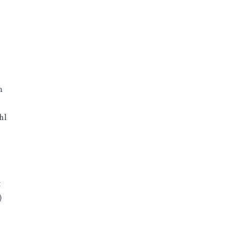
m
hl
t
)