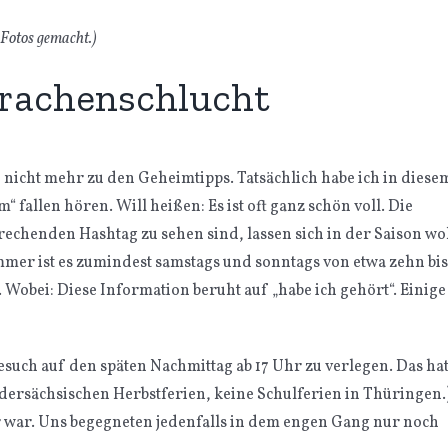
 Fotos gemacht.)
Drachenschlucht
 nicht mehr zu den Geheimtipps. Tatsächlich habe ich in diese
allen hören. Will heißen: Es ist oft ganz schön voll. Die
rechenden Hashtag zu sehen sind, lassen sich in der Saison wo
er ist es zumindest samstags und sonntags von etwa zehn bis
 Wobei: Diese Information beruht auf „habe ich gehört“. Einige
uch auf den späten Nachmittag ab 17 Uhr zu verlegen. Das ha
iedersächsischen Herbstferien, keine Schulferien in Thüringen.
her war. Uns begegneten jedenfalls in dem engen Gang nur noch