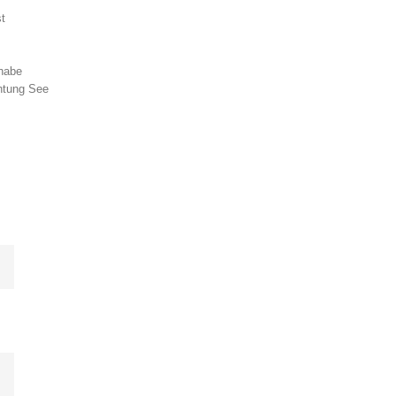
t
habe
chtung See