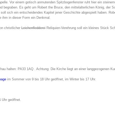
apelle. Vor einem gotisch anmutenden Spitzbogenfenster ruht hier ein steinern
and begraben. Es geht um Robert the Bruce, den mittelalterlichen König, der S
 soll sich ein entscheidendes Kapitel jener Geschichte abgespielt haben. Robe
te ihm in dieser Form ein Denkmal.
on christlicher
Leichenfledderei
Reliquien-Verehrung soll ein kleines Stück Sc
au halten: PA33 1AQ . Achtung: Die Kirche liegt an einer langgezogenen Ku
page
im Sommer von 9 bis 18 Uhr geöffnet, im Winter bis 17 Uhr.
 Uhr geöffnet.