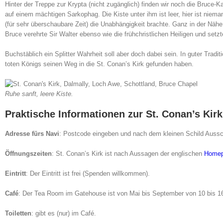
Hinter der Treppe zur Krypta (nicht zugänglich) finden wir noch die Bruce-K
auf einem mächtigen Sarkophag. Die Kiste unter ihm ist leer, hier ist niem
(für sehr überschaubare Zeit) die Unabhängigkeit brachte. Ganz in der Nähe
Bruce verehrte Sir Walter ebenso wie die frühchristlichen Heiligen und setz
Buchstäblich ein Splitter Wahrheit soll aber doch dabei sein. In guter Traditi
toten Königs seinen Weg in die St. Conan’s Kirk gefunden haben.
Ruhe sanft, leere Kiste.
Praktische Informationen zur St. Conan’s Kirk
Adresse fürs Navi
: Postcode eingeben und nach dem kleinen Schild Aussch
Öffnungszeiten
: St. Conan’s Kirk ist nach Aussagen der englischen
Home
Eintritt
: Der Eintritt ist frei (Spenden willkommen).
Café
: Der Tea Room im Gatehouse ist von Mai bis September von 10 bis 16
Toiletten
: gibt es (nur) im Café.