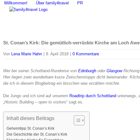
Zum
Willkommen!
Über family4travel
PR
Inhalt
springen
St. Conan’s Kirk: Die gemütlich-verrückte Kirche am Loch Awe
Von
Lena Marie Hahn
|
8. April 2018
|
0 Kommentare
Wer bei seiner Schottland-Rundreise von
Edinburgh
oder
Glasgow
Richtung 
Hier liegen zwei wunderbare kurze Zwischenstopps dicht beieinander: Kilch
die ich in diesem Blogbeitrag ein bisschen was erzählen möchte.
Die Jungs und ich sind auf unserem
Roadtrip durch Schottland
unterwegs, a
„
Historic Building – open to visitors
“ sagt es.
Inhalt dieses Beitrags
Geheimtipp St. Conan’s Kirk
Die Geschichte der St. Conan’s Kirk