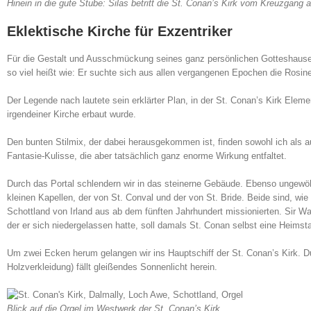
Hinein in die gute Stube: Silas betritt die St. Conan’s Kirk vom Kreuzgang 
Eklektische Kirche für Exzentriker
Für die Gestalt und Ausschmückung seines ganz persönlichen Gotteshaus
so viel heißt wie: Er suchte sich aus allen vergangenen Epochen die Rosine
Der Legende nach lautete sein erklärter Plan, in der St. Conan’s Kirk Elemen
irgendeiner Kirche erbaut wurde.
Den bunten Stilmix, der dabei herausgekommen ist, finden sowohl ich als au
Fantasie-Kulisse, die aber tatsächlich ganz enorme Wirkung entfaltet.
Durch das Portal schlendern wir in das steinerne Gebäude. Ebenso ungewöhnl
kleinen Kapellen, der von St. Conval und der von St. Bride. Beide sind, wi
Schottland von Irland aus ab dem fünften Jahrhundert missionierten. Sir Wal
der er sich niedergelassen hatte, soll damals St. Conan selbst eine Heimst
Um zwei Ecken herum gelangen wir ins Hauptschiff der St. Conan’s Kirk. Du
Holzverkleidung) fällt gleißendes Sonnenlicht herein.
Blick auf die Orgel im Westwerk der St. Conan’s Kirk.