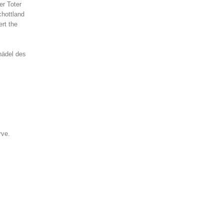
er Toter
chottland
rt the
hädel des
rve.