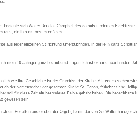
aus.
es bediente sich Walter Douglas Campbell des damals modernen Eklektizism
n raus, die ihm am besten gefielen.
te aus jeder einzelnen Stilrichtung unterzubringen, in der je in ganz Schottla
ch mein 10-Jähriger ganz bezaubernd. Eigentlich ist es eine über hundert Jah
ich wie ihre Geschichte ist der Grundriss der Kirche. Als erstes stehen wir 
e auch der Namensgeber der gesamten Kirche St. Conan, frühchristliche Heilige
ter soll für diese Zeit ein besonderes Faible gehabt haben. Die benachbarte I
att gewesen sein.
rch ein Rosettenfenster über der Orgel (die mit der von Sir Walter handgesch