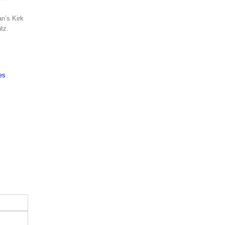
an’s Kirk
tz.
es