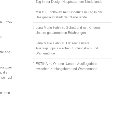
Tag in der Design-Hauptstadt der Niederlande
Miri
zu
Eindhoven mit Kindern: Ein Tag in der
Design-Hauptstadt der Niederlande
us – was
Lena Marie Hahn
zu
Schottland mit Kindern:
Unsere gesammelten Erfahrungen
nd
Lena Marie Hahn
zu
Ostsee: Unsere
Ausflugstipps zwischen Kühlungsborn und
re alte
Warnemünde
ESTIKA
zu
Ostsee: Unsere Ausflugstipps
vor zwei
zwischen Kühlungsborn und Warnemünde
, die
nsel, auf
nitzten