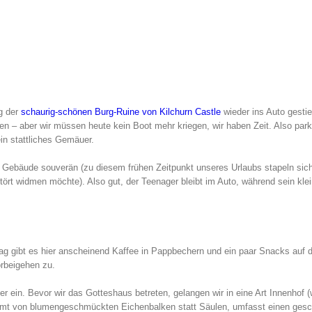
g der
schaurig-schönen Burg-Ruine von Kilchurn Castle
wieder ins Auto gesti
n – aber wir müssen heute kein Boot mehr kriegen, wir haben Zeit. Also park
in stattliches Gemäuer.
er Gebäude souverän (zu diesem frühen Zeitpunkt unseres Urlaubs stapeln sic
rt widmen möchte). Also gut, der Teenager bleibt im Auto, während sein klei
ag gibt es hier anscheinend Kaffee in Pappbechern und ein paar Snacks auf 
orbeigehen zu.
er ein. Bevor wir das Gotteshaus betreten, gelangen wir in eine Art Innenhof 
erahmt von blumengeschmückten Eichenbalken statt Säulen, umfasst einen gesc