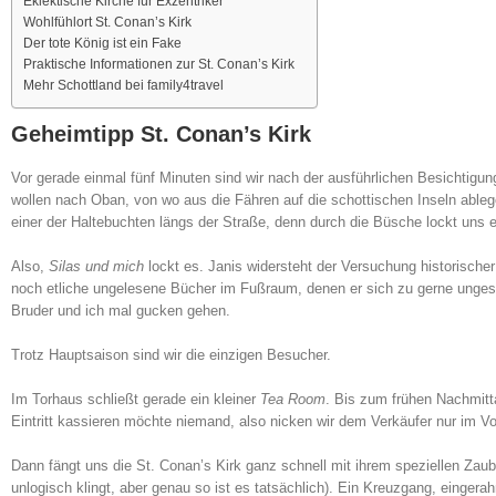
Eklektische Kirche für Exzentriker
Wohlfühlort St. Conan’s Kirk
Der tote König ist ein Fake
Praktische Informationen zur St. Conan’s Kirk
Mehr Schottland bei family4travel
Geheimtipp St. Conan’s Kirk
Vor gerade einmal fünf Minuten sind wir nach der ausführlichen Besichtigun
wollen nach Oban, von wo aus die Fähren auf die schottischen Inseln ablege
einer der Haltebuchten längs der Straße, denn durch die Büsche lockt uns e
Also,
Silas und mich
lockt es. Janis widersteht der Versuchung historisch
noch etliche ungelesene Bücher im Fußraum, denen er sich zu gerne ungestö
Bruder und ich mal gucken gehen.
Trotz Hauptsaison sind wir die einzigen Besucher.
Im Torhaus schließt gerade ein kleiner
Tea Room
. Bis zum frühen Nachmitt
Eintritt kassieren möchte niemand, also nicken wir dem Verkäufer nur im V
Dann fängt uns die St. Conan’s Kirk ganz schnell mit ihrem speziellen Zaub
unlogisch klingt, aber genau so ist es tatsächlich). Ein Kreuzgang, eing