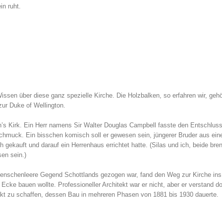
in ruht.
ssen über diese ganz spezielle Kirche. Die Holzbalken, so erfahren wir, geh
zur Duke of Wellington.
n’s Kirk. Ein Herr namens Sir Walter Douglas Campbell fasste den Entschluss
chmuck. Ein bisschen komisch soll er gewesen sein, jüngerer Bruder aus ein
h gekauft und darauf ein Herrenhaus errichtet hatte. (Silas und ich, beide br
en sein.)
 menschenleere Gegend Schottlands gezogen war, fand den Weg zur Kirche ins
Ecke bauen wollte. Professioneller Architekt war er nicht, aber er verstand 
rukt zu schaffen, dessen Bau in mehreren Phasen von 1881 bis 1930 dauerte.