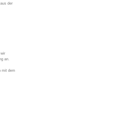
 aus der
wir
ng an.
n mit dem