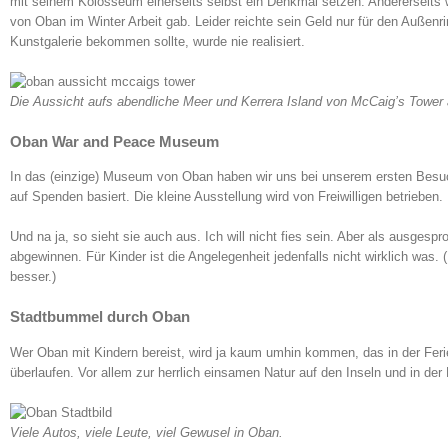
mit seinem Kolosseum einerseits selbst ein Denkmal setzen. Andererseits w
von Oban im Winter Arbeit gab. Leider reichte sein Geld nur für den Außen
Kunstgalerie bekommen sollte, wurde nie realisiert.
Die Aussicht aufs abendliche Meer und Kerrera Island von McCaig’s Tower 
Oban War and Peace Museum
In das (einzige) Museum von Oban haben wir uns bei unserem ersten Besuch 
auf Spenden basiert. Die kleine Ausstellung wird von Freiwilligen betrieben.
Und na ja, so sieht sie auch aus. Ich will nicht fies sein. Aber als ausges
abgewinnen. Für Kinder ist die Angelegenheit jedenfalls nicht wirklich was.
besser.)
Stadtbummel durch Oban
Wer Oban mit Kindern bereist, wird ja kaum umhin kommen, das in der Feri
überlaufen. Vor allem zur herrlich einsamen Natur auf den Inseln und in der 
Viele Autos, viele Leute, viel Gewusel in Oban.