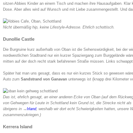
sitzen Abbies Kinder an einem Tisch und machen ihre Hausaufgaben. Klar 
Dose. Aber alles wird auf Wunsch und mit Liebe zusammengestellt. Und das 
Nicht übermäßig hip, keine Lifestyle-Adresse. Ehrlich schottisch.
Dunollie Castle
Die Burgruine kurz außerhalb von Oban ist die Sehenswürdigkeit, bei der
nordwestlichen Stadtrand nur ein kurzer Spaziergang zum Burggelände wäre
mitten auf der doch recht stark befahrenen Straße müssen. Links schwappt h
Später hat man uns gesagt, dass es nur ein kurzes Stück so gewesen wäre.
Auto zum
Sandstrand von Ganavan
unterwegs ist (knapp drei Kilometer v
Das ist, ehrlich gesagt, an einer anderen Ecke von Oban (auf dem Rückweg v
von Gehwegen für Leute in Schottland kein Grund ist, die Strecke nicht al
übrigens in →
Irland
, weshalb wir dort echt Schwierigkeiten hatten, unsere 
zusammenzukriegen.)
Kerrera Island