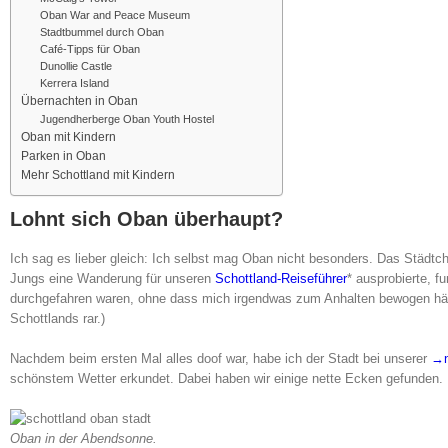
Oban War and Peace Museum
Stadtbummel durch Oban
Café-Tipps für Oban
Dunollie Castle
Kerrera Island
Übernachten in Oban
Jugendherberge Oban Youth Hostel
Oban mit Kindern
Parken in Oban
Mehr Schottland mit Kindern
Lohnt sich Oban überhaupt?
Ich sag es lieber gleich: Ich selbst mag Oban nicht besonders. Das Städtc
Jungs eine Wanderung für unseren
Schottland-Reiseführer
* ausprobierte, f
durchgefahren waren, ohne dass mich irgendwas zum Anhalten bewogen hät
Schottlands rar.)
Nachdem beim ersten Mal alles doof war, habe ich der Stadt bei unserer
→n
schönstem Wetter erkundet. Dabei haben wir einige nette Ecken gefunden. 
Oban in der Abendsonne.