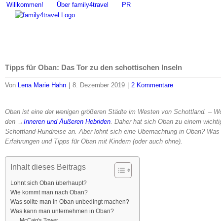
Zum
Willkommen!
Über family4travel
PR
Inhalt
springen
Tipps für Oban: Das Tor zu den schottischen Inseln
Von
Lena Marie Hahn
|
8. Dezember 2019
|
2 Kommentare
Oban ist eine der wenigen größeren Städte im Westen von Schottland. – Wobe
den →
Inneren und Äußeren Hebriden
. Daher hat sich Oban zu einem wichti
Schottland-Rundreise an. Aber lohnt sich eine Übernachtung in Oban? 
Erfahrungen und Tipps für Oban mit Kindern (oder auch ohne).
Inhalt dieses Beitrags
Lohnt sich Oban überhaupt?
Wie kommt man nach Oban?
Was sollte man in Oban unbedingt machen?
Was kann man unternehmen in Oban?
McCaig’s Tower