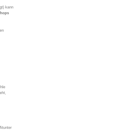
gt) kann
shops
hen
ehle
eht,
Mitunter