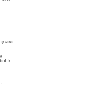
inmetzen
ungsweise
ig
eutlich
hr