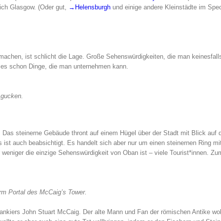
lich Glasgow. (Oder gut,
→Helensburgh
und einige andere Kleinstädte im Spec
machen, ist schlicht die Lage. Große Sehenswürdigkeiten, die man keinesfall
bt es schon Dinge, die man unternehmen kann.
 gucken.
Das steinerne Gebäude thront auf einem Hügel über der Stadt mit Blick auf 
ist auch beabsichtigt. Es handelt sich aber nur um einen steinernen Ring mi
r weniger die einzige Sehenswürdigkeit von Oban ist – viele Tourist*innen. Zu
orm Portal des McCaig’s Tower.
ankiers John Stuart McCaig. Der alte Mann und Fan der römischen Antike wol