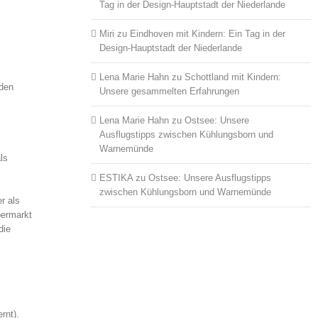
Tag in der Design-Hauptstadt der Niederlande
Miri
zu
Eindhoven mit Kindern: Ein Tag in der
Design-Hauptstadt der Niederlande
Lena Marie Hahn
zu
Schottland mit Kindern:
iden
Unsere gesammelten Erfahrungen
Lena Marie Hahn
zu
Ostsee: Unsere
Ausflugstipps zwischen Kühlungsborn und
Warnemünde
ls
ESTIKA
zu
Ostsee: Unsere Ausflugstipps
zwischen Kühlungsborn und Warnemünde
r als
permarkt
 die
rnt).