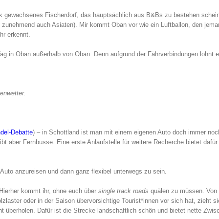
tark gewachsenes Fischerdorf, das hauptsächlich aus B&Bs zu bestehen schein
 zunehmend auch Asiaten). Mir kommt Oban vor wie ein Luftballon, den jema
hr erkennt.
 Tag in Oban außerhalb von Oban. Denn aufgrund der Fährverbindungen lohnt e
enwetter.
el-Debatte
) – in Schottland ist man mit einem eigenen Auto doch immer no
ibt aber Fernbusse. Eine erste Anlaufstelle für weitere Recherche bietet dafür
Auto anzureisen und dann ganz flexibel unterwegs zu sein.
Hierher kommt ihr, ohne euch über
single track roads
quälen zu müssen. Von
aster oder in der Saison übervorsichtige Tourist*innen vor sich hat, zieht s
 überholen. Dafür ist die Strecke landschaftlich schön und bietet nette Zwi