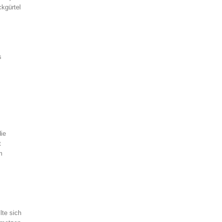
kgürtel
s
die
t
m
lte sich