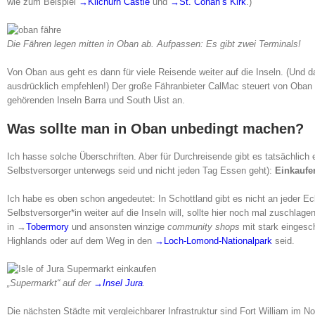
wie zum Beispiel
→Kilchurn Castle
und
→St. Conan’s Kirk
.)
Die Fähren legen mitten in Oban ab. Aufpassen: Es gibt zwei Terminals!
Von Oban aus geht es dann für viele Reisende weiter auf die Inseln. (Und da
ausdrücklich empfehlen!) Der große Fähranbieter CalMac steuert von Oban a
gehörenden Inseln Barra und South Uist an.
Was sollte man in Oban unbedingt machen?
Ich hasse solche Überschriften. Aber für Durchreisende gibt es tatsächlich 
Selbstversorger unterwegs seid und nicht jeden Tag Essen geht):
Einkaufe
Ich habe es oben schon angedeutet: In Schottland gibt es nicht an jeder Ec
Selbstversorger*in weiter auf die Inseln will, sollte hier noch mal zuschlage
in →
Tobermory
und ansonsten winzige
community shops
mit stark eingesc
Highlands oder auf dem Weg in den
→Loch-Lomond-Nationalpark
seid.
„Supermarkt“ auf der
→Insel Jura
.
Die nächsten Städte mit vergleichbarer Infrastruktur sind Fort William im N