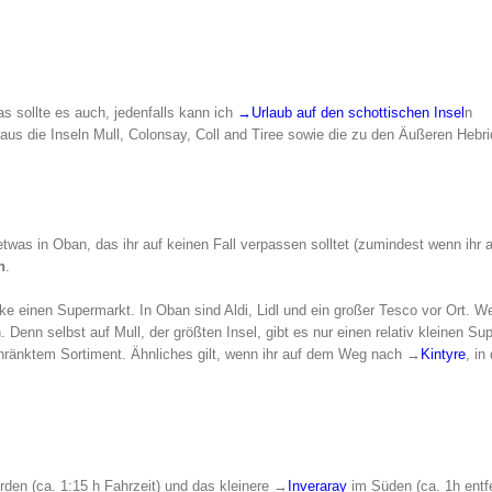
s sollte es auch, jedenfalls kann ich
→Urlaub auf den schottischen Insel
n
us die Inseln Mull, Colonsay, Coll and Tiree sowie die zu den Äußeren Hebr
etwas in Oban, das ihr auf keinen Fall verpassen solltet (zumindest wenn ihr a
n
.
ke einen Supermarkt. In Oban sind Aldi, Lidl und ein großer Tesco vor Ort. We
n. Denn selbst auf Mull, der größten Insel, gibt es nur einen relativ kleinen Su
hränktem Sortiment. Ähnliches gilt, wenn ihr auf dem Weg nach →
Kintyre
, in
orden (ca. 1:15 h Fahrzeit) und das kleinere →
Inveraray
im Süden (ca. 1h entfe