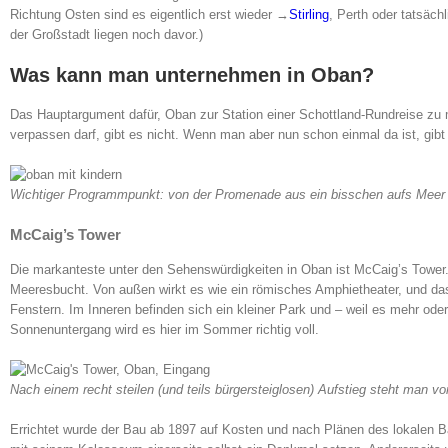
Richtung Osten sind es eigentlich erst wieder →
Stirling
, Perth oder tatsäch
der Großstadt liegen noch davor.)
Was kann man unternehmen in Oban?
Das Hauptargument dafür, Oban zur Station einer Schottland-Rundreise zu 
verpassen darf, gibt es nicht. Wenn man aber nun schon einmal da ist, gi
Wichtiger Programmpunkt: von der Promenade aus ein bisschen aufs Meer
McCaig’s Tower
Die markanteste unter den Sehenswürdigkeiten in Oban ist McCaig’s Tower. 
Meeresbucht. Von außen wirkt es wie ein römisches Amphietheater, und das 
Fenstern. Im Inneren befinden sich ein kleiner Park und – weil es mehr ode
Sonnenuntergang wird es hier im Sommer richtig voll.
Nach einem recht steilen (und teils bürgersteiglosen) Aufstieg steht man v
Errichtet wurde der Bau ab 1897 auf Kosten und nach Plänen des lokalen B