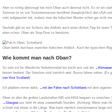
Aber so richtig überzeugt hat mich Oban auch diesmal nicht. Es ist ein s
Sommer ist es von Touristenmassen bevölkert (hauptsächlich den USA und
sehr aufgepustet hat, sodass man die hübschen Muster schon gar nicht me
Deshalb gibt es am Schluss des Artikels auch einen dicken Tipp für einen
eben schon, Oban als Stop-Over zu benutzen.
Oban bietet durchaus manchen hübschen Anblick. Auch bei typischem Reg
Wie kommt man nach Oban?
So sehr ich für öffentliche Verkehrsmittel bin (nicht erst seit der
→Klimawand
besten bedient. Die Strecken sind ziemlich weit. Busse fahren selten. (Es g
von Visit Scotland
).
Ich plädiere immer dafür,
→mit der Fähre nach Schottland
mit dem eigenen 
Oban ist über die großen Landstraßen A85 und A816 bequem zu erreichen. 
→Glasgow
aus fahrt ihr etwa zweieinhalb Stunden. (Achtung: Wenn man Holzl
schnell mal etwas in die Länge. Man kann nämlich streckenweise lange nicht