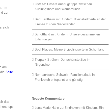
Ostsee: Unsere Ausflugstipps zwischen
t. Im
Kühlungsborn und Warnemünde
nd zu
Bad Bentheim mit Kindern: Kleinstadtperle an der
Grenze zu den Niederlanden
s sich
Schottland mit Kindern: Unsere gesammelten
Erfahrungen
Soul Places: Meine 9 Lieblingsorte in Schottland
Tierpark Ströhen: Der schönste Zoo im
Nirgendwo
ch am
 die
Seite
Normannische Schweiz: Familienurlaub in
Frankreich entspannt und günstig
Neueste Kommentare
ich das
schenstops
Lena Marie Hahn
zu
Eindhoven mit Kindern: Ein