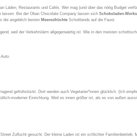
ur an Läden, Restaurants und Cafés. Wer mag (und über das nötig Budget verfü
en lassen. Bei der Oban Chocolate Company lassen sich
Schokoladen-Work
s die angeblich besten
Meeresfrüchte
Schottlands auf die Faust.
end, weil der Verkehrslärm allgegenwärtig ist. Wie in den meisten schottisc
 Auto.
agend gefrühstückt. Dort werden auch Vegetarier*innen glücklich. (Ich empf
ütlich-moderner Einrichtung. Weil es innen größer ist, als es von außen aussi
 Street Zuflucht gesucht. Der kleine Laden ist ein schlichter Familienbetrieb. 