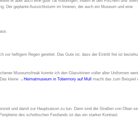
ollte er aber auch eine gute Tat vollbringen, indem er den Fischern und Ste
ring. Der geplante Aussichtsturm im Inneren, der auch ein Museum und eine
aus.
vor heftigem Regen gerettet. Das Gute ist, dass der Eintritt frei ist bezieh
prochener Museumsfreak konnte ich den Glasvitrinen voller alter Uniformen wen
 (Das kleine →
Heimatmuseum in Tobermory auf Mull
macht das zum Beispiel d
enzeit und damit zur Hauptsaison zu tun. Dann sind die Straßen von Oban se
Peripherie des schottischen Festlands ist das ein starker Kontrast.