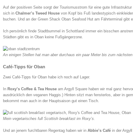
Auf der positiven Seite sorgt der Tourismusstrom für eine gute Infrastrukt
sich in
Chalmer’s Tweed House
von Kopf bis Fuß landestypisch einkleid
buchen. Und an der Green Shack Oban Seafood Hut am Fährterminal gibt e
Ich persönlich finde Stadtbummel in Schottland immer ein bisschen anstreng
Städten gibt es in Oban keine Fußgängerzone.
An einigen Stellen hat man aber durchaus ein paar Meter bis zum nächsten
Café-Tipps für Oban
Zwei Café-Tipps für Oban habe ich noch auf Lager.
In
Roxy’s Coffee & Tea House
am Argyll Square haben wir mal ganz hervorr
ausdrücklich den veganen Haggis.) Hinten sitzt man fensterlos, aber in gem
bekommt man auch in der Hauptsaison gut einen Tisch.
Mein vegetarisches full Scottish breakfast im Roxy’s.
Und an jenem furchtbaren Regentag haben wir in
Abbie’s Café
in der Argyll