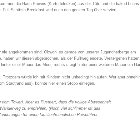
kommen die Hash Browns (Kartoffelecken) aus der Tüte und die baked beans
Full Scottish Breakfast wird auch den ganzen Tag über serviert.
 wir nie angekommen sind. Obwohl es gerade von unserer Jugendherberge am
, haben wir diesen abgebrochen, als der Fußweg endete. Weitergehen hätten 
inter einer Mauer das Meer, rechts steigt hinter einer weiteren Mauer ein Ha
 Trotzdem würde ich mit Kindern nicht unbedingt hinlaufen. Wer aber ohnehi
om Stadtrand aus), könnte hier einen Stopp einlegen.
om Tower). Aber es illustriert, dass die völlige Abwesenheit
s Wanderweg zu empfehlen. (Noch viel schlimmer ist das
Wanderungen für einen familienfreundlichen Reiseführer