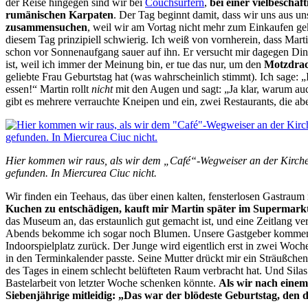
der Reise hingegen sind wir bei
Couchsurfern
,
bei einer vielbeschäf
rumänischen Karpaten
. Der Tag beginnt damit, dass wir uns aus u
zusammensuchen
, weil wir am Vortag nicht mehr zum Einkaufen g
diesem Tag prinzipiell schwierig. Ich weiß von vornherein, dass Mart
schon vor Sonnenaufgang sauer auf ihn. Er versucht mir dagegen Din
ist, weil ich immer der Meinung bin, er tue das nur, um den
Motzdra
geliebte Frau Geburtstag hat (was wahrscheinlich stimmt). Ich sage: 
essen!“ Martin rollt
nicht
mit den Augen und sagt: „Ja klar, warum auc
gibt es mehrere verrauchte Kneipen und ein, zwei Restaurants, die a
Hier kommen wir raus, als wir dem „Café“-Wegweiser an der Kirche
gefunden. In Miercurea Ciuc nicht.
Wir finden ein Teehaus, das über einen kalten, fensterlosen Gastraum
Kuchen zu entschädigen, kauft mir Martin später im Supermarkt 
das Museum an, das erstaunlich gut gemacht ist, und eine Zeitlang v
Abends bekomme ich sogar noch Blumen. Unsere Gastgeber kommen v
Indoorspielplatz zurück. Der Junge wird eigentlich erst in zwei Woch
in den Terminkalender passte. Seine Mutter drückt mir ein Sträußchen
des Tages in einem schlecht belüfteten Raum verbracht hat. Und Silas f
Bastelarbeit von letzter Woche schenken könnte.
Als wir nach einem 
Siebenjährige mitleidig: „Das war der blödeste Geburtstag, den du