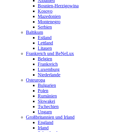
Albanien
Bosnien-Herzigowina
Kosovo
Mazedonien
Montenegro
Serbien
Baltikum
Estland
Lettland
Litauen
Frankreich und BeNeLux
Belgien
Frankreich
Luxemburg
Niederlande
Osteuropa
Bulgarien
Polen
Rumänien
Slowakei
Tschechien
Ungarn
Großbritannien und Irland
England
Irland