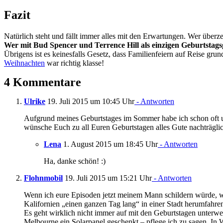
Fazit
Natürlich steht und fällt immer alles mit den Erwartungen. Wer überzeug
Wer mit Bud Spencer und Terrence Hill als einzigen Geburtstagsgä
Übrigens ist es keinesfalls Gesetz, dass Familienfeiern auf Reise grun
Weihnachten
war richtig klasse!
4 Kommentare
Ulrike
19. Juli 2015 um 10:45 Uhr
- Antworten
Aufgrund meines Geburtstages im Sommer habe ich schon oft un
wünsche Euch zu all Euren Geburtstagen alles Gute nachträgli
Lena
1. August 2015 um 18:45 Uhr
- Antworten
Ha, danke schön! :)
Flohnmobil
19. Juli 2015 um 15:21 Uhr
- Antworten
Wenn ich eure Episoden jetzt meinem Mann schildern würde, wür
Kalifornien „einen ganzen Tag lang“ in einer Stadt herumfahr
Es geht wirklich nicht immer auf mit den Geburtstagen unterw
Melbourne ein Solarpanel geschenkt – pflege ich zu sagen. In W