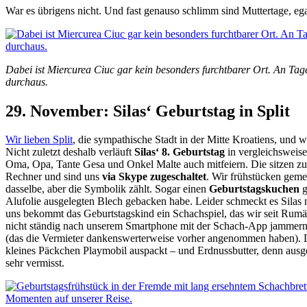
War es übrigens nicht. Und fast genauso schlimm sind Muttertage, ega
Dabei ist Miercurea Ciuc gar kein besonders furchtbarer Ort. An Tage
durchaus.
29. November: Silas‘ Geburtstag in Split
Wir lieben Split
, die sympathische Stadt in der Mitte Kroatiens, und
Nicht zuletzt deshalb verläuft
Silas‘ 8. Geburtstag
in vergleichsweis
Oma, Opa, Tante Gesa und Onkel Malte auch mitfeiern. Die sitzen 
Rechner und sind uns
via Skype zugeschaltet
. Wir frühstücken geme
dasselbe, aber die Symbolik zählt. Sogar einen
Geburtstagskuchen
g
Alufolie ausgelegten Blech gebacken habe. Leider schmeckt es Silas 
uns bekommt das Geburtstagskind ein Schachspiel, das wir seit Rumä
nicht ständig nach unserem Smartphone mit der Schach-App jammern
(das die Vermieter dankenswerterweise vorher angenommen haben). Die 
kleines Päckchen Playmobil auspackt – und Erdnussbutter, denn ausge
sehr vermisst.