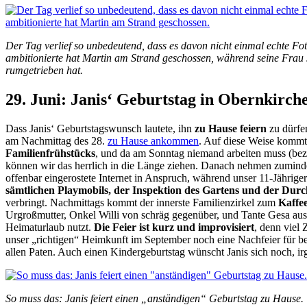
Der Tag verlief so unbedeutend, dass es davon nicht einmal echte Fot
ambitionierte hat Martin am Strand geschossen, während seine Frau 
rumgetrieben hat.
29. Juni: Janis‘ Geburtstag in Obernkirch
Dass Janis‘ Geburtstagswunsch lautete, ihn
zu Hause feiern
zu dürfe
am Nachmittag des 28.
zu Hause ankommen
. Auf diese Weise kommt
Familienfrühstücks
, und da am Sonntag niemand arbeiten muss (bez
können wir das herrlich in die Länge ziehen. Danach nehmen zumin
offenbar eingerostete Internet in Anspruch, während unser 11-Jährige
sämtlichen Playmobils, der Inspektion des Gartens und der Dur
verbringt. Nachmittags kommt der innerste Familienzirkel zum
Kaffe
Urgroßmutter, Onkel Willi von schräg gegenüber, und Tante Gesa aus 
Heimaturlaub nutzt.
Die Feier ist kurz und improvisiert
, denn viel 
unser „richtigen“ Heimkunft im September noch eine Nachfeier für b
allen Paten. Auch einen Kindergeburtstag wünscht Janis sich noch, i
So muss das: Janis feiert einen „anständigen“ Geburtstag zu Hause.