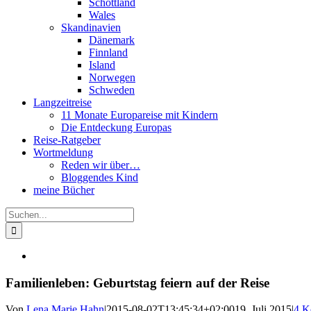
Schottland
Wales
Skandinavien
Dänemark
Finnland
Island
Norwegen
Schweden
Langzeitreise
11 Monate Europareise mit Kindern
Die Entdeckung Europas
Reise-Ratgeber
Wortmeldung
Reden wir über…
Bloggendes Kind
meine Bücher
Suche
nach:
Familienleben: Geburtstag feiern auf der Reise
Von
Lena Marie Hahn
|
2015-08-02T13:45:34+02:00
19. Juli 2015
|
4 K