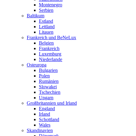
Montenegro
Serbien
Baltikum
Estland
Lettland
Litauen
Frankreich und BeNeLux
Belgien
Frankreich
Luxemburg
Niederlande
Osteuropa
Bulgarien
Polen
Rumänien
Slowakei
Tschechien
Ungarn
Großbritannien und Irland
England
Irland
Schottland
Wales
Skandinavien
Dänemark