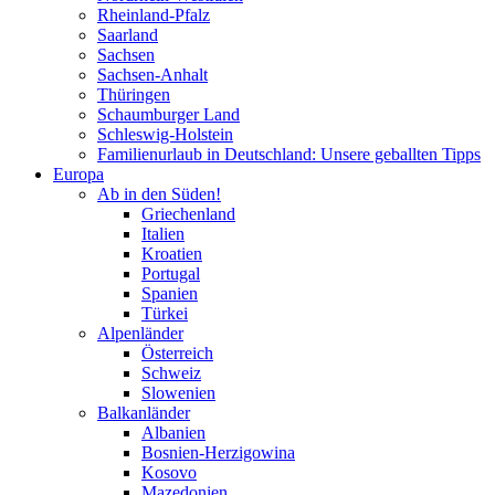
Rheinland-Pfalz
Saarland
Sachsen
Sachsen-Anhalt
Thüringen
Schaumburger Land
Schleswig-Holstein
Familienurlaub in Deutschland: Unsere geballten Tipps
Europa
Ab in den Süden!
Griechenland
Italien
Kroatien
Portugal
Spanien
Türkei
Alpenländer
Österreich
Schweiz
Slowenien
Balkanländer
Albanien
Bosnien-Herzigowina
Kosovo
Mazedonien