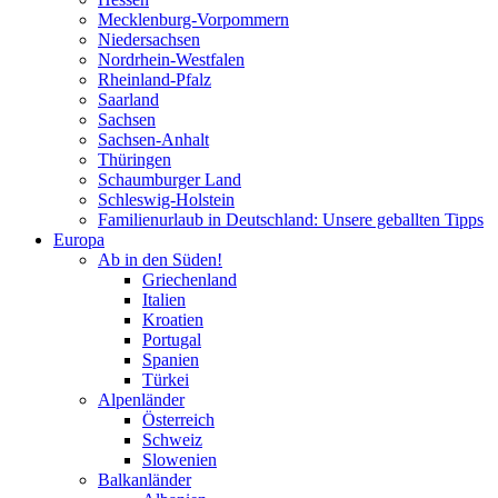
Mecklenburg-Vorpommern
Niedersachsen
Nordrhein-Westfalen
Rheinland-Pfalz
Saarland
Sachsen
Sachsen-Anhalt
Thüringen
Schaumburger Land
Schleswig-Holstein
Familienurlaub in Deutschland: Unsere geballten Tipps
Europa
Ab in den Süden!
Griechenland
Italien
Kroatien
Portugal
Spanien
Türkei
Alpenländer
Österreich
Schweiz
Slowenien
Balkanländer