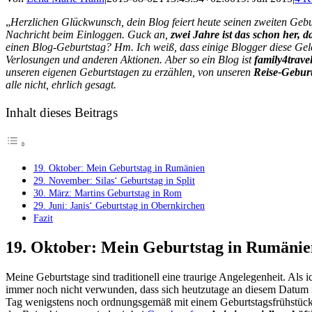
„
Herzlichen Glückwunsch, dein Blog feiert heute seinen zweiten Geb
Nachricht beim Einloggen. Guck an,
zwei Jahre ist das schon her,
einen Blog-Geburtstag? Hm. Ich weiß, dass einige Blogger diese Gele
Verlosungen und anderen Aktionen. Aber so ein Blog ist
family4trave
unseren eigenen Geburtstagen zu erzählen, von unseren
Reise-Gebur
alle nicht, ehrlich gesagt.
Inhalt dieses Beitrags
19. Oktober: Mein Geburtstag in Rumänien
29. November: Silas‘ Geburtstag in Split
30. März: Martins Geburtstag in Rom
29. Juni: Janis‘ Geburtstag in Obernkirchen
Fazit
19. Oktober: Mein Geburtstag in Rumänie
Meine Geburtstage sind traditionell eine traurige Angelegenheit. Als i
immer noch nicht verwunden, dass sich heutzutage an diesem Datum n
Tag wenigstens noch ordnungsgemäß mit einem Geburtstagsfrühstüc