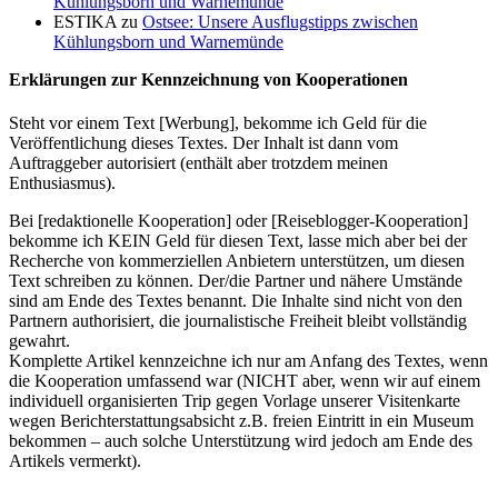
Kühlungsborn und Warnemünde
ESTIKA
zu
Ostsee: Unsere Ausflugstipps zwischen
Kühlungsborn und Warnemünde
Erklärungen zur Kennzeichnung von Kooperationen
Steht vor einem Text [Werbung], bekomme ich Geld für die
Veröffentlichung dieses Textes. Der Inhalt ist dann vom
Auftraggeber autorisiert (enthält aber trotzdem meinen
Enthusiasmus).
Bei [redaktionelle Kooperation] oder [Reiseblogger-Kooperation]
bekomme ich KEIN Geld für diesen Text, lasse mich aber bei der
Recherche von kommerziellen Anbietern unterstützen, um diesen
Text schreiben zu können. Der/die Partner und nähere Umstände
sind am Ende des Textes benannt. Die Inhalte sind nicht von den
Partnern authorisiert, die journalistische Freiheit bleibt vollständig
gewahrt.
Komplette Artikel kennzeichne ich nur am Anfang des Textes, wenn
die Kooperation umfassend war (NICHT aber, wenn wir auf einem
individuell organisierten Trip gegen Vorlage unserer Visitenkarte
wegen Berichterstattungsabsicht z.B. freien Eintritt in ein Museum
bekommen – auch solche Unterstützung wird jedoch am Ende des
Artikels vermerkt).