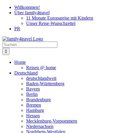
Zum
Willkommen!
Inhalt
Über family4travel
springen
11 Monate Europareise mit Kindern
Unser Reise-Wunschzettel
PR
instagram
facebook
pinterest
Suche
nach:
Home
Reisen @ home
Deutschland
deutschlandweit
Baden-Württemberg
Bayern
Berlin
Brandenburg
Bremen
Hamburg
Hessen
Mecklenburg-Vorpommern
Niedersachsen
Nordrhein-Westfalen