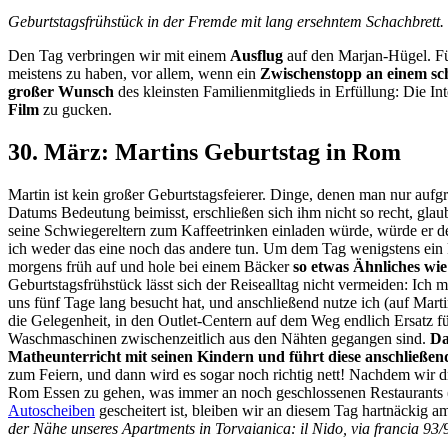
Geburtstagsfrühstück in der Fremde mit lang ersehntem Schachbrett.
Den Tag verbringen wir mit einem
Ausflug
auf den Marjan-Hügel. Fü
meistens zu haben, vor allem, wenn ein
Zwischenstopp an einem sch
großer Wunsch
des kleinsten Familienmitglieds in Erfüllung: Die In
Film
zu gucken.
30. März: Martins Geburtstag in Rom
Martin ist kein großer Geburtstagsfeierer. Dinge, denen man nur aufg
Datums Bedeutung beimisst, erschließen sich ihm nicht so recht, gl
seine Schwiegereltern zum Kaffeetrinken einladen würde, würde er 
ich weder das eine noch das andere tun. Um dem Tag wenigstens ein k
morgens früh auf und hole bei einem Bäcker
so etwas Ähnliches wi
Geburtstagsfrühstück lässt sich der Reisealltag nicht vermeiden: Ich
uns fünf Tage lang besucht hat, und anschließend nutze ich (auf Mart
die Gelegenheit, in den Outlet-Centern auf dem Weg endlich Ersatz f
Waschmaschinen zwischenzeitlich aus den Nähten gegangen sind.
Da
Matheunterricht mit seinen Kindern und führt diese anschließen
zum Feiern, und dann wird es sogar noch richtig nett! Nachdem wir 
Rom Essen zu gehen, was immer an noch geschlossenen Restaurants 
Autoscheiben
gescheitert ist, bleiben wir an diesem Tag hartnäckig 
der Nähe unseres Apartments in Torvaianica: il Nido, via francia 93/