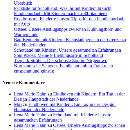
Überblick
Packliste für Schottland: Was ihr mit Kindern braucht
Familienurlaub: Mit Kindern nach Großbritannien?
Roadtrips mit Kindern: Unsere Tipps für den Familienurlaub
mit Auto
Ostsee: Unsere Ausflugstipps zwischen Kühlungsborn und
Warnemünde
Bad Bentheim mit Kindern: Kleinstadtperle an der Grenze zu
den Niederlanden
Schottland mit Kindern: Unsere gesammelten Erfahrungen
Soul Places: Meine 9 Lieblingsorte in Schottland
Tierpark Ströhen: Der schönste Zoo im Nirgendwo
Normannische Schweiz: Familienurlaub in Frankreich
entspannt und günstig
Neueste Kommentare
Lena Marie Hahn
zu
Eindhoven mit Kindern: Ein Tag in der
Design-Hauptstadt der Niederlande
Miri
zu
Eindhoven mit Kindern: Ein Tag in der Design-
Hauptstadt der Niederlande
Lena Marie Hahn
zu
Schottland mit Kindern: Unsere
gesammelten Erfahrungen
Lena Marie Hahn
zu
Ostsee: Unsere Ausflugstipps zwischen