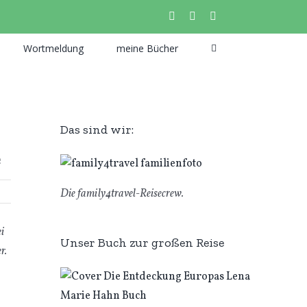
instagram
facebook
pinterest
Wortmeldung
meine Bücher
Das sind wir:
e
Die family4travel-Reisecrew.
i
Unser Buch zur großen Reise
r.