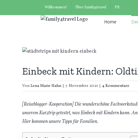
Suche
Zum
Willkommen!
Über family4travel
PR
nach:
Inhalt
springen
Home
De
Einbeck mit Kindern: Oldt
Von
Lena Marie Hahn
|
7. November 2021
|
4 Kommentare
[Reiseblogger-Kooperation] Die wunderschöne Fachwerkstadt i
unserem Kurztrip getestet, was Einbeck mit Kindern kann. Antw
Hier kommen unsere Tipps für Familien.