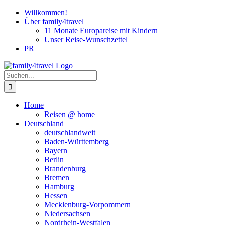
Zum
Willkommen!
Inhalt
Über family4travel
springen
11 Monate Europareise mit Kindern
Unser Reise-Wunschzettel
PR
instagram
facebook
pinterest
Suche
nach:
Home
Reisen @ home
Deutschland
deutschlandweit
Baden-Württemberg
Bayern
Berlin
Brandenburg
Bremen
Hamburg
Hessen
Mecklenburg-Vorpommern
Niedersachsen
Nordrhein-Westfalen