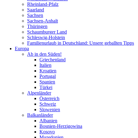
Rheinland-Pfalz
Saarland
Sachsen
Sachsen-Anhalt
Thüringen
Schaumburger Land
Schleswig-Holstein
Familienurlaub in Deutschland: Unsere geballten Tipps
Europa
Ab in den Süden!
Griechenland
Italien
Kroatien
Portugal
Spanien
Türkei
Alpenländer
Österreich
Schweiz
Slowenien
Balkanländer
Albanien
Bosnien-Herzigowina
Kosovo
Mazedonien