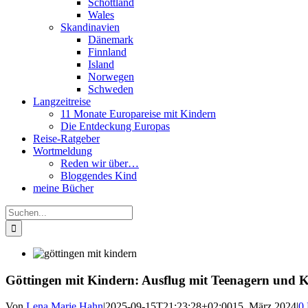
Schottland
Wales
Skandinavien
Dänemark
Finnland
Island
Norwegen
Schweden
Langzeitreise
11 Monate Europareise mit Kindern
Die Entdeckung Europas
Reise-Ratgeber
Wortmeldung
Reden wir über…
Bloggendes Kind
meine Bücher
Suche
nach:
Göttingen mit Kindern: Ausflug mit Teenagern und K
Von
Lena Marie Hahn
|
2025-09-15T21:23:28+02:00
15. März 2024
|
0