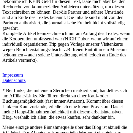
bekomme ich KEIN Geld für diesen Text, lasse mich aber bei der
Recherche von kommerziellen Anbietern unterstützen, um diesen
Text schreiben zu können. Der/die Partner und nähere Umstände
sind am Ende des Textes benannt. Die Inhalte sind nicht von den
Partnern authorisiert, die journalistische Freiheit bleibt vollständig
gewahrt.
Komplette Artikel kennzeichne ich nur am Anfang des Textes, wenn
die Kooperation umfassend war (NICHT aber, wenn wir auf einem
individuell organisierten Trip gegen Vorlage unserer Visitenkarte
wegen Berichterstattungsabsicht z.B. freien Eintritt in ein Museum
bekommen – auch solche Unterstützung wird jedoch am Ende des
Artikels vermerkt).
Impressum
Datenschutz
* Bei Links, die mit einem Sternchen markiert sind, handelt es sich
um Affiliate-Links. Sie führen direkt zu einer Kauf- oder
Buchungsmöglichkeit (fast immer Amazon). Kommt über diesen
Link ein Kauf zustande, erhalte ich eine kleine Provision. Das ist
meine Haupt-Einnahmemöglichkeit mit diesem arbeitsintensiven
Blog, weshalb ich allen, die etwas kaufen, sehr dankbar bin.
Meine einzige andere Einnahmequelle über das Blog ist aktuell die
VG Wort. Das Abenteuer, kommerzielle Werbung einspielen zu