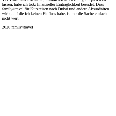
lassen, habe ich trotz finanzieller Einträglichkeit beendet. Dass
family4travel für Kurzreisen nach Dubai und andere Absurditäten
wirbt, auf die ich keinen Einfluss habe, ist mir die Sache einfach
nicht wert.
2020 family4travel
instagram
facebook
pinterest