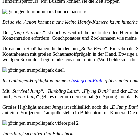
Hindernisparcours. Mit Buzzern können sie die Zeit stoppen.
Bei so viel Action kommt meine kleine Handy-Kamera kaum hinterhe
Der „
Ninja Parcours
“ ist noch wesentlich herausfordernder. Hier rei
Konzentration erfordern. Couchpotatoes und Zockernasen wie meine Ju
Umso mehr Spaß haben die beiden am „
Battle Beam
“. Ein schmaler 
Kontrahenten mit großen Schaumstoffprügeln in der Hand. Etwaige a
wenigen Sekunden liegt mindestens einer unten. (Weil beide so lachen 
Im Göttingen-Highlight in meinem
Instagram-Profil
gibt es unter and
Mit „
Survival Jump
“, „
Tumbling Lane
“, „
Flying Dunk
“ und der „
Dod
und „
Foam Jump
“ geht es eher um den einmaligen Sprung und das Fa
Großes Highlight meiner Jungs ist schließlich noch die „
E-Jump Battl
antreten. Vor jedem Trampolin steht ein Bildschirm mit Kamera. Die e
Janis hüpft sich über den Bildschirm.