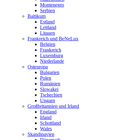
Montenegro
Serbien
Baltikum
Estland
Lettland
Litauen
Frankreich und BeNeLux
Belgien
Frankreich
Luxemburg
Niederlande
Osteuropa
Bulgarien
Polen
Rumänien
Slowakei
Tschechien
Ungarn
Großbritannien und Irland
England
Irland
Schottland
Wales
Skandinavien
Dänemark