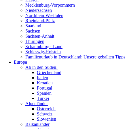
Mecklenburg-Vorpommern
Niedersachsen
Nordrhein-Westfalen
Rheinland-Pfalz
Saarland
Sachsen
Sachsen-Anhalt
Thüringen
Schaumburger Land
Schleswig-Holstein
Familienurlaub in Deutschland: Unsere geballten Tipps
Europa
Ab in den Süden!
Griechenland
Italien
Kroatien
Portugal
Spanien
Türkei
Alpenländer
Österreich
Schweiz
Slowenien
Balkanländer