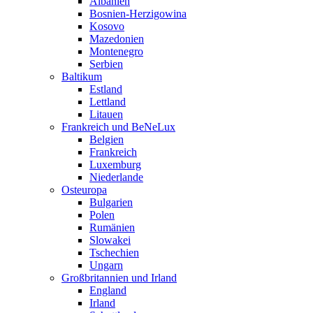
Albanien
Bosnien-Herzigowina
Kosovo
Mazedonien
Montenegro
Serbien
Baltikum
Estland
Lettland
Litauen
Frankreich und BeNeLux
Belgien
Frankreich
Luxemburg
Niederlande
Osteuropa
Bulgarien
Polen
Rumänien
Slowakei
Tschechien
Ungarn
Großbritannien und Irland
England
Irland