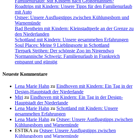
Familienurlaub: Mit Kindern nach Großbritannien?
Roadtrips mit Kindern: Unsere Tipps für den Familienurlaub
mit Auto
Ostsee: Unsere Ausflugstipps zwischen Kühlungsborn und
Warnemünde
Bad Bentheim mit Kindern: Kleinstadtperle an der Grenze zu
den Niederlanden
Schottland mit Kindern: Unsere gesammelten Erfahrungen
Soul Places: Meine 9 Lieblingsorte in Schottland
Tierpark Ströhen: Der schönste Zoo im Nirgendwo
Normannische Schweiz: Familienurlaub in Frankreich
entspannt und günstig
Neueste Kommentare
Lena Marie Hahn
zu
Eindhoven mit Kindern: Ein Tag in der
Design-Hauptstadt der Niederlande
Miri
zu
Eindhoven mit Kindern: Ein Tag in der Design-
Hauptstadt der Niederlande
Lena Marie Hahn
zu
Schottland mit Kindern: Unsere
gesammelten Erfahrungen
Lena Marie Hahn
zu
Ostsee: Unsere Ausflugstipps zwischen
Kühlungsborn und Warnemünde
ESTIKA
zu
Ostsee: Unsere Ausflugstipps zwischen
Kühlungsborn und Warnemünde