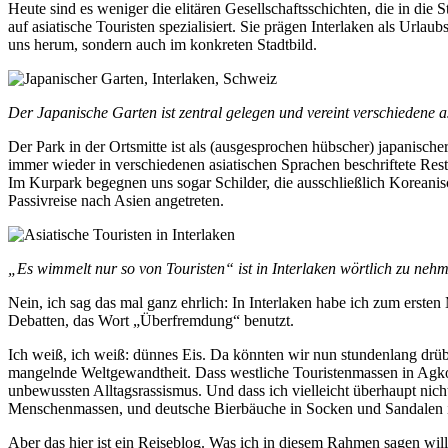
Heute sind es weniger die elitären Gesellschaftsschichten, die in die 
auf asiatische Touristen spezialisiert. Sie prägen Interlaken als Urla
uns herum, sondern auch im konkreten Stadtbild.
Der Japanische Garten ist zentral gelegen und vereint verschiedene a
Der Park in der Ortsmitte ist als (ausgesprochen hübscher) japanisch
immer wieder in verschiedenen asiatischen Sprachen beschriftete Res
Im Kurpark begegnen uns sogar Schilder, die ausschließlich Koreanisch 
Passivreise nach Asien angetreten.
„Es wimmelt nur so von Touristen“ ist in Interlaken wörtlich zu neh
Nein, ich sag das mal ganz ehrlich: In Interlaken habe ich zum erste
Debatten, das Wort „Überfremdung“ benutzt.
Ich weiß, ich weiß: dünnes Eis. Da könnten wir nun stundenlang drüb
mangelnde Weltgewandtheit. Dass westliche Touristenmassen in Agk
unbewussten Alltagsrassismus. Und dass ich vielleicht überhaupt nich
Menschenmassen, und deutsche Bierbäuche in Socken und Sandalen 
Aber das hier ist ein Reiseblog. Was ich in diesem Rahmen sagen will,