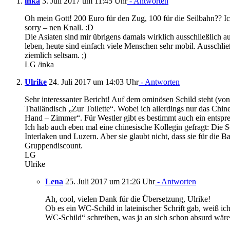
inka
3. Juli 2017 um 11:45 Uhr
- Antworten
Oh mein Gott! 200 Euro für den Zug, 100 für die Seilbahn?? Ic
sorry – nen Knall. :D
Die Asiaten sind mir übrigens damals wirklich ausschließlich a
leben, heute sind einfach viele Menschen sehr mobil. Ausschließ
ziemlich seltsam. ;)
LG /inka
Ulrike
24. Juli 2017 um 14:03 Uhr
- Antworten
Sehr interessanter Bericht! Auf dem ominösen Schild steht (vo
Thailändisch „Zur Toilette“. Wobei ich allerdings nur das Chi
Hand – Zimmer“. Für Westler gibt es bestimmt auch ein entspr
Ich hab auch eben mal eine chinesische Kollegin gefragt: Die S
Interlaken und Luzern. Aber sie glaubt nicht, dass sie für die B
Gruppendiscount.
LG
Ulrike
Lena
25. Juli 2017 um 21:26 Uhr
- Antworten
Ah, cool, vielen Dank für die Übersetzung, Ulrike!
Ob es ein WC-Schild in lateinischer Schrift gab, weiß ich
WC-Schild“ schreiben, was ja an sich schon absurd wäre