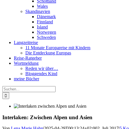
Schottland
Wales
Skandinavien
Dänemark
Finnland
Island
Norwegen
Schweden
Langzeitreise
11 Monate Europareise mit Kindern
Die Entdeckung Europas
Reise-Ratgeber
Wortmeldung
Reden wir über…
Bloggendes Kind
meine Bücher
Suche
nach:
Interlaken: Zwischen Alpen und Asien
Von
Lena Marie Hahn
|
2025-04-29T00:13:24+02:00
2. Juli 2017
|
5 Ko