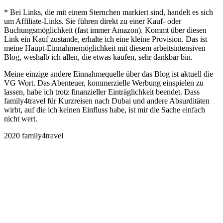
* Bei Links, die mit einem Sternchen markiert sind, handelt es sich
um Affiliate-Links. Sie führen direkt zu einer Kauf- oder
Buchungsmöglichkeit (fast immer Amazon). Kommt über diesen
Link ein Kauf zustande, erhalte ich eine kleine Provision. Das ist
meine Haupt-Einnahmemöglichkeit mit diesem arbeitsintensiven
Blog, weshalb ich allen, die etwas kaufen, sehr dankbar bin.
Meine einzige andere Einnahmequelle über das Blog ist aktuell die
VG Wort. Das Abenteuer, kommerzielle Werbung einspielen zu
lassen, habe ich trotz finanzieller Einträglichkeit beendet. Dass
family4travel für Kurzreisen nach Dubai und andere Absurditäten
wirbt, auf die ich keinen Einfluss habe, ist mir die Sache einfach
nicht wert.
2020 family4travel
instagram
facebook
pinterest