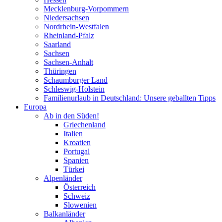
Mecklenburg-Vorpommern
Niedersachsen
Nordrhein-Westfalen
Rheinland-Pfalz
Saarland
Sachsen
Sachsen-Anhalt
Thüringen
Schaumburger Land
Schleswig-Holstein
Familienurlaub in Deutschland: Unsere geballten Tipps
Europa
Ab in den Süden!
Griechenland
Italien
Kroatien
Portugal
Spanien
Türkei
Alpenländer
Österreich
Schweiz
Slowenien
Balkanländer