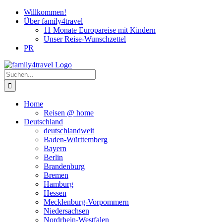
Zum
Willkommen!
Inhalt
Über family4travel
springen
11 Monate Europareise mit Kindern
Unser Reise-Wunschzettel
PR
instagram
facebook
pinterest
Suche
nach:
Home
Reisen @ home
Deutschland
deutschlandweit
Baden-Württemberg
Bayern
Berlin
Brandenburg
Bremen
Hamburg
Hessen
Mecklenburg-Vorpommern
Niedersachsen
Nordrhein-Westfalen