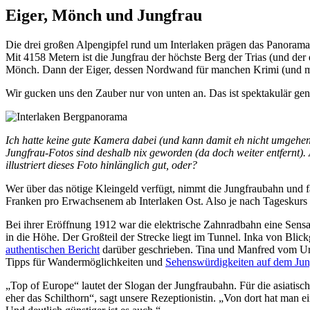
Eiger, Mönch und Jungfrau
Die drei großen Alpengipfel rund um Interlaken prägen das Panorama 
Mit 4158 Metern ist die Jungfrau der höchste Berg der Trias (und der 
Mönch. Dann der Eiger, dessen Nordwand für manchen Krimi (und ma
Wir gucken uns den Zauber nur von unten an. Das ist spektakulär ge
Ich hatte keine gute Kamera dabei (und kann damit eh nicht umgehen)
Jungfrau-Fotos sind deshalb nix geworden (da doch weiter entfernt). 
illustriert dieses Foto hinlänglich gut, oder?
Wer über das nötige Kleingeld verfügt, nimmt die Jungfraubahn und f
Franken pro Erwachsenem ab Interlaken Ost. Also je nach Tageskurs
Bei ihrer Eröffnung 1912 war die elektrische Zahnradbahn eine Sensa
in die Höhe. Der Großteil der Strecke liegt im Tunnel. Inka von Blic
authentischen Bericht
darüber geschrieben. Tina und Manfred vom Urla
Tipps für Wandermöglichkeiten und
Sehenswürdigkeiten auf dem Jun
„Top of Europe“ lautet der Slogan der Jungfraubahn. Für die asiatisch
eher das Schilthorn“, sagt unsere Rezeptionistin. „Von dort hat man 