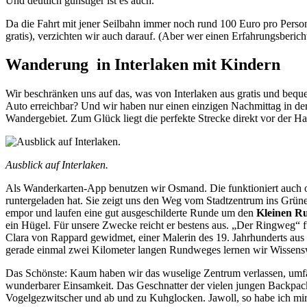
Und deutlich günstiger ist es auch.“
Da die Fahrt mit jener Seilbahn immer noch rund 100 Euro pro Person
gratis), verzichten wir auch darauf. (Aber wer einen Erfahrungsberic
Wanderung in Interlaken mit Kindern
Wir beschränken uns auf das, was von Interlaken aus gratis und beque
Auto erreichbar? Und wir haben nur einen einzigen Nachmittag in der
Wandergebiet. Zum Glück liegt die perfekte Strecke direkt vor der Ha
Ausblick auf Interlaken.
Als Wanderkarten-App benutzen wir Osmand. Die funktioniert auch o
runtergeladen hat. Sie zeigt uns den Weg vom Stadtzentrum ins Grü
empor und laufen eine gut ausgeschilderte Runde um den
Kleinen R
ein Hügel. Für unsere Zwecke reicht er bestens aus. „Der Ringweg“ fü
Clara von Rappard gewidmet, einer Malerin des 19. Jahrhunderts aus I
gerade einmal zwei Kilometer langen Rundweges lernen wir Wissenswe
Das Schönste: Kaum haben wir das wuselige Zentrum verlassen, umfä
wunderbarer Einsamkeit. Das Geschnatter der vielen jungen Backpac
Vogelgezwitscher und ab und zu Kuhglocken. Jawoll, so habe ich mir 