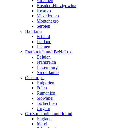
Albanien
Bosnien-Herzigowina
Kosovo
Mazedonien
Montenegro
Serbien
Baltikum
Estland
Lettland
Litauen
Frankreich und BeNeLux
Belgien
Frankreich
Luxemburg
Niederlande
Osteuropa
Bulgarien
Polen
Rumänien
Slowakei
Tschechien
Ungarn
Großbritannien und Irland
England
Irland