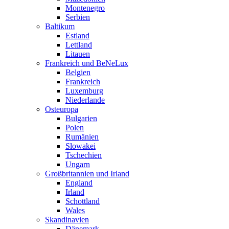
Montenegro
Serbien
Baltikum
Estland
Lettland
Litauen
Frankreich und BeNeLux
Belgien
Frankreich
Luxemburg
Niederlande
Osteuropa
Bulgarien
Polen
Rumänien
Slowakei
Tschechien
Ungarn
Großbritannien und Irland
England
Irland
Schottland
Wales
Skandinavien
Dänemark