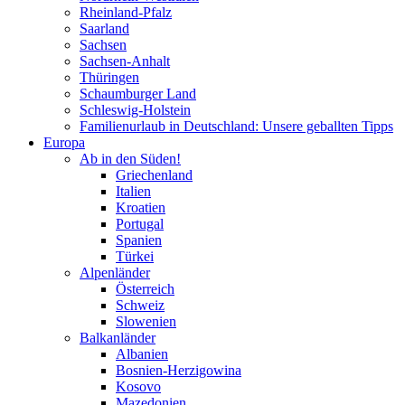
Rheinland-Pfalz
Saarland
Sachsen
Sachsen-Anhalt
Thüringen
Schaumburger Land
Schleswig-Holstein
Familienurlaub in Deutschland: Unsere geballten Tipps
Europa
Ab in den Süden!
Griechenland
Italien
Kroatien
Portugal
Spanien
Türkei
Alpenländer
Österreich
Schweiz
Slowenien
Balkanländer
Albanien
Bosnien-Herzigowina
Kosovo
Mazedonien