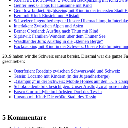
AbenTEUER Schweiz: 2 Wochen Backpacking mit Kind zwisc
Genfer See: 6 Tipps für Lausanne mit Kind
Genf low budget: Sightseeing mit Kind in der teuersten Stadt 
Bern mit Kind: Einstein und Altstadt
Schweizer Jugendherbergen: Unsere Übernachtung in Interlak
Interlaken: Zwischen Alpen und Asien
Berner Oberland: Ausflug nach Thun mit Kind
Sigriswil: Familien-Wandern über dem Thuner See
Waadtländer Jura: Ausflug in die „kleinen Berge“
Backpacking mit Kind in der Schweiz: Unsere Erfahrungen un
2019 haben wir die Schweiz erneut bereist. Diesmal war die ganze Fa
geschrieben:
Osterferien: Roadtrip zwischen Schwarzwald und Schweiz
Tessin: Locarno mit Kindern (in der Jugendherberge)
„Glamping“ in der Schweiz: Mobile Homes auf den TCS-Camp
Schokoladenfabrik besichtigen: Unser Ausflug zu alprose in d
Bosco Gurin: Idylle im höchsten Dorf des Tessin
Lugano mit Kind: Die größte Stadt des Tessin
5 Kommentare