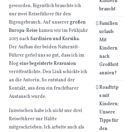
Kindern
geworden. Eigentlich brauchte ich
braucht
nur zwei Reiseführer für den
Eigengebrauch. Auf unserer
großen
Familien
Europa-Reise
kamen wir im Frühjahr
urlaub:
2015 nach
Sardinien und Korsika
.
Mit
Der Aufbau der beiden Naturzeit-
Kindern
Führer gefiel uns so gut, dass ich im
nach
Blog
eine begeisterte Rezension
Großbrit
veröffentlichte. Den Link schickte ich
annien?
an die Autorin. So entstand der
Roadtrip
Kontakt, aus dem ein fruchtbarer
s mit
Austausch wurde.
Kindern:
Inzwischen habe ich nicht nur drei
Unsere
Reiseführer zur Hälfte
Tipps für
mitgeschrieben. Ich arbeite auch als
den