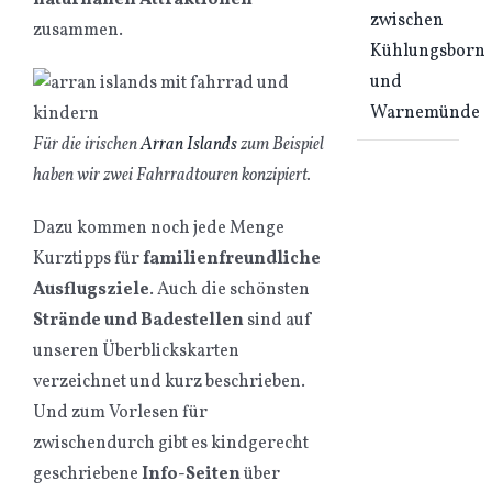
naturnahen Attraktionen
zwischen
zusammen.
Kühlungsborn
und
Warnemünde
Für die irischen
Arran Islands
zum Beispiel
haben wir zwei Fahrradtouren konzipiert.
Dazu kommen noch jede Menge
Kurztipps für
familienfreundliche
Ausflugsziele
. Auch die schönsten
Strände und Badestellen
sind auf
unseren Überblickskarten
verzeichnet und kurz beschrieben.
Und zum Vorlesen für
zwischendurch gibt es kindgerecht
geschriebene
Info-Seiten
über