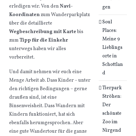
erledigen wir. Von den
Navi-
gen
Koordinaten
zum Wanderparkplatz
Soul
über die detaillierte
Places:
Wegbeschreibung mit Karte
bis
Meine 9
zum
Tipp für die Einkehr
Lieblings
unterwegs haben wir alles
orte in
vorbereitet.
Schottlan
Und damit nehmen wir euch eine
d
Menge Arbeit ab. Dass Kinder – unter
Tierpark
den richtigen Bedingungen – gerne
Ströhen:
draußen sind, ist eine
Der
Binsenweisheit. Dass Wandern mit
schönste
Kindern funktioniert, hat sich
Zoo im
ebenfalls herumgesprochen. Aber
Nirgend
eine gute Wandertour für die ganze