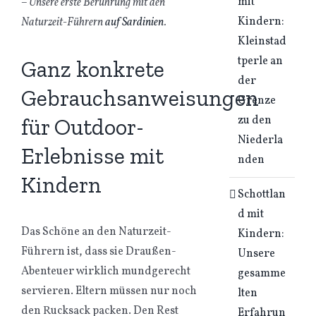
mit
– Unsere erste Berührung mit den
Kindern:
Naturzeit-Führern
auf Sardinien
.
Kleinstad
tperle an
Ganz konkrete
der
Gebrauchsanweisungen
Grenze
zu den
für Outdoor-
Niederla
Erlebnisse mit
nden
Kindern
Schottlan
d mit
Das Schöne an den Naturzeit-
Kindern:
Führern ist, dass sie Draußen-
Unsere
Abenteuer wirklich mundgerecht
gesamme
servieren. Eltern müssen nur noch
lten
den Rucksack packen. Den Rest
Erfahrun