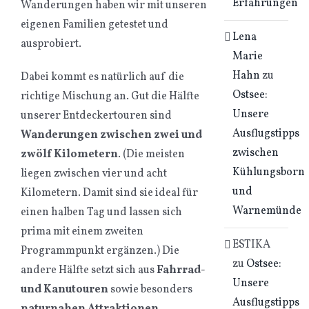
Erfahrungen
Wanderungen haben wir mit unseren
eigenen Familien getestet und
Lena
ausprobiert.
Marie
Hahn
zu
Dabei kommt es natürlich auf die
Ostsee:
richtige Mischung an. Gut die Hälfte
Unsere
unserer Entdeckertouren sind
Ausflugstipps
Wanderungen zwischen zwei und
zwischen
zwölf Kilometern
. (Die meisten
Kühlungsborn
liegen zwischen vier und acht
und
Kilometern. Damit sind sie ideal für
Warnemünde
einen halben Tag und lassen sich
prima mit einem zweiten
ESTIKA
Programmpunkt ergänzen.) Die
zu
Ostsee:
andere Hälfte setzt sich aus
Fahrrad-
Unsere
und Kanutouren
sowie besonders
Ausflugstipps