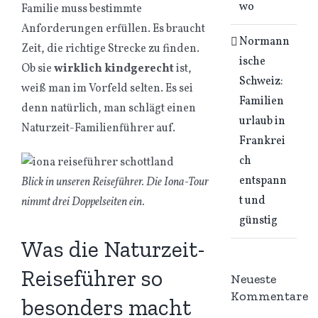
wo
Familie muss bestimmte
Anforderungen erfüllen. Es braucht
Normann
Zeit, die richtige Strecke zu finden.
ische
Ob sie
wirklich kindgerecht
ist,
Schweiz:
weiß man im Vorfeld selten. Es sei
Familien
denn natürlich, man schlägt einen
urlaub in
Naturzeit-Familienführer auf.
Frankrei
ch
entspann
Blick in unseren Reiseführer. Die Iona-Tour
t und
nimmt drei Doppelseiten ein.
günstig
Was die Naturzeit-
Reiseführer so
Neueste
Kommentare
besonders macht