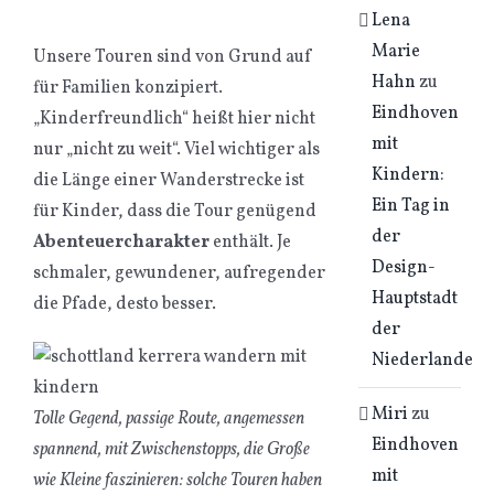
Lena
Marie
Unsere Touren sind von Grund auf
Hahn
zu
für Familien konzipiert.
Eindhoven
„Kinderfreundlich“ heißt hier nicht
mit
nur „nicht zu weit“. Viel wichtiger als
Kindern:
die Länge einer Wanderstrecke ist
Ein Tag in
für Kinder, dass die Tour genügend
der
Abenteuercharakter
enthält. Je
Design-
schmaler, gewundener, aufregender
Hauptstadt
die Pfade, desto besser.
der
Niederlande
Miri
zu
Tolle Gegend, passige Route, angemessen
Eindhoven
spannend, mit Zwischenstopps, die Große
mit
wie Kleine faszinieren: solche Touren haben