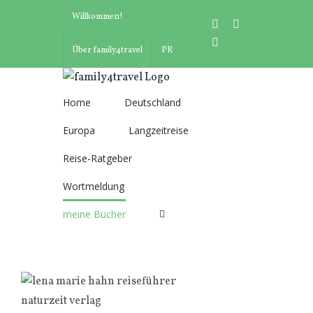
Zum
Willkommen!
instagram
facebook
Inhalt
pinterest
springen
Über family4travel
PR
Home
Deutschland
Suche
Europa
Langzeitreise
nach:
Reise-Ratgeber
Wortmeldung
meine Bücher