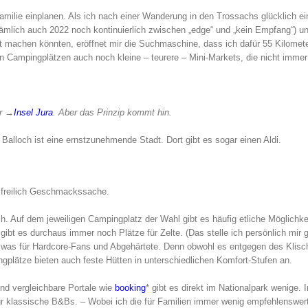
amilie einplanen. Als ich nach einer Wanderung in den Trossachs glücklich ei
mlich auch 2022 noch kontinuierlich zwischen „edge“ und „kein Empfang“) u
machen könnten, eröffnet mir die Suchmaschine, dass ich dafür 55 Kilomete
n Campingplätzen auch noch kleine – teurere – Mini-Markets, die nicht immer
er →
Insel Jura
. Aber das Prinzip kommt hin.
 Balloch ist eine ernstzunehmende Stadt. Dort gibt es sogar einen Aldi.
 freilich Geschmackssache.
h. Auf dem jeweiligen Campingplatz der Wahl gibt es häufig etliche Möglichke
t es durchaus immer noch Plätze für Zelte. (Das stelle ich persönlich mir 
r was für Hardcore-Fans und Abgehärtete. Denn obwohl es entgegen des Klis
lätze bieten auch feste Hütten in unterschiedlichen Komfort-Stufen an.
nd vergleichbare Portale wie
booking
* gibt es direkt im Nationalpark wenige. 
für klassische B&Bs. – Wobei ich die für Familien immer wenig empfehlenswert