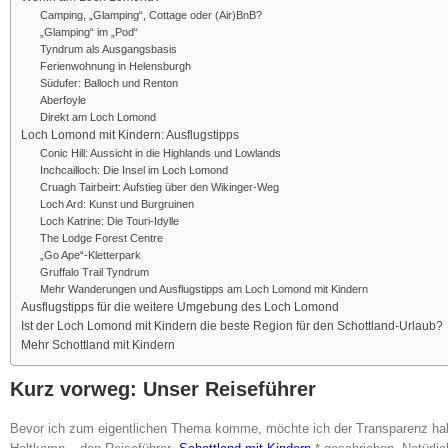
Camping, „Glamping“, Cottage oder (Air)BnB?
„Glamping“ im „Pod“
Tyndrum als Ausgangsbasis
Ferienwohnung in Helensburgh
Südufer: Balloch und Renton
Aberfoyle
Direkt am Loch Lomond
Loch Lomond mit Kindern: Ausflugstipps
Conic Hill: Aussicht in die Highlands und Lowlands
Inchcailloch: Die Insel im Loch Lomond
Cruagh Tairbeirt: Aufstieg über den Wikinger-Weg
Loch Ard: Kunst und Burgruinen
Loch Katrine: Die Touri-Idylle
The Lodge Forest Centre
„Go Ape“-Kletterpark
Gruffalo Trail Tyndrum
Mehr Wanderungen und Ausflugstipps am Loch Lomond mit Kindern
Ausflugstipps für die weitere Umgebung des Loch Lomond
Ist der Loch Lomond mit Kindern die beste Region für den Schottland-Urlaub?
Mehr Schottland mit Kindern
Kurz vorweg: Unser Reiseführer
Bevor ich zum eigentlichen Thema komme, möchte ich der Transparenz halb