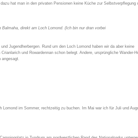
 dazu hat man in den privaten Pensionen keine Küche zur Selbstverpflegung u
n Balmaha, direkt am Loch Lomond. (Ich bin nur dran vorbei
s und Jugendherbergen. Rund um den Loch Lomond haben wir da aber keine
n Crianlarich und Rowardennan schon belegt. Andere, ursprüngliche Wander-H
n angesagt.
ch Lomond im Sommer, rechtzeitig zu buchen. Im Mai war ich für Juli und Aug
m Campingplatz in Tyndrum am nordwestlichen Rand des Nationalparks unter