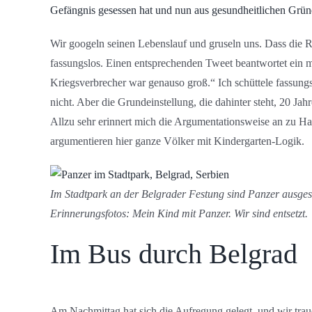
Gefängnis gesessen hat und nun aus gesundheitlichen Grün
Wir googeln seinen Lebenslauf und gruseln uns. Dass die 
fassungslos. Einen entsprechenden Tweet beantwortet ein mi
Kriegsverbrecher war genauso groß.“ Ich schüttele fassung
nicht. Aber die Grundeinstellung, die dahinter steht, 20 Ja
Allzu sehr erinnert mich die Argumentationsweise an zu Ha
argumentieren hier ganze Völker mit Kindergarten-Logik.
Im Stadtpark an der Belgrader Festung sind Panzer ausgest
Erinnerungsfotos: Mein Kind mit Panzer. Wir sind entsetzt.
Im Bus durch Belgrad
Am Nachmittag hat sich die Aufregung gelegt, und wir trau