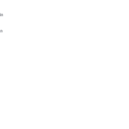
in
in