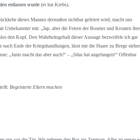
den entlassen wurde
(er hat Krebs).
Rückkehr dieses Mannes dermaßen sichtbar gefeiert wird, macht uns
r Unbekannter mit: „Jap, aber die Feiern der Bosnier und Kroaten ihre
slos den Kopf. Den Wahrheitsgehalt dieser Aussage bezweifele ich gar
hre nach Ende der Kriegshandlungen, lässt mir die Haare zu Berge stehe
use: „Janis macht das aber auch!“ – „Silas hat angefangen!“ Offenbar
ellt. Begeisterte Eltern machen
en uns vor die Tür. Wir nehmen den Bus ins Zentrum. Alles ist genau 