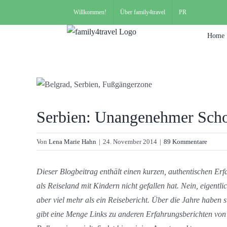
Suche
Zum
Willkommen!
Über family4travel
PR
nach:
Inhalt
springen
Home
Serbien: Unangenehmer Sch
Von
Lena Marie Hahn
|
24. November 2014
|
89 Kommentare
Dieser Blogbeitrag enthält einen kurzen, authentischen Er
als Reiseland mit Kindern nicht gefallen hat. Nein, eigentl
aber viel mehr als ein Reisebericht. Über die Jahre habe
gibt eine Menge Links zu anderen Erfahrungsberichten vo