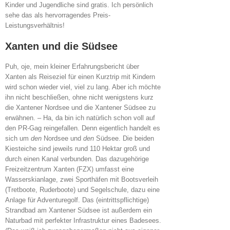
Kinder und Jugendliche sind gratis. Ich persönlich
sehe das als hervorragendes Preis-
Leistungsverhältnis!
Xanten und die Südsee
Puh, oje, mein kleiner Erfahrungsbericht über
Xanten als Reiseziel für einen Kurztrip mit Kindern
wird schon wieder viel, viel zu lang. Aber ich möchte
ihn nicht beschließen, ohne nicht wenigstens kurz
die Xantener Nordsee und die Xantener Südsee zu
erwähnen. – Ha, da bin ich natürlich schon voll auf
den PR-Gag reingefallen. Denn eigentlich handelt es
sich um
den
Nordsee und
den
Südsee. Die beiden
Kiesteiche sind jeweils rund 110 Hektar groß und
durch einen Kanal verbunden. Das dazugehörige
Freizeitzentrum Xanten (FZX) umfasst eine
Wasserskianlage, zwei Sporthäfen mit Bootsverleih
(Tretboote, Ruderboote) und Segelschule, dazu eine
Anlage für Adventuregolf. Das (eintrittspflichtige)
Strandbad am Xantener Südsee ist außerdem ein
Naturbad mit perfekter Infrastruktur eines Badesees.