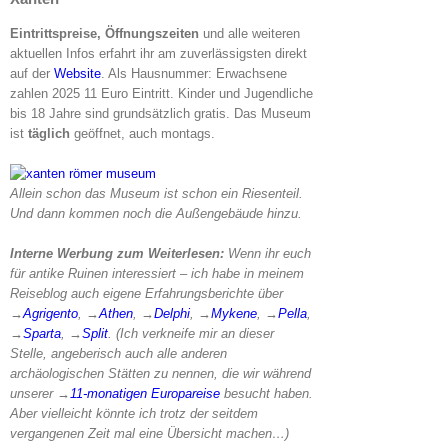
Eintrittspreise, Öffnungszeiten
und alle weiteren
aktuellen Infos erfahrt ihr am zuverlässigsten direkt
auf der
Website
. Als Hausnummer: Erwachsene
zahlen 2025 11 Euro Eintritt. Kinder und Jugendliche
bis 18 Jahre sind grundsätzlich gratis. Das Museum
ist
täglich
geöffnet, auch montags.
Allein schon das Museum ist schon ein Riesenteil.
Und dann kommen noch die Außengebäude hinzu.
Interne Werbung zum Weiterlesen:
Wenn ihr euch
für antike Ruinen interessiert – ich habe in meinem
Reiseblog auch eigene Erfahrungsberichte über
→
Agrigento
, →
Athen
, →
Delphi
, →
Mykene
, →
Pella
,
→
Sparta
, →
Split
. (Ich verkneife mir an dieser
Stelle, angeberisch auch alle anderen
archäologischen Stätten zu nennen, die wir während
unserer →
11-monatigen Europareise
besucht haben.
Aber vielleicht könnte ich trotz der seitdem
vergangenen Zeit mal eine Übersicht machen…)