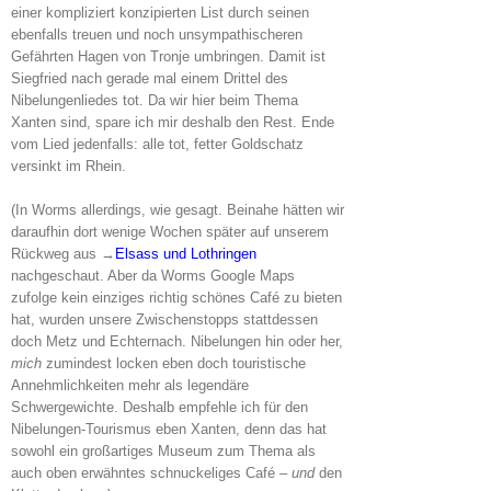
einer kompliziert konzipierten List durch seinen
ebenfalls treuen und noch unsympathischeren
Gefährten Hagen von Tronje umbringen. Damit ist
Siegfried nach gerade mal einem Drittel des
Nibelungenliedes tot. Da wir hier beim Thema
Xanten sind, spare ich mir deshalb den Rest. Ende
vom Lied jedenfalls: alle tot, fetter Goldschatz
versinkt im Rhein.
(In Worms allerdings, wie gesagt. Beinahe hätten wir
daraufhin dort wenige Wochen später auf unserem
Rückweg aus →
Elsass und Lothringen
nachgeschaut. Aber da Worms Google Maps
zufolge kein einziges richtig schönes Café zu bieten
hat, wurden unsere Zwischenstopps stattdessen
doch Metz und Echternach. Nibelungen hin oder her,
mich
zumindest locken eben doch touristische
Annehmlichkeiten mehr als legendäre
Schwergewichte. Deshalb empfehle ich für den
Nibelungen-Tourismus eben Xanten, denn das hat
sowohl ein großartiges Museum zum Thema als
auch oben erwähntes schnuckeliges Café –
und
den