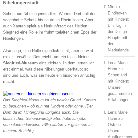
Nibelungenstadt
Miri
zu
Eindhoven
Schon,
die
Nibelungenstadt ist Worms. Dort soll der
mit Kindern:
sagenhafte Schatz bis heute im Rhein liegen. Aber
Ein Tag in
auch Xanten spielt als Herkunftsort des Helden
der Design-
Siegfried eine Rolle im frühmittelalterlichen Epos der
Hauptstadt
Nibelungen.
der
Niederlande
Also na ja, eine Rolle eigentlich nicht, aber es wird
explizit erwähnt. Das reicht, um ein tolles kleines
Lena Marie
Siegfried-Museum
einzurichten. In dem lernen wir
Hahn
zu
erst einmal, was diese Nibelungen überhaupt so
Schottland
sind und auch, was sie heute ein bisschen anrüchig
mit Kindern:
macht.
Unsere
gesammelten
Erfahrungen
Das Siegfried-Museum ist ein valider Grund, Xanten
zu besuchen – ob nun mit Kindern oder ohne. (Der
Dom da im Hintergrund übrigens auch. Die
Lena Marie
klassischen Sehenswürdigkeiten habe ich jetzt
Hahn
zu
schockierenderweise völlig außen vor gelassen in
Ostsee:
meinem Bericht.)
Unsere
Ausflugstipps