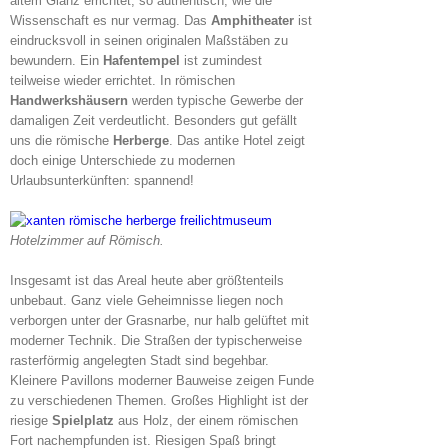
altem Glanz errichtet, so authentisch, wie die
Wissenschaft es nur vermag. Das
Amphitheater
ist
eindrucksvoll in seinen originalen Maßstäben zu
bewundern. Ein
Hafentempel
ist zumindest
teilweise wieder errichtet. In römischen
Handwerkshäusern
werden typische Gewerbe der
damaligen Zeit verdeutlicht. Besonders gut gefällt
uns die römische
Herberge
. Das antike Hotel zeigt
doch einige Unterschiede zu modernen
Urlaubsunterkünften: spannend!
Hotelzimmer auf Römisch.
Insgesamt ist das Areal heute aber größtenteils
unbebaut. Ganz viele Geheimnisse liegen noch
verborgen unter der Grasnarbe, nur halb gelüftet mit
moderner Technik. Die Straßen der typischerweise
rasterförmig angelegten Stadt sind begehbar.
Kleinere Pavillons moderner Bauweise zeigen Funde
zu verschiedenen Themen. Großes Highlight ist der
riesige
Spielplatz
aus Holz, der einem römischen
Fort nachempfunden ist. Riesigen Spaß bringt