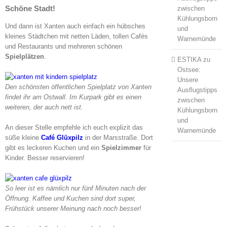
Schöne Stadt!
zwischen
Kühlungsborn
Und dann ist Xanten auch einfach ein hübsches
und
kleines Städtchen mit netten Läden, tollen Cafés
Warnemünde
und Restaurants und mehreren schönen
Spielplätzen
.
ESTIKA
zu
Ostsee:
Unsere
Den schönsten öffentlichen Spielplatz von Xanten
Ausflugstipps
findet ihr am Ostwall. Im Kurpark gibt es einen
zwischen
weiteren, der auch nett ist.
Kühlungsborn
und
An dieser Stelle empfehle ich euch explizit das
Warnemünde
süße kleine
Café Glüxpilz
in der Marsstraße. Dort
gibt es leckeren Kuchen und ein
Spielzimmer
für
Kinder. Besser reservieren!
So leer ist es nämlich nur fünf Minuten nach der
Öffnung. Kaffee und Kuchen sind dort super,
Frühstück unserer Meinung nach noch besser!