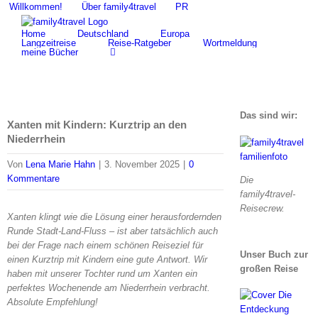
Zum
Willkommen!
Über family4travel
PR
Suche
Inhalt
nach:
Home
Deutschland
Europa
springen
Langzeitreise
Reise-Ratgeber
Wortmeldung
meine Bücher
Das sind wir:
Xanten mit Kindern: Kurztrip an den
Niederrhein
Von
Lena Marie Hahn
|
3. November 2025
|
0
Kommentare
Die
family4travel-
Reisecrew.
Xanten klingt wie die Lösung einer herausfordernden
Runde Stadt-Land-Fluss – ist aber tatsächlich auch
bei der Frage nach einem schönen Reiseziel für
Unser Buch zur
einen Kurztrip mit Kindern eine gute Antwort. Wir
großen Reise
haben mit unserer Tochter rund um Xanten ein
perfektes Wochenende am Niederrhein verbracht.
Absolute Empfehlung!