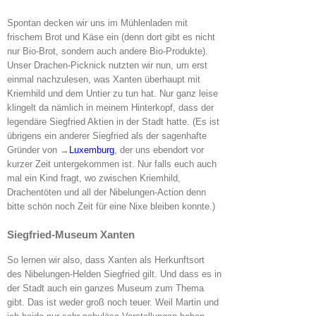
Spontan decken wir uns im Mühlenladen mit
frischem Brot und Käse ein (denn dort gibt es nicht
nur Bio-Brot, sondern auch andere Bio-Produkte).
Unser Drachen-Picknick nutzten wir nun, um erst
einmal nachzulesen, was Xanten überhaupt mit
Kriemhild und dem Untier zu tun hat. Nur ganz leise
klingelt da nämlich in meinem Hinterkopf, dass der
legendäre Siegfried Aktien in der Stadt hatte. (Es ist
übrigens ein anderer Siegfried als der sagenhafte
Gründer von →
Luxemburg
, der uns ebendort vor
kurzer Zeit untergekommen ist. Nur falls euch auch
mal ein Kind fragt, wo zwischen Kriemhild,
Drachentöten und all der Nibelungen-Action denn
bitte schön noch Zeit für eine Nixe bleiben konnte.)
Siegfried-Museum Xanten
So lernen wir also, dass Xanten als Herkunftsort
des Nibelungen-Helden Siegfried gilt. Und dass es in
der Stadt auch ein ganzes Museum zum Thema
gibt. Das ist weder groß noch teuer. Weil Martin und