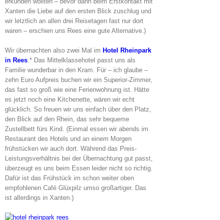
erkunden wollten – bevor dann beim Erstkontakt mit
Xanten die Liebe auf den ersten Blick zuschlug und
wir letztlich an allen drei Reisetagen fast nur dort
waren – erschien uns Rees eine gute Alternative.)
Wir übernachten also zwei Mal im
Hotel Rheinpark
in Rees
.* Das Mittelklassehotel passt uns als
Familie wunderbar in den Kram. Für – ich glaube –
zehn Euro Aufpreis buchen wir ein Superior-Zimmer,
das fast so groß wie eine Ferienwohnung ist. Hätte
es jetzt noch eine Kitchenette, wären wir echt
glücklich. So freuen wir uns einfach über den Platz,
den Blick auf den Rhein, das sehr bequeme
Zustellbett fürs Kind. (Einmal essen wir abends im
Restaurant des Hotels und an einem Morgen
frühstücken wir auch dort. Während das Preis-
Leistungsverhältnis bei der Übernachtung gut passt,
überzeugt es uns beim Essen leider nicht so richtig.
Dafür ist das Frühstück im schon weiter oben
empfohlenen Café Glüxpilz umso großartiger. Das
ist allerdings in Xanten.)