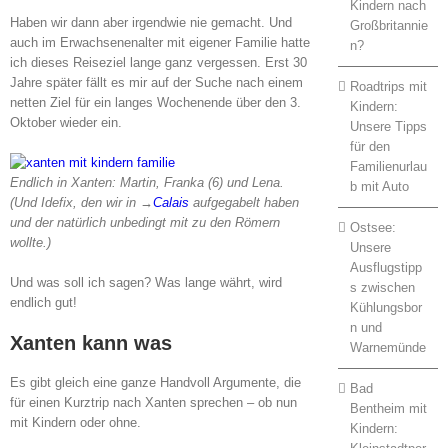
Kindern nach
Haben wir dann aber irgendwie nie gemacht. Und
Großbritannie
auch im Erwachsenenalter mit eigener Familie hatte
n?
ich dieses Reiseziel lange ganz vergessen. Erst 30
Jahre später fällt es mir auf der Suche nach einem
Roadtrips mit
netten Ziel für ein langes Wochenende über den 3.
Kindern:
Oktober wieder ein.
Unsere Tipps
für den
Familienurlau
Endlich in Xanten: Martin, Franka (6) und Lena.
b mit Auto
(Und Idefix, den wir in
→
Calais
aufgegabelt haben
und der natürlich unbedingt mit zu den Römern
Ostsee:
wollte.)
Unsere
Ausflugstipp
Und was soll ich sagen? Was lange währt, wird
s zwischen
endlich gut!
Kühlungsbor
n und
Xanten kann was
Warnemünde
Es gibt gleich eine ganze Handvoll Argumente, die
Bad
für einen Kurztrip nach Xanten sprechen – ob nun
Bentheim mit
mit Kindern oder ohne.
Kindern: