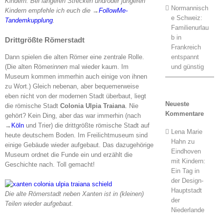
Kindern. Bei längeren Strecken und/oder jüngeren
Normannisch
Kindern empfehle ich euch die
→
FollowMe-
e Schweiz:
Tandemkupplung
.
Familienurlau
b in
Drittgrößte Römerstadt
Frankreich
entspannt
Dann spielen die alten Römer eine zentrale Rolle.
und günstig
(Die alten Römer
innen
mal wieder kaum. Im
Museum kommen immerhin auch einige von ihnen
zu Wort.) Gleich nebenan, aber bequemerweise
eben nicht von der modernen Stadt überbaut, liegt
Neueste
die römische Stadt
Colonia Ulpia Traiana
. Nie
Kommentare
gehört? Kein Ding, aber das war immerhin (nach
→
Köln
und Trier) die drittgrößte römische Stadt auf
Lena Marie
heute deutschem Boden. Im Freilichtmuseum sind
Hahn
zu
einige Gebäude wieder aufgebaut. Das dazugehörige
Eindhoven
Museum ordnet die Funde ein und erzählt die
mit Kindern:
Geschichte nach. Toll gemacht!
Ein Tag in
der Design-
Hauptstadt
Die alte Römerstadt neben Xanten ist in (kleinen)
der
Teilen wieder aufgebaut.
Niederlande