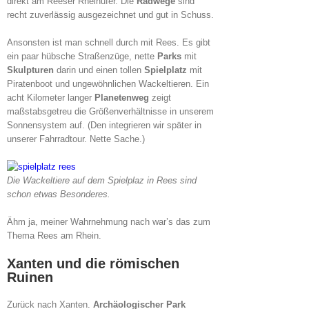
direkt am Reeser Rheinufer. Die
Radwege
sind
recht zuverlässig ausgezeichnet und gut in Schuss.
Ansonsten ist man schnell durch mit Rees. Es gibt
ein paar hübsche Straßenzüge, nette
Parks
mit
Skulpturen
darin und einen tollen
Spielplatz
mit
Piratenboot und ungewöhnlichen Wackeltieren. Ein
acht Kilometer langer
Planetenweg
zeigt
maßstabsgetreu die Größenverhältnisse in unserem
Sonnensystem auf. (Den integrieren wir später in
unserer Fahrradtour. Nette Sache.)
Die Wackeltiere auf dem Spielplaz in Rees sind
schon etwas Besonderes.
Ähm ja, meiner Wahrnehmung nach war’s das zum
Thema Rees am Rhein.
Xanten und die römischen
Ruinen
Zurück nach Xanten.
Archäologischer Park