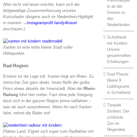
Kleinstadtper
(Wer nicht viel lesen möchte, kann sich die
le an der
bildgewaltige Zusammenfassung unseres
Grenze zu
Kurzurlaubs übrigens auch im Niederrhein-Highlight
den
in meinem →
Instagramprofil family4travel
Niederlanden
anschauen.)
Schottland
mit Kindern:
Xanten ist eine nette kleine Stadt voller
Unsere
Höhepunkte.
gesammelten
Erfahrungen
Rad-Region
Soul Places:
Erstens ist die Lage toll: Xanten liegt am Rhein. Zu
Meine 9
römischer Zeit ganz direkt, heute fließt der große
Lieblingsorte
Fluss etwas abseits der Innenstadt. Aber der
Rhein-
in Schottland
Radweg
führt hier vorbei. Fast ohne jede Steigung
lässt sich in der ganzen Region prima radfahren –
Tierpark
was wir auch ausprobieren. Wenn ihr nach Xanten
Ströhen: Der
fahrt, nehmt die Räder mit!
schönste
Zoo im
Nirgendwo
Plattes Land. Eignet sich super zum Radfahren mit