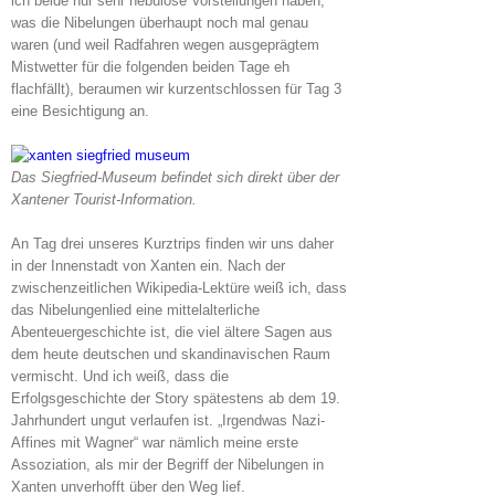
ich beide nur sehr nebulöse Vorstellungen haben,
was die Nibelungen überhaupt noch mal genau
waren (und weil Radfahren wegen ausgeprägtem
Mistwetter für die folgenden beiden Tage eh
flachfällt), beraumen wir kurzentschlossen für Tag 3
eine Besichtigung an.
Das Siegfried-Museum befindet sich direkt über der
Xantener Tourist-Information.
An Tag drei unseres Kurztrips finden wir uns daher
in der Innenstadt von Xanten ein. Nach der
zwischenzeitlichen Wikipedia-Lektüre weiß ich, dass
das Nibelungenlied eine mittelalterliche
Abenteuergeschichte ist, die viel ältere Sagen aus
dem heute deutschen und skandinavischen Raum
vermischt. Und ich weiß, dass die
Erfolgsgeschichte der Story spätestens ab dem 19.
Jahrhundert ungut verlaufen ist. „Irgendwas Nazi-
Affines mit Wagner“ war nämlich meine erste
Assoziation, als mir der Begriff der Nibelungen in
Xanten unverhofft über den Weg lief.