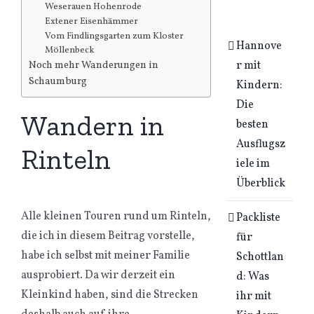
Weserauen Hohenrode
Extener Eisenhämmer
Vom Findlingsgarten zum Kloster
Hannove
Möllenbeck
r mit
Noch mehr Wanderungen in
Schaumburg
Kindern:
Die
Wandern in
besten
Ausflugsz
Rinteln
iele im
Überblick
Alle kleinen Touren rund um Rinteln,
Packliste
die ich in diesem Beitrag vorstelle,
für
habe ich selbst mit meiner Familie
Schottlan
ausprobiert. Da wir derzeit ein
d: Was
Kleinkind haben, sind die Strecken
ihr mit