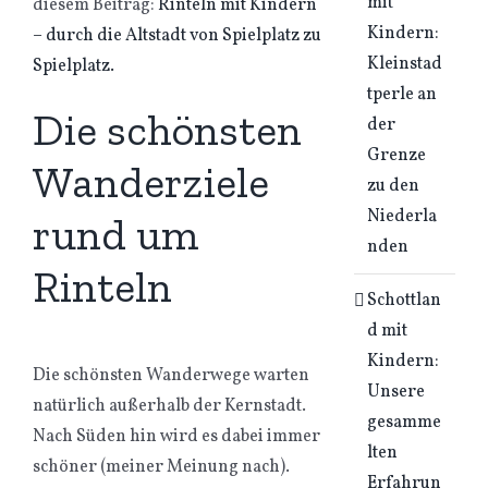
mit
diesem Beitrag:
Rinteln mit Kindern
Kindern:
– durch die Altstadt von Spielplatz zu
Kleinstad
Spielplatz.
tperle an
Die schönsten
der
Grenze
Wanderziele
zu den
Niederla
rund um
nden
Rinteln
Schottlan
d mit
Kindern:
Die schönsten Wanderwege warten
Unsere
natürlich außerhalb der Kernstadt.
gesamme
Nach Süden hin wird es dabei immer
lten
schöner (meiner Meinung nach).
Erfahrun