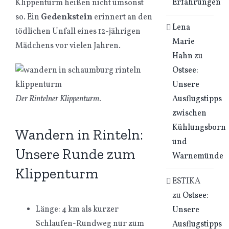
Erfahrungen
Klippenturm heißen nicht umsonst
so. Ein
Gedenkstein
erinnert an den
Lena
tödlichen Unfall eines 12-jährigen
Marie
Mädchens vor vielen Jahren.
Hahn
zu
Ostsee:
Unsere
Ausflugstipps
Der Rintelner Klippenturm.
zwischen
Kühlungsborn
Wandern in Rinteln:
und
Unsere Runde zum
Warnemünde
Klippenturm
ESTIKA
zu
Ostsee:
Länge: 4 km als kurzer
Unsere
Schlaufen-Rundweg nur zum
Ausflugstipps