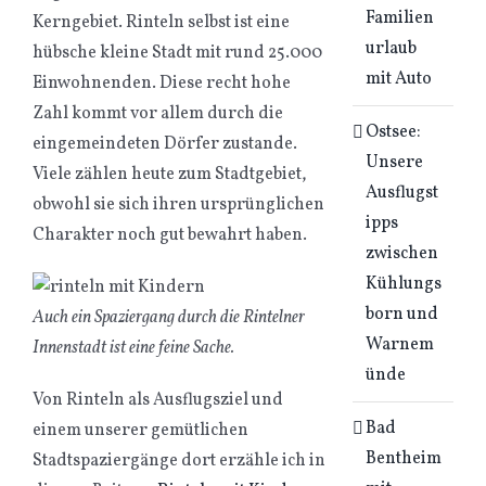
Familien
Kerngebiet. Rinteln selbst ist eine
urlaub
hübsche kleine Stadt mit rund 25.000
mit Auto
Einwohnenden. Diese recht hohe
Zahl kommt vor allem durch die
Ostsee:
eingemeindeten Dörfer zustande.
Unsere
Viele zählen heute zum Stadtgebiet,
Ausflugst
obwohl sie sich ihren ursprünglichen
ipps
Charakter noch gut bewahrt haben.
zwischen
Kühlungs
born und
Auch ein Spaziergang durch die Rintelner
Warnem
Innenstadt ist eine feine Sache.
ünde
Von Rinteln als Ausflugsziel und
Bad
einem unserer gemütlichen
Bentheim
Stadtspaziergänge dort erzähle ich in