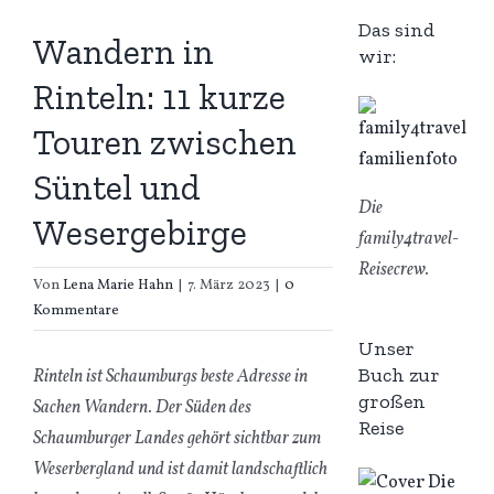
Das sind
Wandern in
wir:
Rinteln: 11 kurze
Touren zwischen
Süntel und
Die
Wesergebirge
family4travel-
Reisecrew.
Von
Lena Marie Hahn
|
7. März 2023
|
0
Kommentare
Unser
Buch zur
Rinteln ist Schaumburgs beste Adresse in
großen
Sachen Wandern. Der Süden des
Reise
Schaumburger Landes gehört sichtbar zum
Weserbergland und ist damit landschaftlich