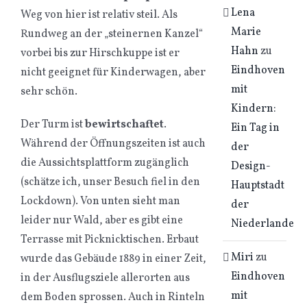
Lena
Weg von hier ist relativ steil. Als
Marie
Rundweg an der „steinernen Kanzel“
Hahn
zu
vorbei bis zur Hirschkuppe ist er
Eindhoven
nicht geeignet für Kinderwagen, aber
mit
sehr schön.
Kindern:
Der Turm ist
bewirtschaftet
.
Ein Tag in
Während der Öffnungszeiten ist auch
der
die Aussichtsplattform zugänglich
Design-
(schätze ich, unser Besuch fiel in den
Hauptstadt
Lockdown). Von unten sieht man
der
leider nur Wald, aber es gibt eine
Niederlande
Terrasse mit Picknicktischen. Erbaut
Miri
zu
wurde das Gebäude 1889 in einer Zeit,
Eindhoven
in der Ausflugsziele allerorten aus
mit
dem Boden sprossen. Auch in Rinteln