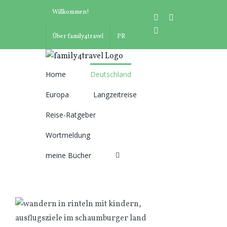
Zum
Willkommen!
instagram
facebook
Inhalt
pinterest
springen
Über family4travel
PR
Home
Deutschland
Suche
Europa
Langzeitreise
nach:
Reise-Ratgeber
Wortmeldung
meine Bücher