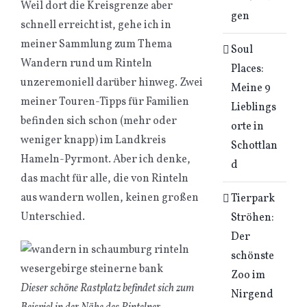
Weil dort die Kreisgrenze aber
gen
schnell erreicht ist, gehe ich in
meiner Sammlung zum Thema
Soul
Wandern rund um Rinteln
Places:
unzeremoniell darüber hinweg. Zwei
Meine 9
meiner Touren-Tipps für Familien
Lieblings
befinden sich schon (mehr oder
orte in
weniger knapp) im Landkreis
Schottlan
Hameln-Pyrmont. Aber ich denke,
d
das macht für alle, die von Rinteln
aus wandern wollen, keinen großen
Tierpark
Unterschied.
Ströhen:
Der
schönste
Zoo im
Dieser schöne Rastplatz befindet sich zum
Nirgend