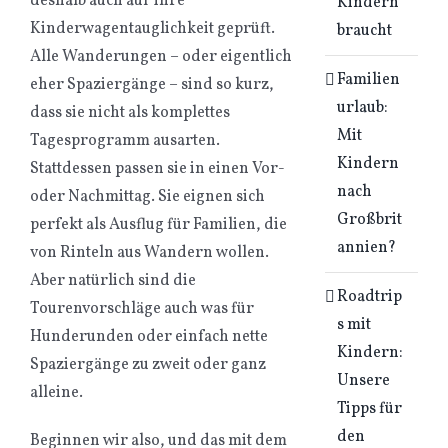
deshalb auch auf ihre
Kindern
Kinderwagentauglichkeit geprüft.
braucht
Alle Wanderungen – oder eigentlich
Familien
eher Spaziergänge – sind so kurz,
urlaub:
dass sie nicht als komplettes
Mit
Tagesprogramm ausarten.
Kindern
Stattdessen passen sie in einen Vor-
nach
oder Nachmittag. Sie eignen sich
Großbrit
perfekt als Ausflug für Familien, die
annien?
von Rinteln aus Wandern wollen.
Aber natürlich sind die
Roadtrip
Tourenvorschläge auch was für
s mit
Hunderunden oder einfach nette
Kindern:
Spaziergänge zu zweit oder ganz
Unsere
alleine.
Tipps für
den
Beginnen wir also, und das mit dem