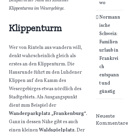
Beispiel in der Nähe des Rintelner
wo
Klippenturms im Wesergebirge.
Normann
ische
Klippenturm
Schweiz:
Familien
Wer von Rinteln aus wandern will,
urlaub in
denkt wahrscheinlich gleich als
Frankrei
erstes an den Klippenturm. Die
ch
Hausrunde führt zu den Luhdener
entspann
Klippen auf den Kamm des
t und
Wesergebirges etwas nördlich des
günstig
Stadtgebiets. Als Ausgangspunkt
dient zum Beispiel der
Wanderparkplatz „Frankenburg“
.
Neueste
Ganz in dessen Nähe gibt es auch
Kommentare
einen kleinen
Waldspielplatz
. Der