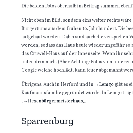
Die beiden Fotos oberhalb im Beitrag stammen ebenfa
Nicht oben im Bild, sondern eins weiter rechts wäre
Bürgertums aus dem frühen 16. Jahrhundert. Die bee
aufgebaut worden. Dabei sind auch die verspielten
worden, sodass das Haus heute wieder ungefähr so a
das Crüwell-Haus auf der Innenseite. Wenn ihr sehr
unten drin nach. (Aber Achtung: Fotos vom Inneren 
Google welche hochlädt, kann teuer abgemahnt wer
Übrigens: Auch in Herford und in
→
Lemgo
gibt es e
Kaufmannsfamilie gegründet wurde. In Lemgo trägt
„
→
Hexenbürgermeisterhaus
„.
Sparrenburg