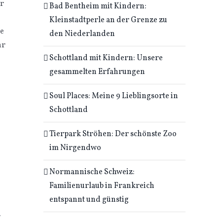
er
Bad Bentheim mit Kindern:
Kleinstadtperle an der Grenze zu
ie
den Niederlanden
hr
Schottland mit Kindern: Unsere
gesammelten Erfahrungen
Soul Places: Meine 9 Lieblingsorte in
Schottland
Tierpark Ströhen: Der schönste Zoo
im Nirgendwo
Normannische Schweiz:
Familienurlaub in Frankreich
entspannt und günstig
r