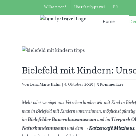
Suche
Zum
Willkommen!
Über family4travel
PR
nach:
Inhalt
springen
Home
De
Bielefeld mit Kindern: Un
Von
Lena Marie Hahn
|
5. Oktober 2025
|
3 Kommentare
Mehr oder weniger aus Versehen landen wir mit Kind in Biele
man in Bielefeld mit Kindern unternehmen, möglichst günstig
im
Bielefelder Bauernhausmuseum
und im
Tierpark O
Naturkundemuseum
und dem
→
Katzencafé Miezhaus