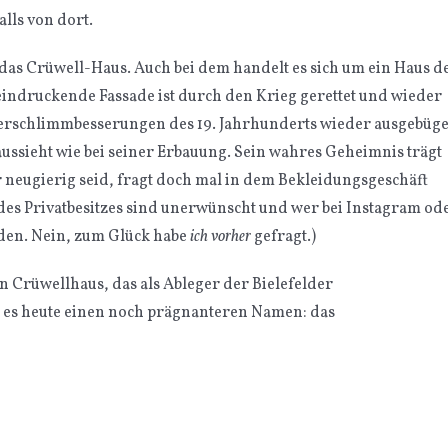
lls von dort.
 das Crüwell-Haus. Auch bei dem handelt es sich um ein Haus d
indruckende Fassade ist durch den Krieg gerettet und wieder
 Verschlimmbesserungen des 19. Jahrhunderts wieder ausgebüge
ussieht wie bei seiner Erbauung. Sein wahres Geheimnis trägt
 neugierig seid, fragt doch mal in dem Bekleidungsgeschäft
des Privatbesitzes sind unerwünscht und wer bei Instagram od
den. Nein, zum Glück habe
ich vorher
gefragt.)
in Crüwellhaus, das als Ableger der Bielefelder
 es heute einen noch prägnanteren Namen: das