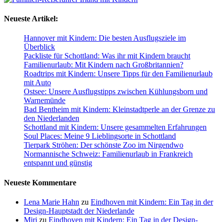
Neueste Artikel:
Hannover mit Kindern: Die besten Ausflugsziele im
Überblick
Packliste für Schottland: Was ihr mit Kindern braucht
Familienurlaub: Mit Kindern nach Großbritannien?
Roadtrips mit Kindern: Unsere Tipps für den Familienurlaub
mit Auto
Ostsee: Unsere Ausflugstipps zwischen Kühlungsborn und
Warnemünde
Bad Bentheim mit Kindern: Kleinstadtperle an der Grenze zu
den Niederlanden
Schottland mit Kindern: Unsere gesammelten Erfahrungen
Soul Places: Meine 9 Lieblingsorte in Schottland
Tierpark Ströhen: Der schönste Zoo im Nirgendwo
Normannische Schweiz: Familienurlaub in Frankreich
entspannt und günstig
Neueste Kommentare
Lena Marie Hahn
zu
Eindhoven mit Kindern: Ein Tag in der
Design-Hauptstadt der Niederlande
Miri
zu
Eindhoven mit Kindern: Ein Tag in der Design-