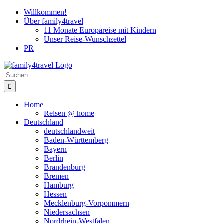
Zum
Willkommen!
Inhalt
Über family4travel
springen
11 Monate Europareise mit Kindern
Unser Reise-Wunschzettel
PR
instagram
facebook
pinterest
Suche
nach:
Home
Reisen @ home
Deutschland
deutschlandweit
Baden-Württemberg
Bayern
Berlin
Brandenburg
Bremen
Hamburg
Hessen
Mecklenburg-Vorpommern
Niedersachsen
Nordrhein-Westfalen