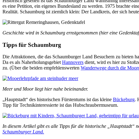
Historisch gesehen ist das Schaumburger Land wahnsinnig interessant.
es eine Petition, ein eigenes Bundesland zu werden. 1975 brachte ei
Realität. Schaumburg ist ziemlich klein: Der Landkreis, der sich heu
Geschichte wird in Schaumburg ernstgenommen (hier eine Gedenkta
Tipps für Schaumburg
Die Attraktionen, die das Schaumburger Land Besuchern zu bieten hat,
Da es als Naherholungsgebiet
Hannovers
dient, wird es hier zu Stoß
zu. (Über die beiden empfehlenswerten
Wanderwege durch die Moorge
Meer und Moor liegt hier nahe beieinander.
„Hauptstadt“ des historischen Fürstentums ist das kleine
Bückeburg
. 
Tipp für Technikinteressierte ist das Hubschraubermuseum.
In diesem Artikel gibt es alle Tipps für die historische „Hauptstadt“
Schaumburger Land.