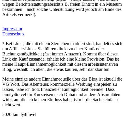
wegen Berichterstattungsabsicht z.B. freien Eintritt in ein Museum
bekommen – auch solche Unterstützung wird jedoch am Ende des
Artikels vermerkt).
Impressum
Datenschutz
* Bei Links, die mit einem Sternchen markiert sind, handelt es sich
um Affiliate-Links. Sie führen direkt zu einer Kauf- oder
Buchungsmöglichkeit (fast immer Amazon). Kommt über diesen
Link ein Kauf zustande, erhalte ich eine kleine Provision. Das ist
meine Haupt-Einnahmemöglichkeit mit diesem arbeitsintensiven
Blog, weshalb ich allen, die etwas kaufen, sehr dankbar bin.
Meine einzige andere Einnahmequelle über das Blog ist aktuell die
VG Wort. Das Abenteuer, kommerzielle Werbung einspielen zu
lassen, habe ich trotz finanzieller Einträglichkeit beendet. Dass
family4travel für Kurzreisen nach Dubai und andere Absurditäten
wirbt, auf die ich keinen Einfluss habe, ist mir die Sache einfach
nicht wert.
2020 family4travel
instagram
facebook
pinterest