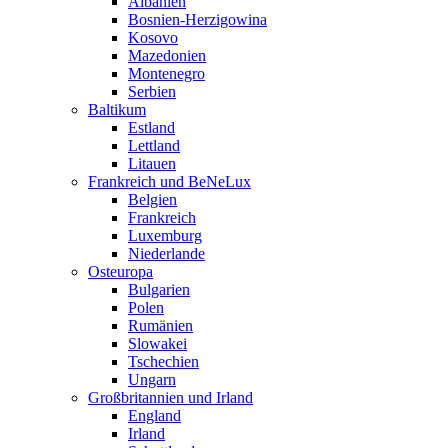
Albanien
Bosnien-Herzigowina
Kosovo
Mazedonien
Montenegro
Serbien
Baltikum
Estland
Lettland
Litauen
Frankreich und BeNeLux
Belgien
Frankreich
Luxemburg
Niederlande
Osteuropa
Bulgarien
Polen
Rumänien
Slowakei
Tschechien
Ungarn
Großbritannien und Irland
England
Irland