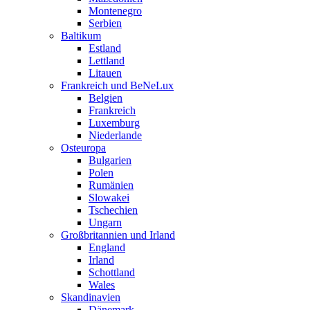
Montenegro
Serbien
Baltikum
Estland
Lettland
Litauen
Frankreich und BeNeLux
Belgien
Frankreich
Luxemburg
Niederlande
Osteuropa
Bulgarien
Polen
Rumänien
Slowakei
Tschechien
Ungarn
Großbritannien und Irland
England
Irland
Schottland
Wales
Skandinavien
Dänemark