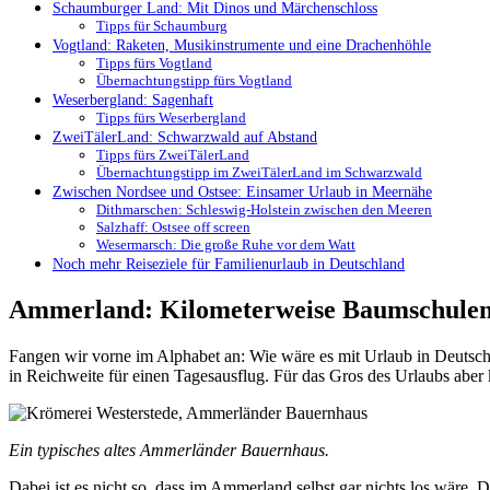
Schaumburger Land: Mit Dinos und Märchenschloss
Tipps für Schaumburg
Vogtland: Raketen, Musikinstrumente und eine Drachenhöhle
Tipps fürs Vogtland
Übernachtungstipp fürs Vogtland
Weserbergland: Sagenhaft
Tipps fürs Weserbergland
ZweiTälerLand: Schwarzwald auf Abstand
Tipps fürs ZweiTälerLand
Übernachtungstipp im ZweiTälerLand im Schwarzwald
Zwischen Nordsee und Ostsee: Einsamer Urlaub in Meernähe
Dithmarschen: Schleswig-Holstein zwischen den Meeren
Salzhaff: Ostsee off screen
Wesermarsch: Die große Ruhe vor dem Watt
Noch mehr Reiseziele für Familienurlaub in Deutschland
Ammerland: Kilometerweise Baumschulen 
Fangen wir vorne im Alphabet an: Wie wäre es mit Urlaub in Deutsch
in Reichweite für einen Tagesausflug. Für das Gros des Urlaubs aber 
Ein typisches altes Ammerländer Bauernhaus.
Dabei ist es nicht so, dass im Ammerland selbst gar nichts los wäre. D