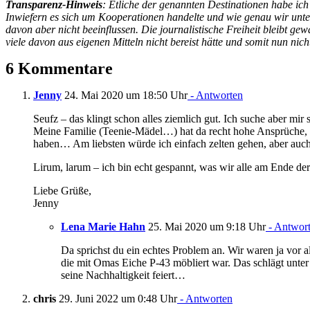
Transparenz-Hinweis
: Etliche der genannten Destinationen habe ic
Inwiefern es sich um Kooperationen handelte und wie genau wir unters
davon aber nicht beeinflussen. Die journalistische Freiheit bleibt ge
viele davon aus eigenen Mitteln nicht bereist hätte und somit nun nic
6 Kommentare
Jenny
24. Mai 2020 um 18:50 Uhr
- Antworten
Seufz – das klingt schon alles ziemlich gut. Ich suche aber m
Meine Familie (Teenie-Mädel…) hat da recht hohe Ansprüche, u
haben… Am liebsten würde ich einfach zelten gehen, aber auch 
Lirum, larum – ich bin echt gespannt, was wir alle am Ende d
Liebe Grüße,
Jenny
Lena Marie Hahn
25. Mai 2020 um 9:18 Uhr
- Antwor
Da sprichst du ein echtes Problem an. Wir waren ja vor 
die mit Omas Eiche P-43 möbliert war. Das schlägt unt
seine Nachhaltigkeit feiert…
chris
29. Juni 2022 um 0:48 Uhr
- Antworten