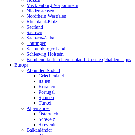
Mecklenburg-Vorpommern
Niedersachsen
Nordrhein-Westfalen
Rheinland-Pfalz
Saarland
Sachsen
Sachsen-Anhalt
Thüringen
Schaumburger Land
Schleswig-Holstein
Familienurlaub in Deutschland: Unsere geballten Tipps
Europa
Ab in den Süden!
Griechenland
Italien
Kroatien
Portugal
Spanien
Türkei
Alpenländer
Österreich
Schweiz
Slowenien
Balkanländer