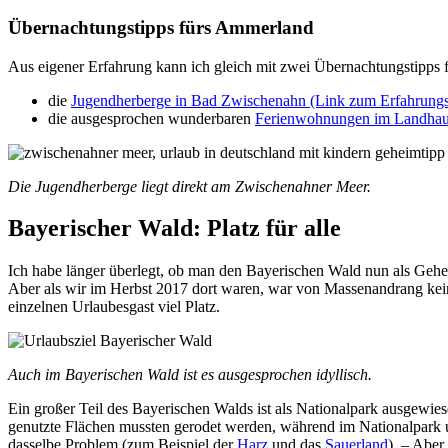
Übernachtungstipps fürs Ammerland
Aus eigener Erfahrung kann ich gleich mit zwei Übernachtungstipps
die
Jugendherberge in Bad Zwischenahn (Link zum Erfahrungs
die ausgesprochen wunderbaren
Ferienwohnungen im Landhaus
Die Jugendherberge liegt direkt am Zwischenahner Meer.
Bayerischer Wald: Platz für alle
Ich habe länger überlegt, ob man den Bayerischen Wald nun als Geheim
Aber als wir im Herbst 2017 dort waren, war von Massenandrang keine 
einzelnen Urlaubesgast viel Platz.
Auch im Bayerischen Wald ist es ausgesprochen idyllisch.
Ein großer Teil des Bayerischen Walds ist als Nationalpark ausgewiese
genutzte Flächen mussten gerodet werden, während im Nationalpark 
dasselbe Problem (zum Beispiel der
Harz
und das
Sauerland
). – Aber