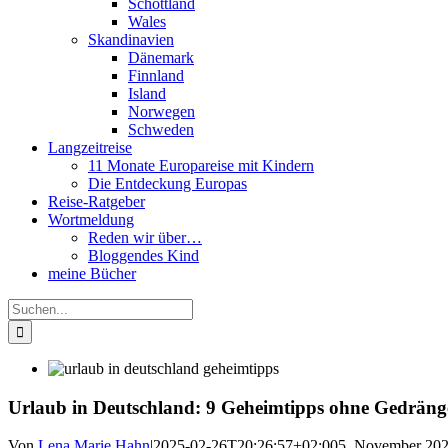
Schottland
Wales
Skandinavien
Dänemark
Finnland
Island
Norwegen
Schweden
Langzeitreise
11 Monate Europareise mit Kindern
Die Entdeckung Europas
Reise-Ratgeber
Wortmeldung
Reden wir über…
Bloggendes Kind
meine Bücher
Suche
nach:
Urlaub in Deutschland: 9 Geheimtipps ohne Gedräng
Von
Lena Marie Hahn
|
2025-02-26T20:26:57+02:00
5. November 20