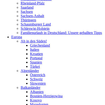
Rheinland-Pfalz
Saarland
Sachsen
Sachsen-Anhalt
Thüringen
Schaumburger Land
Schleswig-Holstein
Familienurlaub in Deutschland: Unsere geballten Tipps
Europa
Ab in den Süden!
Griechenland
Italien
Kroatien
Portugal
Spanien
Türkei
Alpenländer
Österreich
Schweiz
Slowenien
Balkanländer
Albanien
Bosnien-Herzigowina
Kosovo
Mazedonien